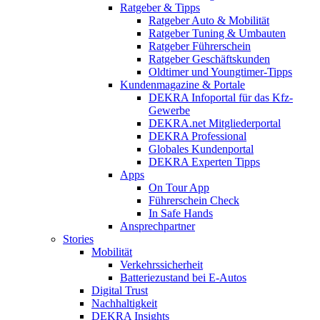
Ratgeber & Tipps
Ratgeber Auto & Mobilität
Ratgeber Tuning & Umbauten
Ratgeber Führerschein
Ratgeber Geschäftskunden
Oldtimer und Youngtimer-Tipps
Kundenmagazine & Portale
DEKRA Infoportal für das Kfz-
Gewerbe
DEKRA.net Mitgliederportal
DEKRA Professional
Globales Kundenportal
DEKRA Experten Tipps
Apps
On Tour App
Führerschein Check
In Safe Hands
Ansprechpartner
Stories
Mobilität
Verkehrssicherheit
Batteriezustand bei E-Autos
Digital Trust
Nachhaltigkeit
DEKRA Insights