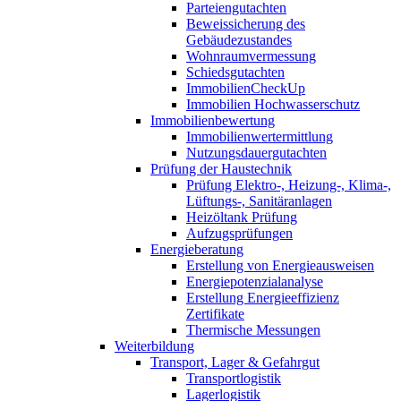
Parteiengutachten
Beweissicherung des
Gebäudezustandes
Wohnraumvermessung
Schiedsgutachten
ImmobilienCheckUp
Immobilien Hochwasserschutz
Immobilienbewertung
Immobilienwertermittlung
Nutzungsdauergutachten
Prüfung der Haustechnik
Prüfung Elektro-, Heizung-, Klima-,
Lüftungs-, Sanitäranlagen
Heizöltank Prüfung
Aufzugsprüfungen
Energieberatung
Erstellung von Energieausweisen
Energiepotenzialanalyse
Erstellung Energieeffizienz
Zertifikate
Thermische Messungen
Weiterbildung
Transport, Lager & Gefahrgut
Transportlogistik
Lagerlogistik