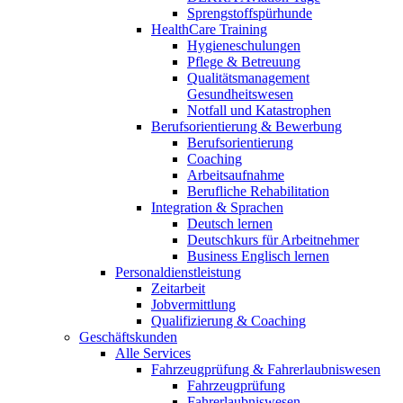
Sprengstoffspürhunde
HealthCare Training
Hygieneschulungen
Pflege & Betreuung
Qualitätsmanagement
Gesundheitswesen
Notfall und Katastrophen
Berufsorientierung & Bewerbung
Berufsorientierung
Coaching
Arbeitsaufnahme
Berufliche Rehabilitation
Integration & Sprachen
Deutsch lernen
Deutschkurs für Arbeitnehmer
Business Englisch lernen
Personaldienstleistung
Zeitarbeit
Jobvermittlung
Qualifizierung & Coaching
Geschäftskunden
Alle Services
Fahrzeugprüfung & Fahrerlaubniswesen
Fahrzeugprüfung
Fahrerlaubniswesen