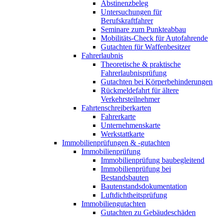
Abstinenzbeleg
Untersuchungen für
Berufskraftfahrer
Seminare zum Punkteabbau
Mobilitäts-Check für Autofahrende
Gutachten für Waffenbesitzer
Fahrerlaubnis
Theoretische & praktische
Fahrerlaubnisprüfung
Gutachten bei Körperbehinderungen
Rückmeldefahrt für ältere
Verkehrsteilnehmer
Fahrtenschreiberkarten
Fahrerkarte
Unternehmenskarte
Werkstattkarte
Immobilienprüfungen & -gutachten
Immobilienprüfung
Immobilienprüfung baubegleitend
Immobilienprüfung bei
Bestandsbauten
Bautenstandsdokumentation
Luftdichtheitsprüfung
Immobiliengutachten
Gutachten zu Gebäudeschäden