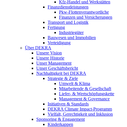
Kfz-Handel und Werkstätten
Finanzdienstleistungen
Pkw‑Flottenverantwortliche
Finanzen und Versicherungen
Transport und Logistik
Fertigung
Industriegüter
Bauwesen und Immobilien
Verteidigung
Über DEKRA
Unsere Vision
Unsere Historie
Unser Management
Unser Geschäftsbericht
Nachhaltigkeit bei DEKRA
Strategie & Ziele
Umwelt & Klima
Mitarbeitende & Gesellschaft
Liefer- & Wertschöpfungskette
Management & Governance
Initiativen & Standards
DEKRA Climate Impact-Programm
Vielfalt, Gerechtigkeit und Inklusion​
Sponsoring & Engagement
Kinderkappen