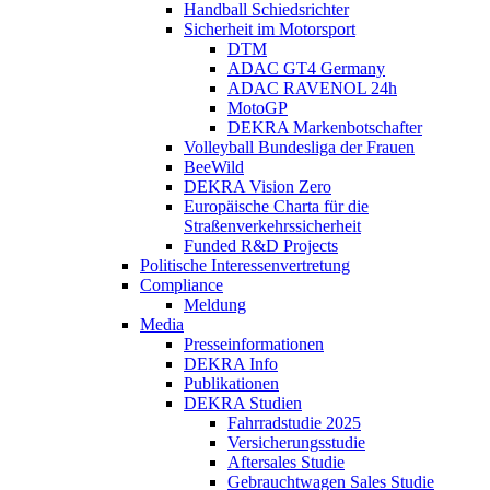
Handball Schiedsrichter
Sicherheit im Motorsport
DTM
ADAC GT4 Germany
ADAC RAVENOL 24h
MotoGP
DEKRA Markenbotschafter
Volleyball Bundesliga der Frauen
BeeWild
DEKRA Vision Zero
Europäische Charta für die
Straßenverkehrssicherheit
Funded R&D Projects
Politische Interessenvertretung
Compliance
Meldung
Media
Presseinformationen
DEKRA Info
Publikationen
DEKRA Studien
Fahrradstudie 2025
Versicherungsstudie
Aftersales Studie
Gebrauchtwagen Sales Studie