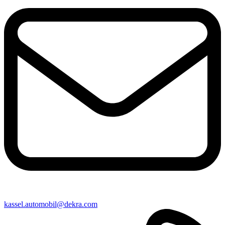
kassel​.automobil@​dekra.com