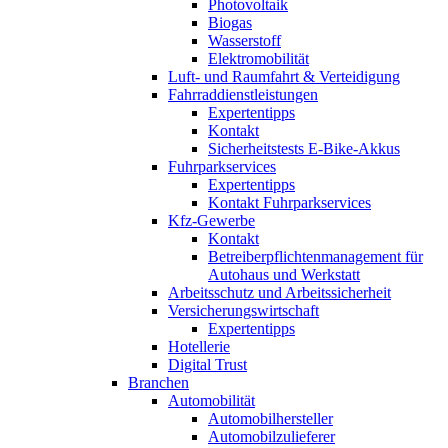
Photovoltaik
Biogas
Wasserstoff
Elektromobilität
Luft- und Raumfahrt & Verteidigung
Fahrraddienstleistungen
Expertentipps
Kontakt
Sicherheitstests E-Bike-Akkus
Fuhrparkservices
Expertentipps
Kontakt Fuhrparkservices
Kfz-Gewerbe
Kontakt
Betreiberpflichtenmanagement für
Autohaus und Werkstatt
Arbeitsschutz und Arbeitssicherheit
Versicherungswirtschaft
Expertentipps
Hotellerie
Digital Trust
Branchen
Automobilität
Automobilhersteller
Automobilzulieferer