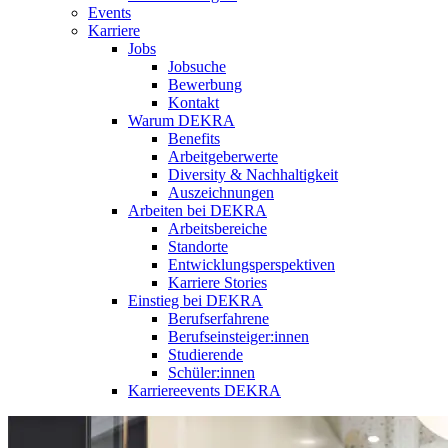
Events
Karriere
Jobs
Jobsuche
Bewerbung
Kontakt
Warum DEKRA
Benefits
Arbeitgeberwerte
Diversity & Nachhaltigkeit
Auszeichnungen
Arbeiten bei DEKRA
Arbeitsbereiche
Standorte
Entwicklungsperspektiven
Karriere Stories
Einstieg bei DEKRA
Berufserfahrene
Berufseinsteiger:innen
Studierende
Schüler:innen
Karriereevents DEKRA