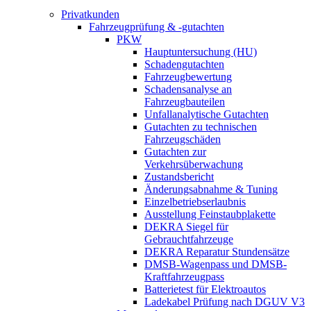
Privatkunden
Fahrzeugprüfung & -gutachten
PKW
Hauptuntersuchung (HU)
Schadengutachten
Fahrzeugbewertung
Schadensanalyse an
Fahrzeugbauteilen
Unfallanalytische Gutachten
Gutachten zu technischen
Fahrzeugschäden
Gutachten zur
Verkehrsüberwachung
Zustandsbericht
Änderungsabnahme & Tuning
Einzelbetriebserlaubnis
Ausstellung Feinstaubplakette
DEKRA Siegel für
Gebrauchtfahrzeuge
DEKRA Reparatur Stundensätze
DMSB-Wagenpass und DMSB-
Kraftfahrzeugpass
Batterietest für Elektroautos
Ladekabel Prüfung nach DGUV V3