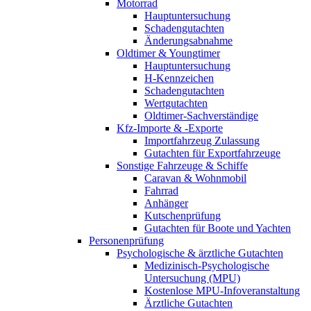
Motorrad
Hauptuntersuchung
Schadengutachten
Änderungsabnahme
Oldtimer & Youngtimer
Hauptuntersuchung
H-Kennzeichen
Schadengutachten
Wertgutachten
Oldtimer-Sachverständige
Kfz-Importe & -Exporte
Importfahrzeug Zulassung
Gutachten für Exportfahrzeuge
Sonstige Fahrzeuge & Schiffe
Caravan & Wohnmobil
Fahrrad
Anhänger
Kutschenprüfung
Gutachten für Boote und Yachten
Personenprüfung
Psychologische & ärztliche Gutachten
Medizinisch-Psychologische
Untersuchung (MPU)
Kostenlose MPU-Infoveranstaltung
Ärztliche Gutachten