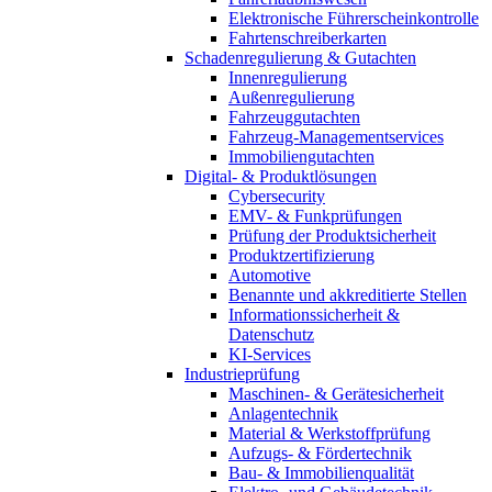
Elektronische Führerscheinkontrolle
Fahrtenschreiberkarten
Schadenregulierung & Gutachten
Innenregulierung
Außenregulierung
Fahrzeuggutachten
Fahrzeug-Managementservices
Immobiliengutachten
Digital- & Produktlösungen
Cybersecurity
EMV- & Funkprüfungen
Prüfung der Produktsicherheit
Produktzertifizierung
Automotive
Benannte und akkreditierte Stellen
Informationssicherheit &
Datenschutz
KI-Services
Industrieprüfung
Maschinen- & Gerätesicherheit
Anlagentechnik
Material & Werkstoffprüfung
Aufzugs- & Fördertechnik
Bau- & Immobilienqualität