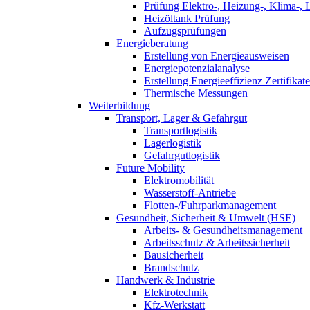
Prüfung Elektro-, Heizung-, Klima-, 
Heizöltank Prüfung
Aufzugsprüfungen
Energieberatung
Erstellung von Energieausweisen
Energiepotenzialanalyse
Erstellung Energieeffizienz Zertifikate
Thermische Messungen
Weiterbildung
Transport, Lager & Gefahrgut
Transportlogistik
Lagerlogistik
Gefahrgutlogistik
Future Mobility
Elektromobilität
Wasserstoff-Antriebe
Flotten-/Fuhrparkmanagement
Gesundheit, Sicherheit & Umwelt (HSE)
Arbeits- & Gesundheitsmanagement
Arbeitsschutz & Arbeitssicherheit
Bausicherheit
Brandschutz
Handwerk & Industrie
Elektrotechnik
Kfz-Werkstatt