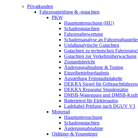
Privatkunden
Fahrzeugprüfung & -gutachten
PKW
Hauptuntersuchung (HU)
Schadengutachten
Fahrzeugbewertung
Schadensanalyse an Fahrzeugbauteile
Unfallanalytische Gutachten
Gutachten zu technischen Fahrzeugs
Gutachten zur Verkehrsüberwachung
Zustandsbericht
Änderungsabnahme & Tuning
Einzelbetriebserlaubnis
Ausstellung Feinstaubplakette
DEKRA Siegel für Gebrauchtfahrzeu
DEKRA Reparatur Stundensätze
DMSB-Wagenpass und DMSB-Kraftf
Batterietest für Elektroautos
Ladekabel Prüfung nach DGUV V3
Motorrad
Hauptuntersuchung
Schadengutachten
Änderungsabnahme
Oldtimer & Youngtimer