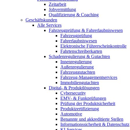
Zeitarbeit
Jobvermittlung
Qualifizierung & Coaching
Geschäftskunden
Alle Services
Fahrzeugprüfung & Fahrerlaubniswesen
Fahrzeugprüfung
Fahrerlaubniswesen
Elektronische Führerscheinkontrolle
Fahrtenschreiberkarten
Schadenregulierung & Gutachten
Innenregulierung
Außenregulierung
Fahrzeuggutachten
Fahrzeug-Managementservices
Immobiliengutachten
Digital- & Produktlösungen
Cybersecurity
EMV- & Funkprüfungen
Prüfung der Produktsicherheit
Produktzertifizierung
Automotive
Benannte und akkreditierte Stellen
Informationssicherheit & Datenschutz
KI-Services