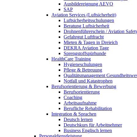
Ausbildereignung AEVO
SAP
Aviation Services (Luftsicherheit)
Luftsicherheitsschulungen
Beratung Luftsicherheit
Drohnenführerschein / Aviation Safet
Gefahrgut Luftfracht
Mieten & Tagen in Dreieich
DEKRA Aviation Tage
Sprengstoffspürhunde
HealthCare Training
Hygieneschulungen
Pflege & Betreuung
Qualitätsmanagement Gesundheitswe
Notfall und Katastrophen
Berufsorientierung & Bewerbung
Berufsorientierung
Coaching
Arbeitsaufnahme
Berufliche Rehabilitation
Integration & Sprachen
Deutsch lernen
Deutschkurs für Arbeitnehmer
Business Englisch lernen
Personaldienstleistung