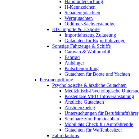
Hauptuntersuchung
H-Kennzeichen
Schadengutachten
Wertgutachten
Oldtimer-Sachverständige
Kfz-Importe & -Exporte
Importfahrzeug Zulassung
Gutachten für Exportfahrzeuge
Sonstige Fahrzeuge & Schiffe
Caravan & Wohnmobil
Fahrrad
Anhänger
Kutschenprüfung
Gutachten für Boote und Yachten
Personenprüfung
Psychologische & ärztliche Gutachten
Medizinisch-Psychologische Unters
Kostenlose MPU-Infoveranstaltung
Ärztliche Gutachten
Abstinenzbeleg
Untersuchungen für Berufskraftfahrer
Seminare zum Punkteabbau
Mobilitäts-Check für Autofahrende
Gutachten für Waffenbesitzer
Fahrerlaubnis