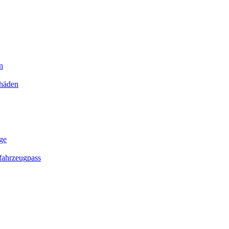
n
chäden
ge
ahrzeugpass