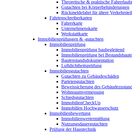
Theoretische & praktische Fahrerlaub
Gutachten bei Körperbehinderungen
Rückmeldefahrt für ältere Verkehrste
Fahrtenschreiberkarten
Fahrerkarte
Unternehmenskarte
Werkstattkarte
Immobilienprüfungen & -gutachten
Immobilienprüfung
Immobilienprüfung baubegleitend
Immobilienprüfung bei Bestandsbaut
Bautenstandsdokumentation
Luftdichtheitsprüfung
Immobiliengutachten
Gutachten zu Gebäudeschäden
Parteiengutachten
Beweissicherung des Gebäudezustan
Wohnraumvermessung
Schiedsgutachten
ImmobilienCheckUp
Immobilien Hochwasserschutz
Immobilienbewertung
Immobilienwertermittlung
Nutzungsdauergutachten
Prüfung der Haustechnik