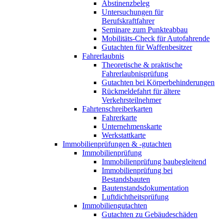
Abstinenzbeleg
Untersuchungen für
Berufskraftfahrer
Seminare zum Punkteabbau
Mobilitäts-Check für Autofahrende
Gutachten für Waffenbesitzer
Fahrerlaubnis
Theoretische & praktische
Fahrerlaubnisprüfung
Gutachten bei Körperbehinderungen
Rückmeldefahrt für ältere
Verkehrsteilnehmer
Fahrtenschreiberkarten
Fahrerkarte
Unternehmenskarte
Werkstattkarte
Immobilienprüfungen & -gutachten
Immobilienprüfung
Immobilienprüfung baubegleitend
Immobilienprüfung bei
Bestandsbauten
Bautenstandsdokumentation
Luftdichtheitsprüfung
Immobiliengutachten
Gutachten zu Gebäudeschäden