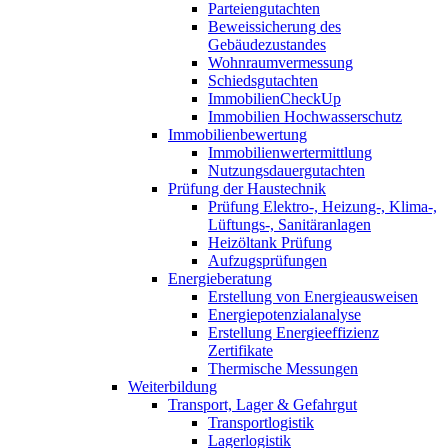
Parteiengutachten
Beweissicherung des
Gebäudezustandes
Wohnraumvermessung
Schiedsgutachten
ImmobilienCheckUp
Immobilien Hochwasserschutz
Immobilienbewertung
Immobilienwertermittlung
Nutzungsdauergutachten
Prüfung der Haustechnik
Prüfung Elektro-, Heizung-, Klima-,
Lüftungs-, Sanitäranlagen
Heizöltank Prüfung
Aufzugsprüfungen
Energieberatung
Erstellung von Energieausweisen
Energiepotenzialanalyse
Erstellung Energieeffizienz
Zertifikate
Thermische Messungen
Weiterbildung
Transport, Lager & Gefahrgut
Transportlogistik
Lagerlogistik