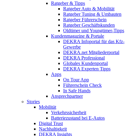
Ratgeber & Tipps
Ratgeber Auto & Mobilität
Ratgeber Tuning & Umbauten
Ratgeber Führerschein
Ratgeber Geschäftskunden
Oldtimer und Youngtimer-Tipps
Kundenmagazine & Portale
DEKRA Infoportal für das Kfz-
Gewerbe
DEKRA.net Mitgliederportal
DEKRA Professional
Globales Kundenportal
DEKRA Experten Tipps
Apps
On Tour App
Führerschein Check
In Safe Hands
Ansprechpartner
Stories
Mobilität
Verkehrssicherheit
Batteriezustand bei E-Autos
Digital Trust
Nachhaltigkeit
DEKRA Insights