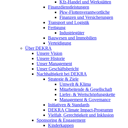
Kfz-Handel und Werkstätten
Finanzdienstleistungen
Pkw‑Flottenverantwortliche
Finanzen und Versicherungen
Transport und Logistik
Fertigung
Industriegüter
Bauwesen und Immobilien
Verteidigung
Über DEKRA
Unsere Vision
Unsere Historie
Unser Management
Unser Geschäftsbericht
Nachhaltigkeit bei DEKRA
Strategie & Ziele
Umwelt & Klima
Mitarbeitende & Gesellschaft
Liefer- & Wertschöpfungskette
Management & Governance
Initiativen & Standards
DEKRA Climate Impact-Programm
Vielfalt, Gerechtigkeit und Inklusion​
Sponsoring & Engagement
Kinderkappen