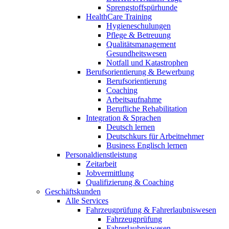
Sprengstoffspürhunde
HealthCare Training
Hygieneschulungen
Pflege & Betreuung
Qualitätsmanagement
Gesundheitswesen
Notfall und Katastrophen
Berufsorientierung & Bewerbung
Berufsorientierung
Coaching
Arbeitsaufnahme
Berufliche Rehabilitation
Integration & Sprachen
Deutsch lernen
Deutschkurs für Arbeitnehmer
Business Englisch lernen
Personaldienstleistung
Zeitarbeit
Jobvermittlung
Qualifizierung & Coaching
Geschäftskunden
Alle Services
Fahrzeugprüfung & Fahrerlaubniswesen
Fahrzeugprüfung
Fahrerlaubniswesen