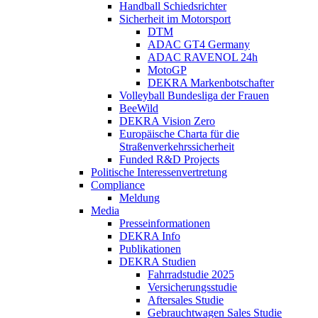
Handball Schiedsrichter
Sicherheit im Motorsport
DTM
ADAC GT4 Germany
ADAC RAVENOL 24h
MotoGP
DEKRA Markenbotschafter
Volleyball Bundesliga der Frauen
BeeWild
DEKRA Vision Zero
Europäische Charta für die
Straßenverkehrssicherheit
Funded R&D Projects
Politische Interessenvertretung
Compliance
Meldung
Media
Presseinformationen
DEKRA Info
Publikationen
DEKRA Studien
Fahrradstudie 2025
Versicherungsstudie
Aftersales Studie
Gebrauchtwagen Sales Studie