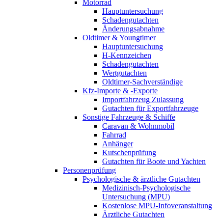
Motorrad
Hauptuntersuchung
Schadengutachten
Änderungsabnahme
Oldtimer & Youngtimer
Hauptuntersuchung
H-Kennzeichen
Schadengutachten
Wertgutachten
Oldtimer-Sachverständige
Kfz-Importe & -Exporte
Importfahrzeug Zulassung
Gutachten für Exportfahrzeuge
Sonstige Fahrzeuge & Schiffe
Caravan & Wohnmobil
Fahrrad
Anhänger
Kutschenprüfung
Gutachten für Boote und Yachten
Personenprüfung
Psychologische & ärztliche Gutachten
Medizinisch-Psychologische
Untersuchung (MPU)
Kostenlose MPU-Infoveranstaltung
Ärztliche Gutachten