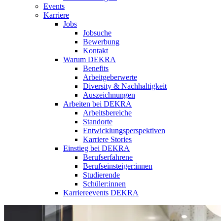
Events
Karriere
Jobs
Jobsuche
Bewerbung
Kontakt
Warum DEKRA
Benefits
Arbeitgeberwerte
Diversity & Nachhaltigkeit
Auszeichnungen
Arbeiten bei DEKRA
Arbeitsbereiche
Standorte
Entwicklungsperspektiven
Karriere Stories
Einstieg bei DEKRA
Berufserfahrene
Berufseinsteiger:innen
Studierende
Schüler:innen
Karriereevents DEKRA