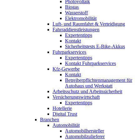
Photovoltaik
Biogas
Wasserstoff
Elektromobilität
Luft- und Raumfahrt & Verteidigung
Fahrraddienstleistungen
Expertentipps
Kontakt
Sicherheitstests E-Bike-Akkus
Fuhrparkservices
Expertentipps
Kontakt Fuhrparkservices
Kfz-Gewerbe
Kontakt
Betreiberpflichtenmanagement für
Autohaus und Werkstatt
Arbeitsschutz und Arbeitssicherheit
Versicherungswirtschaft
Expertentipps
Hotellerie
Digital Trust
Branchen
Automobilität
Automobilhersteller
Automobilzulieferer