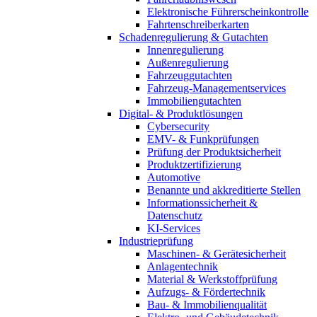
Elektronische Führerscheinkontrolle
Fahrtenschreiberkarten
Schadenregulierung & Gutachten
Innenregulierung
Außenregulierung
Fahrzeuggutachten
Fahrzeug-Managementservices
Immobiliengutachten
Digital- & Produktlösungen
Cybersecurity
EMV- & Funkprüfungen
Prüfung der Produktsicherheit
Produktzertifizierung
Automotive
Benannte und akkreditierte Stellen
Informationssicherheit &
Datenschutz
KI-Services
Industrieprüfung
Maschinen- & Gerätesicherheit
Anlagentechnik
Material & Werkstoffprüfung
Aufzugs- & Fördertechnik
Bau- & Immobilienqualität