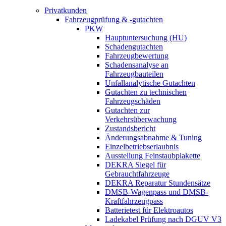
Privatkunden
Fahrzeugprüfung & -gutachten
PKW
Hauptuntersuchung (HU)
Schadengutachten
Fahrzeugbewertung
Schadensanalyse an
Fahrzeugbauteilen
Unfallanalytische Gutachten
Gutachten zu technischen
Fahrzeugschäden
Gutachten zur
Verkehrsüberwachung
Zustandsbericht
Änderungsabnahme & Tuning
Einzelbetriebserlaubnis
Ausstellung Feinstaubplakette
DEKRA Siegel für
Gebrauchtfahrzeuge
DEKRA Reparatur Stundensätze
DMSB-Wagenpass und DMSB-
Kraftfahrzeugpass
Batterietest für Elektroautos
Ladekabel Prüfung nach DGUV V3