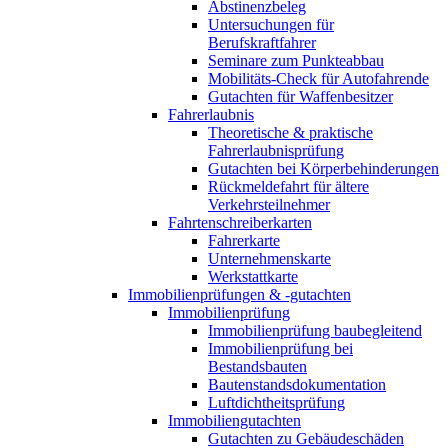
Abstinenzbeleg
Untersuchungen für
Berufskraftfahrer
Seminare zum Punkteabbau
Mobilitäts-Check für Autofahrende
Gutachten für Waffenbesitzer
Fahrerlaubnis
Theoretische & praktische
Fahrerlaubnisprüfung
Gutachten bei Körperbehinderungen
Rückmeldefahrt für ältere
Verkehrsteilnehmer
Fahrtenschreiberkarten
Fahrerkarte
Unternehmenskarte
Werkstattkarte
Immobilienprüfungen & -gutachten
Immobilienprüfung
Immobilienprüfung baubegleitend
Immobilienprüfung bei
Bestandsbauten
Bautenstandsdokumentation
Luftdichtheitsprüfung
Immobiliengutachten
Gutachten zu Gebäudeschäden