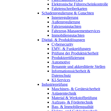
Elektronische Führerscheinkontrolle
Fahrtenschreiberkarten
Schadenregulierung & Gutachten
Innenregulierung
Außenregulierung
Fahrzeuggutachten
Fahrzeug-Managementservices
Immobiliengutachten
Digital- & Produktlösungen
Cybersecurity
EMV- & Funkprüfungen
Prüfung der Produktsicherheit
Produktzertifizierung
Automotive
Benannte und akkreditierte Stellen
Informationssicherheit &
Datenschutz
KI-Services
Industrieprüfung
Maschinen- & Gerätesicherheit
Anlagentechnik
Material & Werkstoffprüfung
Aufzugs- & Fördertechnik
Bau- & Immobilienqualität