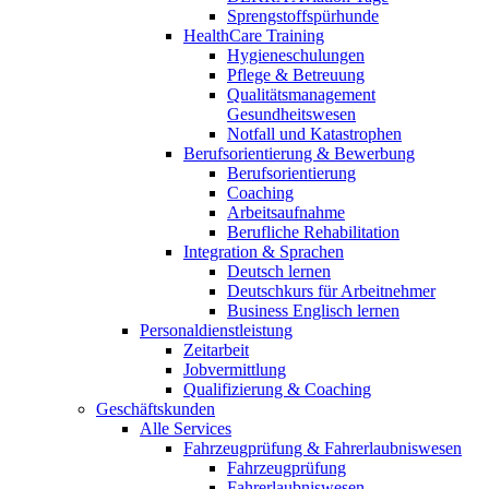
Sprengstoffspürhunde
HealthCare Training
Hygieneschulungen
Pflege & Betreuung
Qualitätsmanagement
Gesundheitswesen
Notfall und Katastrophen
Berufsorientierung & Bewerbung
Berufsorientierung
Coaching
Arbeitsaufnahme
Berufliche Rehabilitation
Integration & Sprachen
Deutsch lernen
Deutschkurs für Arbeitnehmer
Business Englisch lernen
Personaldienstleistung
Zeitarbeit
Jobvermittlung
Qualifizierung & Coaching
Geschäftskunden
Alle Services
Fahrzeugprüfung & Fahrerlaubniswesen
Fahrzeugprüfung
Fahrerlaubniswesen