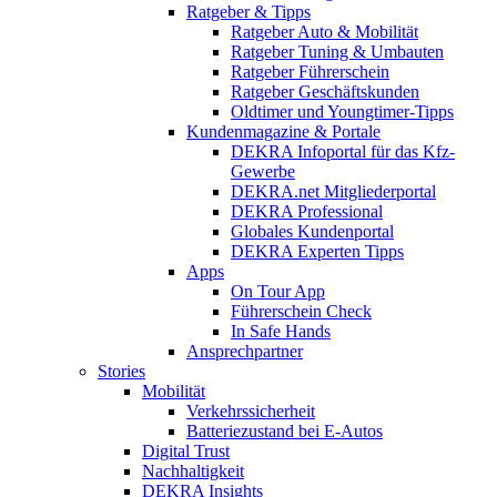
Ratgeber & Tipps
Ratgeber Auto & Mobilität
Ratgeber Tuning & Umbauten
Ratgeber Führerschein
Ratgeber Geschäftskunden
Oldtimer und Youngtimer-Tipps
Kundenmagazine & Portale
DEKRA Infoportal für das Kfz-
Gewerbe
DEKRA.net Mitgliederportal
DEKRA Professional
Globales Kundenportal
DEKRA Experten Tipps
Apps
On Tour App
Führerschein Check
In Safe Hands
Ansprechpartner
Stories
Mobilität
Verkehrssicherheit
Batteriezustand bei E-Autos
Digital Trust
Nachhaltigkeit
DEKRA Insights