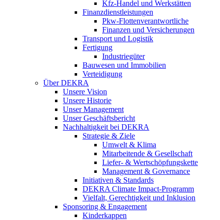
Kfz-Handel und Werkstätten
Finanzdienstleistungen
Pkw‑Flottenverantwortliche
Finanzen und Versicherungen
Transport und Logistik
Fertigung
Industriegüter
Bauwesen und Immobilien
Verteidigung
Über DEKRA
Unsere Vision
Unsere Historie
Unser Management
Unser Geschäftsbericht
Nachhaltigkeit bei DEKRA
Strategie & Ziele
Umwelt & Klima
Mitarbeitende & Gesellschaft
Liefer- & Wertschöpfungskette
Management & Governance
Initiativen & Standards
DEKRA Climate Impact-Programm
Vielfalt, Gerechtigkeit und Inklusion​
Sponsoring & Engagement
Kinderkappen