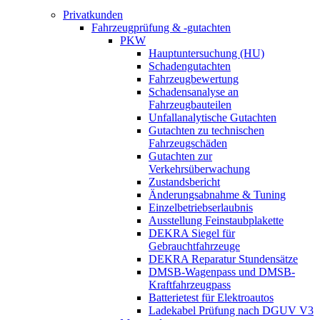
Privatkunden
Fahrzeugprüfung & -gutachten
PKW
Hauptuntersuchung (HU)
Schadengutachten
Fahrzeugbewertung
Schadensanalyse an
Fahrzeugbauteilen
Unfallanalytische Gutachten
Gutachten zu technischen
Fahrzeugschäden
Gutachten zur
Verkehrsüberwachung
Zustandsbericht
Änderungsabnahme & Tuning
Einzelbetriebserlaubnis
Ausstellung Feinstaubplakette
DEKRA Siegel für
Gebrauchtfahrzeuge
DEKRA Reparatur Stundensätze
DMSB-Wagenpass und DMSB-
Kraftfahrzeugpass
Batterietest für Elektroautos
Ladekabel Prüfung nach DGUV V3