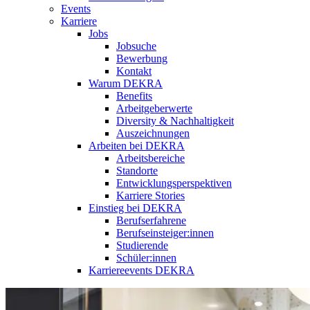
Events
Karriere
Jobs
Jobsuche
Bewerbung
Kontakt
Warum DEKRA
Benefits
Arbeitgeberwerte
Diversity & Nachhaltigkeit
Auszeichnungen
Arbeiten bei DEKRA
Arbeitsbereiche
Standorte
Entwicklungsperspektiven
Karriere Stories
Einstieg bei DEKRA
Berufserfahrene
Berufseinsteiger:innen
Studierende
Schüler:innen
Karriereevents DEKRA