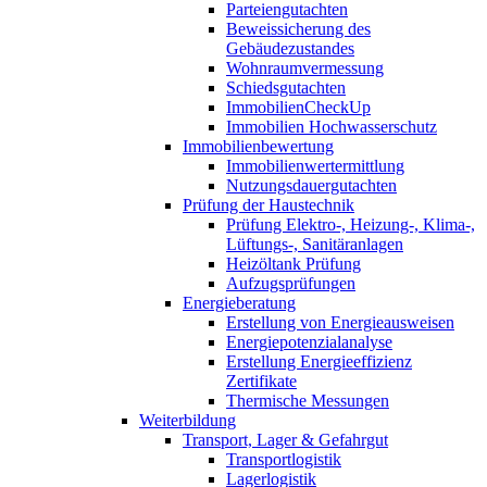
Parteiengutachten
Beweissicherung des
Gebäudezustandes
Wohnraumvermessung
Schiedsgutachten
ImmobilienCheckUp
Immobilien Hochwasserschutz
Immobilienbewertung
Immobilienwertermittlung
Nutzungsdauergutachten
Prüfung der Haustechnik
Prüfung Elektro-, Heizung-, Klima-,
Lüftungs-, Sanitäranlagen
Heizöltank Prüfung
Aufzugsprüfungen
Energieberatung
Erstellung von Energieausweisen
Energiepotenzialanalyse
Erstellung Energieeffizienz
Zertifikate
Thermische Messungen
Weiterbildung
Transport, Lager & Gefahrgut
Transportlogistik
Lagerlogistik