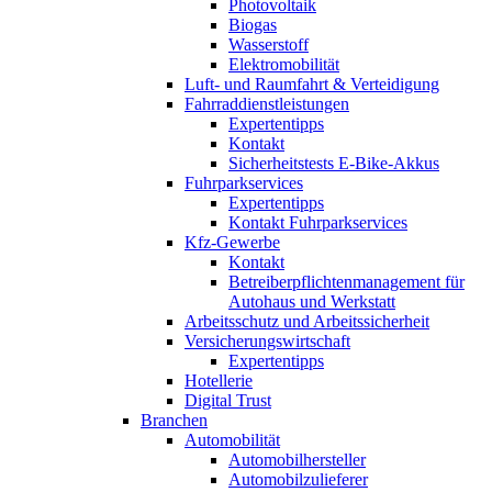
Photovoltaik
Biogas
Wasserstoff
Elektromobilität
Luft- und Raumfahrt & Verteidigung
Fahrraddienstleistungen
Expertentipps
Kontakt
Sicherheitstests E-Bike-Akkus
Fuhrparkservices
Expertentipps
Kontakt Fuhrparkservices
Kfz-Gewerbe
Kontakt
Betreiberpflichtenmanagement für
Autohaus und Werkstatt
Arbeitsschutz und Arbeitssicherheit
Versicherungswirtschaft
Expertentipps
Hotellerie
Digital Trust
Branchen
Automobilität
Automobilhersteller
Automobilzulieferer