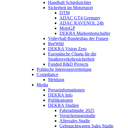
Handball Schiedsrichter
Sicherheit im Motorsport
DTM
ADAC GT4 Germany
ADAC RAVENOL 24h
MotoGP
DEKRA Markenbotschafter
Volleyball Bundesliga der Frauen
BeeWild
DEKRA Vision Zero
Europäische Charta für die
Straßenverkehrssicherheit
Funded R&D Projects
Politische Interessenvertretung
Compliance
Meldung
Media
Presseinformationen
DEKRA Info
Publikationen
DEKRA Studien
Fahrradstudie 2025
Versicherungsstudie
Aftersales Studie
Gebrauchtwagen Sales Studie