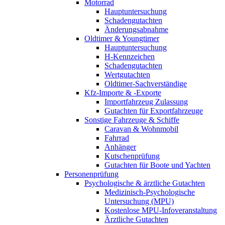
Motorrad
Hauptuntersuchung
Schadengutachten
Änderungsabnahme
Oldtimer & Youngtimer
Hauptuntersuchung
H-Kennzeichen
Schadengutachten
Wertgutachten
Oldtimer-Sachverständige
Kfz-Importe & -Exporte
Importfahrzeug Zulassung
Gutachten für Exportfahrzeuge
Sonstige Fahrzeuge & Schiffe
Caravan & Wohnmobil
Fahrrad
Anhänger
Kutschenprüfung
Gutachten für Boote und Yachten
Personenprüfung
Psychologische & ärztliche Gutachten
Medizinisch-Psychologische
Untersuchung (MPU)
Kostenlose MPU-Infoveranstaltung
Ärztliche Gutachten