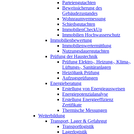
Parteiengutachten
Beweissicherung des
Gebäudezustandes
Wohnraumvermessung
Schiedsgutachten
ImmobilienCheckUp
Immobilien Hochwasserschutz
Immobilienbewertung
Immobilienwertermittlung
Nutzungsdauergutachten
Prüfung der Haustechnik
Prüfung Elektro-, Heizung-, Klima-,
Lüftungs-, Sanitäranlagen
Heizöltank Prüfung
Aufzugsprüfungen
Energieberatung
Erstellung von Energieausweisen
Energiepotenzialanalyse
Erstellung Energieeffizienz
Zertifikate
Thermische Messungen
Weiterbildung
Transport, Lager & Gefahrgut
Transportlogistik
Lagerlogistik