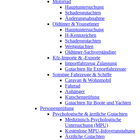
Motorrad
Hauptuntersuchung
Schadengutachten
Änderungsabnahme
Oldtimer & Youngtimer
Hauptuntersuchung
H-Kennzeichen
Schadengutachten
Wertgutachten
Oldtimer-Sachverständige
Kfz-Importe & -Exporte
Importfahrzeug Zulassung
Gutachten für Exportfahrzeuge
Sonstige Fahrzeuge & Schiffe
Caravan & Wohnmobil
Fahrrad
Anhänger
Kutschenprüfung
Gutachten für Boote und Yachten
Personenprüfung
Psychologische & ärztliche Gutachten
Medizinisch-Psychologische
Untersuchung (MPU)
Kostenlose MPU-Infoveranstaltung
Ärztliche Gutachten