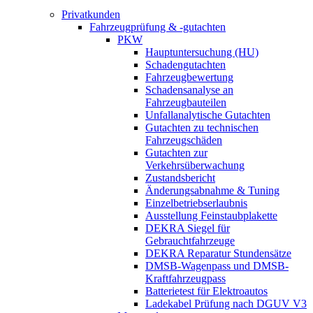
Privatkunden
Fahrzeugprüfung & -gutachten
PKW
Hauptuntersuchung (HU)
Schadengutachten
Fahrzeugbewertung
Schadensanalyse an
Fahrzeugbauteilen
Unfallanalytische Gutachten
Gutachten zu technischen
Fahrzeugschäden
Gutachten zur
Verkehrsüberwachung
Zustandsbericht
Änderungsabnahme & Tuning
Einzelbetriebserlaubnis
Ausstellung Feinstaubplakette
DEKRA Siegel für
Gebrauchtfahrzeuge
DEKRA Reparatur Stundensätze
DMSB-Wagenpass und DMSB-
Kraftfahrzeugpass
Batterietest für Elektroautos
Ladekabel Prüfung nach DGUV V3