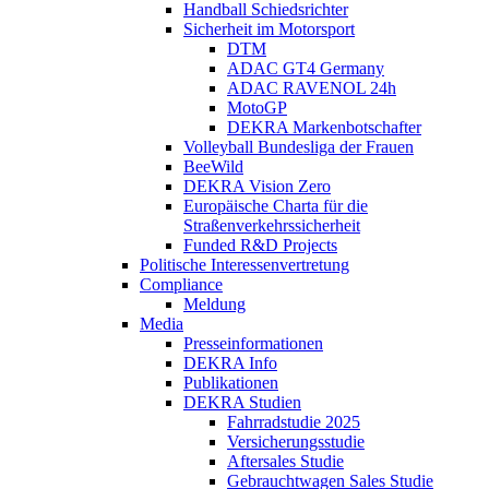
Handball Schiedsrichter
Sicherheit im Motorsport
DTM
ADAC GT4 Germany
ADAC RAVENOL 24h
MotoGP
DEKRA Markenbotschafter
Volleyball Bundesliga der Frauen
BeeWild
DEKRA Vision Zero
Europäische Charta für die
Straßenverkehrssicherheit
Funded R&D Projects
Politische Interessenvertretung
Compliance
Meldung
Media
Presseinformationen
DEKRA Info
Publikationen
DEKRA Studien
Fahrradstudie 2025
Versicherungsstudie
Aftersales Studie
Gebrauchtwagen Sales Studie