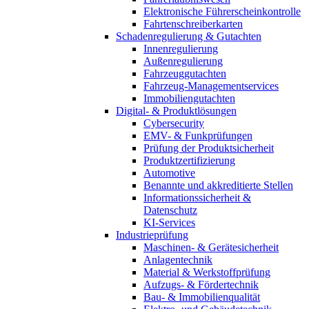
Elektronische Führerscheinkontrolle
Fahrtenschreiberkarten
Schadenregulierung & Gutachten
Innenregulierung
Außenregulierung
Fahrzeuggutachten
Fahrzeug-Managementservices
Immobiliengutachten
Digital- & Produktlösungen
Cybersecurity
EMV- & Funkprüfungen
Prüfung der Produktsicherheit
Produktzertifizierung
Automotive
Benannte und akkreditierte Stellen
Informationssicherheit &
Datenschutz
KI-Services
Industrieprüfung
Maschinen- & Gerätesicherheit
Anlagentechnik
Material & Werkstoffprüfung
Aufzugs- & Fördertechnik
Bau- & Immobilienqualität