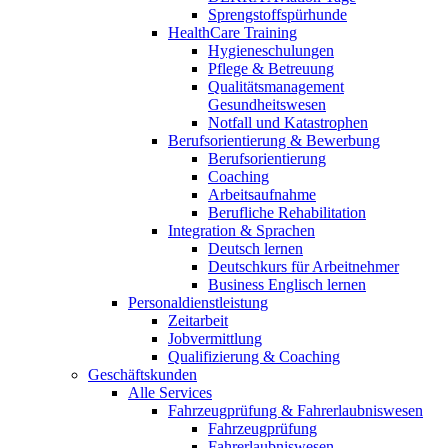
Sprengstoffspürhunde
HealthCare Training
Hygieneschulungen
Pflege & Betreuung
Qualitätsmanagement
Gesundheitswesen
Notfall und Katastrophen
Berufsorientierung & Bewerbung
Berufsorientierung
Coaching
Arbeitsaufnahme
Berufliche Rehabilitation
Integration & Sprachen
Deutsch lernen
Deutschkurs für Arbeitnehmer
Business Englisch lernen
Personaldienstleistung
Zeitarbeit
Jobvermittlung
Qualifizierung & Coaching
Geschäftskunden
Alle Services
Fahrzeugprüfung & Fahrerlaubniswesen
Fahrzeugprüfung
Fahrerlaubniswesen