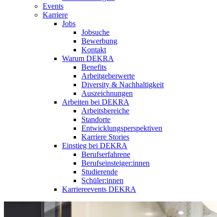
Events
Karriere
Jobs
Jobsuche
Bewerbung
Kontakt
Warum DEKRA
Benefits
Arbeitgeberwerte
Diversity & Nachhaltigkeit
Auszeichnungen
Arbeiten bei DEKRA
Arbeitsbereiche
Standorte
Entwicklungsperspektiven
Karriere Stories
Einstieg bei DEKRA
Berufserfahrene
Berufseinsteiger:innen
Studierende
Schüler:innen
Karriereevents DEKRA