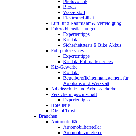
Photovoltaik
Biogas
Wasserstoff
Elektromobilität
Luft- und Raumfahrt & Verteidigung
Fahrraddienstleistungen
Expertentipps
Kontakt
Sicherheitstests E-Bike-Akkus
Fuhrparkservices
Expertentipps
Kontakt Fuhrparkservices
Kfz-Gewerbe
Kontakt
Betreiberpflichtenmanagement für
Autohaus und Werkstatt
Arbeitsschutz und Arbeitssicherheit
Versicherungswirtschaft
Expertentipps
Hotellerie
Digital Trust
Branchen
Automobilität
Automobilhersteller
Automobilzulieferer