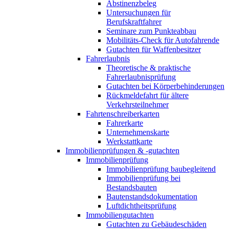
Abstinenzbeleg
Untersuchungen für
Berufskraftfahrer
Seminare zum Punkteabbau
Mobilitäts-Check für Autofahrende
Gutachten für Waffenbesitzer
Fahrerlaubnis
Theoretische & praktische
Fahrerlaubnisprüfung
Gutachten bei Körperbehinderungen
Rückmeldefahrt für ältere
Verkehrsteilnehmer
Fahrtenschreiberkarten
Fahrerkarte
Unternehmenskarte
Werkstattkarte
Immobilienprüfungen & -gutachten
Immobilienprüfung
Immobilienprüfung baubegleitend
Immobilienprüfung bei
Bestandsbauten
Bautenstandsdokumentation
Luftdichtheitsprüfung
Immobiliengutachten
Gutachten zu Gebäudeschäden