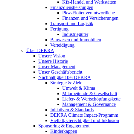
Kfz-Handel und Werkstätten
Finanzdienstleistungen
Pkw‑Flottenverantwortliche
Finanzen und Versicherungen
Transport und Logistik
Fertigung
Industriegüter
Bauwesen und Immobilien
Verteidigung
Über DEKRA
Unsere Vision
Unsere Historie
Unser Management
Unser Geschäftsbericht
Nachhaltigkeit bei DEKRA
Strategie & Ziele
Umwelt & Klima
Mitarbeitende & Gesellschaft
Liefer- & Wertschöpfungskette
Management & Governance
Initiativen & Standards
DEKRA Climate Impact-Programm
Vielfalt, Gerechtigkeit und Inklusion​
Sponsoring & Engagement
Kinderkappen