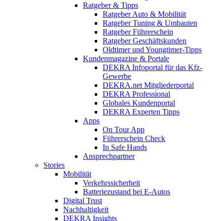
Ratgeber & Tipps
Ratgeber Auto & Mobilität
Ratgeber Tuning & Umbauten
Ratgeber Führerschein
Ratgeber Geschäftskunden
Oldtimer und Youngtimer-Tipps
Kundenmagazine & Portale
DEKRA Infoportal für das Kfz-
Gewerbe
DEKRA.net Mitgliederportal
DEKRA Professional
Globales Kundenportal
DEKRA Experten Tipps
Apps
On Tour App
Führerschein Check
In Safe Hands
Ansprechpartner
Stories
Mobilität
Verkehrssicherheit
Batteriezustand bei E-Autos
Digital Trust
Nachhaltigkeit
DEKRA Insights