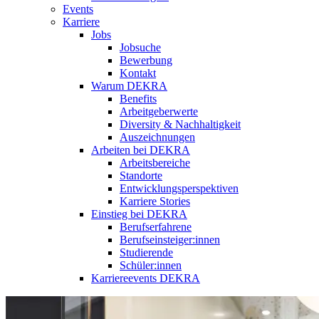
Events
Karriere
Jobs
Jobsuche
Bewerbung
Kontakt
Warum DEKRA
Benefits
Arbeitgeberwerte
Diversity & Nachhaltigkeit
Auszeichnungen
Arbeiten bei DEKRA
Arbeitsbereiche
Standorte
Entwicklungsperspektiven
Karriere Stories
Einstieg bei DEKRA
Berufserfahrene
Berufseinsteiger:innen
Studierende
Schüler:innen
Karriereevents DEKRA