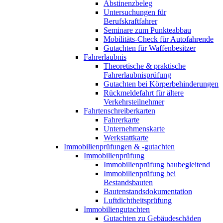
Abstinenzbeleg
Untersuchungen für
Berufskraftfahrer
Seminare zum Punkteabbau
Mobilitäts-Check für Autofahrende
Gutachten für Waffenbesitzer
Fahrerlaubnis
Theoretische & praktische
Fahrerlaubnisprüfung
Gutachten bei Körperbehinderungen
Rückmeldefahrt für ältere
Verkehrsteilnehmer
Fahrtenschreiberkarten
Fahrerkarte
Unternehmenskarte
Werkstattkarte
Immobilienprüfungen & -gutachten
Immobilienprüfung
Immobilienprüfung baubegleitend
Immobilienprüfung bei
Bestandsbauten
Bautenstandsdokumentation
Luftdichtheitsprüfung
Immobiliengutachten
Gutachten zu Gebäudeschäden