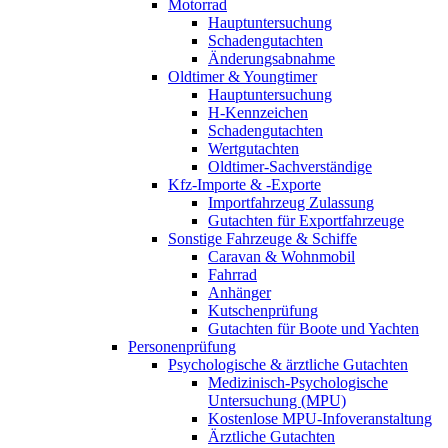
Motorrad
Hauptuntersuchung
Schadengutachten
Änderungsabnahme
Oldtimer & Youngtimer
Hauptuntersuchung
H-Kennzeichen
Schadengutachten
Wertgutachten
Oldtimer-Sachverständige
Kfz-Importe & -Exporte
Importfahrzeug Zulassung
Gutachten für Exportfahrzeuge
Sonstige Fahrzeuge & Schiffe
Caravan & Wohnmobil
Fahrrad
Anhänger
Kutschenprüfung
Gutachten für Boote und Yachten
Personenprüfung
Psychologische & ärztliche Gutachten
Medizinisch-Psychologische
Untersuchung (MPU)
Kostenlose MPU-Infoveranstaltung
Ärztliche Gutachten