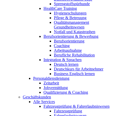
Sprengstoffspürhunde
HealthCare Training
Hygieneschulungen
Pflege & Betreuung
Qualitätsmanagement
Gesundheitswesen
Notfall und Katastrophen
Berufsorientierung & Bewerbung
Berufsorientierung
Coaching
Arbeitsaufnahme
Berufliche Rehabilitation
Integration & Sprachen
Deutsch lernen
Deutschkurs für Arbeitnehmer
Business Englisch lernen
Personaldienstleistung
Zeitarbeit
Jobvermittlung
Qualifizierung & Coaching
Geschäftskunden
Alle Services
Fahrzeugprüfung & Fahrerlaubniswesen
Fahrzeugprüfung
Fahrerlaubniswesen