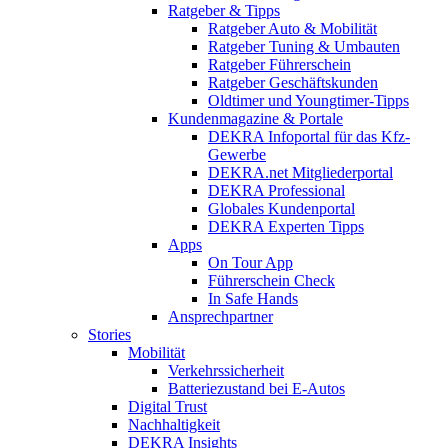
Ratgeber & Tipps
Ratgeber Auto & Mobilität
Ratgeber Tuning & Umbauten
Ratgeber Führerschein
Ratgeber Geschäftskunden
Oldtimer und Youngtimer-Tipps
Kundenmagazine & Portale
DEKRA Infoportal für das Kfz-
Gewerbe
DEKRA.net Mitgliederportal
DEKRA Professional
Globales Kundenportal
DEKRA Experten Tipps
Apps
On Tour App
Führerschein Check
In Safe Hands
Ansprechpartner
Stories
Mobilität
Verkehrssicherheit
Batteriezustand bei E-Autos
Digital Trust
Nachhaltigkeit
DEKRA Insights