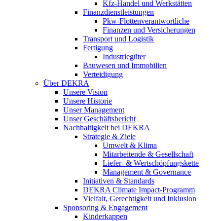
Kfz-Handel und Werkstätten
Finanzdienstleistungen
Pkw‑Flottenverantwortliche
Finanzen und Versicherungen
Transport und Logistik
Fertigung
Industriegüter
Bauwesen und Immobilien
Verteidigung
Über DEKRA
Unsere Vision
Unsere Historie
Unser Management
Unser Geschäftsbericht
Nachhaltigkeit bei DEKRA
Strategie & Ziele
Umwelt & Klima
Mitarbeitende & Gesellschaft
Liefer- & Wertschöpfungskette
Management & Governance
Initiativen & Standards
DEKRA Climate Impact-Programm
Vielfalt, Gerechtigkeit und Inklusion​
Sponsoring & Engagement
Kinderkappen