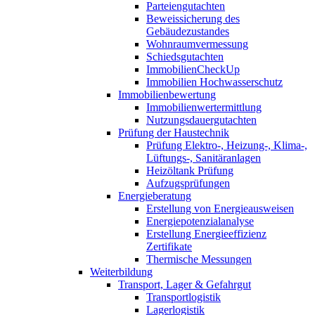
Parteiengutachten
Beweissicherung des
Gebäudezustandes
Wohnraumvermessung
Schiedsgutachten
ImmobilienCheckUp
Immobilien Hochwasserschutz
Immobilienbewertung
Immobilienwertermittlung
Nutzungsdauergutachten
Prüfung der Haustechnik
Prüfung Elektro-, Heizung-, Klima-,
Lüftungs-, Sanitäranlagen
Heizöltank Prüfung
Aufzugsprüfungen
Energieberatung
Erstellung von Energieausweisen
Energiepotenzialanalyse
Erstellung Energieeffizienz
Zertifikate
Thermische Messungen
Weiterbildung
Transport, Lager & Gefahrgut
Transportlogistik
Lagerlogistik