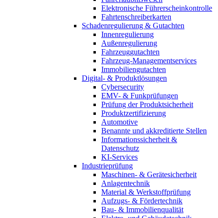
Elektronische Führerscheinkontrolle
Fahrtenschreiberkarten
Schadenregulierung & Gutachten
Innenregulierung
Außenregulierung
Fahrzeuggutachten
Fahrzeug-Managementservices
Immobiliengutachten
Digital- & Produktlösungen
Cybersecurity
EMV- & Funkprüfungen
Prüfung der Produktsicherheit
Produktzertifizierung
Automotive
Benannte und akkreditierte Stellen
Informationssicherheit &
Datenschutz
KI-Services
Industrieprüfung
Maschinen- & Gerätesicherheit
Anlagentechnik
Material & Werkstoffprüfung
Aufzugs- & Fördertechnik
Bau- & Immobilienqualität