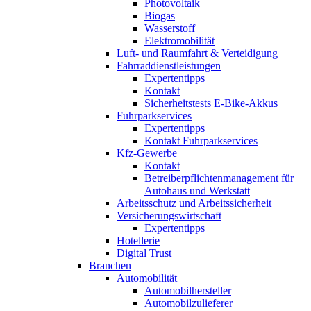
Photovoltaik
Biogas
Wasserstoff
Elektromobilität
Luft- und Raumfahrt & Verteidigung
Fahrraddienstleistungen
Expertentipps
Kontakt
Sicherheitstests E-Bike-Akkus
Fuhrparkservices
Expertentipps
Kontakt Fuhrparkservices
Kfz-Gewerbe
Kontakt
Betreiberpflichtenmanagement für
Autohaus und Werkstatt
Arbeitsschutz und Arbeitssicherheit
Versicherungswirtschaft
Expertentipps
Hotellerie
Digital Trust
Branchen
Automobilität
Automobilhersteller
Automobilzulieferer