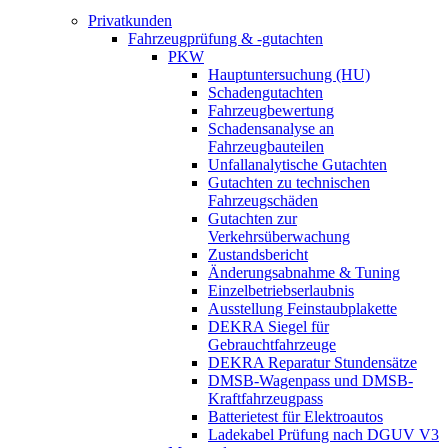
Privatkunden
Fahrzeugprüfung & -gutachten
PKW
Hauptuntersuchung (HU)
Schadengutachten
Fahrzeugbewertung
Schadensanalyse an
Fahrzeugbauteilen
Unfallanalytische Gutachten
Gutachten zu technischen
Fahrzeugschäden
Gutachten zur
Verkehrsüberwachung
Zustandsbericht
Änderungsabnahme & Tuning
Einzelbetriebserlaubnis
Ausstellung Feinstaubplakette
DEKRA Siegel für
Gebrauchtfahrzeuge
DEKRA Reparatur Stundensätze
DMSB-Wagenpass und DMSB-
Kraftfahrzeugpass
Batterietest für Elektroautos
Ladekabel Prüfung nach DGUV V3