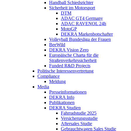
Handball Schiedsrichter
Sicherheit im Motorsport
DTM
ADAC GT4 Germany
ADAC RAVENOL 24h
MotoGP
DEKRA Markenbotschafter
Volleyball Bundesliga der Frauen
BeeWild
DEKRA Vision Zero
Europäische Charta für die
Straßenverkehrssicherheit
Funded R&D Projects
Politische Interessenvertretung
Compliance
Meldung
Media
Presseinformationen
DEKRA Info
Publikationen
DEKRA Studien
Fahrradstudie 2025
Versicherungsstudie
Aftersales Studie
Gebrauchtwagen Sales Studie