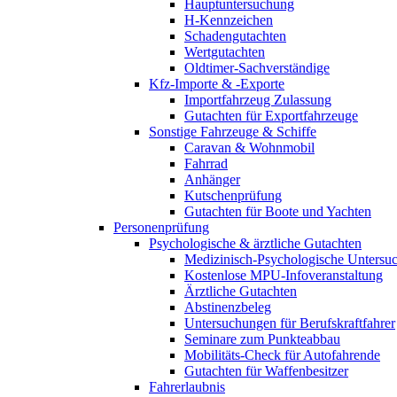
Hauptuntersuchung
H-Kennzeichen
Schadengutachten
Wertgutachten
Oldtimer-Sachverständige
Kfz-Importe & -Exporte
Importfahrzeug Zulassung
Gutachten für Exportfahrzeuge
Sonstige Fahrzeuge & Schiffe
Caravan & Wohnmobil
Fahrrad
Anhänger
Kutschenprüfung
Gutachten für Boote und Yachten
Personenprüfung
Psychologische & ärztliche Gutachten
Medizinisch-Psychologische Unters
Kostenlose MPU-Infoveranstaltung
Ärztliche Gutachten
Abstinenzbeleg
Untersuchungen für Berufskraftfahrer
Seminare zum Punkteabbau
Mobilitäts-Check für Autofahrende
Gutachten für Waffenbesitzer
Fahrerlaubnis