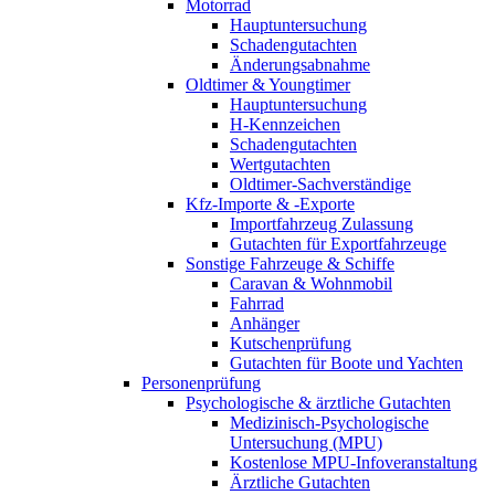
Motorrad
Hauptuntersuchung
Schadengutachten
Änderungsabnahme
Oldtimer & Youngtimer
Hauptuntersuchung
H-Kennzeichen
Schadengutachten
Wertgutachten
Oldtimer-Sachverständige
Kfz-Importe & -Exporte
Importfahrzeug Zulassung
Gutachten für Exportfahrzeuge
Sonstige Fahrzeuge & Schiffe
Caravan & Wohnmobil
Fahrrad
Anhänger
Kutschenprüfung
Gutachten für Boote und Yachten
Personenprüfung
Psychologische & ärztliche Gutachten
Medizinisch-Psychologische
Untersuchung (MPU)
Kostenlose MPU-Infoveranstaltung
Ärztliche Gutachten