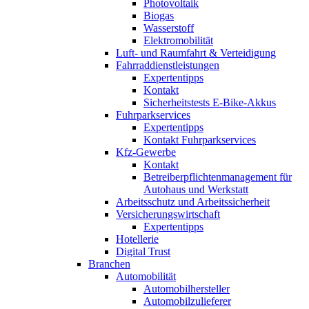
Photovoltaik
Biogas
Wasserstoff
Elektromobilität
Luft- und Raumfahrt & Verteidigung
Fahrraddienstleistungen
Expertentipps
Kontakt
Sicherheitstests E-Bike-Akkus
Fuhrparkservices
Expertentipps
Kontakt Fuhrparkservices
Kfz-Gewerbe
Kontakt
Betreiberpflichtenmanagement für
Autohaus und Werkstatt
Arbeitsschutz und Arbeitssicherheit
Versicherungswirtschaft
Expertentipps
Hotellerie
Digital Trust
Branchen
Automobilität
Automobilhersteller
Automobilzulieferer