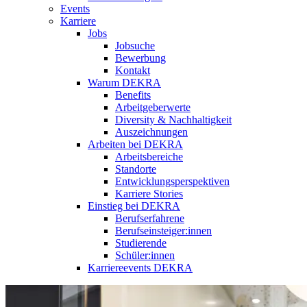
Events
Karriere
Jobs
Jobsuche
Bewerbung
Kontakt
Warum DEKRA
Benefits
Arbeitgeberwerte
Diversity & Nachhaltigkeit
Auszeichnungen
Arbeiten bei DEKRA
Arbeitsbereiche
Standorte
Entwicklungsperspektiven
Karriere Stories
Einstieg bei DEKRA
Berufserfahrene
Berufseinsteiger:innen
Studierende
Schüler:innen
Karriereevents DEKRA