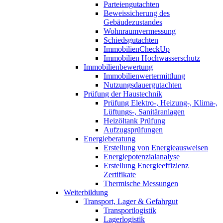
Parteiengutachten
Beweissicherung des
Gebäudezustandes
Wohnraumvermessung
Schiedsgutachten
ImmobilienCheckUp
Immobilien Hochwasserschutz
Immobilienbewertung
Immobilienwertermittlung
Nutzungsdauergutachten
Prüfung der Haustechnik
Prüfung Elektro-, Heizung-, Klima-,
Lüftungs-, Sanitäranlagen
Heizöltank Prüfung
Aufzugsprüfungen
Energieberatung
Erstellung von Energieausweisen
Energiepotenzialanalyse
Erstellung Energieeffizienz
Zertifikate
Thermische Messungen
Weiterbildung
Transport, Lager & Gefahrgut
Transportlogistik
Lagerlogistik