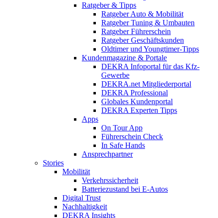
Ratgeber & Tipps
Ratgeber Auto & Mobilität
Ratgeber Tuning & Umbauten
Ratgeber Führerschein
Ratgeber Geschäftskunden
Oldtimer und Youngtimer-Tipps
Kundenmagazine & Portale
DEKRA Infoportal für das Kfz-
Gewerbe
DEKRA.net Mitgliederportal
DEKRA Professional
Globales Kundenportal
DEKRA Experten Tipps
Apps
On Tour App
Führerschein Check
In Safe Hands
Ansprechpartner
Stories
Mobilität
Verkehrssicherheit
Batteriezustand bei E-Autos
Digital Trust
Nachhaltigkeit
DEKRA Insights