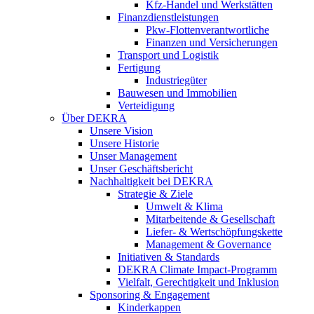
Kfz-Handel und Werkstätten
Finanzdienstleistungen
Pkw‑Flottenverantwortliche
Finanzen und Versicherungen
Transport und Logistik
Fertigung
Industriegüter
Bauwesen und Immobilien
Verteidigung
Über DEKRA
Unsere Vision
Unsere Historie
Unser Management
Unser Geschäftsbericht
Nachhaltigkeit bei DEKRA
Strategie & Ziele
Umwelt & Klima
Mitarbeitende & Gesellschaft
Liefer- & Wertschöpfungskette
Management & Governance
Initiativen & Standards
DEKRA Climate Impact-Programm
Vielfalt, Gerechtigkeit und Inklusion​
Sponsoring & Engagement
Kinderkappen