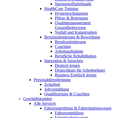
Sprengstoffspürhunde
HealthCare Training
Hygieneschulungen
Pflege & Betreuung
Qualitätsmanagement
Gesundheitswesen
Notfall und Katastrophen
Berufsorientierung & Bewerbung
Berufsorientierung
Coaching
Arbeitsaufnahme
Berufliche Rehabilitation
Integration & Sprachen
Deutsch lernen
Deutschkurs für Arbeitnehmer
Business Englisch lernen
Personaldienstleistung
Zeitarbeit
Jobvermittlung
Qualifizierung & Coaching
Geschäftskunden
Alle Services
Fahrzeugprüfung & Fahrerlaubniswesen
Fahrzeugprüfung
Fahrerlaubniswesen