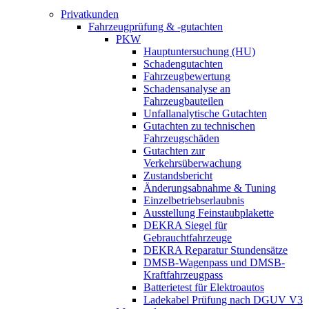
Privatkunden
Fahrzeugprüfung & -gutachten
PKW
Hauptuntersuchung (HU)
Schadengutachten
Fahrzeugbewertung
Schadensanalyse an
Fahrzeugbauteilen
Unfallanalytische Gutachten
Gutachten zu technischen
Fahrzeugschäden
Gutachten zur
Verkehrsüberwachung
Zustandsbericht
Änderungsabnahme & Tuning
Einzelbetriebserlaubnis
Ausstellung Feinstaubplakette
DEKRA Siegel für
Gebrauchtfahrzeuge
DEKRA Reparatur Stundensätze
DMSB-Wagenpass und DMSB-
Kraftfahrzeugpass
Batterietest für Elektroautos
Ladekabel Prüfung nach DGUV V3