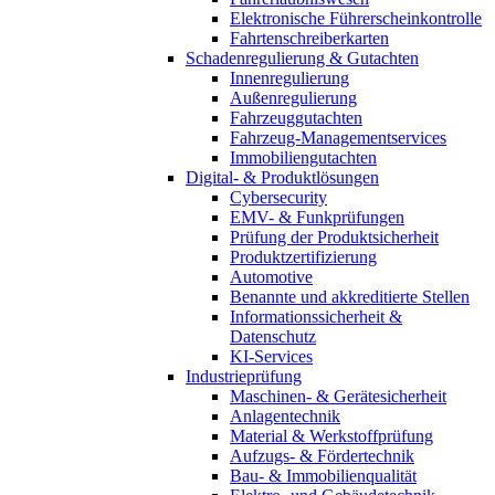
Elektronische Führerscheinkontrolle
Fahrtenschreiberkarten
Schadenregulierung & Gutachten
Innenregulierung
Außenregulierung
Fahrzeuggutachten
Fahrzeug-Managementservices
Immobiliengutachten
Digital- & Produktlösungen
Cybersecurity
EMV- & Funkprüfungen
Prüfung der Produktsicherheit
Produktzertifizierung
Automotive
Benannte und akkreditierte Stellen
Informationssicherheit &
Datenschutz
KI-Services
Industrieprüfung
Maschinen- & Gerätesicherheit
Anlagentechnik
Material & Werkstoffprüfung
Aufzugs- & Fördertechnik
Bau- & Immobilienqualität