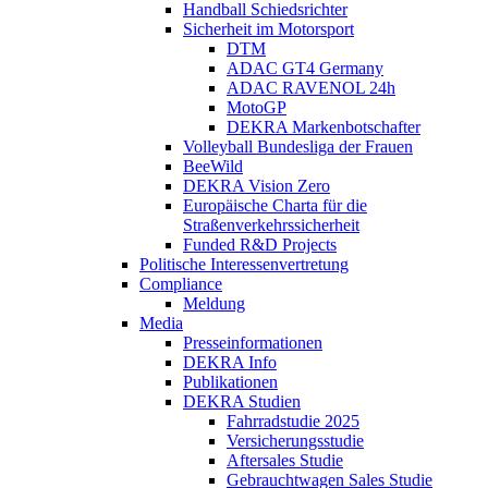
Handball Schiedsrichter
Sicherheit im Motorsport
DTM
ADAC GT4 Germany
ADAC RAVENOL 24h
MotoGP
DEKRA Markenbotschafter
Volleyball Bundesliga der Frauen
BeeWild
DEKRA Vision Zero
Europäische Charta für die
Straßenverkehrssicherheit
Funded R&D Projects
Politische Interessenvertretung
Compliance
Meldung
Media
Presseinformationen
DEKRA Info
Publikationen
DEKRA Studien
Fahrradstudie 2025
Versicherungsstudie
Aftersales Studie
Gebrauchtwagen Sales Studie