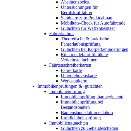
Abstinenzbeleg
Untersuchungen für
Berufskraftfahrer
Seminare zum Punkteabbau
Mobilitäts-Check für Autofahrende
Gutachten für Waffenbesitzer
Fahrerlaubnis
Theoretische & praktische
Fahrerlaubnisprüfung
Gutachten bei Körperbehinderungen
Rückmeldefahrt für ältere
Verkehrsteilnehmer
Fahrtenschreiberkarten
Fahrerkarte
Unternehmenskarte
Werkstattkarte
Immobilienprüfungen & -gutachten
Immobilienprüfung
Immobilienprüfung baubegleitend
Immobilienprüfung bei
Bestandsbauten
Bautenstandsdokumentation
Luftdichtheitsprüfung
Immobiliengutachten
Gutachten zu Gebäudeschäden