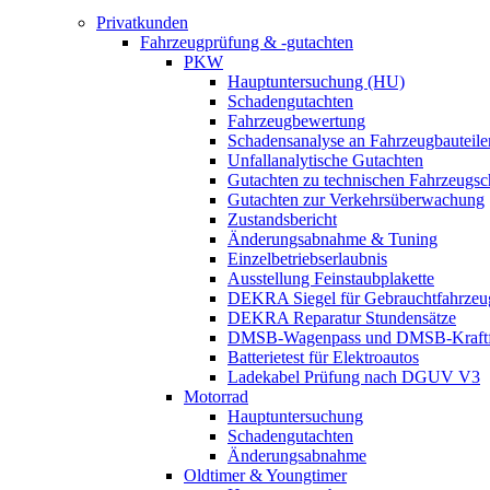
Privatkunden
Fahrzeugprüfung & -gutachten
PKW
Hauptuntersuchung (HU)
Schadengutachten
Fahrzeugbewertung
Schadensanalyse an Fahrzeugbauteile
Unfallanalytische Gutachten
Gutachten zu technischen Fahrzeugs
Gutachten zur Verkehrsüberwachung
Zustandsbericht
Änderungsabnahme & Tuning
Einzelbetriebserlaubnis
Ausstellung Feinstaubplakette
DEKRA Siegel für Gebrauchtfahrzeu
DEKRA Reparatur Stundensätze
DMSB-Wagenpass und DMSB-Kraftf
Batterietest für Elektroautos
Ladekabel Prüfung nach DGUV V3
Motorrad
Hauptuntersuchung
Schadengutachten
Änderungsabnahme
Oldtimer & Youngtimer