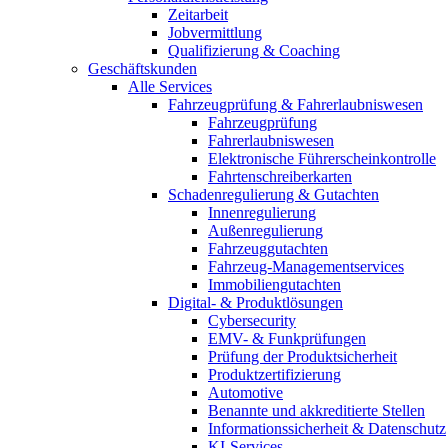
Zeitarbeit
Jobvermittlung
Qualifizierung & Coaching
Geschäftskunden
Alle Services
Fahrzeugprüfung & Fahrerlaubniswesen
Fahrzeugprüfung
Fahrerlaubniswesen
Elektronische Führerscheinkontrolle
Fahrtenschreiberkarten
Schadenregulierung & Gutachten
Innenregulierung
Außenregulierung
Fahrzeuggutachten
Fahrzeug-Managementservices
Immobiliengutachten
Digital- & Produktlösungen
Cybersecurity
EMV- & Funkprüfungen
Prüfung der Produktsicherheit
Produktzertifizierung
Automotive
Benannte und akkreditierte Stellen
Informationssicherheit & Datenschutz
KI-Services