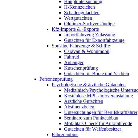
Hauptuntersuchung
H-Kennzeichen
Schadengutachten
Wertgutachten
Oldtimer-Sachverständige
Kfz-Importe & -Exporte
Importfahrzeug Zulassung
Gutachten für Exportfahrzeuge
Sonstige Fahrzeuge & Schiffe
Caravan & Wohnmobil
Fahrrad
Anhänger
Kutschenprüfung
Gutachten für Boote und Yachten
Personenprüfung
Psychologische & ärztliche Gutachten
Medizinisch-Psychologische Unters
Kostenlose MPU-Infoveranstaltung
Ärztliche Gutachten
Abstinenzbeleg
Untersuchungen für Berufskraftfahrer
Seminare zum Punkteabbau
Mobilitäts-Check für Autofahrende
Gutachten für Waffenbesitzer
Fahrerlaubnis