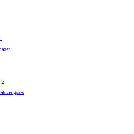
n
chäden
ge
ahrzeugpass