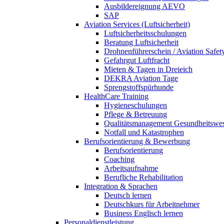
Ausbildereignung AEVO
SAP
Aviation Services (Luftsicherheit)
Luftsicherheitsschulungen
Beratung Luftsicherheit
Drohnenführerschein / Aviation Safet
Gefahrgut Luftfracht
Mieten & Tagen in Dreieich
DEKRA Aviation Tage
Sprengstoffspürhunde
HealthCare Training
Hygieneschulungen
Pflege & Betreuung
Qualitätsmanagement Gesundheitswe
Notfall und Katastrophen
Berufsorientierung & Bewerbung
Berufsorientierung
Coaching
Arbeitsaufnahme
Berufliche Rehabilitation
Integration & Sprachen
Deutsch lernen
Deutschkurs für Arbeitnehmer
Business Englisch lernen
Personaldienstleistung