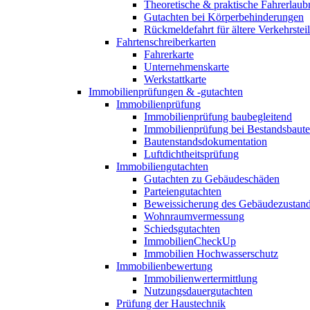
Theoretische & praktische Fahrerlaub
Gutachten bei Körperbehinderungen
Rückmeldefahrt für ältere Verkehrste
Fahrtenschreiberkarten
Fahrerkarte
Unternehmenskarte
Werkstattkarte
Immobilienprüfungen & -gutachten
Immobilienprüfung
Immobilienprüfung baubegleitend
Immobilienprüfung bei Bestandsbaut
Bautenstandsdokumentation
Luftdichtheitsprüfung
Immobiliengutachten
Gutachten zu Gebäudeschäden
Parteiengutachten
Beweissicherung des Gebäudezustan
Wohnraumvermessung
Schiedsgutachten
ImmobilienCheckUp
Immobilien Hochwasserschutz
Immobilienbewertung
Immobilienwertermittlung
Nutzungsdauergutachten
Prüfung der Haustechnik