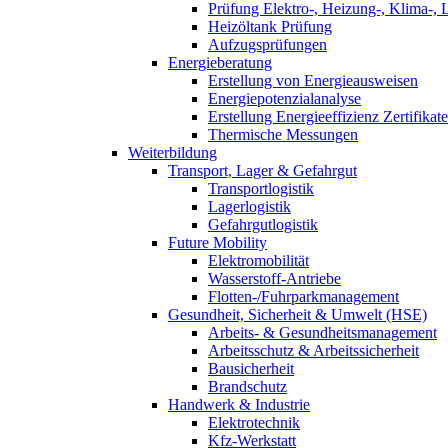
Prüfung Elektro-, Heizung-, Klima-, 
Heizöltank Prüfung
Aufzugsprüfungen
Energieberatung
Erstellung von Energieausweisen
Energiepotenzialanalyse
Erstellung Energieeffizienz Zertifikate
Thermische Messungen
Weiterbildung
Transport, Lager & Gefahrgut
Transportlogistik
Lagerlogistik
Gefahrgutlogistik
Future Mobility
Elektromobilität
Wasserstoff-Antriebe
Flotten-/Fuhrparkmanagement
Gesundheit, Sicherheit & Umwelt (HSE)
Arbeits- & Gesundheitsmanagement
Arbeitsschutz & Arbeitssicherheit
Bausicherheit
Brandschutz
Handwerk & Industrie
Elektrotechnik
Kfz-Werkstatt