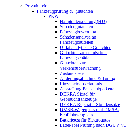
Privatkunden
Fahrzeugprüfung & -gutachten
PKW
Hauptuntersuchung (HU)
Schadengutachten
Fahrzeugbewertung
Schadensanalyse an
Fahrzeugbauteilen
Unfallanalytische Gutachten
Gutachten zu technischen
Fahrzeugschäden
Gutachten zur
Verkehrsüberwachung
Zustandsbericht
Änderungsabnahme & Tuning
Einzelbetriebserlaubnis
Ausstellung Feinstaubplakette
DEKRA Siegel für
Gebrauchtfahrzeuge
DEKRA Reparatur Stundensätze
DMSB-Wagenpass und DMSB-
Kraftfahrzeugpass
Batterietest für Elektroautos
Ladekabel Prüfung nach DGUV V3