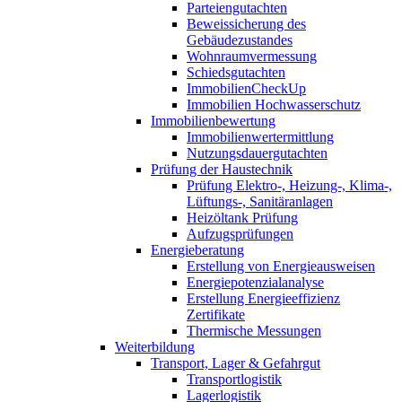
Parteiengutachten
Beweissicherung des
Gebäudezustandes
Wohnraumvermessung
Schiedsgutachten
ImmobilienCheckUp
Immobilien Hochwasserschutz
Immobilienbewertung
Immobilienwertermittlung
Nutzungsdauergutachten
Prüfung der Haustechnik
Prüfung Elektro-, Heizung-, Klima-,
Lüftungs-, Sanitäranlagen
Heizöltank Prüfung
Aufzugsprüfungen
Energieberatung
Erstellung von Energieausweisen
Energiepotenzialanalyse
Erstellung Energieeffizienz
Zertifikate
Thermische Messungen
Weiterbildung
Transport, Lager & Gefahrgut
Transportlogistik
Lagerlogistik