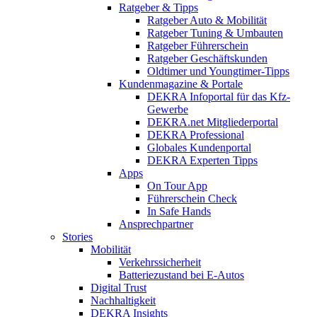
Ratgeber & Tipps
Ratgeber Auto & Mobilität
Ratgeber Tuning & Umbauten
Ratgeber Führerschein
Ratgeber Geschäftskunden
Oldtimer und Youngtimer-Tipps
Kundenmagazine & Portale
DEKRA Infoportal für das Kfz-
Gewerbe
DEKRA.net Mitgliederportal
DEKRA Professional
Globales Kundenportal
DEKRA Experten Tipps
Apps
On Tour App
Führerschein Check
In Safe Hands
Ansprechpartner
Stories
Mobilität
Verkehrssicherheit
Batteriezustand bei E-Autos
Digital Trust
Nachhaltigkeit
DEKRA Insights