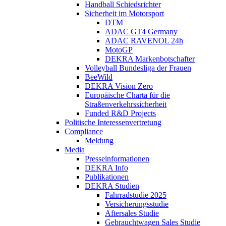
Handball Schiedsrichter
Sicherheit im Motorsport
DTM
ADAC GT4 Germany
ADAC RAVENOL 24h
MotoGP
DEKRA Markenbotschafter
Volleyball Bundesliga der Frauen
BeeWild
DEKRA Vision Zero
Europäische Charta für die
Straßenverkehrssicherheit
Funded R&D Projects
Politische Interessenvertretung
Compliance
Meldung
Media
Presseinformationen
DEKRA Info
Publikationen
DEKRA Studien
Fahrradstudie 2025
Versicherungsstudie
Aftersales Studie
Gebrauchtwagen Sales Studie