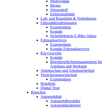
Photovoltaik
Biogas
Wasserstoff
Elektromobilität
Luft- und Raumfahrt & Verteidigung
Fahrraddienstleistungen
Expertentipps
Kontakt
Sicherheitstests E-Bike-Akkus
Fuhrparkservices
Expertentipps
Kontakt Fuhrparkservices
Kfz-Gewerbe
Kontakt
Betreiberpflichtenmanagement für
Autohaus und Werkstatt
Arbeitsschutz und Arbeitssicherheit
Versicherungswirtschaft
Expertentipps
Hotellerie
Digital Trust
Branchen
Automobilität
Automobilhersteller
Automobilzulieferer