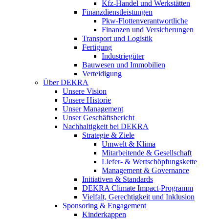
Kfz-Handel und Werkstätten
Finanzdienstleistungen
Pkw‑Flottenverantwortliche
Finanzen und Versicherungen
Transport und Logistik
Fertigung
Industriegüter
Bauwesen und Immobilien
Verteidigung
Über DEKRA
Unsere Vision
Unsere Historie
Unser Management
Unser Geschäftsbericht
Nachhaltigkeit bei DEKRA
Strategie & Ziele
Umwelt & Klima
Mitarbeitende & Gesellschaft
Liefer- & Wertschöpfungskette
Management & Governance
Initiativen & Standards
DEKRA Climate Impact-Programm
Vielfalt, Gerechtigkeit und Inklusion​
Sponsoring & Engagement
Kinderkappen