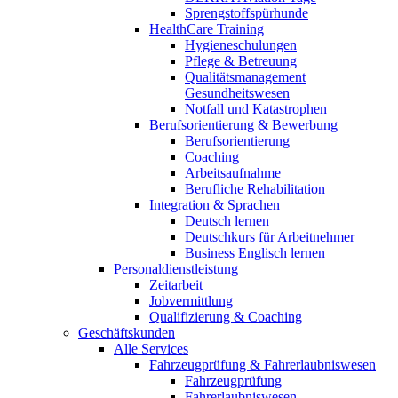
Sprengstoffspürhunde
HealthCare Training
Hygieneschulungen
Pflege & Betreuung
Qualitätsmanagement
Gesundheitswesen
Notfall und Katastrophen
Berufsorientierung & Bewerbung
Berufsorientierung
Coaching
Arbeitsaufnahme
Berufliche Rehabilitation
Integration & Sprachen
Deutsch lernen
Deutschkurs für Arbeitnehmer
Business Englisch lernen
Personaldienstleistung
Zeitarbeit
Jobvermittlung
Qualifizierung & Coaching
Geschäftskunden
Alle Services
Fahrzeugprüfung & Fahrerlaubniswesen
Fahrzeugprüfung
Fahrerlaubniswesen