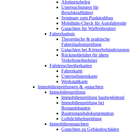
Abstinenzbeleg
Untersuchungen für
Berufskraftfahrer
Seminare zum Punkteabbau
Mobilitäts-Check für Autofahrende
Gutachten für Waffenbesitzer
Fahrerlaubnis
Theoretische & praktische
Fahrerlaubnisprüfung
Gutachten bei Körperbehinderungen
Rückmeldefahrt für ältere
Verkehrsteilnehmer
Fahrtenschreiberkarten
Fahrerkarte
Unternehmenskarte
Werkstattkarte
Immobilienprüfungen & -gutachten
Immobilienprüfung
Immobilienprüfung baubegleitend
Immobilienprüfung bei
Bestandsbauten
Bautenstandsdokumentation
Luftdichtheitsprüfung
Immobiliengutachten
Gutachten zu Gebäudeschäden