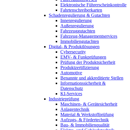
Elektronische Führerscheinkontrolle
Fahrtenschreiberkarten
Schadenregulierung & Gutachten
Innenregulierung
Außenregulierung
Fahrzeuggutachten
Fahrzeug-Managementservices
Immobiliengutachten
Digital- & Produktlösungen
Cybersecurity
EMV- & Funkprüfungen
Prüfung der Produktsicherheit
Produktzertifizierung
Automotive
Benannte und akkreditierte Stellen
Informationssicherheit &
Datenschutz
KI-Services
Industrieprüfung
Maschinen- & Gerätesicherheit
Anlagentechnik
Material & Werkstoffprüfung
Aufzugs- & Fördertechnik
Bau- & Immobilienqualität