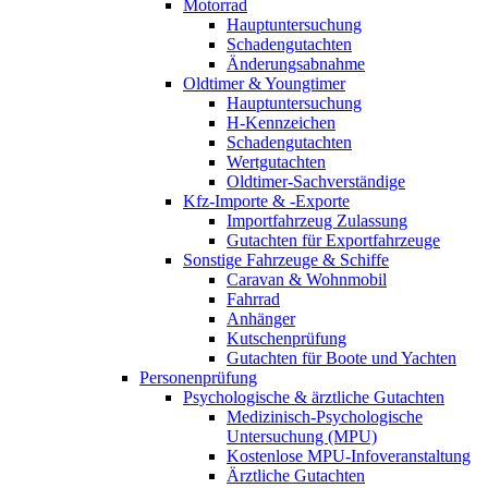
Motorrad
Hauptuntersuchung
Schadengutachten
Änderungsabnahme
Oldtimer & Youngtimer
Hauptuntersuchung
H-Kennzeichen
Schadengutachten
Wertgutachten
Oldtimer-Sachverständige
Kfz-Importe & -Exporte
Importfahrzeug Zulassung
Gutachten für Exportfahrzeuge
Sonstige Fahrzeuge & Schiffe
Caravan & Wohnmobil
Fahrrad
Anhänger
Kutschenprüfung
Gutachten für Boote und Yachten
Personenprüfung
Psychologische & ärztliche Gutachten
Medizinisch-Psychologische
Untersuchung (MPU)
Kostenlose MPU-Infoveranstaltung
Ärztliche Gutachten