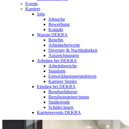
Events
Karriere
Jobs
Jobsuche
Bewerbung
Kontakt
Warum DEKRA
Benefits
Arbeitgeberwerte
Diversity & Nachhaltigkeit
Auszeichnungen
Arbeiten bei DEKRA
Arbeitsbereiche
Standorte
Entwicklungsperspektiven
Karriere Stories
Einstieg bei DEKRA
Berufserfahrene
Berufseinsteiger:innen
Studierende
Schüler:innen
Karriereevents DEKRA