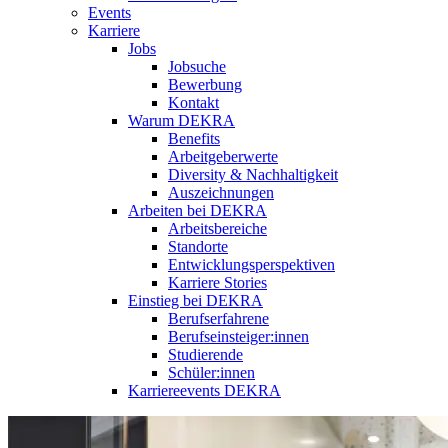
Events
Karriere
Jobs
Jobsuche
Bewerbung
Kontakt
Warum DEKRA
Benefits
Arbeitgeberwerte
Diversity & Nachhaltigkeit
Auszeichnungen
Arbeiten bei DEKRA
Arbeitsbereiche
Standorte
Entwicklungsperspektiven
Karriere Stories
Einstieg bei DEKRA
Berufserfahrene
Berufseinsteiger:innen
Studierende
Schüler:innen
Karriereevents DEKRA