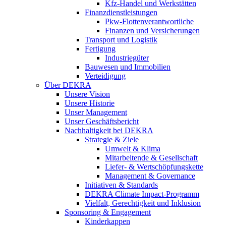
Kfz-Handel und Werkstätten
Finanzdienstleistungen
Pkw‑Flottenverantwortliche
Finanzen und Versicherungen
Transport und Logistik
Fertigung
Industriegüter
Bauwesen und Immobilien
Verteidigung
Über DEKRA
Unsere Vision
Unsere Historie
Unser Management
Unser Geschäftsbericht
Nachhaltigkeit bei DEKRA
Strategie & Ziele
Umwelt & Klima
Mitarbeitende & Gesellschaft
Liefer- & Wertschöpfungskette
Management & Governance
Initiativen & Standards
DEKRA Climate Impact-Programm
Vielfalt, Gerechtigkeit und Inklusion​
Sponsoring & Engagement
Kinderkappen