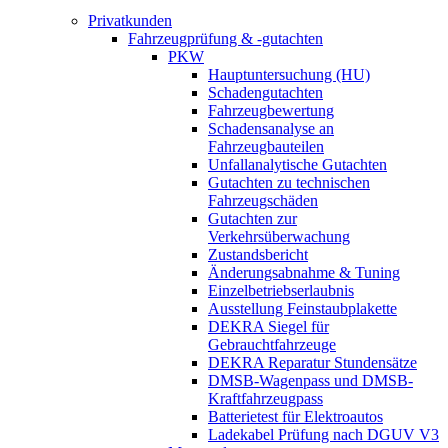
Privatkunden
Fahrzeugprüfung & -gutachten
PKW
Hauptuntersuchung (HU)
Schadengutachten
Fahrzeugbewertung
Schadensanalyse an
Fahrzeugbauteilen
Unfallanalytische Gutachten
Gutachten zu technischen
Fahrzeugschäden
Gutachten zur
Verkehrsüberwachung
Zustandsbericht
Änderungsabnahme & Tuning
Einzelbetriebserlaubnis
Ausstellung Feinstaubplakette
DEKRA Siegel für
Gebrauchtfahrzeuge
DEKRA Reparatur Stundensätze
DMSB-Wagenpass und DMSB-
Kraftfahrzeugpass
Batterietest für Elektroautos
Ladekabel Prüfung nach DGUV V3