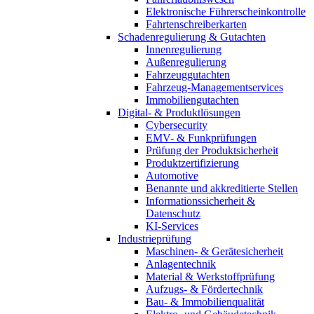
Elektronische Führerscheinkontrolle
Fahrtenschreiberkarten
Schadenregulierung & Gutachten
Innenregulierung
Außenregulierung
Fahrzeuggutachten
Fahrzeug-Managementservices
Immobiliengutachten
Digital- & Produktlösungen
Cybersecurity
EMV- & Funkprüfungen
Prüfung der Produktsicherheit
Produktzertifizierung
Automotive
Benannte und akkreditierte Stellen
Informationssicherheit &
Datenschutz
KI-Services
Industrieprüfung
Maschinen- & Gerätesicherheit
Anlagentechnik
Material & Werkstoffprüfung
Aufzugs- & Fördertechnik
Bau- & Immobilienqualität