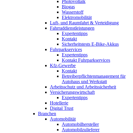
Photovoltaik
Biogas
Wasserstoff
Elektromobilität
Luft- und Raumfahrt & Verteidigung
Fahrraddienstleistungen
Expertentipps
Kontakt
Sicherheitstests E-Bike-Akkus
Fuhrparkservices
Expertentipps
Kontakt Fuhrparkservices
Kfz-Gewerbe
Kontakt
Betreiberpflichtenmanagement für
Autohaus und Werkstatt
Arbeitsschutz und Arbeitssicherheit
Versicherungswirtschaft
Expertentipps
Hotellerie
Digital Trust
Branchen
Automobilität
Automobilhersteller
Automobilzulieferer