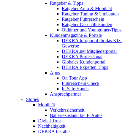
Ratgeber & Tipps
Ratgeber Auto & Mobilität
Ratgeber Tuning & Umbauten
Ratgeber Führerschein
Ratgeber Geschäftskunden
Oldtimer und Youngtimer-Tipps
Kundenmagazine & Portale
DEKRA Infoportal für das Kfz-
Gewerbe
DEKRA.net Mitgliederportal
DEKRA Professional
Globales Kundenportal
DEKRA Experten Tipps
Apps
On Tour App
Führerschein Check
In Safe Hands
Ansprechpartner
Stories
Mobilität
Verkehrssicherheit
Batteriezustand bei E-Autos
Digital Trust
Nachhaltigkeit
DEKRA Insights