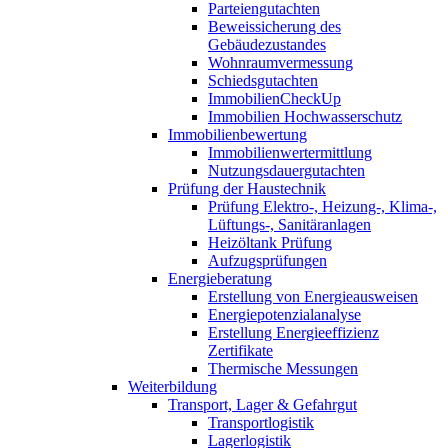
Parteiengutachten
Beweissicherung des
Gebäudezustandes
Wohnraumvermessung
Schiedsgutachten
ImmobilienCheckUp
Immobilien Hochwasserschutz
Immobilienbewertung
Immobilienwertermittlung
Nutzungsdauergutachten
Prüfung der Haustechnik
Prüfung Elektro-, Heizung-, Klima-,
Lüftungs-, Sanitäranlagen
Heizöltank Prüfung
Aufzugsprüfungen
Energieberatung
Erstellung von Energieausweisen
Energiepotenzialanalyse
Erstellung Energieeffizienz
Zertifikate
Thermische Messungen
Weiterbildung
Transport, Lager & Gefahrgut
Transportlogistik
Lagerlogistik