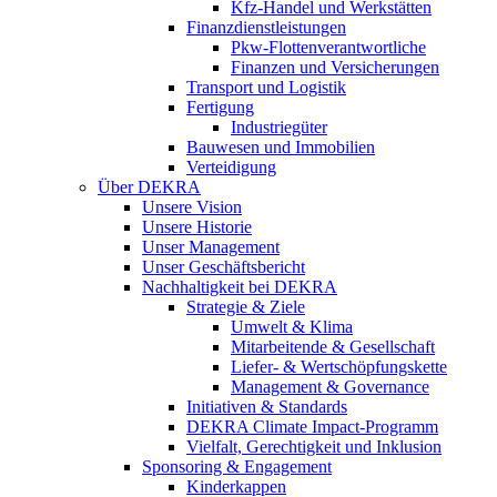
Kfz-Handel und Werkstätten
Finanzdienstleistungen
Pkw‑Flottenverantwortliche
Finanzen und Versicherungen
Transport und Logistik
Fertigung
Industriegüter
Bauwesen und Immobilien
Verteidigung
Über DEKRA
Unsere Vision
Unsere Historie
Unser Management
Unser Geschäftsbericht
Nachhaltigkeit bei DEKRA
Strategie & Ziele
Umwelt & Klima
Mitarbeitende & Gesellschaft
Liefer- & Wertschöpfungskette
Management & Governance
Initiativen & Standards
DEKRA Climate Impact-Programm
Vielfalt, Gerechtigkeit und Inklusion​
Sponsoring & Engagement
Kinderkappen