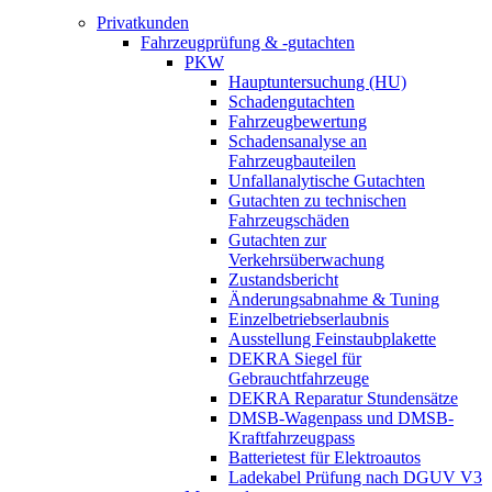
Privatkunden
Fahrzeugprüfung & -gutachten
PKW
Hauptuntersuchung (HU)
Schadengutachten
Fahrzeugbewertung
Schadensanalyse an
Fahrzeugbauteilen
Unfallanalytische Gutachten
Gutachten zu technischen
Fahrzeugschäden
Gutachten zur
Verkehrsüberwachung
Zustandsbericht
Änderungsabnahme & Tuning
Einzelbetriebserlaubnis
Ausstellung Feinstaubplakette
DEKRA Siegel für
Gebrauchtfahrzeuge
DEKRA Reparatur Stundensätze
DMSB-Wagenpass und DMSB-
Kraftfahrzeugpass
Batterietest für Elektroautos
Ladekabel Prüfung nach DGUV V3