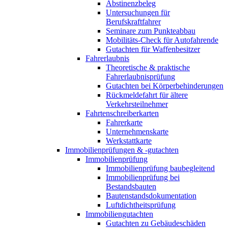
Abstinenzbeleg
Untersuchungen für
Berufskraftfahrer
Seminare zum Punkteabbau
Mobilitäts-Check für Autofahrende
Gutachten für Waffenbesitzer
Fahrerlaubnis
Theoretische & praktische
Fahrerlaubnisprüfung
Gutachten bei Körperbehinderungen
Rückmeldefahrt für ältere
Verkehrsteilnehmer
Fahrtenschreiberkarten
Fahrerkarte
Unternehmenskarte
Werkstattkarte
Immobilienprüfungen & -gutachten
Immobilienprüfung
Immobilienprüfung baubegleitend
Immobilienprüfung bei
Bestandsbauten
Bautenstandsdokumentation
Luftdichtheitsprüfung
Immobiliengutachten
Gutachten zu Gebäudeschäden