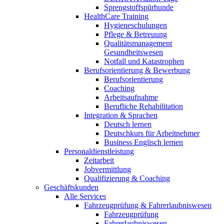
Sprengstoffspürhunde
HealthCare Training
Hygieneschulungen
Pflege & Betreuung
Qualitätsmanagement
Gesundheitswesen
Notfall und Katastrophen
Berufsorientierung & Bewerbung
Berufsorientierung
Coaching
Arbeitsaufnahme
Berufliche Rehabilitation
Integration & Sprachen
Deutsch lernen
Deutschkurs für Arbeitnehmer
Business Englisch lernen
Personaldienstleistung
Zeitarbeit
Jobvermittlung
Qualifizierung & Coaching
Geschäftskunden
Alle Services
Fahrzeugprüfung & Fahrerlaubniswesen
Fahrzeugprüfung
Fahrerlaubniswesen