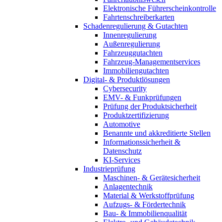
Elektronische Führerscheinkontrolle
Fahrtenschreiberkarten
Schadenregulierung & Gutachten
Innenregulierung
Außenregulierung
Fahrzeuggutachten
Fahrzeug-Managementservices
Immobiliengutachten
Digital- & Produktlösungen
Cybersecurity
EMV- & Funkprüfungen
Prüfung der Produktsicherheit
Produktzertifizierung
Automotive
Benannte und akkreditierte Stellen
Informationssicherheit &
Datenschutz
KI-Services
Industrieprüfung
Maschinen- & Gerätesicherheit
Anlagentechnik
Material & Werkstoffprüfung
Aufzugs- & Fördertechnik
Bau- & Immobilienqualität