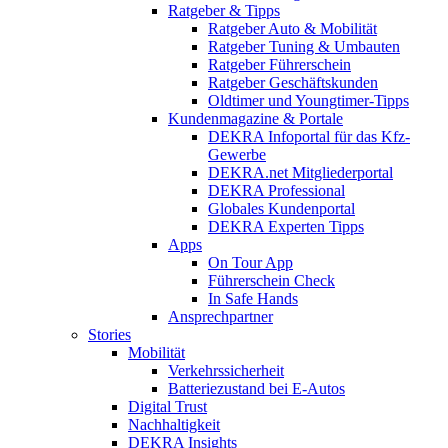
Ratgeber & Tipps
Ratgeber Auto & Mobilität
Ratgeber Tuning & Umbauten
Ratgeber Führerschein
Ratgeber Geschäftskunden
Oldtimer und Youngtimer-Tipps
Kundenmagazine & Portale
DEKRA Infoportal für das Kfz-
Gewerbe
DEKRA.net Mitgliederportal
DEKRA Professional
Globales Kundenportal
DEKRA Experten Tipps
Apps
On Tour App
Führerschein Check
In Safe Hands
Ansprechpartner
Stories
Mobilität
Verkehrssicherheit
Batteriezustand bei E-Autos
Digital Trust
Nachhaltigkeit
DEKRA Insights