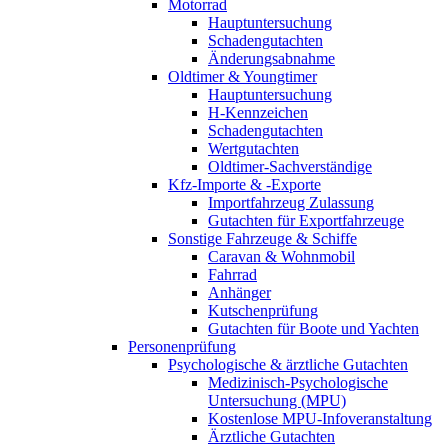
Motorrad
Hauptuntersuchung
Schadengutachten
Änderungsabnahme
Oldtimer & Youngtimer
Hauptuntersuchung
H-Kennzeichen
Schadengutachten
Wertgutachten
Oldtimer-Sachverständige
Kfz-Importe & -Exporte
Importfahrzeug Zulassung
Gutachten für Exportfahrzeuge
Sonstige Fahrzeuge & Schiffe
Caravan & Wohnmobil
Fahrrad
Anhänger
Kutschenprüfung
Gutachten für Boote und Yachten
Personenprüfung
Psychologische & ärztliche Gutachten
Medizinisch-Psychologische
Untersuchung (MPU)
Kostenlose MPU-Infoveranstaltung
Ärztliche Gutachten