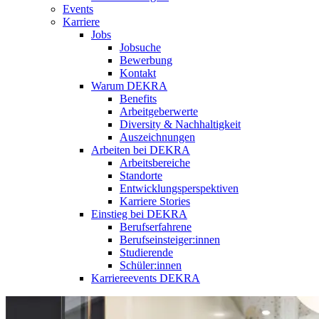
Events
Karriere
Jobs
Jobsuche
Bewerbung
Kontakt
Warum DEKRA
Benefits
Arbeitgeberwerte
Diversity & Nachhaltigkeit
Auszeichnungen
Arbeiten bei DEKRA
Arbeitsbereiche
Standorte
Entwicklungsperspektiven
Karriere Stories
Einstieg bei DEKRA
Berufserfahrene
Berufseinsteiger:innen
Studierende
Schüler:innen
Karriereevents DEKRA