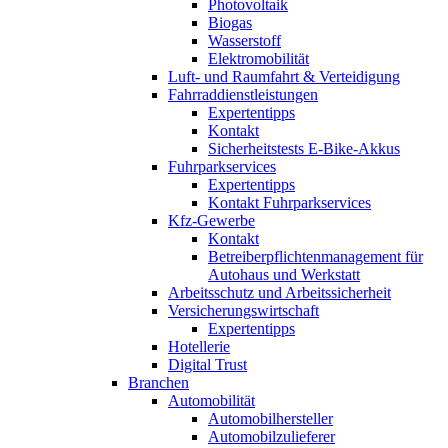
Photovoltaik
Biogas
Wasserstoff
Elektromobilität
Luft- und Raumfahrt & Verteidigung
Fahrraddienstleistungen
Expertentipps
Kontakt
Sicherheitstests E-Bike-Akkus
Fuhrparkservices
Expertentipps
Kontakt Fuhrparkservices
Kfz-Gewerbe
Kontakt
Betreiberpflichtenmanagement für
Autohaus und Werkstatt
Arbeitsschutz und Arbeitssicherheit
Versicherungswirtschaft
Expertentipps
Hotellerie
Digital Trust
Branchen
Automobilität
Automobilhersteller
Automobilzulieferer