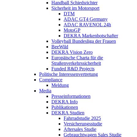
Handball Schiedsrichter
Sicherheit im Motorsport
DTM
ADAC GT4 Germany
ADAC RAVENOL 24h
MotoGP
DEKRA Markenbotschafter
Volleyball Bundesliga der Frauen
BeeWild
DEKRA Vision Zero
Europäische Charta für die
Straßenverkehrssicherheit
Funded R&D Projects
Politische Interessenvertretung
Compliance
Meldung
Media
Presseinformationen
DEKRA Info
Publikationen
DEKRA Studien
Fahrradstudie 2025
Versicherungsstudie
Aftersales Studie
Gebrauchtwagen Sales Studie