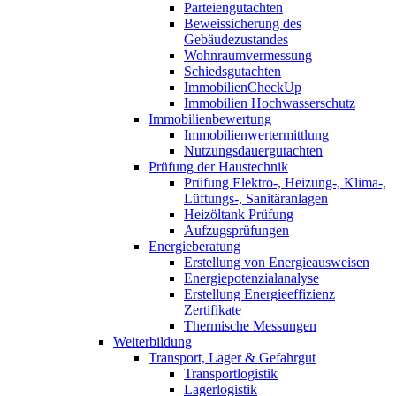
Parteiengutachten
Beweissicherung des
Gebäudezustandes
Wohnraumvermessung
Schiedsgutachten
ImmobilienCheckUp
Immobilien Hochwasserschutz
Immobilienbewertung
Immobilienwertermittlung
Nutzungsdauergutachten
Prüfung der Haustechnik
Prüfung Elektro-, Heizung-, Klima-,
Lüftungs-, Sanitäranlagen
Heizöltank Prüfung
Aufzugsprüfungen
Energieberatung
Erstellung von Energieausweisen
Energiepotenzialanalyse
Erstellung Energieeffizienz
Zertifikate
Thermische Messungen
Weiterbildung
Transport, Lager & Gefahrgut
Transportlogistik
Lagerlogistik