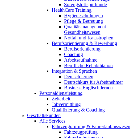
Sprengstoffspürhunde
HealthCare Training
Hygieneschulungen
Pflege & Betreuung
Qualitätsmanagement
Gesundheitswesen
Notfall und Katastrophen
Berufsorientierung & Bewerbung
Berufsorientierung
Coaching
Arbeitsaufnahme
Berufliche Rehabilitation
Integration & Sprachen
Deutsch lernen
Deutschkurs für Arbeitnehmer
Business Englisch lernen
Personaldienstleistung
Zeitarbeit
Jobvermittlung
Qualifizierung & Coaching
Geschäftskunden
Alle Services
Fahrzeugprüfung & Fahrerlaubniswesen
Fahrzeugprüfung
Fahrerlaubniswesen