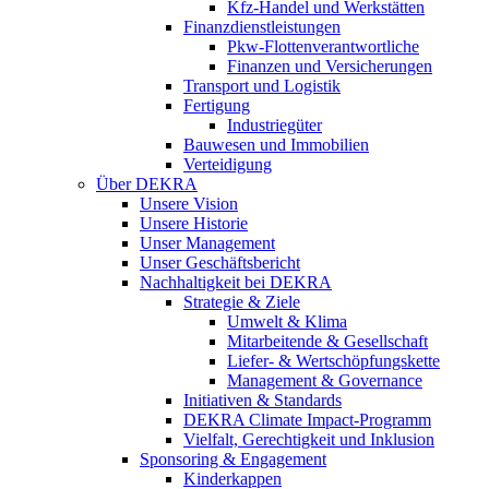
Kfz-Handel und Werkstätten
Finanzdienstleistungen
Pkw‑Flottenverantwortliche
Finanzen und Versicherungen
Transport und Logistik
Fertigung
Industriegüter
Bauwesen und Immobilien
Verteidigung
Über DEKRA
Unsere Vision
Unsere Historie
Unser Management
Unser Geschäftsbericht
Nachhaltigkeit bei DEKRA
Strategie & Ziele
Umwelt & Klima
Mitarbeitende & Gesellschaft
Liefer- & Wertschöpfungskette
Management & Governance
Initiativen & Standards
DEKRA Climate Impact-Programm
Vielfalt, Gerechtigkeit und Inklusion​
Sponsoring & Engagement
Kinderkappen