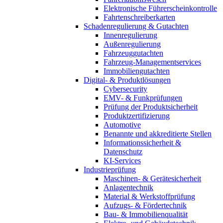
Elektronische Führerscheinkontrolle
Fahrtenschreiberkarten
Schadenregulierung & Gutachten
Innenregulierung
Außenregulierung
Fahrzeuggutachten
Fahrzeug-Managementservices
Immobiliengutachten
Digital- & Produktlösungen
Cybersecurity
EMV- & Funkprüfungen
Prüfung der Produktsicherheit
Produktzertifizierung
Automotive
Benannte und akkreditierte Stellen
Informationssicherheit &
Datenschutz
KI-Services
Industrieprüfung
Maschinen- & Gerätesicherheit
Anlagentechnik
Material & Werkstoffprüfung
Aufzugs- & Fördertechnik
Bau- & Immobilienqualität