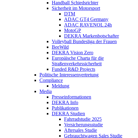
Handball Schiedsrichter
Sicherheit im Motorsport
DTM
ADAC GT4 Germany
ADAC RAVENOL 24h
MotoGP
DEKRA Markenbotschafter
Volleyball Bundesliga der Frauen
BeeWild
DEKRA Vision Zero
Europäische Charta für die
Straßenverkehrssicherheit
Funded R&D Projects
Politische Interessenvertretung
Compliance
Meldung
Media
Presseinformationen
DEKRA Info
Publikationen
DEKRA Studien
Fahrradstudie 2025
Versicherungsstudie
Aftersales Studie
Gebrauchtwagen Sales Studie