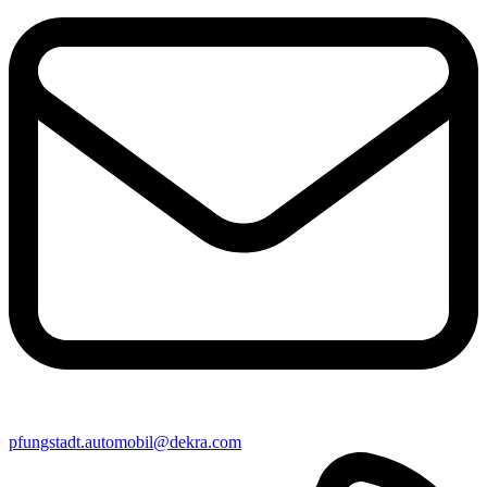
pfungstadt​.automobil@​dekra.com