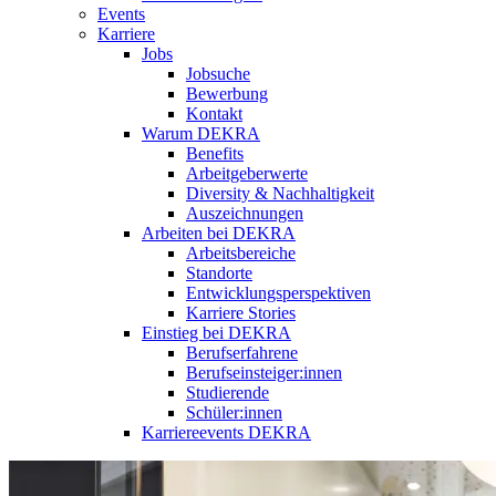
Events
Karriere
Jobs
Jobsuche
Bewerbung
Kontakt
Warum DEKRA
Benefits
Arbeitgeberwerte
Diversity & Nachhaltigkeit
Auszeichnungen
Arbeiten bei DEKRA
Arbeitsbereiche
Standorte
Entwicklungsperspektiven
Karriere Stories
Einstieg bei DEKRA
Berufserfahrene
Berufseinsteiger:innen
Studierende
Schüler:innen
Karriereevents DEKRA