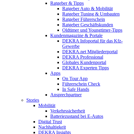
Ratgeber & Tipps
Ratgeber Auto & Mobilität
Ratgeber Tuning & Umbauten
Ratgeber Führerschein
Ratgeber Geschäftskunden
Oldtimer und Youngtimer-Tipps
Kundenmagazine & Portale
DEKRA Infoportal für das Kfz-
Gewerbe
DEKRA.net Mitgliederportal
DEKRA Professional
Globales Kundenportal
DEKRA Experten Tipps
Apps
On Tour App
Führerschein Check
In Safe Hands
Ansprechpartner
Stories
Mobilität
Verkehrssicherheit
Batteriezustand bei E-Autos
Digital Trust
Nachhaltigkeit
DEKRA Insights