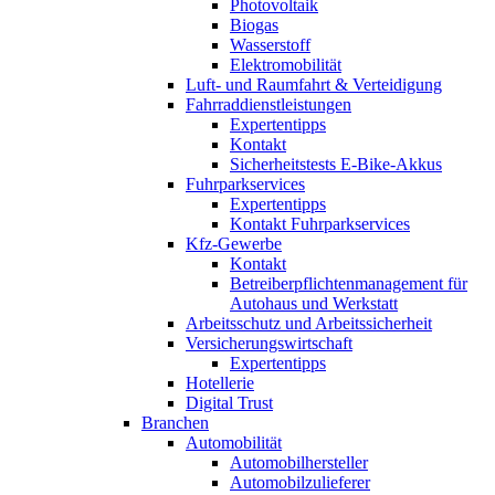
Photovoltaik
Biogas
Wasserstoff
Elektromobilität
Luft- und Raumfahrt & Verteidigung
Fahrraddienstleistungen
Expertentipps
Kontakt
Sicherheitstests E-Bike-Akkus
Fuhrparkservices
Expertentipps
Kontakt Fuhrparkservices
Kfz-Gewerbe
Kontakt
Betreiberpflichtenmanagement für
Autohaus und Werkstatt
Arbeitsschutz und Arbeitssicherheit
Versicherungswirtschaft
Expertentipps
Hotellerie
Digital Trust
Branchen
Automobilität
Automobilhersteller
Automobilzulieferer