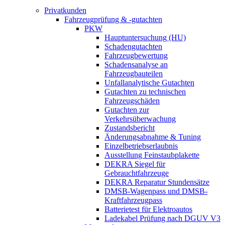
Privatkunden
Fahrzeugprüfung & -gutachten
PKW
Hauptuntersuchung (HU)
Schadengutachten
Fahrzeugbewertung
Schadensanalyse an
Fahrzeugbauteilen
Unfallanalytische Gutachten
Gutachten zu technischen
Fahrzeugschäden
Gutachten zur
Verkehrsüberwachung
Zustandsbericht
Änderungsabnahme & Tuning
Einzelbetriebserlaubnis
Ausstellung Feinstaubplakette
DEKRA Siegel für
Gebrauchtfahrzeuge
DEKRA Reparatur Stundensätze
DMSB-Wagenpass und DMSB-
Kraftfahrzeugpass
Batterietest für Elektroautos
Ladekabel Prüfung nach DGUV V3