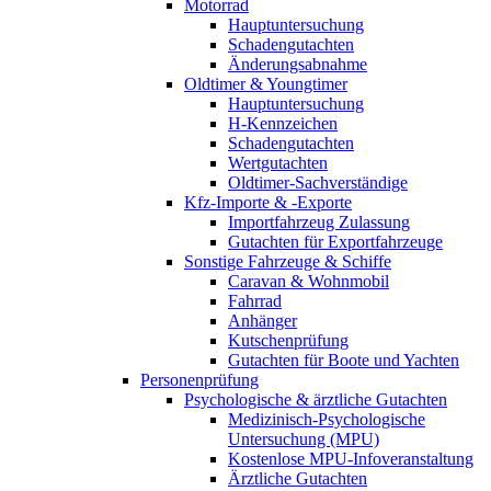
Motorrad
Hauptuntersuchung
Schadengutachten
Änderungsabnahme
Oldtimer & Youngtimer
Hauptuntersuchung
H-Kennzeichen
Schadengutachten
Wertgutachten
Oldtimer-Sachverständige
Kfz-Importe & -Exporte
Importfahrzeug Zulassung
Gutachten für Exportfahrzeuge
Sonstige Fahrzeuge & Schiffe
Caravan & Wohnmobil
Fahrrad
Anhänger
Kutschenprüfung
Gutachten für Boote und Yachten
Personenprüfung
Psychologische & ärztliche Gutachten
Medizinisch-Psychologische
Untersuchung (MPU)
Kostenlose MPU-Infoveranstaltung
Ärztliche Gutachten