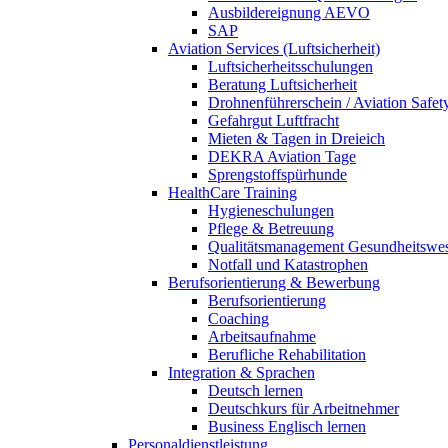
Ausbildereignung AEVO
SAP
Aviation Services (Luftsicherheit)
Luftsicherheitsschulungen
Beratung Luftsicherheit
Drohnenführerschein / Aviation Safet
Gefahrgut Luftfracht
Mieten & Tagen in Dreieich
DEKRA Aviation Tage
Sprengstoffspürhunde
HealthCare Training
Hygieneschulungen
Pflege & Betreuung
Qualitätsmanagement Gesundheitswe
Notfall und Katastrophen
Berufsorientierung & Bewerbung
Berufsorientierung
Coaching
Arbeitsaufnahme
Berufliche Rehabilitation
Integration & Sprachen
Deutsch lernen
Deutschkurs für Arbeitnehmer
Business Englisch lernen
Personaldienstleistung