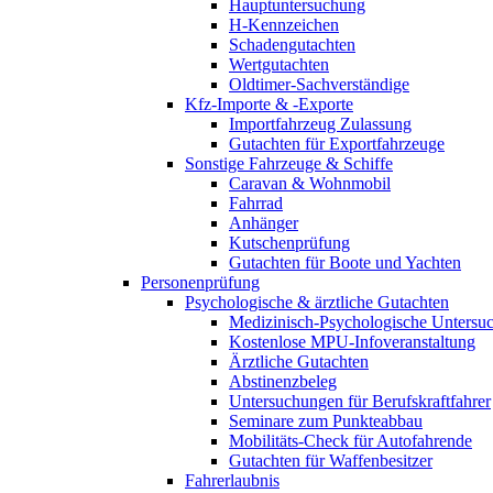
Hauptuntersuchung
H-Kennzeichen
Schadengutachten
Wertgutachten
Oldtimer-Sachverständige
Kfz-Importe & -Exporte
Importfahrzeug Zulassung
Gutachten für Exportfahrzeuge
Sonstige Fahrzeuge & Schiffe
Caravan & Wohnmobil
Fahrrad
Anhänger
Kutschenprüfung
Gutachten für Boote und Yachten
Personenprüfung
Psychologische & ärztliche Gutachten
Medizinisch-Psychologische Unters
Kostenlose MPU-Infoveranstaltung
Ärztliche Gutachten
Abstinenzbeleg
Untersuchungen für Berufskraftfahrer
Seminare zum Punkteabbau
Mobilitäts-Check für Autofahrende
Gutachten für Waffenbesitzer
Fahrerlaubnis