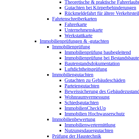
Theoretische & praktische Fahrerlaub
Gutachten bei Körperbehinderungen
Rückmeldefahrt für ältere Verkehrste
Fahrtenschreiberkarten
Fahrerkarte
Unternehmenskarte
Werkstattkarte
Immobilienprüfungen & -gutachten
Immobilienprüfung
Immobilienprüfung baubegleitend
Immobilienprüfung bei Bestandsbaut
Bautenstandsdokumentation
Luftdichtheitsprüfung
Immobiliengutachten
Gutachten zu Gebäudeschäden
Parteiengutachten
Beweissicherung des Gebäudezustan
Wohnraumvermessung
Schiedsgutachten
ImmobilienCheckUp
Immobilien Hochwasserschutz
Immobilienbewertung
Immobilienwertermittlung
Nutzungsdauergutachten
Prüfung der Haustechnik