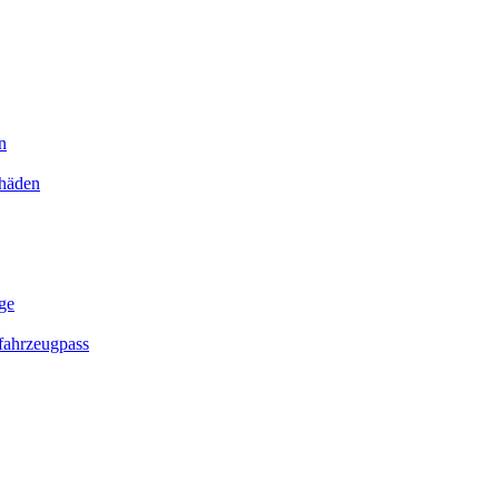
n
chäden
ge
ahrzeugpass