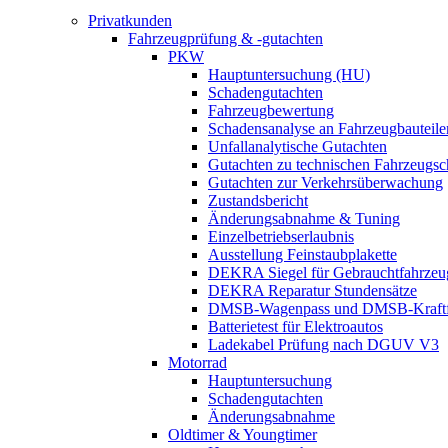
Privatkunden
Fahrzeugprüfung & -gutachten
PKW
Hauptuntersuchung (HU)
Schadengutachten
Fahrzeugbewertung
Schadensanalyse an Fahrzeugbauteile
Unfallanalytische Gutachten
Gutachten zu technischen Fahrzeugs
Gutachten zur Verkehrsüberwachung
Zustandsbericht
Änderungsabnahme & Tuning
Einzelbetriebserlaubnis
Ausstellung Feinstaubplakette
DEKRA Siegel für Gebrauchtfahrzeu
DEKRA Reparatur Stundensätze
DMSB-Wagenpass und DMSB-Kraftf
Batterietest für Elektroautos
Ladekabel Prüfung nach DGUV V3
Motorrad
Hauptuntersuchung
Schadengutachten
Änderungsabnahme
Oldtimer & Youngtimer