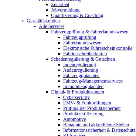
Zeitarbeit
Jobvermittlung
Qualifizierung & Coaching
Geschäftskunden
Alle Services
Fahrzeugprüfung & Fahrerlaubniswesen
Fahrzeugprüfung
Fahrerlaubniswesen
Elektronische Führerscheinkontrolle
Fahrtenschreiberkarten
Schadenregulierung & Gutachten
Innenregulierung
Außenregulierung
Fahrzeuggutachten
Fahrzeug-Managementservices
Immobiliengutachten
Digital- & Produktlösungen
Cybersecurity
EMV- & Funkprüfungen
Prüfung der Produktsicherheit
Produktzertifizierung
Automotive
Benannte und akkreditierte Stellen
Informationssicherheit & Datenschutz
KI-Services