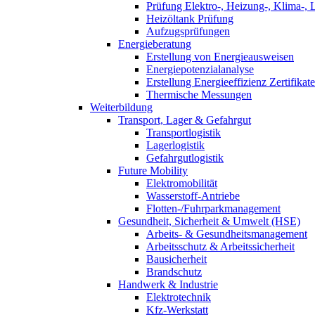
Prüfung Elektro-, Heizung-, Klima-, 
Heizöltank Prüfung
Aufzugsprüfungen
Energieberatung
Erstellung von Energieausweisen
Energiepotenzialanalyse
Erstellung Energieeffizienz Zertifikate
Thermische Messungen
Weiterbildung
Transport, Lager & Gefahrgut
Transportlogistik
Lagerlogistik
Gefahrgutlogistik
Future Mobility
Elektromobilität
Wasserstoff-Antriebe
Flotten-/Fuhrparkmanagement
Gesundheit, Sicherheit & Umwelt (HSE)
Arbeits- & Gesundheitsmanagement
Arbeitsschutz & Arbeitssicherheit
Bausicherheit
Brandschutz
Handwerk & Industrie
Elektrotechnik
Kfz-Werkstatt