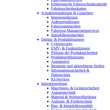
Elektronische Führerscheinkontrolle
Fahrtenschreiberkarten
Schadenregulierung & Gutachten
Innenregulierung
Außenregulierung
Fahrzeuggutachten
Fahrzeug-Managementservices
Immobiliengutachten
Digital- & Produktlösungen
Cybersecurity
EMV- & Funkprüfungen
Prüfung der Produktsicherheit
Produktzertifizierung
Automotive
Benannte und akkreditierte Stellen
Informationssicherheit &
Datenschutz
KI-Services
Industrieprüfung
Maschinen- & Gerätesicherheit
Anlagentechnik
Material & Werkstoffprüfung
Aufzugs- & Fördertechnik
Bau- & Immobilienqualität