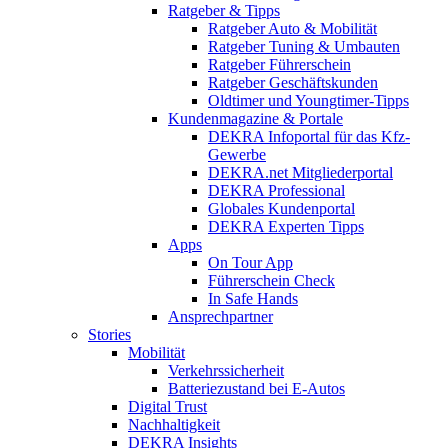
Ratgeber & Tipps
Ratgeber Auto & Mobilität
Ratgeber Tuning & Umbauten
Ratgeber Führerschein
Ratgeber Geschäftskunden
Oldtimer und Youngtimer-Tipps
Kundenmagazine & Portale
DEKRA Infoportal für das Kfz-
Gewerbe
DEKRA.net Mitgliederportal
DEKRA Professional
Globales Kundenportal
DEKRA Experten Tipps
Apps
On Tour App
Führerschein Check
In Safe Hands
Ansprechpartner
Stories
Mobilität
Verkehrssicherheit
Batteriezustand bei E-Autos
Digital Trust
Nachhaltigkeit
DEKRA Insights