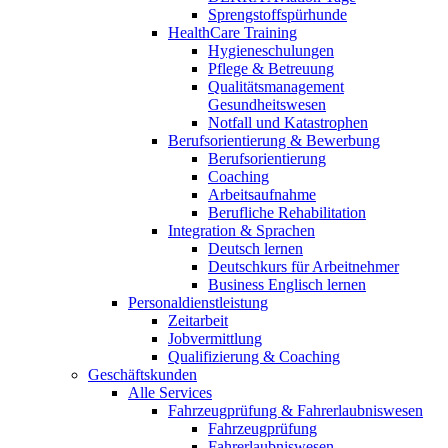
Sprengstoffspürhunde
HealthCare Training
Hygieneschulungen
Pflege & Betreuung
Qualitätsmanagement
Gesundheitswesen
Notfall und Katastrophen
Berufsorientierung & Bewerbung
Berufsorientierung
Coaching
Arbeitsaufnahme
Berufliche Rehabilitation
Integration & Sprachen
Deutsch lernen
Deutschkurs für Arbeitnehmer
Business Englisch lernen
Personaldienstleistung
Zeitarbeit
Jobvermittlung
Qualifizierung & Coaching
Geschäftskunden
Alle Services
Fahrzeugprüfung & Fahrerlaubniswesen
Fahrzeugprüfung
Fahrerlaubniswesen