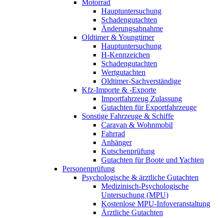
Motorrad
Hauptuntersuchung
Schadengutachten
Änderungsabnahme
Oldtimer & Youngtimer
Hauptuntersuchung
H-Kennzeichen
Schadengutachten
Wertgutachten
Oldtimer-Sachverständige
Kfz-Importe & -Exporte
Importfahrzeug Zulassung
Gutachten für Exportfahrzeuge
Sonstige Fahrzeuge & Schiffe
Caravan & Wohnmobil
Fahrrad
Anhänger
Kutschenprüfung
Gutachten für Boote und Yachten
Personenprüfung
Psychologische & ärztliche Gutachten
Medizinisch-Psychologische
Untersuchung (MPU)
Kostenlose MPU-Infoveranstaltung
Ärztliche Gutachten