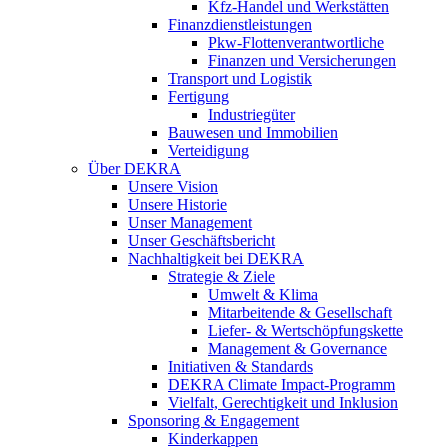
Kfz-Handel und Werkstätten
Finanzdienstleistungen
Pkw‑Flottenverantwortliche
Finanzen und Versicherungen
Transport und Logistik
Fertigung
Industriegüter
Bauwesen und Immobilien
Verteidigung
Über DEKRA
Unsere Vision
Unsere Historie
Unser Management
Unser Geschäftsbericht
Nachhaltigkeit bei DEKRA
Strategie & Ziele
Umwelt & Klima
Mitarbeitende & Gesellschaft
Liefer- & Wertschöpfungskette
Management & Governance
Initiativen & Standards
DEKRA Climate Impact-Programm
Vielfalt, Gerechtigkeit und Inklusion​
Sponsoring & Engagement
Kinderkappen