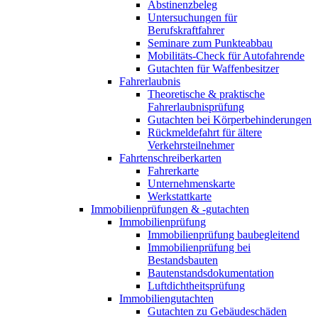
Abstinenzbeleg
Untersuchungen für
Berufskraftfahrer
Seminare zum Punkteabbau
Mobilitäts-Check für Autofahrende
Gutachten für Waffenbesitzer
Fahrerlaubnis
Theoretische & praktische
Fahrerlaubnisprüfung
Gutachten bei Körperbehinderungen
Rückmeldefahrt für ältere
Verkehrsteilnehmer
Fahrtenschreiberkarten
Fahrerkarte
Unternehmenskarte
Werkstattkarte
Immobilienprüfungen & -gutachten
Immobilienprüfung
Immobilienprüfung baubegleitend
Immobilienprüfung bei
Bestandsbauten
Bautenstandsdokumentation
Luftdichtheitsprüfung
Immobiliengutachten
Gutachten zu Gebäudeschäden