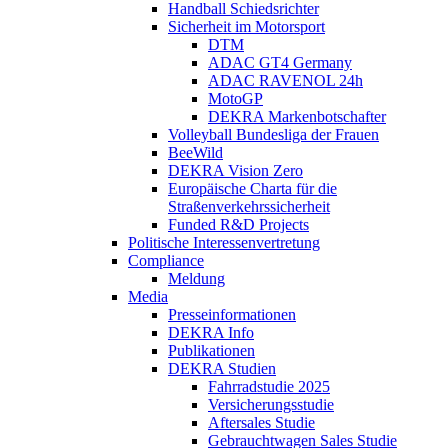
Handball Schiedsrichter
Sicherheit im Motorsport
DTM
ADAC GT4 Germany
ADAC RAVENOL 24h
MotoGP
DEKRA Markenbotschafter
Volleyball Bundesliga der Frauen
BeeWild
DEKRA Vision Zero
Europäische Charta für die
Straßenverkehrssicherheit
Funded R&D Projects
Politische Interessenvertretung
Compliance
Meldung
Media
Presseinformationen
DEKRA Info
Publikationen
DEKRA Studien
Fahrradstudie 2025
Versicherungsstudie
Aftersales Studie
Gebrauchtwagen Sales Studie