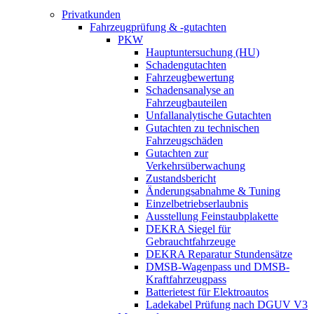
Privatkunden
Fahrzeugprüfung & -gutachten
PKW
Hauptuntersuchung (HU)
Schadengutachten
Fahrzeugbewertung
Schadensanalyse an
Fahrzeugbauteilen
Unfallanalytische Gutachten
Gutachten zu technischen
Fahrzeugschäden
Gutachten zur
Verkehrsüberwachung
Zustandsbericht
Änderungsabnahme & Tuning
Einzelbetriebserlaubnis
Ausstellung Feinstaubplakette
DEKRA Siegel für
Gebrauchtfahrzeuge
DEKRA Reparatur Stundensätze
DMSB-Wagenpass und DMSB-
Kraftfahrzeugpass
Batterietest für Elektroautos
Ladekabel Prüfung nach DGUV V3