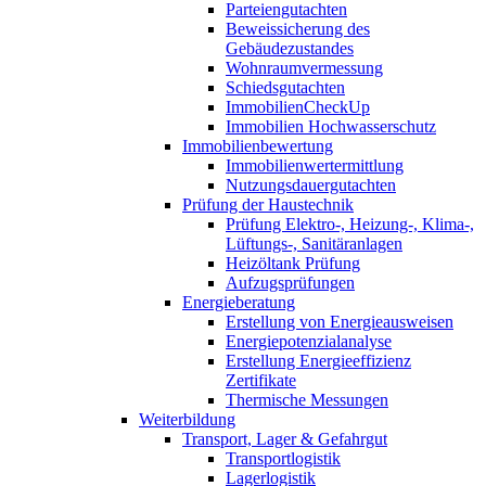
Parteiengutachten
Beweissicherung des
Gebäudezustandes
Wohnraumvermessung
Schiedsgutachten
ImmobilienCheckUp
Immobilien Hochwasserschutz
Immobilienbewertung
Immobilienwertermittlung
Nutzungsdauergutachten
Prüfung der Haustechnik
Prüfung Elektro-, Heizung-, Klima-,
Lüftungs-, Sanitäranlagen
Heizöltank Prüfung
Aufzugsprüfungen
Energieberatung
Erstellung von Energieausweisen
Energiepotenzialanalyse
Erstellung Energieeffizienz
Zertifikate
Thermische Messungen
Weiterbildung
Transport, Lager & Gefahrgut
Transportlogistik
Lagerlogistik