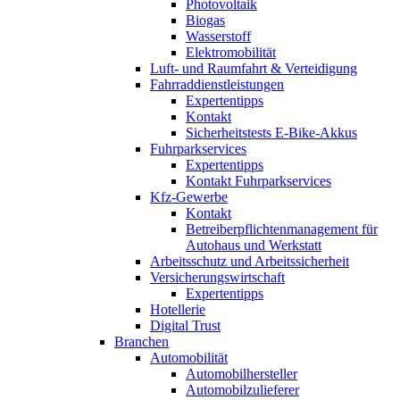
Photovoltaik
Biogas
Wasserstoff
Elektromobilität
Luft- und Raumfahrt & Verteidigung
Fahrraddienstleistungen
Expertentipps
Kontakt
Sicherheitstests E-Bike-Akkus
Fuhrparkservices
Expertentipps
Kontakt Fuhrparkservices
Kfz-Gewerbe
Kontakt
Betreiberpflichtenmanagement für
Autohaus und Werkstatt
Arbeitsschutz und Arbeitssicherheit
Versicherungswirtschaft
Expertentipps
Hotellerie
Digital Trust
Branchen
Automobilität
Automobilhersteller
Automobilzulieferer