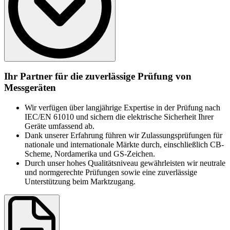
Die EN 61010 ist ein international anerkannter Standard, der die
Grundlage für die Prüfung elektrischer Geräte bildet. Sie stellt
Ihr Partner für die zuverlässige Prüfung von
sicher, dass Produkte weltweit einheitliche Sicherheitsanforderungen
Messgeräten
erfüllen und somit Zugang zu internationalen Märkten erhalten. Die
Norm definiert die zentralen Vorgaben für elektrische Messgeräte,
Wir verfügen über langjährige Expertise in der Prüfung nach
Steuergeräte und Laborgeräte. Ziel ist es, Anwendende zuverlässig
IEC/EN 61010 und sichern die elektrische Sicherheit Ihrer
vor Risiken zu schützen und eine sichere Nutzung im praktischen
Geräte umfassend ab.
Einsatz zu gewährleisten.
Dank unserer Erfahrung führen wir Zulassungsprüfungen für
Im Fokus stehen dabei folgende Risiken:
nationale und internationale Märkte durch, einschließlich CB-
Scheme, Nordamerika und GS-Zeichen.
elektrischer Schlag und Verbrennungen
Durch unser hohes Qualitätsniveau gewährleisten wir neutrale
mechanische Risiken
und normgerechte Prüfungen sowie eine zuverlässige
Überhitzung und übermäßige Temperatur
Unterstützung beim Marktzugang.
Einwirkungen durch Flüssigkeiten, Flüssigkeitsdruck oder
Staub
Freisetzung von Strahlung oder Gasen