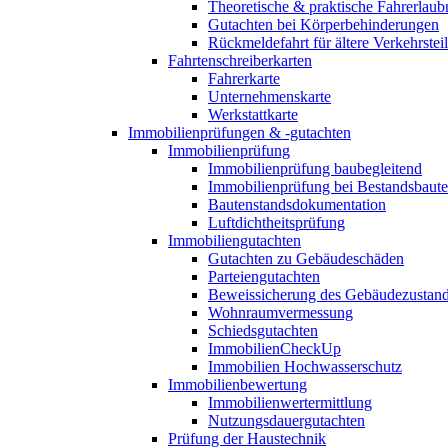
Theoretische & praktische Fahrerlaub
Gutachten bei Körperbehinderungen
Rückmeldefahrt für ältere Verkehrste
Fahrtenschreiberkarten
Fahrerkarte
Unternehmenskarte
Werkstattkarte
Immobilienprüfungen & -gutachten
Immobilienprüfung
Immobilienprüfung baubegleitend
Immobilienprüfung bei Bestandsbaut
Bautenstandsdokumentation
Luftdichtheitsprüfung
Immobiliengutachten
Gutachten zu Gebäudeschäden
Parteiengutachten
Beweissicherung des Gebäudezustan
Wohnraumvermessung
Schiedsgutachten
ImmobilienCheckUp
Immobilien Hochwasserschutz
Immobilienbewertung
Immobilienwertermittlung
Nutzungsdauergutachten
Prüfung der Haustechnik