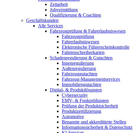
Zeitarbeit
Jobvermittlung
Qualifizierung & Coaching
Geschäftskunden
Alle Services
Fahrzeugprüfung & Fahrerlaubniswesen
Fahrzeugprüfung
Fahrerlaubniswesen
Elektronische Führerscheinkontrolle
Fahrtenschreiberkarten
Schadenregulierung & Gutachten
Innenregulierung
Außenregulierung
Fahrzeuggutachten
Fahrzeug-Managementservices
Immobiliengutachten
Digital- & Produktlösungen
Cybersecurity
EMV- & Funkprüfungen
Prüfung der Produktsicherheit
Produktzertifizierung
Automotive
Benannte und akkreditierte Stellen
Informationssicherheit & Datenschutz
KI-Services