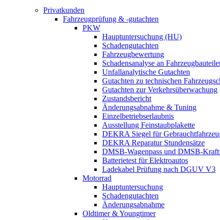
Privatkunden
Fahrzeugprüfung & -gutachten
PKW
Hauptuntersuchung (HU)
Schadengutachten
Fahrzeugbewertung
Schadensanalyse an Fahrzeugbauteile
Unfallanalytische Gutachten
Gutachten zu technischen Fahrzeugs
Gutachten zur Verkehrsüberwachung
Zustandsbericht
Änderungsabnahme & Tuning
Einzelbetriebserlaubnis
Ausstellung Feinstaubplakette
DEKRA Siegel für Gebrauchtfahrzeu
DEKRA Reparatur Stundensätze
DMSB-Wagenpass und DMSB-Kraftf
Batterietest für Elektroautos
Ladekabel Prüfung nach DGUV V3
Motorrad
Hauptuntersuchung
Schadengutachten
Änderungsabnahme
Oldtimer & Youngtimer