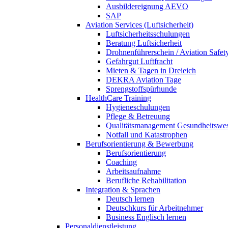
Ausbildereignung AEVO
SAP
Aviation Services (Luftsicherheit)
Luftsicherheitsschulungen
Beratung Luftsicherheit
Drohnenführerschein / Aviation Safet
Gefahrgut Luftfracht
Mieten & Tagen in Dreieich
DEKRA Aviation Tage
Sprengstoffspürhunde
HealthCare Training
Hygieneschulungen
Pflege & Betreuung
Qualitätsmanagement Gesundheitswe
Notfall und Katastrophen
Berufsorientierung & Bewerbung
Berufsorientierung
Coaching
Arbeitsaufnahme
Berufliche Rehabilitation
Integration & Sprachen
Deutsch lernen
Deutschkurs für Arbeitnehmer
Business Englisch lernen
Personaldienstleistung