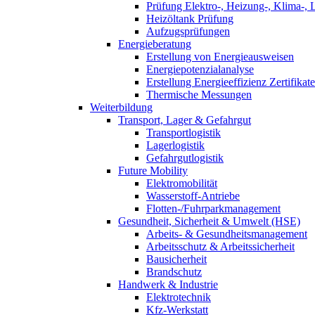
Prüfung Elektro-, Heizung-, Klima-, 
Heizöltank Prüfung
Aufzugsprüfungen
Energieberatung
Erstellung von Energieausweisen
Energiepotenzialanalyse
Erstellung Energieeffizienz Zertifikate
Thermische Messungen
Weiterbildung
Transport, Lager & Gefahrgut
Transportlogistik
Lagerlogistik
Gefahrgutlogistik
Future Mobility
Elektromobilität
Wasserstoff-Antriebe
Flotten-/Fuhrparkmanagement
Gesundheit, Sicherheit & Umwelt (HSE)
Arbeits- & Gesundheitsmanagement
Arbeitsschutz & Arbeitssicherheit
Bausicherheit
Brandschutz
Handwerk & Industrie
Elektrotechnik
Kfz-Werkstatt