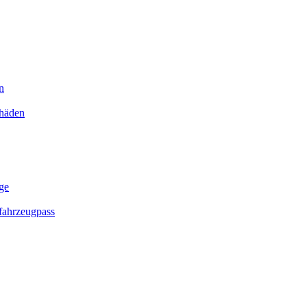
n
chäden
ge
ahrzeugpass