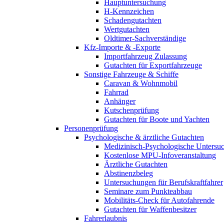
Hauptuntersuchung
H-Kennzeichen
Schadengutachten
Wertgutachten
Oldtimer-Sachverständige
Kfz-Importe & -Exporte
Importfahrzeug Zulassung
Gutachten für Exportfahrzeuge
Sonstige Fahrzeuge & Schiffe
Caravan & Wohnmobil
Fahrrad
Anhänger
Kutschenprüfung
Gutachten für Boote und Yachten
Personenprüfung
Psychologische & ärztliche Gutachten
Medizinisch-Psychologische Unters
Kostenlose MPU-Infoveranstaltung
Ärztliche Gutachten
Abstinenzbeleg
Untersuchungen für Berufskraftfahrer
Seminare zum Punkteabbau
Mobilitäts-Check für Autofahrende
Gutachten für Waffenbesitzer
Fahrerlaubnis