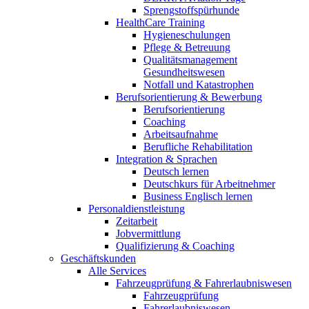
Sprengstoffspürhunde
HealthCare Training
Hygieneschulungen
Pflege & Betreuung
Qualitätsmanagement
Gesundheitswesen
Notfall und Katastrophen
Berufsorientierung & Bewerbung
Berufsorientierung
Coaching
Arbeitsaufnahme
Berufliche Rehabilitation
Integration & Sprachen
Deutsch lernen
Deutschkurs für Arbeitnehmer
Business Englisch lernen
Personaldienstleistung
Zeitarbeit
Jobvermittlung
Qualifizierung & Coaching
Geschäftskunden
Alle Services
Fahrzeugprüfung & Fahrerlaubniswesen
Fahrzeugprüfung
Fahrerlaubniswesen