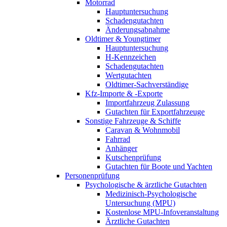
Motorrad
Hauptuntersuchung
Schadengutachten
Änderungsabnahme
Oldtimer & Youngtimer
Hauptuntersuchung
H-Kennzeichen
Schadengutachten
Wertgutachten
Oldtimer-Sachverständige
Kfz-Importe & -Exporte
Importfahrzeug Zulassung
Gutachten für Exportfahrzeuge
Sonstige Fahrzeuge & Schiffe
Caravan & Wohnmobil
Fahrrad
Anhänger
Kutschenprüfung
Gutachten für Boote und Yachten
Personenprüfung
Psychologische & ärztliche Gutachten
Medizinisch-Psychologische
Untersuchung (MPU)
Kostenlose MPU-Infoveranstaltung
Ärztliche Gutachten