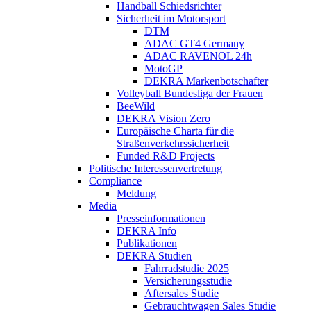
Handball Schiedsrichter
Sicherheit im Motorsport
DTM
ADAC GT4 Germany
ADAC RAVENOL 24h
MotoGP
DEKRA Markenbotschafter
Volleyball Bundesliga der Frauen
BeeWild
DEKRA Vision Zero
Europäische Charta für die
Straßenverkehrssicherheit
Funded R&D Projects
Politische Interessenvertretung
Compliance
Meldung
Media
Presseinformationen
DEKRA Info
Publikationen
DEKRA Studien
Fahrradstudie 2025
Versicherungsstudie
Aftersales Studie
Gebrauchtwagen Sales Studie