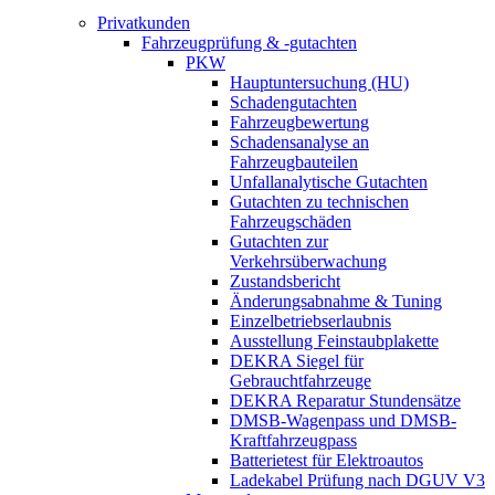
Privatkunden
Fahrzeugprüfung & -gutachten
PKW
Hauptuntersuchung (HU)
Schadengutachten
Fahrzeugbewertung
Schadensanalyse an
Fahrzeugbauteilen
Unfallanalytische Gutachten
Gutachten zu technischen
Fahrzeugschäden
Gutachten zur
Verkehrsüberwachung
Zustandsbericht
Änderungsabnahme & Tuning
Einzelbetriebserlaubnis
Ausstellung Feinstaubplakette
DEKRA Siegel für
Gebrauchtfahrzeuge
DEKRA Reparatur Stundensätze
DMSB-Wagenpass und DMSB-
Kraftfahrzeugpass
Batterietest für Elektroautos
Ladekabel Prüfung nach DGUV V3