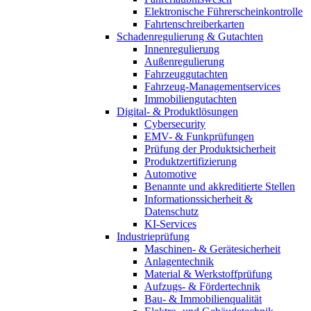
Elektronische Führerscheinkontrolle
Fahrtenschreiberkarten
Schadenregulierung & Gutachten
Innenregulierung
Außenregulierung
Fahrzeuggutachten
Fahrzeug-Managementservices
Immobiliengutachten
Digital- & Produktlösungen
Cybersecurity
EMV- & Funkprüfungen
Prüfung der Produktsicherheit
Produktzertifizierung
Automotive
Benannte und akkreditierte Stellen
Informationssicherheit &
Datenschutz
KI-Services
Industrieprüfung
Maschinen- & Gerätesicherheit
Anlagentechnik
Material & Werkstoffprüfung
Aufzugs- & Fördertechnik
Bau- & Immobilienqualität