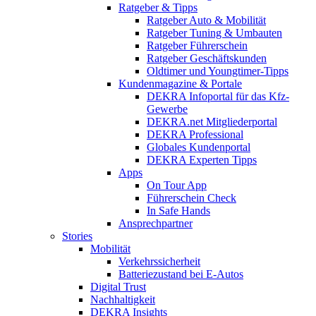
Ratgeber & Tipps
Ratgeber Auto & Mobilität
Ratgeber Tuning & Umbauten
Ratgeber Führerschein
Ratgeber Geschäftskunden
Oldtimer und Youngtimer-Tipps
Kundenmagazine & Portale
DEKRA Infoportal für das Kfz-
Gewerbe
DEKRA.net Mitgliederportal
DEKRA Professional
Globales Kundenportal
DEKRA Experten Tipps
Apps
On Tour App
Führerschein Check
In Safe Hands
Ansprechpartner
Stories
Mobilität
Verkehrssicherheit
Batteriezustand bei E-Autos
Digital Trust
Nachhaltigkeit
DEKRA Insights