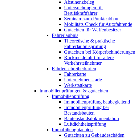
Abstinenzbeleg
Untersuchungen für
Berufskraftfahrer
Seminare zum Punkteabbau
Mobilitäts-Check für Autofahrende
Gutachten für Waffenbesitzer
Fahrerlaubnis
Theoretische & praktische
Fahrerlaubnisprüfung
Gutachten bei Körperbehinderungen
Rückmeldefahrt für ältere
Verkehrsteilnehmer
Fahrtenschreiberkarten
Fahrerkarte
Unternehmenskarte
Werkstattkarte
Immobilienprüfungen & -gutachten
Immobilienprüfung
Immobilienprüfung baubegleitend
Immobilienprüfung bei
Bestandsbauten
Bautenstandsdokumentation
Luftdichtheitsprüfung
Immobiliengutachten
Gutachten zu Gebäudeschäden