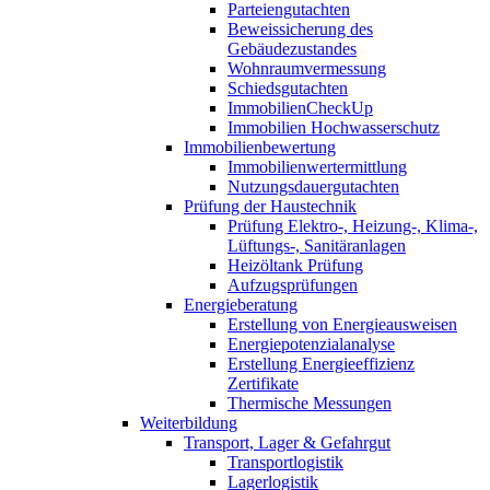
Parteiengutachten
Beweissicherung des
Gebäudezustandes
Wohnraumvermessung
Schiedsgutachten
ImmobilienCheckUp
Immobilien Hochwasserschutz
Immobilienbewertung
Immobilienwertermittlung
Nutzungsdauergutachten
Prüfung der Haustechnik
Prüfung Elektro-, Heizung-, Klima-,
Lüftungs-, Sanitäranlagen
Heizöltank Prüfung
Aufzugsprüfungen
Energieberatung
Erstellung von Energieausweisen
Energiepotenzialanalyse
Erstellung Energieeffizienz
Zertifikate
Thermische Messungen
Weiterbildung
Transport, Lager & Gefahrgut
Transportlogistik
Lagerlogistik