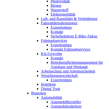
Photovoltaik
Biogas
Wasserstoff
Elektromobilität
Luft- und Raumfahrt & Verteidigung
Fahrraddienstleistungen
Expertentipps
Kontakt
Sicherheitstests E-Bike-Akkus
Fuhrparkservices
Expertentipps
Kontakt Fuhrparkservices
Kfz-Gewerbe
Kontakt
Betreiberpflichtenmanagement für
Autohaus und Werkstatt
Arbeitsschutz und Arbeitssicherheit
Versicherungswirtschaft
Expertentipps
Hotellerie
Digital Trust
Branchen
Automobilität
Automobilhersteller
Automobilzulieferer