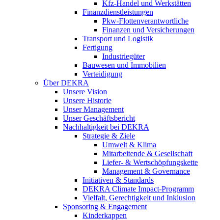
Kfz-Handel und Werkstätten
Finanzdienstleistungen
Pkw‑Flottenverantwortliche
Finanzen und Versicherungen
Transport und Logistik
Fertigung
Industriegüter
Bauwesen und Immobilien
Verteidigung
Über DEKRA
Unsere Vision
Unsere Historie
Unser Management
Unser Geschäftsbericht
Nachhaltigkeit bei DEKRA
Strategie & Ziele
Umwelt & Klima
Mitarbeitende & Gesellschaft
Liefer- & Wertschöpfungskette
Management & Governance
Initiativen & Standards
DEKRA Climate Impact-Programm
Vielfalt, Gerechtigkeit und Inklusion​
Sponsoring & Engagement
Kinderkappen