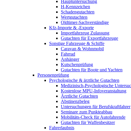
Hauptuntersuchung
H-Kennzeichen
Schadengutachten
Wertgutachten
Oldtimer-Sachverständige
Kfz-Importe & -Exporte
Importfahrzeug Zulassung
Gutachten für Exportfahrzeuge
Sonstige Fahrzeuge & Schiffe
Caravan & Wohnmobil
Fahrrad
Anhänger
Kutschenprüfung
Gutachten für Boote und Yachten
Personenprüfung
Psychologische & ärztliche Gutachten
Medizinisch-Psychologische Unters
Kostenlose MPU-Infoveranstaltung
Ärztliche Gutachten
Abstinenzbeleg
Untersuchungen für Berufskraftfahrer
Seminare zum Punkteabbau
Mobilitäts-Check für Autofahrende
Gutachten für Waffenbesitzer
Fahrerlaubnis