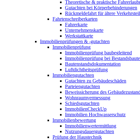
Theoretische & praktische Fahrerlaub
Gutachten bei Körperbehinderungen
Rückmeldefahrt für ältere Verkehrste
Fahrtenschreiberkarten
Fahrerkarte
Unternehmenskarte
Werkstattkarte
Immobilienprüfungen & -gutachten
Immobilienprüfung
Immobilienprüfung baubegleitend
Immobilienprüfung bei Bestandsbaut
Bautenstandsdokumentation
Luftdichtheitsprüfung
Immobiliengutachten
Gutachten zu Gebäudeschäden
Parteiengutachten
Beweissicherung des Gebäudezustan
Wohnraumvermessung
Schiedsgutachten
ImmobilienCheckUp
Immobilien Hochwasserschutz
Immobilienbewertung
Immobilienwertermittlung
Nutzungsdauergutachten
Prüfung der Haustechnik