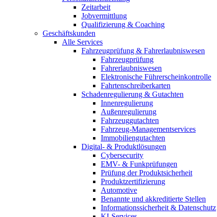
Zeitarbeit
Jobvermittlung
Qualifizierung & Coaching
Geschäftskunden
Alle Services
Fahrzeugprüfung & Fahrerlaubniswesen
Fahrzeugprüfung
Fahrerlaubniswesen
Elektronische Führerscheinkontrolle
Fahrtenschreiberkarten
Schadenregulierung & Gutachten
Innenregulierung
Außenregulierung
Fahrzeuggutachten
Fahrzeug-Managementservices
Immobiliengutachten
Digital- & Produktlösungen
Cybersecurity
EMV- & Funkprüfungen
Prüfung der Produktsicherheit
Produktzertifizierung
Automotive
Benannte und akkreditierte Stellen
Informationssicherheit & Datenschutz
KI-Services