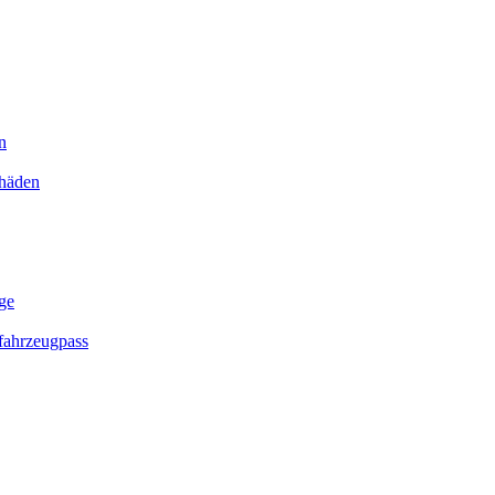
n
chäden
ge
ahrzeugpass