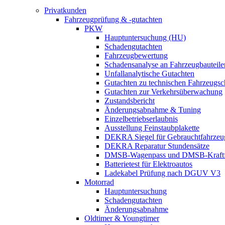
Privatkunden
Fahrzeugprüfung & -gutachten
PKW
Hauptuntersuchung (HU)
Schadengutachten
Fahrzeugbewertung
Schadensanalyse an Fahrzeugbauteile
Unfallanalytische Gutachten
Gutachten zu technischen Fahrzeugs
Gutachten zur Verkehrsüberwachung
Zustandsbericht
Änderungsabnahme & Tuning
Einzelbetriebserlaubnis
Ausstellung Feinstaubplakette
DEKRA Siegel für Gebrauchtfahrzeu
DEKRA Reparatur Stundensätze
DMSB-Wagenpass und DMSB-Kraftf
Batterietest für Elektroautos
Ladekabel Prüfung nach DGUV V3
Motorrad
Hauptuntersuchung
Schadengutachten
Änderungsabnahme
Oldtimer & Youngtimer