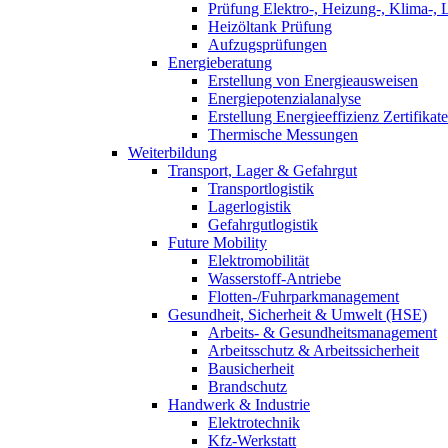
Prüfung Elektro-, Heizung-, Klima-, 
Heizöltank Prüfung
Aufzugsprüfungen
Energieberatung
Erstellung von Energieausweisen
Energiepotenzialanalyse
Erstellung Energieeffizienz Zertifikate
Thermische Messungen
Weiterbildung
Transport, Lager & Gefahrgut
Transportlogistik
Lagerlogistik
Gefahrgutlogistik
Future Mobility
Elektromobilität
Wasserstoff-Antriebe
Flotten-/Fuhrparkmanagement
Gesundheit, Sicherheit & Umwelt (HSE)
Arbeits- & Gesundheitsmanagement
Arbeitsschutz & Arbeitssicherheit
Bausicherheit
Brandschutz
Handwerk & Industrie
Elektrotechnik
Kfz-Werkstatt