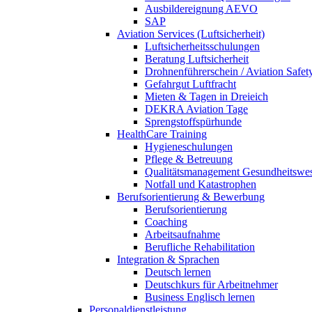
Ausbildereignung AEVO
SAP
Aviation Services (Luftsicherheit)
Luftsicherheitsschulungen
Beratung Luftsicherheit
Drohnenführerschein / Aviation Safet
Gefahrgut Luftfracht
Mieten & Tagen in Dreieich
DEKRA Aviation Tage
Sprengstoffspürhunde
HealthCare Training
Hygieneschulungen
Pflege & Betreuung
Qualitätsmanagement Gesundheitswe
Notfall und Katastrophen
Berufsorientierung & Bewerbung
Berufsorientierung
Coaching
Arbeitsaufnahme
Berufliche Rehabilitation
Integration & Sprachen
Deutsch lernen
Deutschkurs für Arbeitnehmer
Business Englisch lernen
Personaldienstleistung