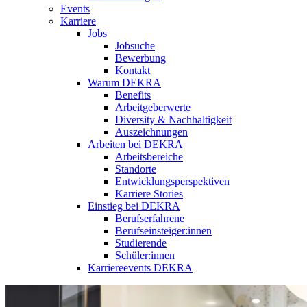
Events
Karriere
Jobs
Jobsuche
Bewerbung
Kontakt
Warum DEKRA
Benefits
Arbeitgeberwerte
Diversity & Nachhaltigkeit
Auszeichnungen
Arbeiten bei DEKRA
Arbeitsbereiche
Standorte
Entwicklungsperspektiven
Karriere Stories
Einstieg bei DEKRA
Berufserfahrene
Berufseinsteiger:innen
Studierende
Schüler:innen
Karriereevents DEKRA