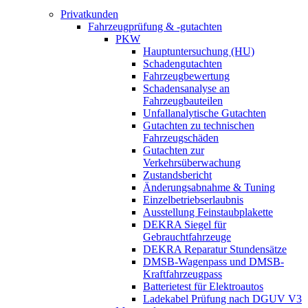
Privatkunden
Fahrzeugprüfung & -gutachten
PKW
Hauptuntersuchung (HU)
Schadengutachten
Fahrzeugbewertung
Schadensanalyse an
Fahrzeugbauteilen
Unfallanalytische Gutachten
Gutachten zu technischen
Fahrzeugschäden
Gutachten zur
Verkehrsüberwachung
Zustandsbericht
Änderungsabnahme & Tuning
Einzelbetriebserlaubnis
Ausstellung Feinstaubplakette
DEKRA Siegel für
Gebrauchtfahrzeuge
DEKRA Reparatur Stundensätze
DMSB-Wagenpass und DMSB-
Kraftfahrzeugpass
Batterietest für Elektroautos
Ladekabel Prüfung nach DGUV V3