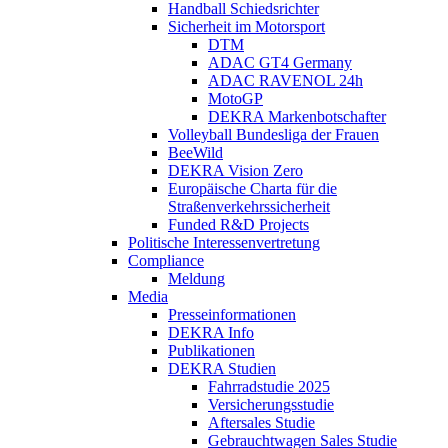
Handball Schiedsrichter
Sicherheit im Motorsport
DTM
ADAC GT4 Germany
ADAC RAVENOL 24h
MotoGP
DEKRA Markenbotschafter
Volleyball Bundesliga der Frauen
BeeWild
DEKRA Vision Zero
Europäische Charta für die
Straßenverkehrssicherheit
Funded R&D Projects
Politische Interessenvertretung
Compliance
Meldung
Media
Presseinformationen
DEKRA Info
Publikationen
DEKRA Studien
Fahrradstudie 2025
Versicherungsstudie
Aftersales Studie
Gebrauchtwagen Sales Studie