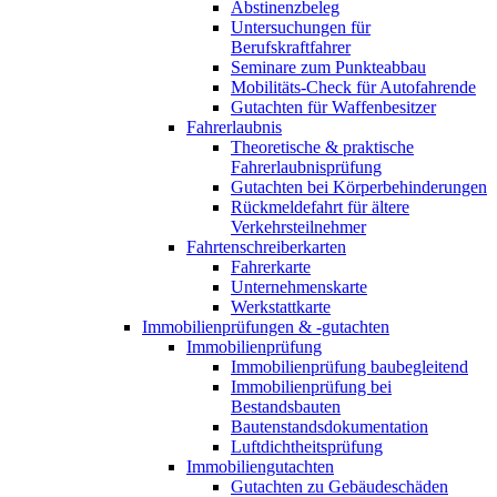
Abstinenzbeleg
Untersuchungen für
Berufskraftfahrer
Seminare zum Punkteabbau
Mobilitäts-Check für Autofahrende
Gutachten für Waffenbesitzer
Fahrerlaubnis
Theoretische & praktische
Fahrerlaubnisprüfung
Gutachten bei Körperbehinderungen
Rückmeldefahrt für ältere
Verkehrsteilnehmer
Fahrtenschreiberkarten
Fahrerkarte
Unternehmenskarte
Werkstattkarte
Immobilienprüfungen & -gutachten
Immobilienprüfung
Immobilienprüfung baubegleitend
Immobilienprüfung bei
Bestandsbauten
Bautenstandsdokumentation
Luftdichtheitsprüfung
Immobiliengutachten
Gutachten zu Gebäudeschäden