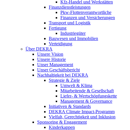
Kfz-Handel und Werkstätten
Finanzdienstleistungen
Pkw‑Flottenverantwortliche
Finanzen und Versicherungen
Transport und Logistik
Fertigung
Industriegüter
Bauwesen und Immobilien
Verteidigung
Über DEKRA
Unsere Vision
Unsere Historie
Unser Management
Unser Geschäftsbericht
Nachhaltigkeit bei DEKRA
Strategie & Ziele
Umwelt & Klima
Mitarbeitende & Gesellschaft
Liefer- & Wertschöpfungskette
Management & Governance
Initiativen & Standards
DEKRA Climate Impact-Programm
Vielfalt, Gerechtigkeit und Inklusion​
Sponsoring & Engagement
Kinderkappen