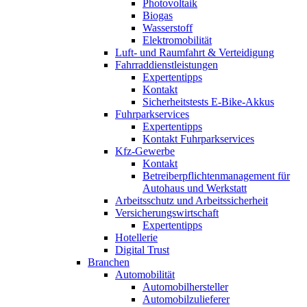
Photovoltaik
Biogas
Wasserstoff
Elektromobilität
Luft- und Raumfahrt & Verteidigung
Fahrraddienstleistungen
Expertentipps
Kontakt
Sicherheitstests E-Bike-Akkus
Fuhrparkservices
Expertentipps
Kontakt Fuhrparkservices
Kfz-Gewerbe
Kontakt
Betreiberpflichtenmanagement für
Autohaus und Werkstatt
Arbeitsschutz und Arbeitssicherheit
Versicherungswirtschaft
Expertentipps
Hotellerie
Digital Trust
Branchen
Automobilität
Automobilhersteller
Automobilzulieferer