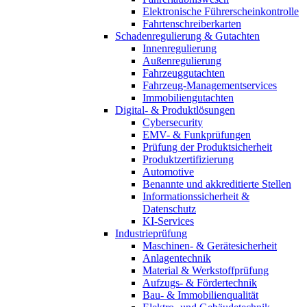
Elektronische Führerscheinkontrolle
Fahrtenschreiberkarten
Schadenregulierung & Gutachten
Innenregulierung
Außenregulierung
Fahrzeuggutachten
Fahrzeug-Managementservices
Immobiliengutachten
Digital- & Produktlösungen
Cybersecurity
EMV- & Funkprüfungen
Prüfung der Produktsicherheit
Produktzertifizierung
Automotive
Benannte und akkreditierte Stellen
Informationssicherheit &
Datenschutz
KI-Services
Industrieprüfung
Maschinen- & Gerätesicherheit
Anlagentechnik
Material & Werkstoffprüfung
Aufzugs- & Fördertechnik
Bau- & Immobilienqualität