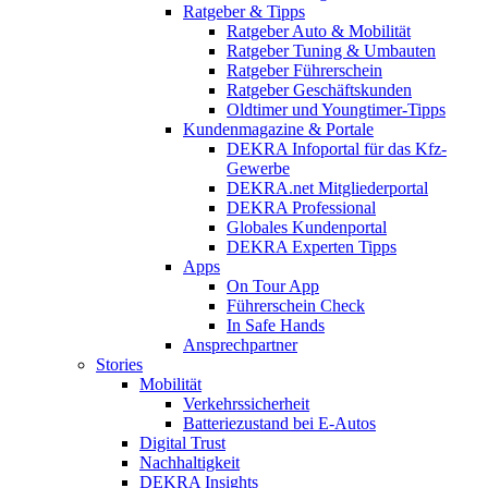
Ratgeber & Tipps
Ratgeber Auto & Mobilität
Ratgeber Tuning & Umbauten
Ratgeber Führerschein
Ratgeber Geschäftskunden
Oldtimer und Youngtimer-Tipps
Kundenmagazine & Portale
DEKRA Infoportal für das Kfz-
Gewerbe
DEKRA.net Mitgliederportal
DEKRA Professional
Globales Kundenportal
DEKRA Experten Tipps
Apps
On Tour App
Führerschein Check
In Safe Hands
Ansprechpartner
Stories
Mobilität
Verkehrssicherheit
Batteriezustand bei E-Autos
Digital Trust
Nachhaltigkeit
DEKRA Insights