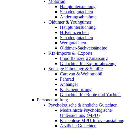
Motorrad
Hauptuntersuchung
Schadengutachten
Änderungsabnahme
Oldtimer & Youngtimer
Hauptuntersuchung
H-Kennzeichen
Schadengutachten
Wertgutachten
Oldtimer-Sachverständige
Kfz-Importe & -Exporte
Importfahrzeug Zulassung
Gutachten für Exportfahrzeuge
Sonstige Fahrzeuge & Schiffe
Caravan & Wohnmobil
Fahrrad
Anhänger
Kutschenprüfung
Gutachten für Boote und Yachten
Personenprüfung
Psychologische & ärztliche Gutachten
Medizinisch-Psychologische
Untersuchung (MPU)
Kostenlose MPU-Infoveranstaltung
Ärztliche Gutachten