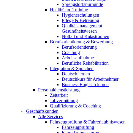
Sprengstoffspürhunde
HealthCare Training
Hygieneschulungen
Pflege & Betreuung
Qualitätsmanagement
Gesundheitswesen
Notfall und Katastrophen
Berufsorientierung & Bewerbung
Berufsorientierung
Coaching
Arbeitsaufnahme
Berufliche Rehabilitation
Integration & Sprachen
Deutsch lernen
Deutschkurs für Arbeitnehmer
Business Englisch lernen
Personaldienstleistung
Zeitarbeit
Jobvermittlung
Qualifizierung & Coaching
Geschäftskunden
Alle Services
Fahrzeugprüfung & Fahrerlaubniswesen
Fahrzeugprüfung
Fahrerlaubniswesen