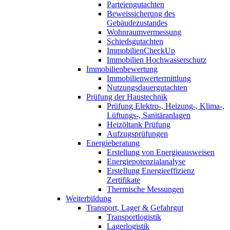
Parteiengutachten
Beweissicherung des
Gebäudezustandes
Wohnraumvermessung
Schiedsgutachten
ImmobilienCheckUp
Immobilien Hochwasserschutz
Immobilienbewertung
Immobilienwertermittlung
Nutzungsdauergutachten
Prüfung der Haustechnik
Prüfung Elektro-, Heizung-, Klima-,
Lüftungs-, Sanitäranlagen
Heizöltank Prüfung
Aufzugsprüfungen
Energieberatung
Erstellung von Energieausweisen
Energiepotenzialanalyse
Erstellung Energieeffizienz
Zertifikate
Thermische Messungen
Weiterbildung
Transport, Lager & Gefahrgut
Transportlogistik
Lagerlogistik