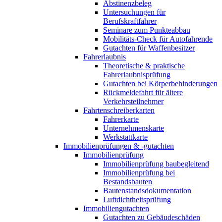
Abstinenzbeleg
Untersuchungen für
Berufskraftfahrer
Seminare zum Punkteabbau
Mobilitäts-Check für Autofahrende
Gutachten für Waffenbesitzer
Fahrerlaubnis
Theoretische & praktische
Fahrerlaubnisprüfung
Gutachten bei Körperbehinderungen
Rückmeldefahrt für ältere
Verkehrsteilnehmer
Fahrtenschreiberkarten
Fahrerkarte
Unternehmenskarte
Werkstattkarte
Immobilienprüfungen & -gutachten
Immobilienprüfung
Immobilienprüfung baubegleitend
Immobilienprüfung bei
Bestandsbauten
Bautenstandsdokumentation
Luftdichtheitsprüfung
Immobiliengutachten
Gutachten zu Gebäudeschäden