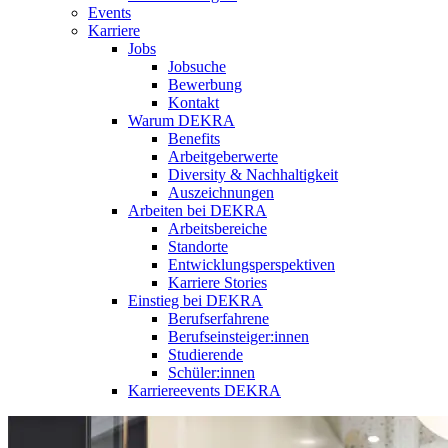
Events
Karriere
Jobs
Jobsuche
Bewerbung
Kontakt
Warum DEKRA
Benefits
Arbeitgeberwerte
Diversity & Nachhaltigkeit
Auszeichnungen
Arbeiten bei DEKRA
Arbeitsbereiche
Standorte
Entwicklungsperspektiven
Karriere Stories
Einstieg bei DEKRA
Berufserfahrene
Berufseinsteiger:innen
Studierende
Schüler:innen
Karriereevents DEKRA