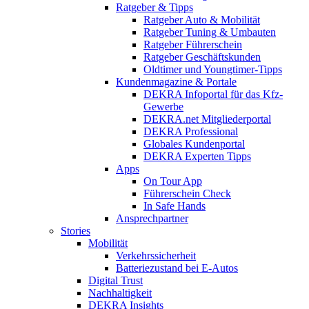
Ratgeber & Tipps
Ratgeber Auto & Mobilität
Ratgeber Tuning & Umbauten
Ratgeber Führerschein
Ratgeber Geschäftskunden
Oldtimer und Youngtimer-Tipps
Kundenmagazine & Portale
DEKRA Infoportal für das Kfz-
Gewerbe
DEKRA.net Mitgliederportal
DEKRA Professional
Globales Kundenportal
DEKRA Experten Tipps
Apps
On Tour App
Führerschein Check
In Safe Hands
Ansprechpartner
Stories
Mobilität
Verkehrssicherheit
Batteriezustand bei E-Autos
Digital Trust
Nachhaltigkeit
DEKRA Insights