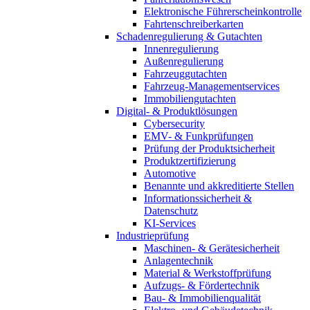
Elektronische Führerscheinkontrolle
Fahrtenschreiberkarten
Schadenregulierung & Gutachten
Innenregulierung
Außenregulierung
Fahrzeuggutachten
Fahrzeug-Managementservices
Immobiliengutachten
Digital- & Produktlösungen
Cybersecurity
EMV- & Funkprüfungen
Prüfung der Produktsicherheit
Produktzertifizierung
Automotive
Benannte und akkreditierte Stellen
Informationssicherheit &
Datenschutz
KI-Services
Industrieprüfung
Maschinen- & Gerätesicherheit
Anlagentechnik
Material & Werkstoffprüfung
Aufzugs- & Fördertechnik
Bau- & Immobilienqualität