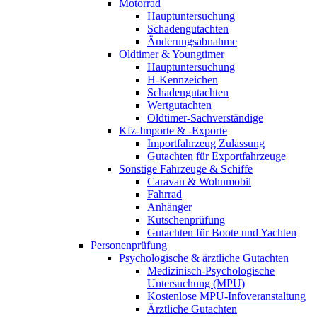
Motorrad
Hauptuntersuchung
Schadengutachten
Änderungsabnahme
Oldtimer & Youngtimer
Hauptuntersuchung
H-Kennzeichen
Schadengutachten
Wertgutachten
Oldtimer-Sachverständige
Kfz-Importe & -Exporte
Importfahrzeug Zulassung
Gutachten für Exportfahrzeuge
Sonstige Fahrzeuge & Schiffe
Caravan & Wohnmobil
Fahrrad
Anhänger
Kutschenprüfung
Gutachten für Boote und Yachten
Personenprüfung
Psychologische & ärztliche Gutachten
Medizinisch-Psychologische
Untersuchung (MPU)
Kostenlose MPU-Infoveranstaltung
Ärztliche Gutachten