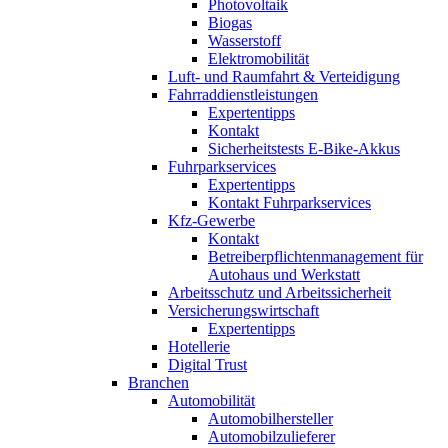
Photovoltaik
Biogas
Wasserstoff
Elektromobilität
Luft- und Raumfahrt & Verteidigung
Fahrraddienstleistungen
Expertentipps
Kontakt
Sicherheitstests E-Bike-Akkus
Fuhrparkservices
Expertentipps
Kontakt Fuhrparkservices
Kfz-Gewerbe
Kontakt
Betreiberpflichtenmanagement für
Autohaus und Werkstatt
Arbeitsschutz und Arbeitssicherheit
Versicherungswirtschaft
Expertentipps
Hotellerie
Digital Trust
Branchen
Automobilität
Automobilhersteller
Automobilzulieferer