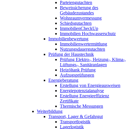
Parteiengutachten
Beweissicherung des
Gebäudezustandes
Wohnraumvermessung
Schiedsgutachten
ImmobilienCheckUp
Immobilien Hochwasserschutz
Immobilienbewertung
Immobilienwertermittlung
Nutzungsdauergutachten
Prüfung der Haustechnik
Prüfung Elektro-, Heizung-, Klima-,
Lüftungs-, Sanitäranlagen
Heizöltank Prüfung
Aufzugsprüfungen
Energieberatung
Erstellung von Energieausweisen
Energiepotenzialanalyse
Erstellung Energieeffizienz
Zertifikate
Thermische Messungen
Weiterbildung
Transport, Lager & Gefahrgut
Transportlogistik
Lagerlogistik