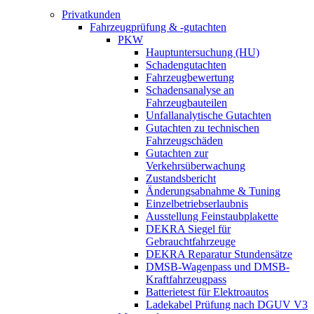
Privatkunden
Fahrzeugprüfung & -gutachten
PKW
Hauptuntersuchung (HU)
Schadengutachten
Fahrzeugbewertung
Schadensanalyse an
Fahrzeugbauteilen
Unfallanalytische Gutachten
Gutachten zu technischen
Fahrzeugschäden
Gutachten zur
Verkehrsüberwachung
Zustandsbericht
Änderungsabnahme & Tuning
Einzelbetriebserlaubnis
Ausstellung Feinstaubplakette
DEKRA Siegel für
Gebrauchtfahrzeuge
DEKRA Reparatur Stundensätze
DMSB-Wagenpass und DMSB-
Kraftfahrzeugpass
Batterietest für Elektroautos
Ladekabel Prüfung nach DGUV V3