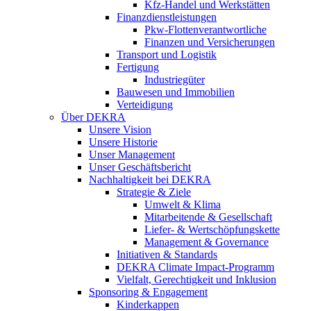
Kfz-Handel und Werkstätten
Finanzdienstleistungen
Pkw‑Flottenverantwortliche
Finanzen und Versicherungen
Transport und Logistik
Fertigung
Industriegüter
Bauwesen und Immobilien
Verteidigung
Über DEKRA
Unsere Vision
Unsere Historie
Unser Management
Unser Geschäftsbericht
Nachhaltigkeit bei DEKRA
Strategie & Ziele
Umwelt & Klima
Mitarbeitende & Gesellschaft
Liefer- & Wertschöpfungskette
Management & Governance
Initiativen & Standards
DEKRA Climate Impact-Programm
Vielfalt, Gerechtigkeit und Inklusion​
Sponsoring & Engagement
Kinderkappen