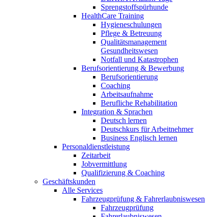
Sprengstoffspürhunde
HealthCare Training
Hygieneschulungen
Pflege & Betreuung
Qualitätsmanagement
Gesundheitswesen
Notfall und Katastrophen
Berufsorientierung & Bewerbung
Berufsorientierung
Coaching
Arbeitsaufnahme
Berufliche Rehabilitation
Integration & Sprachen
Deutsch lernen
Deutschkurs für Arbeitnehmer
Business Englisch lernen
Personaldienstleistung
Zeitarbeit
Jobvermittlung
Qualifizierung & Coaching
Geschäftskunden
Alle Services
Fahrzeugprüfung & Fahrerlaubniswesen
Fahrzeugprüfung
Fahrerlaubniswesen