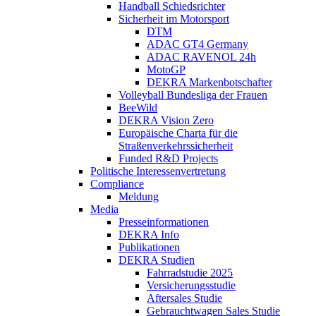
Handball Schiedsrichter
Sicherheit im Motorsport
DTM
ADAC GT4 Germany
ADAC RAVENOL 24h
MotoGP
DEKRA Markenbotschafter
Volleyball Bundesliga der Frauen
BeeWild
DEKRA Vision Zero
Europäische Charta für die
Straßenverkehrssicherheit
Funded R&D Projects
Politische Interessenvertretung
Compliance
Meldung
Media
Presseinformationen
DEKRA Info
Publikationen
DEKRA Studien
Fahrradstudie 2025
Versicherungsstudie
Aftersales Studie
Gebrauchtwagen Sales Studie