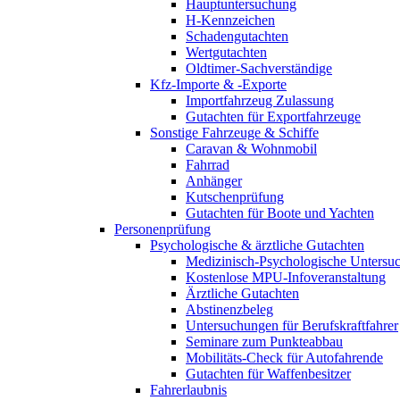
Hauptuntersuchung
H-Kennzeichen
Schadengutachten
Wertgutachten
Oldtimer-Sachverständige
Kfz-Importe & -Exporte
Importfahrzeug Zulassung
Gutachten für Exportfahrzeuge
Sonstige Fahrzeuge & Schiffe
Caravan & Wohnmobil
Fahrrad
Anhänger
Kutschenprüfung
Gutachten für Boote und Yachten
Personenprüfung
Psychologische & ärztliche Gutachten
Medizinisch-Psychologische Unters
Kostenlose MPU-Infoveranstaltung
Ärztliche Gutachten
Abstinenzbeleg
Untersuchungen für Berufskraftfahrer
Seminare zum Punkteabbau
Mobilitäts-Check für Autofahrende
Gutachten für Waffenbesitzer
Fahrerlaubnis