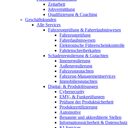
Zeitarbeit
Jobvermittlung
Qualifizierung & Coaching
Geschäftskunden
Alle Services
Fahrzeugprüfung & Fahrerlaubniswesen
Fahrzeugprüfung
Fahrerlaubniswesen
Elektronische Führerscheinkontrolle
Fahrtenschreiberkarten
Schadenregulierung & Gutachten
Innenregulierung
Außenregulierung
Fahrzeuggutachten
Fahrzeug-Managementservices
Immobiliengutachten
Digital- & Produktlösungen
Cybersecurity
EMV- & Funkprüfungen
Prüfung der Produktsicherheit
Produktzertifizierung
Automotive
Benannte und akkreditierte Stellen
Informationssicherheit & Datenschutz
KI-Services