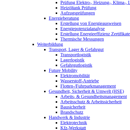
Prüfung Elektro-, Heizung-, Klima-, 
Heizöltank Prüfung
Aufzugsprüfungen
Energieberatung
Erstellung von Energieausweisen
Energiepotenzialanalyse
Erstellung Energieeffizienz Zertifikate
Thermische Messungen
Weiterbildung
Transport, Lager & Gefahrgut
Transportlogistik
Lagerlogistik
Gefahrgutlogistik
Future Mobility
Elektromobilität
Wasserstoff-Antriebe
Flotten-/Fuhrparkmanagement
Gesundheit, Sicherheit & Umwelt (HSE)
Arbeits- & Gesundheitsmanagement
Arbeitsschutz & Arbeitssicherheit
Bausicherheit
Brandschutz
Handwerk & Industrie
Elektrotechnik
Kfz-Werkstatt