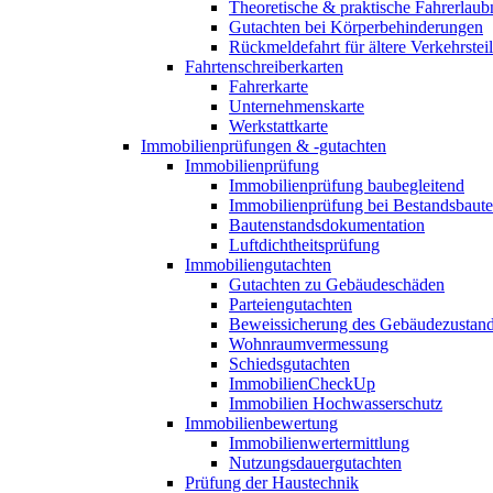
Theoretische & praktische Fahrerlaub
Gutachten bei Körperbehinderungen
Rückmeldefahrt für ältere Verkehrste
Fahrtenschreiberkarten
Fahrerkarte
Unternehmenskarte
Werkstattkarte
Immobilienprüfungen & -gutachten
Immobilienprüfung
Immobilienprüfung baubegleitend
Immobilienprüfung bei Bestandsbaut
Bautenstandsdokumentation
Luftdichtheitsprüfung
Immobiliengutachten
Gutachten zu Gebäudeschäden
Parteiengutachten
Beweissicherung des Gebäudezustan
Wohnraumvermessung
Schiedsgutachten
ImmobilienCheckUp
Immobilien Hochwasserschutz
Immobilienbewertung
Immobilienwertermittlung
Nutzungsdauergutachten
Prüfung der Haustechnik