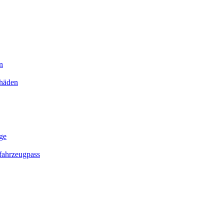
n
chäden
ge
ahrzeugpass