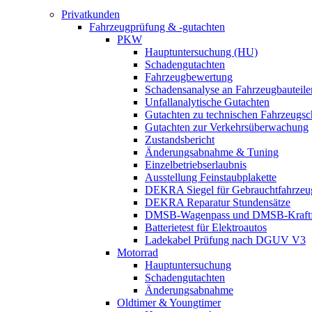
Privatkunden
Fahrzeugprüfung & -gutachten
PKW
Hauptuntersuchung (HU)
Schadengutachten
Fahrzeugbewertung
Schadensanalyse an Fahrzeugbauteile
Unfallanalytische Gutachten
Gutachten zu technischen Fahrzeugs
Gutachten zur Verkehrsüberwachung
Zustandsbericht
Änderungsabnahme & Tuning
Einzelbetriebserlaubnis
Ausstellung Feinstaubplakette
DEKRA Siegel für Gebrauchtfahrzeu
DEKRA Reparatur Stundensätze
DMSB-Wagenpass und DMSB-Kraftf
Batterietest für Elektroautos
Ladekabel Prüfung nach DGUV V3
Motorrad
Hauptuntersuchung
Schadengutachten
Änderungsabnahme
Oldtimer & Youngtimer