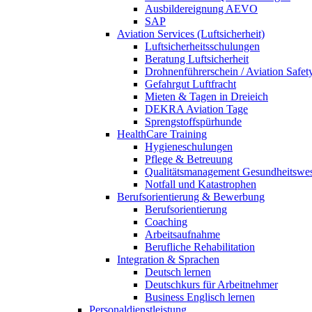
Ausbildereignung AEVO
SAP
Aviation Services (Luftsicherheit)
Luftsicherheitsschulungen
Beratung Luftsicherheit
Drohnenführerschein / Aviation Safet
Gefahrgut Luftfracht
Mieten & Tagen in Dreieich
DEKRA Aviation Tage
Sprengstoffspürhunde
HealthCare Training
Hygieneschulungen
Pflege & Betreuung
Qualitätsmanagement Gesundheitswe
Notfall und Katastrophen
Berufsorientierung & Bewerbung
Berufsorientierung
Coaching
Arbeitsaufnahme
Berufliche Rehabilitation
Integration & Sprachen
Deutsch lernen
Deutschkurs für Arbeitnehmer
Business Englisch lernen
Personaldienstleistung