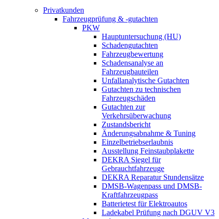
Privatkunden
Fahrzeugprüfung & -gutachten
PKW
Hauptuntersuchung (HU)
Schadengutachten
Fahrzeugbewertung
Schadensanalyse an
Fahrzeugbauteilen
Unfallanalytische Gutachten
Gutachten zu technischen
Fahrzeugschäden
Gutachten zur
Verkehrsüberwachung
Zustandsbericht
Änderungsabnahme & Tuning
Einzelbetriebserlaubnis
Ausstellung Feinstaubplakette
DEKRA Siegel für
Gebrauchtfahrzeuge
DEKRA Reparatur Stundensätze
DMSB-Wagenpass und DMSB-
Kraftfahrzeugpass
Batterietest für Elektroautos
Ladekabel Prüfung nach DGUV V3