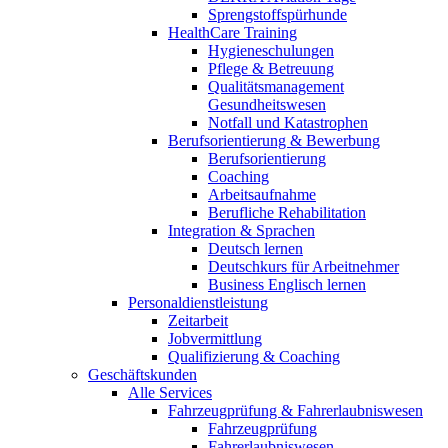
Sprengstoffspürhunde
HealthCare Training
Hygieneschulungen
Pflege & Betreuung
Qualitätsmanagement
Gesundheitswesen
Notfall und Katastrophen
Berufsorientierung & Bewerbung
Berufsorientierung
Coaching
Arbeitsaufnahme
Berufliche Rehabilitation
Integration & Sprachen
Deutsch lernen
Deutschkurs für Arbeitnehmer
Business Englisch lernen
Personaldienstleistung
Zeitarbeit
Jobvermittlung
Qualifizierung & Coaching
Geschäftskunden
Alle Services
Fahrzeugprüfung & Fahrerlaubniswesen
Fahrzeugprüfung
Fahrerlaubniswesen