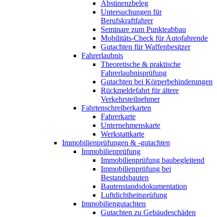
Abstinenzbeleg
Untersuchungen für
Berufskraftfahrer
Seminare zum Punkteabbau
Mobilitäts-Check für Autofahrende
Gutachten für Waffenbesitzer
Fahrerlaubnis
Theoretische & praktische
Fahrerlaubnisprüfung
Gutachten bei Körperbehinderungen
Rückmeldefahrt für ältere
Verkehrsteilnehmer
Fahrtenschreiberkarten
Fahrerkarte
Unternehmenskarte
Werkstattkarte
Immobilienprüfungen & -gutachten
Immobilienprüfung
Immobilienprüfung baubegleitend
Immobilienprüfung bei
Bestandsbauten
Bautenstandsdokumentation
Luftdichtheitsprüfung
Immobiliengutachten
Gutachten zu Gebäudeschäden