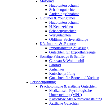
Motorrad
Hauptuntersuchung
Schadengutachten
Änderungsabnahme
Oldtimer & Youngtimer
Hauptuntersuchung
H-Kennzeichen
Schadengutachten
Wertgutachten
Oldtimer-Sachverständige
Kfz-Importe & -Exporte
Importfahrzeug Zulassung
Gutachten für Exportfahrzeuge
Sonstige Fahrzeuge & Schiffe
Caravan & Wohnmobil
Fahrrad
Anhänger
Kutschenprüfung
Gutachten für Boote und Yachten
Personenprüfung
Psychologische & ärztliche Gutachten
Medizinisch-Psychologische
Untersuchung (MPU)
Kostenlose MPU-Infoveranstaltung
Ärztliche Gutachten