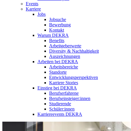
Events
Karriere
Jobs
Jobsuche
Bewerbung
Kontakt
Warum DEKRA
Benefits
Arbeitgeberwerte
Diversity & Nachhaltigkeit
Auszeichnungen
Arbeiten bei DEKRA
Arbeitsbereiche
Standorte
Entwicklungsperspektiven
Karriere Stories
Einstieg bei DEKRA
Berufserfahrene
Berufseinsteiger:innen
Studierende
Schüler:innen
Karriereevents DEKRA