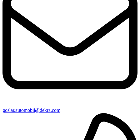
goslar​.automobil@​dekra.com