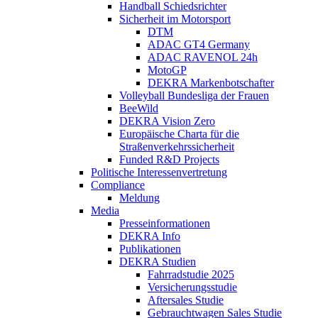
Handball Schiedsrichter
Sicherheit im Motorsport
DTM
ADAC GT4 Germany
ADAC RAVENOL 24h
MotoGP
DEKRA Markenbotschafter
Volleyball Bundesliga der Frauen
BeeWild
DEKRA Vision Zero
Europäische Charta für die
Straßenverkehrssicherheit
Funded R&D Projects
Politische Interessenvertretung
Compliance
Meldung
Media
Presseinformationen
DEKRA Info
Publikationen
DEKRA Studien
Fahrradstudie 2025
Versicherungsstudie
Aftersales Studie
Gebrauchtwagen Sales Studie