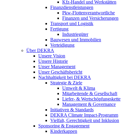
Kfz-Handel und Werkstätten
Finanzdienstleistungen
Pkw‑Flottenverantwortliche
Finanzen und Versicherungen
Transport und Logistik
Fertigung
Industriegüter
Bauwesen und Immobilien
Verteidigung
Über DEKRA
Unsere Vision
Unsere Historie
Unser Management
Unser Geschäftsbericht
Nachhaltigkeit bei DEKRA
Strategie & Ziele
Umwelt & Klima
Mitarbeitende & Gesellschaft
Liefer- & Wertschöpfungskette
Management & Governance
Initiativen & Standards
DEKRA Climate Impact-Programm
Vielfalt, Gerechtigkeit und Inklusion​
Sponsoring & Engagement
Kinderkappen