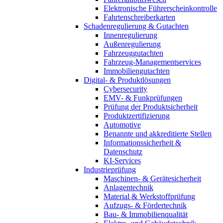
Elektronische Führerscheinkontrolle
Fahrtenschreiberkarten
Schadenregulierung & Gutachten
Innenregulierung
Außenregulierung
Fahrzeuggutachten
Fahrzeug-Managementservices
Immobiliengutachten
Digital- & Produktlösungen
Cybersecurity
EMV- & Funkprüfungen
Prüfung der Produktsicherheit
Produktzertifizierung
Automotive
Benannte und akkreditierte Stellen
Informationssicherheit &
Datenschutz
KI-Services
Industrieprüfung
Maschinen- & Gerätesicherheit
Anlagentechnik
Material & Werkstoffprüfung
Aufzugs- & Fördertechnik
Bau- & Immobilienqualität