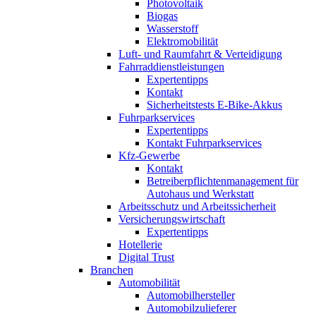
Photovoltaik
Biogas
Wasserstoff
Elektromobilität
Luft- und Raumfahrt & Verteidigung
Fahrraddienstleistungen
Expertentipps
Kontakt
Sicherheitstests E-Bike-Akkus
Fuhrparkservices
Expertentipps
Kontakt Fuhrparkservices
Kfz-Gewerbe
Kontakt
Betreiberpflichtenmanagement für
Autohaus und Werkstatt
Arbeitsschutz und Arbeitssicherheit
Versicherungswirtschaft
Expertentipps
Hotellerie
Digital Trust
Branchen
Automobilität
Automobilhersteller
Automobilzulieferer