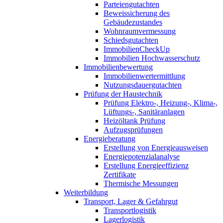
Parteiengutachten
Beweissicherung des
Gebäudezustandes
Wohnraumvermessung
Schiedsgutachten
ImmobilienCheckUp
Immobilien Hochwasserschutz
Immobilienbewertung
Immobilienwertermittlung
Nutzungsdauergutachten
Prüfung der Haustechnik
Prüfung Elektro-, Heizung-, Klima-,
Lüftungs-, Sanitäranlagen
Heizöltank Prüfung
Aufzugsprüfungen
Energieberatung
Erstellung von Energieausweisen
Energiepotenzialanalyse
Erstellung Energieeffizienz
Zertifikate
Thermische Messungen
Weiterbildung
Transport, Lager & Gefahrgut
Transportlogistik
Lagerlogistik