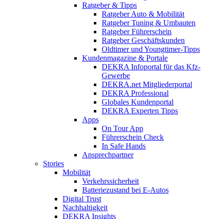
Ratgeber & Tipps
Ratgeber Auto & Mobilität
Ratgeber Tuning & Umbauten
Ratgeber Führerschein
Ratgeber Geschäftskunden
Oldtimer und Youngtimer-Tipps
Kundenmagazine & Portale
DEKRA Infoportal für das Kfz-
Gewerbe
DEKRA.net Mitgliederportal
DEKRA Professional
Globales Kundenportal
DEKRA Experten Tipps
Apps
On Tour App
Führerschein Check
In Safe Hands
Ansprechpartner
Stories
Mobilität
Verkehrssicherheit
Batteriezustand bei E-Autos
Digital Trust
Nachhaltigkeit
DEKRA Insights