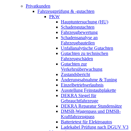
Privatkunden
Fahrzeugprüfung & -gutachten
PKW
Hauptuntersuchung (HU)
Schadengutachten
Fahrzeugbewertung
Schadensanalyse an
Fahrzeugbauteilen
Unfallanalytische Gutachten
Gutachten zu technischen
Fahrzeugschäden
Gutachten zur
Verkehrsüberwachung
Zustandsbericht
Änderungsabnahme & Tuning
Einzelbetriebserlaubnis
Ausstellung Feinstaubplakette
DEKRA Siegel für
Gebrauchtfahrzeuge
DEKRA Reparatur Stundensätze
DMSB-Wagenpass und DMSB-
Kraftfahrzeugpass
Batterietest für Elektroautos
Ladekabel Prüfung nach DGUV V3