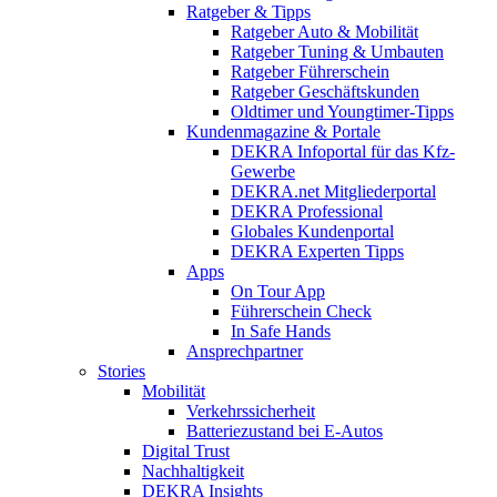
Ratgeber & Tipps
Ratgeber Auto & Mobilität
Ratgeber Tuning & Umbauten
Ratgeber Führerschein
Ratgeber Geschäftskunden
Oldtimer und Youngtimer-Tipps
Kundenmagazine & Portale
DEKRA Infoportal für das Kfz-
Gewerbe
DEKRA.net Mitgliederportal
DEKRA Professional
Globales Kundenportal
DEKRA Experten Tipps
Apps
On Tour App
Führerschein Check
In Safe Hands
Ansprechpartner
Stories
Mobilität
Verkehrssicherheit
Batteriezustand bei E-Autos
Digital Trust
Nachhaltigkeit
DEKRA Insights