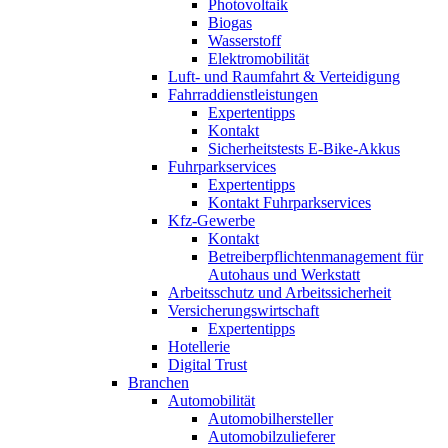
Photovoltaik
Biogas
Wasserstoff
Elektromobilität
Luft- und Raumfahrt & Verteidigung
Fahrraddienstleistungen
Expertentipps
Kontakt
Sicherheitstests E-Bike-Akkus
Fuhrparkservices
Expertentipps
Kontakt Fuhrparkservices
Kfz-Gewerbe
Kontakt
Betreiberpflichtenmanagement für
Autohaus und Werkstatt
Arbeitsschutz und Arbeitssicherheit
Versicherungswirtschaft
Expertentipps
Hotellerie
Digital Trust
Branchen
Automobilität
Automobilhersteller
Automobilzulieferer