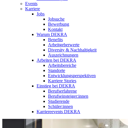
Events
Karriere
Jobs
Jobsuche
Bewerbung
Kontakt
Warum DEKRA
Benefits
Arbeitgeberwerte
Diversity & Nachhaltigkeit
Auszeichnungen
Arbeiten bei DEKRA
Arbeitsbereiche
Standorte
Entwicklungsperspektiven
Karriere Stories
Einstieg bei DEKRA
Berufserfahrene
Berufseinsteiger:innen
Studierende
Schüler:innen
Karriereevents DEKRA