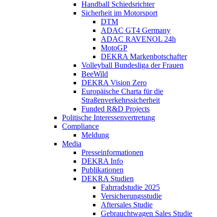
Handball Schiedsrichter
Sicherheit im Motorsport
DTM
ADAC GT4 Germany
ADAC RAVENOL 24h
MotoGP
DEKRA Markenbotschafter
Volleyball Bundesliga der Frauen
BeeWild
DEKRA Vision Zero
Europäische Charta für die
Straßenverkehrssicherheit
Funded R&D Projects
Politische Interessenvertretung
Compliance
Meldung
Media
Presseinformationen
DEKRA Info
Publikationen
DEKRA Studien
Fahrradstudie 2025
Versicherungsstudie
Aftersales Studie
Gebrauchtwagen Sales Studie