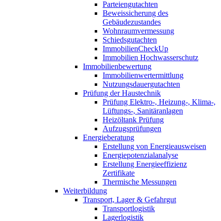
Parteiengutachten
Beweissicherung des
Gebäudezustandes
Wohnraumvermessung
Schiedsgutachten
ImmobilienCheckUp
Immobilien Hochwasserschutz
Immobilienbewertung
Immobilienwertermittlung
Nutzungsdauergutachten
Prüfung der Haustechnik
Prüfung Elektro-, Heizung-, Klima-,
Lüftungs-, Sanitäranlagen
Heizöltank Prüfung
Aufzugsprüfungen
Energieberatung
Erstellung von Energieausweisen
Energiepotenzialanalyse
Erstellung Energieeffizienz
Zertifikate
Thermische Messungen
Weiterbildung
Transport, Lager & Gefahrgut
Transportlogistik
Lagerlogistik