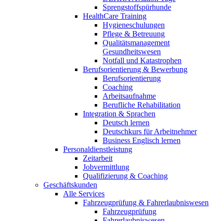
Sprengstoffspürhunde
HealthCare Training
Hygieneschulungen
Pflege & Betreuung
Qualitätsmanagement
Gesundheitswesen
Notfall und Katastrophen
Berufsorientierung & Bewerbung
Berufsorientierung
Coaching
Arbeitsaufnahme
Berufliche Rehabilitation
Integration & Sprachen
Deutsch lernen
Deutschkurs für Arbeitnehmer
Business Englisch lernen
Personaldienstleistung
Zeitarbeit
Jobvermittlung
Qualifizierung & Coaching
Geschäftskunden
Alle Services
Fahrzeugprüfung & Fahrerlaubniswesen
Fahrzeugprüfung
Fahrerlaubniswesen