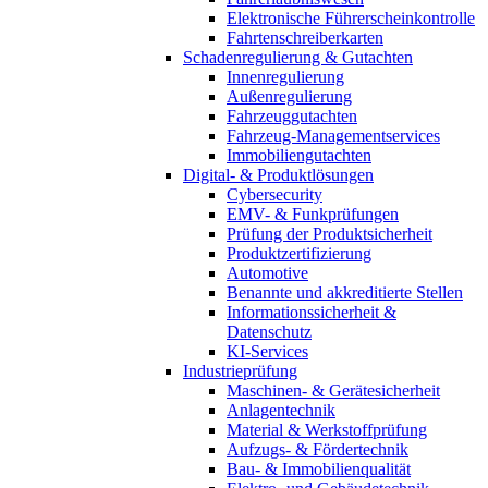
Elektronische Führerscheinkontrolle
Fahrtenschreiberkarten
Schadenregulierung & Gutachten
Innenregulierung
Außenregulierung
Fahrzeuggutachten
Fahrzeug-Managementservices
Immobiliengutachten
Digital- & Produktlösungen
Cybersecurity
EMV- & Funkprüfungen
Prüfung der Produktsicherheit
Produktzertifizierung
Automotive
Benannte und akkreditierte Stellen
Informationssicherheit &
Datenschutz
KI-Services
Industrieprüfung
Maschinen- & Gerätesicherheit
Anlagentechnik
Material & Werkstoffprüfung
Aufzugs- & Fördertechnik
Bau- & Immobilienqualität