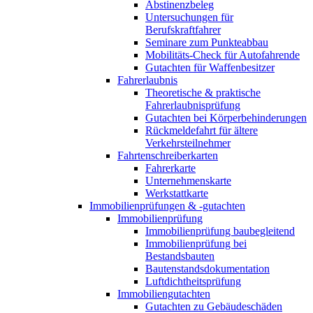
Abstinenzbeleg
Untersuchungen für
Berufskraftfahrer
Seminare zum Punkteabbau
Mobilitäts-Check für Autofahrende
Gutachten für Waffenbesitzer
Fahrerlaubnis
Theoretische & praktische
Fahrerlaubnisprüfung
Gutachten bei Körperbehinderungen
Rückmeldefahrt für ältere
Verkehrsteilnehmer
Fahrtenschreiberkarten
Fahrerkarte
Unternehmenskarte
Werkstattkarte
Immobilienprüfungen & -gutachten
Immobilienprüfung
Immobilienprüfung baubegleitend
Immobilienprüfung bei
Bestandsbauten
Bautenstandsdokumentation
Luftdichtheitsprüfung
Immobiliengutachten
Gutachten zu Gebäudeschäden