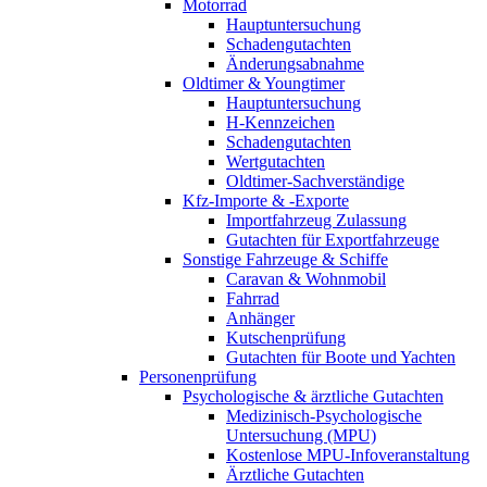
Motorrad
Hauptuntersuchung
Schadengutachten
Änderungsabnahme
Oldtimer & Youngtimer
Hauptuntersuchung
H-Kennzeichen
Schadengutachten
Wertgutachten
Oldtimer-Sachverständige
Kfz-Importe & -Exporte
Importfahrzeug Zulassung
Gutachten für Exportfahrzeuge
Sonstige Fahrzeuge & Schiffe
Caravan & Wohnmobil
Fahrrad
Anhänger
Kutschenprüfung
Gutachten für Boote und Yachten
Personenprüfung
Psychologische & ärztliche Gutachten
Medizinisch-Psychologische
Untersuchung (MPU)
Kostenlose MPU-Infoveranstaltung
Ärztliche Gutachten