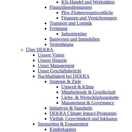
Kfz-Handel und Werkstätten
Finanzdienstleistungen
Pkw‑Flottenverantwortliche
Finanzen und Versicherungen
Transport und Logistik
Fertigung
Industriegüter
Bauwesen und Immobilien
Verteidigung
Über DEKRA
Unsere Vision
Unsere Historie
Unser Management
Unser Geschäftsbericht
Nachhaltigkeit bei DEKRA
Strategie & Ziele
Umwelt & Klima
Mitarbeitende & Gesellschaft
Liefer- & Wertschöpfungskette
Management & Governance
Initiativen & Standards
DEKRA Climate Impact-Programm
Vielfalt, Gerechtigkeit und Inklusion​
Sponsoring & Engagement
Kinderkappen