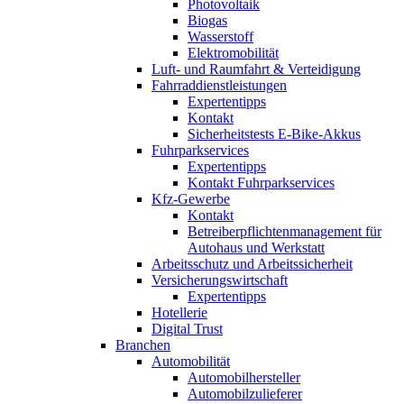
Photovoltaik
Biogas
Wasserstoff
Elektromobilität
Luft- und Raumfahrt & Verteidigung
Fahrraddienstleistungen
Expertentipps
Kontakt
Sicherheitstests E-Bike-Akkus
Fuhrparkservices
Expertentipps
Kontakt Fuhrparkservices
Kfz-Gewerbe
Kontakt
Betreiberpflichtenmanagement für
Autohaus und Werkstatt
Arbeitsschutz und Arbeitssicherheit
Versicherungswirtschaft
Expertentipps
Hotellerie
Digital Trust
Branchen
Automobilität
Automobilhersteller
Automobilzulieferer