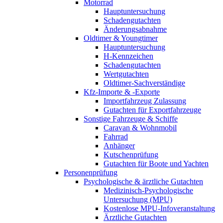
Motorrad
Hauptuntersuchung
Schadengutachten
Änderungsabnahme
Oldtimer & Youngtimer
Hauptuntersuchung
H-Kennzeichen
Schadengutachten
Wertgutachten
Oldtimer-Sachverständige
Kfz-Importe & -Exporte
Importfahrzeug Zulassung
Gutachten für Exportfahrzeuge
Sonstige Fahrzeuge & Schiffe
Caravan & Wohnmobil
Fahrrad
Anhänger
Kutschenprüfung
Gutachten für Boote und Yachten
Personenprüfung
Psychologische & ärztliche Gutachten
Medizinisch-Psychologische
Untersuchung (MPU)
Kostenlose MPU-Infoveranstaltung
Ärztliche Gutachten