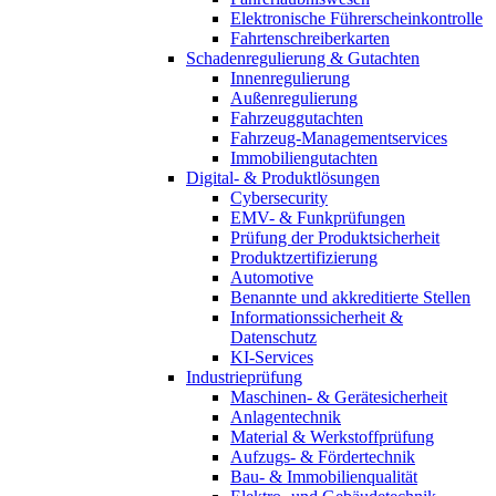
Elektronische Führerscheinkontrolle
Fahrtenschreiberkarten
Schadenregulierung & Gutachten
Innenregulierung
Außenregulierung
Fahrzeuggutachten
Fahrzeug-Managementservices
Immobiliengutachten
Digital- & Produktlösungen
Cybersecurity
EMV- & Funkprüfungen
Prüfung der Produktsicherheit
Produktzertifizierung
Automotive
Benannte und akkreditierte Stellen
Informationssicherheit &
Datenschutz
KI-Services
Industrieprüfung
Maschinen- & Gerätesicherheit
Anlagentechnik
Material & Werkstoffprüfung
Aufzugs- & Fördertechnik
Bau- & Immobilienqualität