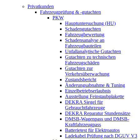
Privatkunden
Fahrzeugprüfung & -gutachten
PKW
Hauptuntersuchung (HU)
Schadengutachten
Fahrzeugbewertung
Schadensanalyse an
Fahrzeugbauteilen
Unfallanalytische Gutachten
Gutachten zu technischen
Fahrzeugschäden
Gutachten zur
Verkehrsüberwachung
Zustandsbericht
Änderungsabnahme & Tuning
Einzelbetriebserlaubnis
Ausstellung Feinstaubplakette
DEKRA Siegel für
Gebrauchtfahrzeuge
DEKRA Reparatur Stundensätze
DMSB-Wagenpass und DMSB-
Kraftfahrzeugpass
Batterietest für Elektroautos
Ladekabel Prüfung nach DGUV V3