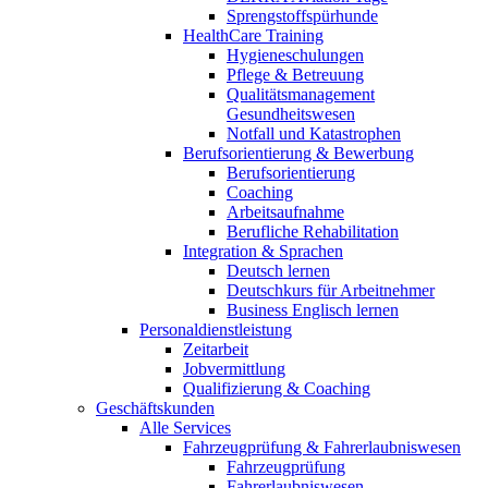
Sprengstoffspürhunde
HealthCare Training
Hygieneschulungen
Pflege & Betreuung
Qualitätsmanagement
Gesundheitswesen
Notfall und Katastrophen
Berufsorientierung & Bewerbung
Berufsorientierung
Coaching
Arbeitsaufnahme
Berufliche Rehabilitation
Integration & Sprachen
Deutsch lernen
Deutschkurs für Arbeitnehmer
Business Englisch lernen
Personaldienstleistung
Zeitarbeit
Jobvermittlung
Qualifizierung & Coaching
Geschäftskunden
Alle Services
Fahrzeugprüfung & Fahrerlaubniswesen
Fahrzeugprüfung
Fahrerlaubniswesen