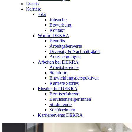
Events
Karriere
Jobs
Jobsuche
Bewerbung
Kontakt
Warum DEKRA
Benefits
Arbeitgeberwerte
Diversity & Nachhaltigkeit
Auszeichnungen
Arbeiten bei DEKRA
Arbeitsbereiche
Standorte
Entwicklungsperspektiven
Karriere Stories
Einstieg bei DEKRA
Berufserfahrene
Berufseinsteiger:innen
Studierende
Schüler:innen
Karriereevents DEKRA