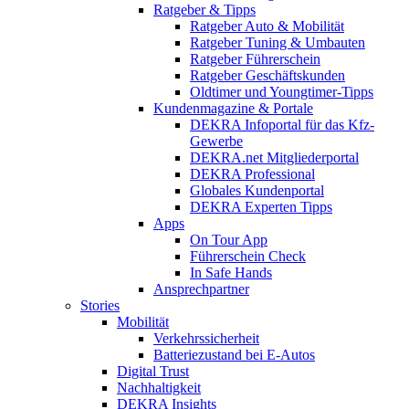
Ratgeber & Tipps
Ratgeber Auto & Mobilität
Ratgeber Tuning & Umbauten
Ratgeber Führerschein
Ratgeber Geschäftskunden
Oldtimer und Youngtimer-Tipps
Kundenmagazine & Portale
DEKRA Infoportal für das Kfz-
Gewerbe
DEKRA.net Mitgliederportal
DEKRA Professional
Globales Kundenportal
DEKRA Experten Tipps
Apps
On Tour App
Führerschein Check
In Safe Hands
Ansprechpartner
Stories
Mobilität
Verkehrssicherheit
Batteriezustand bei E-Autos
Digital Trust
Nachhaltigkeit
DEKRA Insights