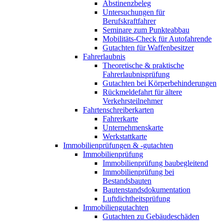
Abstinenzbeleg
Untersuchungen für
Berufskraftfahrer
Seminare zum Punkteabbau
Mobilitäts-Check für Autofahrende
Gutachten für Waffenbesitzer
Fahrerlaubnis
Theoretische & praktische
Fahrerlaubnisprüfung
Gutachten bei Körperbehinderungen
Rückmeldefahrt für ältere
Verkehrsteilnehmer
Fahrtenschreiberkarten
Fahrerkarte
Unternehmenskarte
Werkstattkarte
Immobilienprüfungen & -gutachten
Immobilienprüfung
Immobilienprüfung baubegleitend
Immobilienprüfung bei
Bestandsbauten
Bautenstandsdokumentation
Luftdichtheitsprüfung
Immobiliengutachten
Gutachten zu Gebäudeschäden