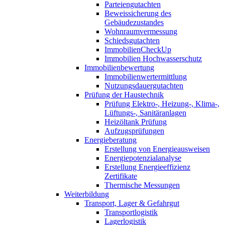
Parteiengutachten
Beweissicherung des
Gebäudezustandes
Wohnraumvermessung
Schiedsgutachten
ImmobilienCheckUp
Immobilien Hochwasserschutz
Immobilienbewertung
Immobilienwertermittlung
Nutzungsdauergutachten
Prüfung der Haustechnik
Prüfung Elektro-, Heizung-, Klima-,
Lüftungs-, Sanitäranlagen
Heizöltank Prüfung
Aufzugsprüfungen
Energieberatung
Erstellung von Energieausweisen
Energiepotenzialanalyse
Erstellung Energieeffizienz
Zertifikate
Thermische Messungen
Weiterbildung
Transport, Lager & Gefahrgut
Transportlogistik
Lagerlogistik