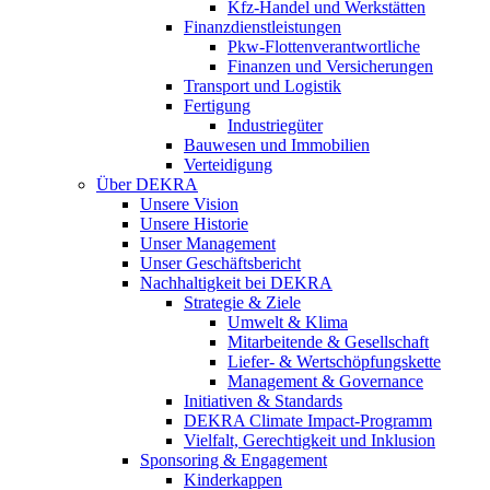
Kfz-Handel und Werkstätten
Finanzdienstleistungen
Pkw‑Flottenverantwortliche
Finanzen und Versicherungen
Transport und Logistik
Fertigung
Industriegüter
Bauwesen und Immobilien
Verteidigung
Über DEKRA
Unsere Vision
Unsere Historie
Unser Management
Unser Geschäftsbericht
Nachhaltigkeit bei DEKRA
Strategie & Ziele
Umwelt & Klima
Mitarbeitende & Gesellschaft
Liefer- & Wertschöpfungskette
Management & Governance
Initiativen & Standards
DEKRA Climate Impact-Programm
Vielfalt, Gerechtigkeit und Inklusion​
Sponsoring & Engagement
Kinderkappen