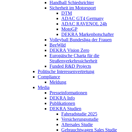
Handball Schiedsrichter
Sicherheit im Motorsport
DTM
ADAC GT4 Germany
ADAC RAVENOL 24h
MotoGP
DEKRA Markenbotschafter
Volleyball Bundesliga der Frauen
BeeWild
DEKRA Vision Zero
Europäische Charta für die
Straßenverkehrssicherheit
Funded R&D Projects
Politische Interessenvertretung
Compliance
Meldung
Media
Presseinformationen
DEKRA Info
Publikationen
DEKRA Studien
Fahrradstudie 2025
Versicherungsstudie
Aftersales Studie
Gebrauchtwagen Sales Studie