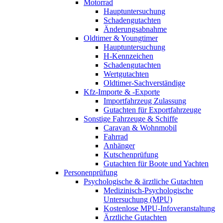
Motorrad
Hauptuntersuchung
Schadengutachten
Änderungsabnahme
Oldtimer & Youngtimer
Hauptuntersuchung
H-Kennzeichen
Schadengutachten
Wertgutachten
Oldtimer-Sachverständige
Kfz-Importe & -Exporte
Importfahrzeug Zulassung
Gutachten für Exportfahrzeuge
Sonstige Fahrzeuge & Schiffe
Caravan & Wohnmobil
Fahrrad
Anhänger
Kutschenprüfung
Gutachten für Boote und Yachten
Personenprüfung
Psychologische & ärztliche Gutachten
Medizinisch-Psychologische
Untersuchung (MPU)
Kostenlose MPU-Infoveranstaltung
Ärztliche Gutachten