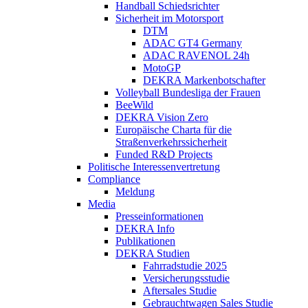
Handball Schiedsrichter
Sicherheit im Motorsport
DTM
ADAC GT4 Germany
ADAC RAVENOL 24h
MotoGP
DEKRA Markenbotschafter
Volleyball Bundesliga der Frauen
BeeWild
DEKRA Vision Zero
Europäische Charta für die
Straßenverkehrssicherheit
Funded R&D Projects
Politische Interessenvertretung
Compliance
Meldung
Media
Presseinformationen
DEKRA Info
Publikationen
DEKRA Studien
Fahrradstudie 2025
Versicherungsstudie
Aftersales Studie
Gebrauchtwagen Sales Studie