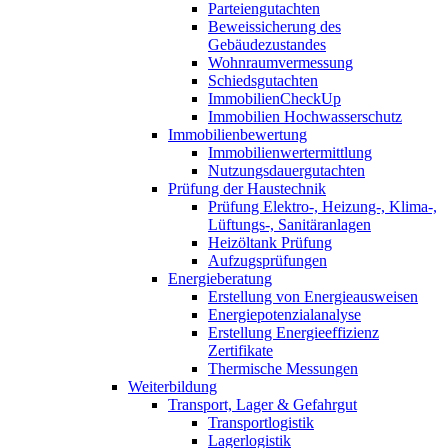
Parteiengutachten
Beweissicherung des
Gebäudezustandes
Wohnraumvermessung
Schiedsgutachten
ImmobilienCheckUp
Immobilien Hochwasserschutz
Immobilienbewertung
Immobilienwertermittlung
Nutzungsdauergutachten
Prüfung der Haustechnik
Prüfung Elektro-, Heizung-, Klima-,
Lüftungs-, Sanitäranlagen
Heizöltank Prüfung
Aufzugsprüfungen
Energieberatung
Erstellung von Energieausweisen
Energiepotenzialanalyse
Erstellung Energieeffizienz
Zertifikate
Thermische Messungen
Weiterbildung
Transport, Lager & Gefahrgut
Transportlogistik
Lagerlogistik