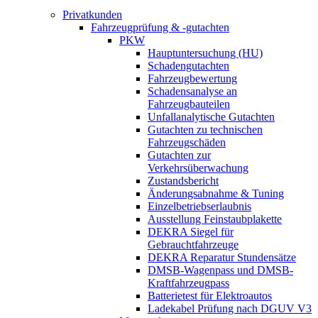
Privatkunden
Fahrzeugprüfung & -gutachten
PKW
Hauptuntersuchung (HU)
Schadengutachten
Fahrzeugbewertung
Schadensanalyse an
Fahrzeugbauteilen
Unfallanalytische Gutachten
Gutachten zu technischen
Fahrzeugschäden
Gutachten zur
Verkehrsüberwachung
Zustandsbericht
Änderungsabnahme & Tuning
Einzelbetriebserlaubnis
Ausstellung Feinstaubplakette
DEKRA Siegel für
Gebrauchtfahrzeuge
DEKRA Reparatur Stundensätze
DMSB-Wagenpass und DMSB-
Kraftfahrzeugpass
Batterietest für Elektroautos
Ladekabel Prüfung nach DGUV V3