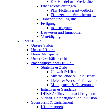
Kfz-Handel und Werkstätten
Finanzdienstleistungen
Pkw‑Flottenverantwortliche
Finanzen und Versicherungen
Transport und Logistik
Fertigung
Industriegüter
Bauwesen und Immobilien
Verteidigung
Über DEKRA
Unsere Vision
Unsere Historie
Unser Management
Unser Geschäftsbericht
Nachhaltigkeit bei DEKRA
Strategie & Ziele
Umwelt & Klima
Mitarbeitende & Gesellschaft
Liefer- & Wertschöpfungskette
Management & Governance
Initiativen & Standards
DEKRA Climate Impact-Programm
Vielfalt, Gerechtigkeit und Inklusion​
Sponsoring & Engagement
Kinderkappen