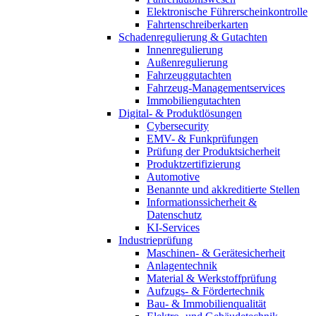
Elektronische Führerscheinkontrolle
Fahrtenschreiberkarten
Schadenregulierung & Gutachten
Innenregulierung
Außenregulierung
Fahrzeuggutachten
Fahrzeug-Managementservices
Immobiliengutachten
Digital- & Produktlösungen
Cybersecurity
EMV- & Funkprüfungen
Prüfung der Produktsicherheit
Produktzertifizierung
Automotive
Benannte und akkreditierte Stellen
Informationssicherheit &
Datenschutz
KI-Services
Industrieprüfung
Maschinen- & Gerätesicherheit
Anlagentechnik
Material & Werkstoffprüfung
Aufzugs- & Fördertechnik
Bau- & Immobilienqualität