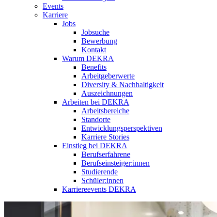
Events
Karriere
Jobs
Jobsuche
Bewerbung
Kontakt
Warum DEKRA
Benefits
Arbeitgeberwerte
Diversity & Nachhaltigkeit
Auszeichnungen
Arbeiten bei DEKRA
Arbeitsbereiche
Standorte
Entwicklungsperspektiven
Karriere Stories
Einstieg bei DEKRA
Berufserfahrene
Berufseinsteiger:innen
Studierende
Schüler:innen
Karriereevents DEKRA