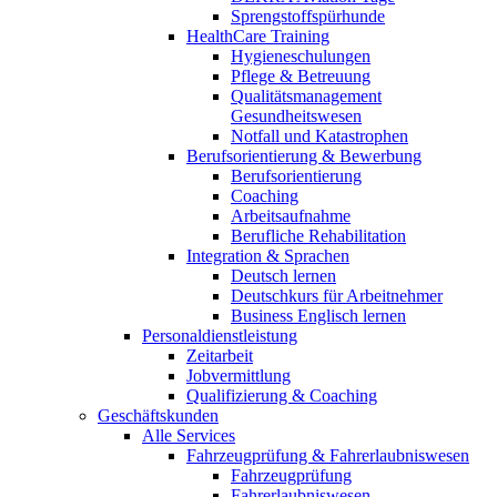
Sprengstoffspürhunde
HealthCare Training
Hygieneschulungen
Pflege & Betreuung
Qualitätsmanagement
Gesundheitswesen
Notfall und Katastrophen
Berufsorientierung & Bewerbung
Berufsorientierung
Coaching
Arbeitsaufnahme
Berufliche Rehabilitation
Integration & Sprachen
Deutsch lernen
Deutschkurs für Arbeitnehmer
Business Englisch lernen
Personaldienstleistung
Zeitarbeit
Jobvermittlung
Qualifizierung & Coaching
Geschäftskunden
Alle Services
Fahrzeugprüfung & Fahrerlaubniswesen
Fahrzeugprüfung
Fahrerlaubniswesen