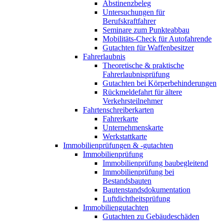
Abstinenzbeleg
Untersuchungen für
Berufskraftfahrer
Seminare zum Punkteabbau
Mobilitäts-Check für Autofahrende
Gutachten für Waffenbesitzer
Fahrerlaubnis
Theoretische & praktische
Fahrerlaubnisprüfung
Gutachten bei Körperbehinderungen
Rückmeldefahrt für ältere
Verkehrsteilnehmer
Fahrtenschreiberkarten
Fahrerkarte
Unternehmenskarte
Werkstattkarte
Immobilienprüfungen & -gutachten
Immobilienprüfung
Immobilienprüfung baubegleitend
Immobilienprüfung bei
Bestandsbauten
Bautenstandsdokumentation
Luftdichtheitsprüfung
Immobiliengutachten
Gutachten zu Gebäudeschäden