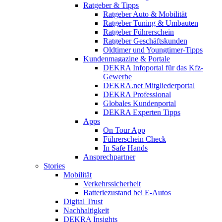
Ratgeber & Tipps
Ratgeber Auto & Mobilität
Ratgeber Tuning & Umbauten
Ratgeber Führerschein
Ratgeber Geschäftskunden
Oldtimer und Youngtimer-Tipps
Kundenmagazine & Portale
DEKRA Infoportal für das Kfz-
Gewerbe
DEKRA.net Mitgliederportal
DEKRA Professional
Globales Kundenportal
DEKRA Experten Tipps
Apps
On Tour App
Führerschein Check
In Safe Hands
Ansprechpartner
Stories
Mobilität
Verkehrssicherheit
Batteriezustand bei E-Autos
Digital Trust
Nachhaltigkeit
DEKRA Insights