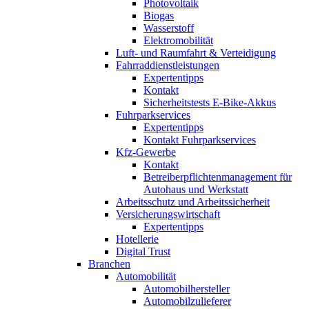
Photovoltaik
Biogas
Wasserstoff
Elektromobilität
Luft- und Raumfahrt & Verteidigung
Fahrraddienstleistungen
Expertentipps
Kontakt
Sicherheitstests E-Bike-Akkus
Fuhrparkservices
Expertentipps
Kontakt Fuhrparkservices
Kfz-Gewerbe
Kontakt
Betreiberpflichtenmanagement für
Autohaus und Werkstatt
Arbeitsschutz und Arbeitssicherheit
Versicherungswirtschaft
Expertentipps
Hotellerie
Digital Trust
Branchen
Automobilität
Automobilhersteller
Automobilzulieferer