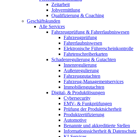
Zeitarbeit
Jobvermittlung
Qualifizierung & Coaching
Geschäftskunden
Alle Services
Fahrzeugprüfung & Fahrerlaubniswesen
Fahrzeugprüfung
Fahrerlaubniswesen
Elektronische Führerscheinkontrolle
Fahrtenschreiberkarten
Schadenregulierung & Gutachten
Innenregulierung
Außenregulierung
Fahrzeuggutachten
Fahrzeug-Managementservices
Immobiliengutachten
Digital- & Produktlösungen
Cybersecurity
EMV- & Funkprüfungen
Prüfung der Produktsicherheit
Produktzertifizierung
Automotive
Benannte und akkreditierte Stellen
Informationssicherheit & Datenschutz
KI-Services