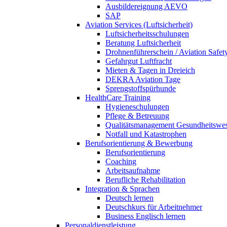
Ausbildereignung AEVO
SAP
Aviation Services (Luftsicherheit)
Luftsicherheitsschulungen
Beratung Luftsicherheit
Drohnenführerschein / Aviation Safet
Gefahrgut Luftfracht
Mieten & Tagen in Dreieich
DEKRA Aviation Tage
Sprengstoffspürhunde
HealthCare Training
Hygieneschulungen
Pflege & Betreuung
Qualitätsmanagement Gesundheitswe
Notfall und Katastrophen
Berufsorientierung & Bewerbung
Berufsorientierung
Coaching
Arbeitsaufnahme
Berufliche Rehabilitation
Integration & Sprachen
Deutsch lernen
Deutschkurs für Arbeitnehmer
Business Englisch lernen
Personaldienstleistung