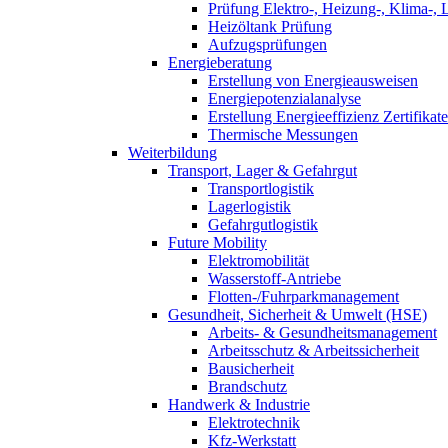
Prüfung Elektro-, Heizung-, Klima-, 
Heizöltank Prüfung
Aufzugsprüfungen
Energieberatung
Erstellung von Energieausweisen
Energiepotenzialanalyse
Erstellung Energieeffizienz Zertifikate
Thermische Messungen
Weiterbildung
Transport, Lager & Gefahrgut
Transportlogistik
Lagerlogistik
Gefahrgutlogistik
Future Mobility
Elektromobilität
Wasserstoff-Antriebe
Flotten-/Fuhrparkmanagement
Gesundheit, Sicherheit & Umwelt (HSE)
Arbeits- & Gesundheitsmanagement
Arbeitsschutz & Arbeitssicherheit
Bausicherheit
Brandschutz
Handwerk & Industrie
Elektrotechnik
Kfz-Werkstatt