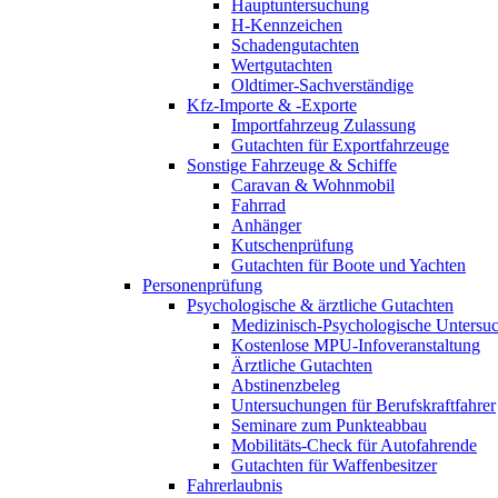
Hauptuntersuchung
H-Kennzeichen
Schadengutachten
Wertgutachten
Oldtimer-Sachverständige
Kfz-Importe & -Exporte
Importfahrzeug Zulassung
Gutachten für Exportfahrzeuge
Sonstige Fahrzeuge & Schiffe
Caravan & Wohnmobil
Fahrrad
Anhänger
Kutschenprüfung
Gutachten für Boote und Yachten
Personenprüfung
Psychologische & ärztliche Gutachten
Medizinisch-Psychologische Unters
Kostenlose MPU-Infoveranstaltung
Ärztliche Gutachten
Abstinenzbeleg
Untersuchungen für Berufskraftfahrer
Seminare zum Punkteabbau
Mobilitäts-Check für Autofahrende
Gutachten für Waffenbesitzer
Fahrerlaubnis