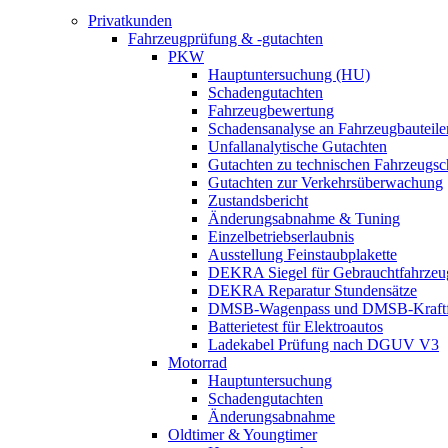
Privatkunden
Fahrzeugprüfung & -gutachten
PKW
Hauptuntersuchung (HU)
Schadengutachten
Fahrzeugbewertung
Schadensanalyse an Fahrzeugbauteile
Unfallanalytische Gutachten
Gutachten zu technischen Fahrzeugs
Gutachten zur Verkehrsüberwachung
Zustandsbericht
Änderungsabnahme & Tuning
Einzelbetriebserlaubnis
Ausstellung Feinstaubplakette
DEKRA Siegel für Gebrauchtfahrzeu
DEKRA Reparatur Stundensätze
DMSB-Wagenpass und DMSB-Kraftf
Batterietest für Elektroautos
Ladekabel Prüfung nach DGUV V3
Motorrad
Hauptuntersuchung
Schadengutachten
Änderungsabnahme
Oldtimer & Youngtimer