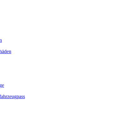
n
chäden
ge
ahrzeugpass