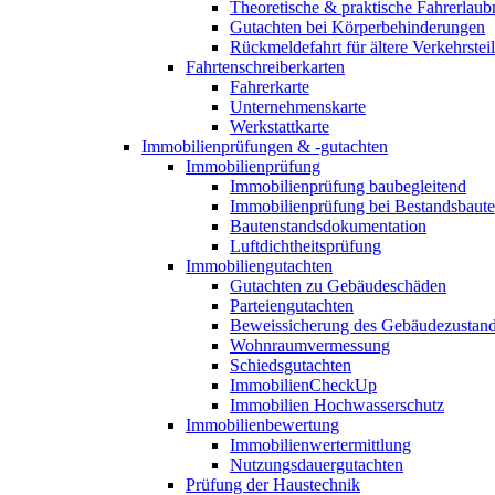
Theoretische & praktische Fahrerlaub
Gutachten bei Körperbehinderungen
Rückmeldefahrt für ältere Verkehrste
Fahrtenschreiberkarten
Fahrerkarte
Unternehmenskarte
Werkstattkarte
Immobilienprüfungen & -gutachten
Immobilienprüfung
Immobilienprüfung baubegleitend
Immobilienprüfung bei Bestandsbaut
Bautenstandsdokumentation
Luftdichtheitsprüfung
Immobiliengutachten
Gutachten zu Gebäudeschäden
Parteiengutachten
Beweissicherung des Gebäudezustan
Wohnraumvermessung
Schiedsgutachten
ImmobilienCheckUp
Immobilien Hochwasserschutz
Immobilienbewertung
Immobilienwertermittlung
Nutzungsdauergutachten
Prüfung der Haustechnik