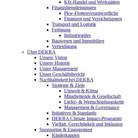
Kfz-Handel und Werkstätten
Finanzdienstleistungen
Pkw‑Flottenverantwortliche
Finanzen und Versicherungen
Transport und Logistik
Fertigung
Industriegüter
Bauwesen und Immobilien
Verteidigung
Über DEKRA
Unsere Vision
Unsere Historie
Unser Management
Unser Geschäftsbericht
Nachhaltigkeit bei DEKRA
Strategie & Ziele
Umwelt & Klima
Mitarbeitende & Gesellschaft
Liefer- & Wertschöpfungskette
Management & Governance
Initiativen & Standards
DEKRA Climate Impact-Programm
Vielfalt, Gerechtigkeit und Inklusion​
Sponsoring & Engagement
Kinderkappen