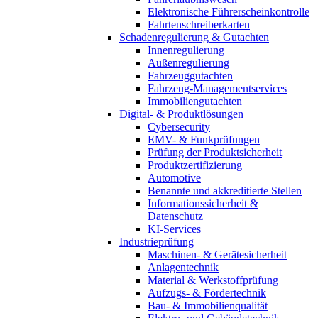
Elektronische Führerscheinkontrolle
Fahrtenschreiberkarten
Schadenregulierung & Gutachten
Innenregulierung
Außenregulierung
Fahrzeuggutachten
Fahrzeug-Managementservices
Immobiliengutachten
Digital- & Produktlösungen
Cybersecurity
EMV- & Funkprüfungen
Prüfung der Produktsicherheit
Produktzertifizierung
Automotive
Benannte und akkreditierte Stellen
Informationssicherheit &
Datenschutz
KI-Services
Industrieprüfung
Maschinen- & Gerätesicherheit
Anlagentechnik
Material & Werkstoffprüfung
Aufzugs- & Fördertechnik
Bau- & Immobilienqualität