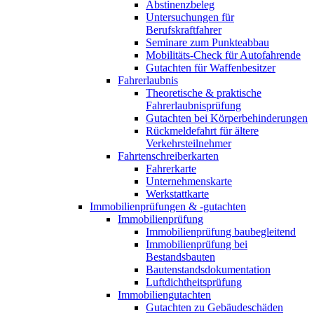
Abstinenzbeleg
Untersuchungen für
Berufskraftfahrer
Seminare zum Punkteabbau
Mobilitäts-Check für Autofahrende
Gutachten für Waffenbesitzer
Fahrerlaubnis
Theoretische & praktische
Fahrerlaubnisprüfung
Gutachten bei Körperbehinderungen
Rückmeldefahrt für ältere
Verkehrsteilnehmer
Fahrtenschreiberkarten
Fahrerkarte
Unternehmenskarte
Werkstattkarte
Immobilienprüfungen & -gutachten
Immobilienprüfung
Immobilienprüfung baubegleitend
Immobilienprüfung bei
Bestandsbauten
Bautenstandsdokumentation
Luftdichtheitsprüfung
Immobiliengutachten
Gutachten zu Gebäudeschäden