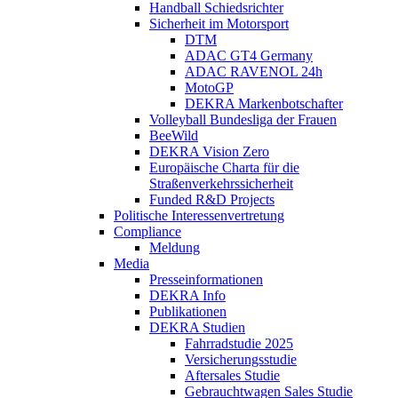
Handball Schiedsrichter
Sicherheit im Motorsport
DTM
ADAC GT4 Germany
ADAC RAVENOL 24h
MotoGP
DEKRA Markenbotschafter
Volleyball Bundesliga der Frauen
BeeWild
DEKRA Vision Zero
Europäische Charta für die
Straßenverkehrssicherheit
Funded R&D Projects
Politische Interessenvertretung
Compliance
Meldung
Media
Presseinformationen
DEKRA Info
Publikationen
DEKRA Studien
Fahrradstudie 2025
Versicherungsstudie
Aftersales Studie
Gebrauchtwagen Sales Studie