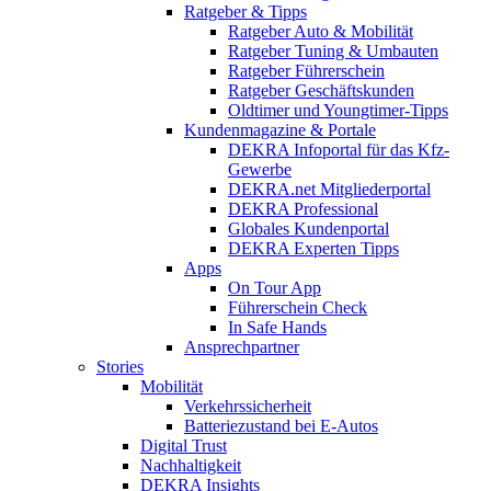
Ratgeber & Tipps
Ratgeber Auto & Mobilität
Ratgeber Tuning & Umbauten
Ratgeber Führerschein
Ratgeber Geschäftskunden
Oldtimer und Youngtimer-Tipps
Kundenmagazine & Portale
DEKRA Infoportal für das Kfz-
Gewerbe
DEKRA.net Mitgliederportal
DEKRA Professional
Globales Kundenportal
DEKRA Experten Tipps
Apps
On Tour App
Führerschein Check
In Safe Hands
Ansprechpartner
Stories
Mobilität
Verkehrssicherheit
Batteriezustand bei E-Autos
Digital Trust
Nachhaltigkeit
DEKRA Insights