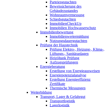
Parteiengutachten
Beweissicherung des
Gebäudezustandes
Wohnraumvermessung
Schiedsgutachten
ImmobilienCheckUp
Immobilien Hochwasserschutz
Immobilienbewertung
Immobilienwertermittlung
Nutzungsdauergutachten
Prüfung der Haustechnik
Prüfung Elektro-, Heizung-, Klima-,
Lüftungs-, Sanitäranlagen
Heizöltank Prüfung
Aufzugsprüfungen
Energieberatung
Erstellung von Energieausweisen
Energiepotenzialanalyse
Erstellung Energieeffizienz
Zertifikate
Thermische Messungen
Weiterbildung
Transport, Lager & Gefahrgut
Transportlogistik
Lagerlogistik