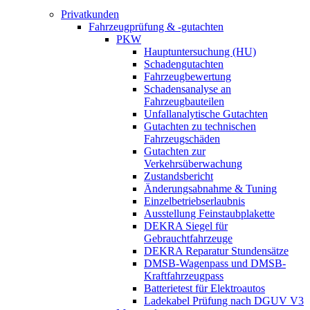
Privatkunden
Fahrzeugprüfung & -gutachten
PKW
Hauptuntersuchung (HU)
Schadengutachten
Fahrzeugbewertung
Schadensanalyse an
Fahrzeugbauteilen
Unfallanalytische Gutachten
Gutachten zu technischen
Fahrzeugschäden
Gutachten zur
Verkehrsüberwachung
Zustandsbericht
Änderungsabnahme & Tuning
Einzelbetriebserlaubnis
Ausstellung Feinstaubplakette
DEKRA Siegel für
Gebrauchtfahrzeuge
DEKRA Reparatur Stundensätze
DMSB-Wagenpass und DMSB-
Kraftfahrzeugpass
Batterietest für Elektroautos
Ladekabel Prüfung nach DGUV V3