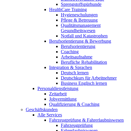
Sprengstoffspürhunde
HealthCare Training
Hygieneschulungen
Pflege & Betreuung
Qualitätsmanagement
Gesundheitswesen
Notfall und Katastrophen
Berufsorientierung & Bewerbung
Berufsorientierung
Coaching
Arbeitsaufnahme
Berufliche Rehabilitation
Integration & Sprachen
Deutsch lernen
Deutschkurs für Arbeitnehmer
Business Englisch lernen
Personaldienstleistung
Zeitarbeit
Jobvermittlung
Qualifizierung & Coaching
Geschäftskunden
Alle Services
Fahrzeugprüfung & Fahrerlaubniswesen
Fahrzeugprüfung
Fahrerlaubniswesen