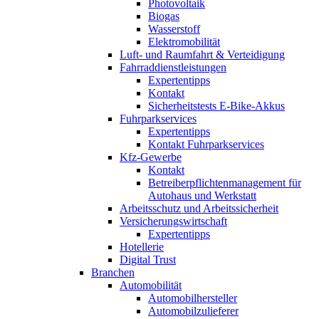
Photovoltaik
Biogas
Wasserstoff
Elektromobilität
Luft- und Raumfahrt & Verteidigung
Fahrraddienstleistungen
Expertentipps
Kontakt
Sicherheitstests E-Bike-Akkus
Fuhrparkservices
Expertentipps
Kontakt Fuhrparkservices
Kfz-Gewerbe
Kontakt
Betreiberpflichtenmanagement für
Autohaus und Werkstatt
Arbeitsschutz und Arbeitssicherheit
Versicherungswirtschaft
Expertentipps
Hotellerie
Digital Trust
Branchen
Automobilität
Automobilhersteller
Automobilzulieferer