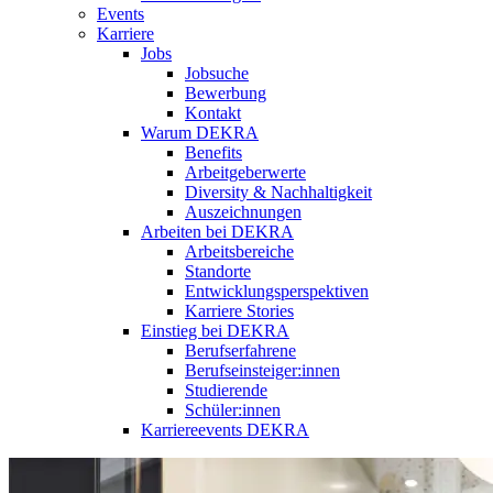
Events
Karriere
Jobs
Jobsuche
Bewerbung
Kontakt
Warum DEKRA
Benefits
Arbeitgeberwerte
Diversity & Nachhaltigkeit
Auszeichnungen
Arbeiten bei DEKRA
Arbeitsbereiche
Standorte
Entwicklungsperspektiven
Karriere Stories
Einstieg bei DEKRA
Berufserfahrene
Berufseinsteiger:innen
Studierende
Schüler:innen
Karriereevents DEKRA