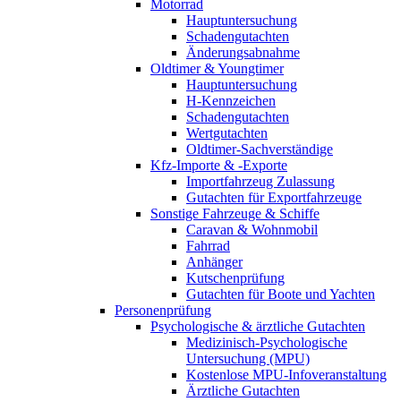
Motorrad
Hauptuntersuchung
Schadengutachten
Änderungsabnahme
Oldtimer & Youngtimer
Hauptuntersuchung
H-Kennzeichen
Schadengutachten
Wertgutachten
Oldtimer-Sachverständige
Kfz-Importe & -Exporte
Importfahrzeug Zulassung
Gutachten für Exportfahrzeuge
Sonstige Fahrzeuge & Schiffe
Caravan & Wohnmobil
Fahrrad
Anhänger
Kutschenprüfung
Gutachten für Boote und Yachten
Personenprüfung
Psychologische & ärztliche Gutachten
Medizinisch-Psychologische
Untersuchung (MPU)
Kostenlose MPU-Infoveranstaltung
Ärztliche Gutachten