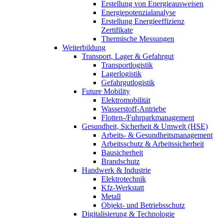
Erstellung von Energieausweisen
Energiepotenzialanalyse
Erstellung Energieeffizienz
Zertifikate
Thermische Messungen
Weiterbildung
Transport, Lager & Gefahrgut
Transportlogistik
Lagerlogistik
Gefahrgutlogistik
Future Mobility
Elektromobilität
Wasserstoff-Antriebe
Flotten-/Fuhrparkmanagement
Gesundheit, Sicherheit & Umwelt (HSE)
Arbeits- & Gesundheitsmanagement
Arbeitsschutz & Arbeitssicherheit
Bausicherheit
Brandschutz
Handwerk & Industrie
Elektrotechnik
Kfz-Werkstatt
Metall
Objekt- und Betriebsschutz
Digitalisierung & Technologie