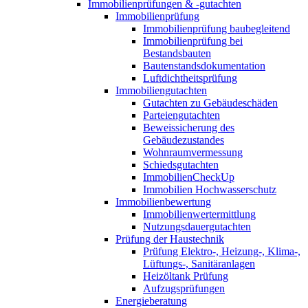
Immobilienprüfungen & -gutachten
Immobilienprüfung
Immobilienprüfung baubegleitend
Immobilienprüfung bei
Bestandsbauten
Bautenstandsdokumentation
Luftdichtheitsprüfung
Immobiliengutachten
Gutachten zu Gebäudeschäden
Parteiengutachten
Beweissicherung des
Gebäudezustandes
Wohnraumvermessung
Schiedsgutachten
ImmobilienCheckUp
Immobilien Hochwasserschutz
Immobilienbewertung
Immobilienwertermittlung
Nutzungsdauergutachten
Prüfung der Haustechnik
Prüfung Elektro-, Heizung-, Klima-,
Lüftungs-, Sanitäranlagen
Heizöltank Prüfung
Aufzugsprüfungen
Energieberatung