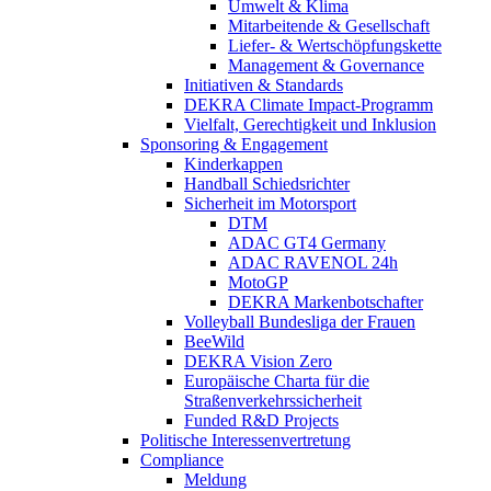
Umwelt & Klima
Mitarbeitende & Gesellschaft
Liefer- & Wertschöpfungskette
Management & Governance
Initiativen & Standards
DEKRA Climate Impact-Programm
Vielfalt, Gerechtigkeit und Inklusion​
Sponsoring & Engagement
Kinderkappen
Handball Schiedsrichter
Sicherheit im Motorsport
DTM
ADAC GT4 Germany
ADAC RAVENOL 24h
MotoGP
DEKRA Markenbotschafter
Volleyball Bundesliga der Frauen
BeeWild
DEKRA Vision Zero
Europäische Charta für die
Straßenverkehrssicherheit
Funded R&D Projects
Politische Interessenvertretung
Compliance
Meldung