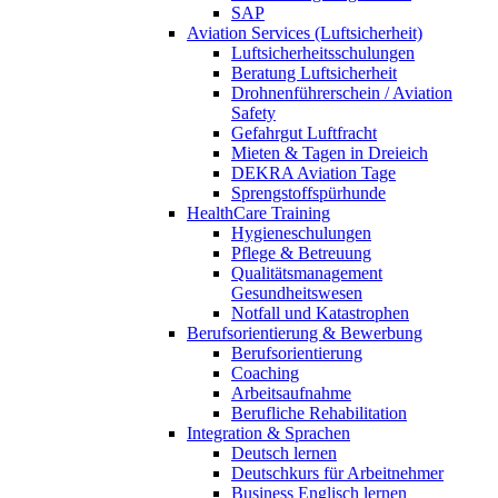
SAP
Aviation Services (Luftsicherheit)
Luftsicherheitsschulungen
Beratung Luftsicherheit
Drohnenführerschein / Aviation
Safety
Gefahrgut Luftfracht
Mieten & Tagen in Dreieich
DEKRA Aviation Tage
Sprengstoffspürhunde
HealthCare Training
Hygieneschulungen
Pflege & Betreuung
Qualitätsmanagement
Gesundheitswesen
Notfall und Katastrophen
Berufsorientierung & Bewerbung
Berufsorientierung
Coaching
Arbeitsaufnahme
Berufliche Rehabilitation
Integration & Sprachen
Deutsch lernen
Deutschkurs für Arbeitnehmer
Business Englisch lernen