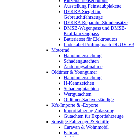
Einzelbetriebserlaubnis
Ausstellung Feinstaubplakette
DEKRA Siegel für
Gebrauchtfahrzeuge
DEKRA Reparatur Stundensätze
DMSB-Wagenpass und DMSB-
Kraftfahrzeugpass
Batterietest für Elektroautos
Ladekabel Prüfung nach DGUV V3
Motorrad
Hauptuntersuchung
Schadengutachten
Änderungsabnahme
Oldtimer & Youngtimer
Hauptuntersuchung
H-Kennzeichen
Schadengutachten
Wertgutachten
Oldtimer-Sachverständige
Kfz-Importe & -Exporte
Importfahrzeug Zulassung
Gutachten für Exportfahrzeuge
Sonstige Fahrzeuge & Schiffe
Caravan & Wohnmobil
Fahrrad