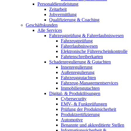
Personaldienstleistung
Zeitarbeit
Jobvermittlung
Qualifizierung & Coaching
Geschäftskunden
Alle Services
Fahrzeugprüfung & Fahrerlaubniswesen
Fahrzeugprüfung
Fahrerlaubniswesen
Elektronische Führerscheinkontrolle
Fahrtenschreiberkarten
Schadenregulierung & Gutachten
Innenregulierung
Außenregulierung
Fahrzeuggutachten
Fahrzeug-Managementservices
Immobiliengutachten
Digital- & Produktlösungen
Cybersecurity
EMV- & Funkprüfungen
Prüfung der Produktsicherheit
Produktzertifizierung
Automotive
Benannte und akkreditierte Stellen
Informationssicherheit &