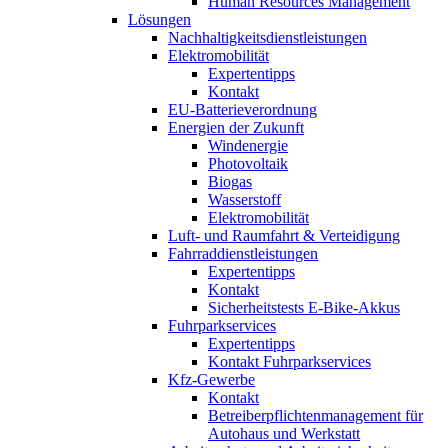
Human Resources Management
Lösungen
Nachhaltigkeitsdienstleistungen
Elektromobilität
Expertentipps
Kontakt
EU-Batterieverordnung
Energien der Zukunft
Windenergie
Photovoltaik
Biogas
Wasserstoff
Elektromobilität
Luft- und Raumfahrt & Verteidigung
Fahrraddienstleistungen
Expertentipps
Kontakt
Sicherheitstests E-Bike-Akkus
Fuhrparkservices
Expertentipps
Kontakt Fuhrparkservices
Kfz-Gewerbe
Kontakt
Betreiberpflichtenmanagement für
Autohaus und Werkstatt