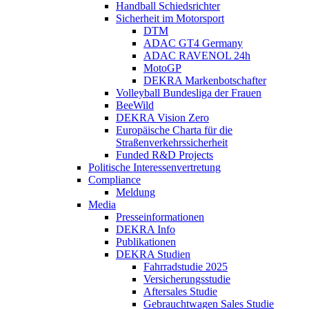
Handball Schiedsrichter
Sicherheit im Motorsport
DTM
ADAC GT4 Germany
ADAC RAVENOL 24h
MotoGP
DEKRA Markenbotschafter
Volleyball Bundesliga der Frauen
BeeWild
DEKRA Vision Zero
Europäische Charta für die
Straßenverkehrssicherheit
Funded R&D Projects
Politische Interessenvertretung
Compliance
Meldung
Media
Presseinformationen
DEKRA Info
Publikationen
DEKRA Studien
Fahrradstudie 2025
Versicherungsstudie
Aftersales Studie
Gebrauchtwagen Sales Studie