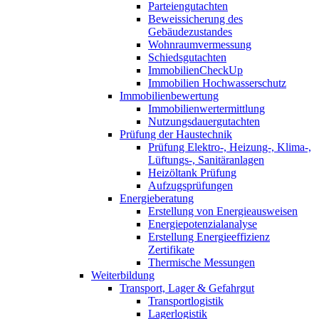
Parteiengutachten
Beweissicherung des
Gebäudezustandes
Wohnraumvermessung
Schiedsgutachten
ImmobilienCheckUp
Immobilien Hochwasserschutz
Immobilienbewertung
Immobilienwertermittlung
Nutzungsdauergutachten
Prüfung der Haustechnik
Prüfung Elektro-, Heizung-, Klima-,
Lüftungs-, Sanitäranlagen
Heizöltank Prüfung
Aufzugsprüfungen
Energieberatung
Erstellung von Energieausweisen
Energiepotenzialanalyse
Erstellung Energieeffizienz
Zertifikate
Thermische Messungen
Weiterbildung
Transport, Lager & Gefahrgut
Transportlogistik
Lagerlogistik