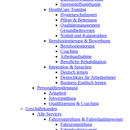
Sprengstoffspürhunde
HealthCare Training
Hygieneschulungen
Pflege & Betreuung
Qualitätsmanagement
Gesundheitswesen
Notfall und Katastrophen
Berufsorientierung & Bewerbung
Berufsorientierung
Coaching
Arbeitsaufnahme
Berufliche Rehabilitation
Integration & Sprachen
Deutsch lernen
Deutschkurs für Arbeitnehmer
Business Englisch lernen
Personaldienstleistung
Zeitarbeit
Jobvermittlung
Qualifizierung & Coaching
Geschäftskunden
Alle Services
Fahrzeugprüfung & Fahrerlaubniswesen
Fahrzeugprüfung
Fahrerlaubniswesen