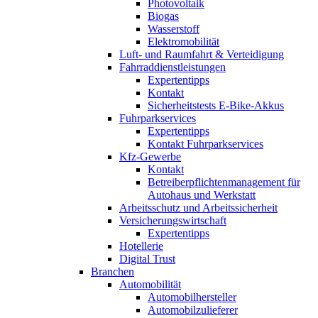
Photovoltaik
Biogas
Wasserstoff
Elektromobilität
Luft- und Raumfahrt & Verteidigung
Fahrraddienstleistungen
Expertentipps
Kontakt
Sicherheitstests E-Bike-Akkus
Fuhrparkservices
Expertentipps
Kontakt Fuhrparkservices
Kfz-Gewerbe
Kontakt
Betreiberpflichtenmanagement für
Autohaus und Werkstatt
Arbeitsschutz und Arbeitssicherheit
Versicherungswirtschaft
Expertentipps
Hotellerie
Digital Trust
Branchen
Automobilität
Automobilhersteller
Automobilzulieferer