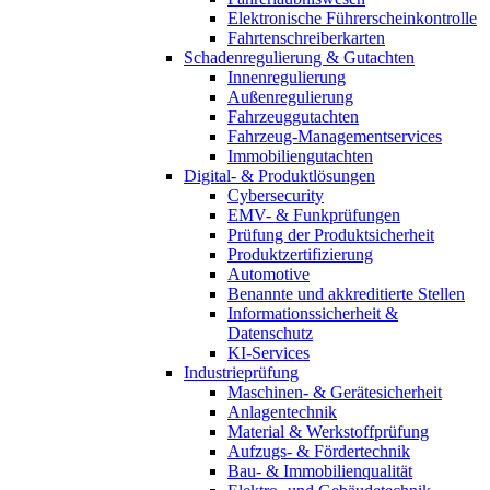
Elektronische Führerscheinkontrolle
Fahrtenschreiberkarten
Schadenregulierung & Gutachten
Innenregulierung
Außenregulierung
Fahrzeuggutachten
Fahrzeug-Managementservices
Immobiliengutachten
Digital- & Produktlösungen
Cybersecurity
EMV- & Funkprüfungen
Prüfung der Produktsicherheit
Produktzertifizierung
Automotive
Benannte und akkreditierte Stellen
Informationssicherheit &
Datenschutz
KI-Services
Industrieprüfung
Maschinen- & Gerätesicherheit
Anlagentechnik
Material & Werkstoffprüfung
Aufzugs- & Fördertechnik
Bau- & Immobilienqualität