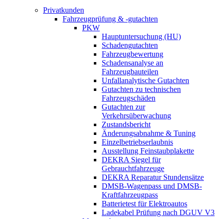
Privatkunden
Fahrzeugprüfung & -gutachten
PKW
Hauptuntersuchung (HU)
Schadengutachten
Fahrzeugbewertung
Schadensanalyse an
Fahrzeugbauteilen
Unfallanalytische Gutachten
Gutachten zu technischen
Fahrzeugschäden
Gutachten zur
Verkehrsüberwachung
Zustandsbericht
Änderungsabnahme & Tuning
Einzelbetriebserlaubnis
Ausstellung Feinstaubplakette
DEKRA Siegel für
Gebrauchtfahrzeuge
DEKRA Reparatur Stundensätze
DMSB-Wagenpass und DMSB-
Kraftfahrzeugpass
Batterietest für Elektroautos
Ladekabel Prüfung nach DGUV V3