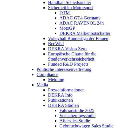
Handball Schiedsrichter
Sicherheit im Motorsport
DTM
ADAC GT4 Germany
ADAC RAVENOL 24h
MotoGP
DEKRA Markenbotschafter
Volleyball Bundesliga der Frauen
BeeWild
DEKRA Vision Zero
Europäische Charta für die
Straßenverkehrssicherheit
Funded R&D Projects
Politische Interessenvertretung
Compliance
Meldung
Media
Presseinformationen
DEKRA Info
Publikationen
DEKRA Studien
Fahrradstudie 2025
Versicherungsstudie
Aftersales Studie
Gebrauchtwagen Sales Studie