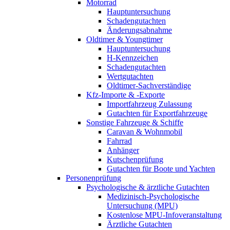
Motorrad
Hauptuntersuchung
Schadengutachten
Änderungsabnahme
Oldtimer & Youngtimer
Hauptuntersuchung
H-Kennzeichen
Schadengutachten
Wertgutachten
Oldtimer-Sachverständige
Kfz-Importe & -Exporte
Importfahrzeug Zulassung
Gutachten für Exportfahrzeuge
Sonstige Fahrzeuge & Schiffe
Caravan & Wohnmobil
Fahrrad
Anhänger
Kutschenprüfung
Gutachten für Boote und Yachten
Personenprüfung
Psychologische & ärztliche Gutachten
Medizinisch-Psychologische
Untersuchung (MPU)
Kostenlose MPU-Infoveranstaltung
Ärztliche Gutachten