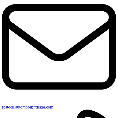
rostock​.automobil@​dekra.com