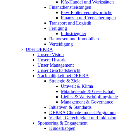
Kfz-Handel und Werkstätten
Finanzdienstleistungen
Pkw‑Flottenverantwortliche
Finanzen und Versicherungen
Transport und Logistik
Fertigung
Industriegüter
Bauwesen und Immobilien
Verteidigung
Über DEKRA
Unsere Vision
Unsere Historie
Unser Management
Unser Geschäftsbericht
Nachhaltigkeit bei DEKRA
Strategie & Ziele
Umwelt & Klima
Mitarbeitende & Gesellschaft
Liefer- & Wertschöpfungskette
Management & Governance
Initiativen & Standards
DEKRA Climate Impact-Programm
Vielfalt, Gerechtigkeit und Inklusion​
Sponsoring & Engagement
Kinderkappen