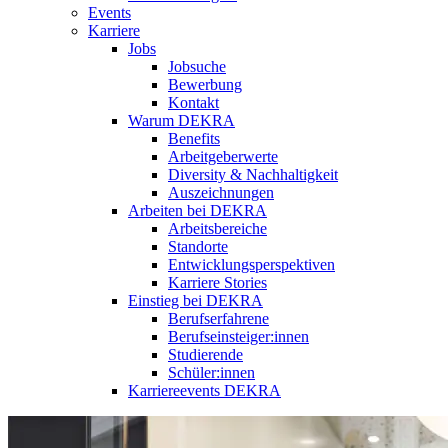
Events
Karriere
Jobs
Jobsuche
Bewerbung
Kontakt
Warum DEKRA
Benefits
Arbeitgeberwerte
Diversity & Nachhaltigkeit
Auszeichnungen
Arbeiten bei DEKRA
Arbeitsbereiche
Standorte
Entwicklungsperspektiven
Karriere Stories
Einstieg bei DEKRA
Berufserfahrene
Berufseinsteiger:innen
Studierende
Schüler:innen
Karriereevents DEKRA