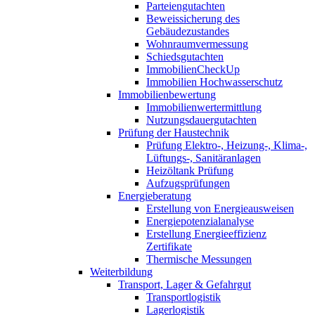
Parteiengutachten
Beweissicherung des
Gebäudezustandes
Wohnraumvermessung
Schiedsgutachten
ImmobilienCheckUp
Immobilien Hochwasserschutz
Immobilienbewertung
Immobilienwertermittlung
Nutzungsdauergutachten
Prüfung der Haustechnik
Prüfung Elektro-, Heizung-, Klima-,
Lüftungs-, Sanitäranlagen
Heizöltank Prüfung
Aufzugsprüfungen
Energieberatung
Erstellung von Energieausweisen
Energiepotenzialanalyse
Erstellung Energieeffizienz
Zertifikate
Thermische Messungen
Weiterbildung
Transport, Lager & Gefahrgut
Transportlogistik
Lagerlogistik