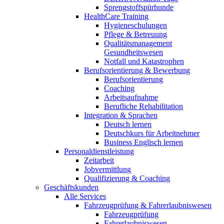
Sprengstoffspürhunde
HealthCare Training
Hygieneschulungen
Pflege & Betreuung
Qualitätsmanagement
Gesundheitswesen
Notfall und Katastrophen
Berufsorientierung & Bewerbung
Berufsorientierung
Coaching
Arbeitsaufnahme
Berufliche Rehabilitation
Integration & Sprachen
Deutsch lernen
Deutschkurs für Arbeitnehmer
Business Englisch lernen
Personaldienstleistung
Zeitarbeit
Jobvermittlung
Qualifizierung & Coaching
Geschäftskunden
Alle Services
Fahrzeugprüfung & Fahrerlaubniswesen
Fahrzeugprüfung
Fahrerlaubniswesen