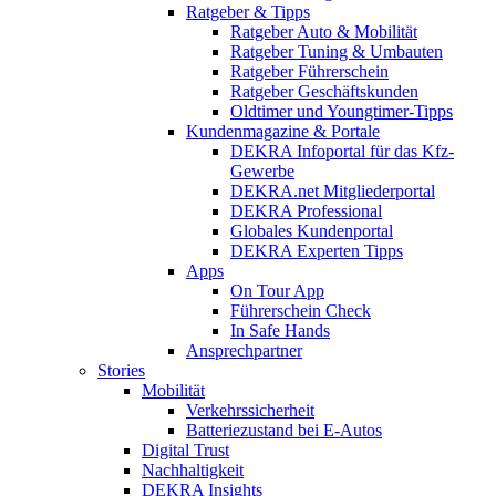
Ratgeber & Tipps
Ratgeber Auto & Mobilität
Ratgeber Tuning & Umbauten
Ratgeber Führerschein
Ratgeber Geschäftskunden
Oldtimer und Youngtimer-Tipps
Kundenmagazine & Portale
DEKRA Infoportal für das Kfz-
Gewerbe
DEKRA.net Mitgliederportal
DEKRA Professional
Globales Kundenportal
DEKRA Experten Tipps
Apps
On Tour App
Führerschein Check
In Safe Hands
Ansprechpartner
Stories
Mobilität
Verkehrssicherheit
Batteriezustand bei E-Autos
Digital Trust
Nachhaltigkeit
DEKRA Insights