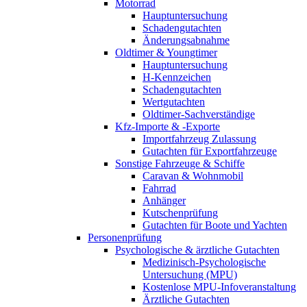
Motorrad
Hauptuntersuchung
Schadengutachten
Änderungsabnahme
Oldtimer & Youngtimer
Hauptuntersuchung
H-Kennzeichen
Schadengutachten
Wertgutachten
Oldtimer-Sachverständige
Kfz-Importe & -Exporte
Importfahrzeug Zulassung
Gutachten für Exportfahrzeuge
Sonstige Fahrzeuge & Schiffe
Caravan & Wohnmobil
Fahrrad
Anhänger
Kutschenprüfung
Gutachten für Boote und Yachten
Personenprüfung
Psychologische & ärztliche Gutachten
Medizinisch-Psychologische
Untersuchung (MPU)
Kostenlose MPU-Infoveranstaltung
Ärztliche Gutachten