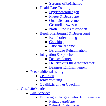
Sprengstoffspürhunde
HealthCare Training
Hygieneschulungen
Pflege & Betreuung
Qualitätsmanagement
Gesundheitswesen
Notfall und Katastrophen
Berufsorientierung & Bewerbung
Berufsorientierung
Coaching
Arbeitsaufnahme
Berufliche Rehabilitation
Integration & Sprachen
Deutsch lernen
Deutschkurs für Arbeitnehmer
Business Englisch lernen
Personaldienstleistung
Zeitarbeit
Jobvermittlung
Qualifizierung & Coaching
Geschäftskunden
Alle Services
Fahrzeugprüfung & Fahrerlaubniswesen
Fahrzeugprüfung
Fahrerlaubniswesen