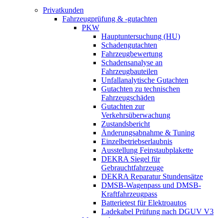
Privatkunden
Fahrzeugprüfung & -gutachten
PKW
Hauptuntersuchung (HU)
Schadengutachten
Fahrzeugbewertung
Schadensanalyse an
Fahrzeugbauteilen
Unfallanalytische Gutachten
Gutachten zu technischen
Fahrzeugschäden
Gutachten zur
Verkehrsüberwachung
Zustandsbericht
Änderungsabnahme & Tuning
Einzelbetriebserlaubnis
Ausstellung Feinstaubplakette
DEKRA Siegel für
Gebrauchtfahrzeuge
DEKRA Reparatur Stundensätze
DMSB-Wagenpass und DMSB-
Kraftfahrzeugpass
Batterietest für Elektroautos
Ladekabel Prüfung nach DGUV V3