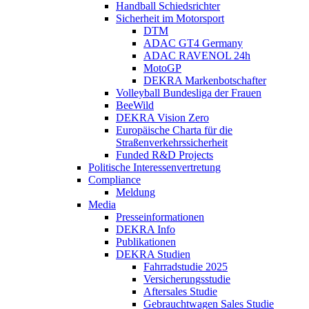
Handball Schiedsrichter
Sicherheit im Motorsport
DTM
ADAC GT4 Germany
ADAC RAVENOL 24h
MotoGP
DEKRA Markenbotschafter
Volleyball Bundesliga der Frauen
BeeWild
DEKRA Vision Zero
Europäische Charta für die
Straßenverkehrssicherheit
Funded R&D Projects
Politische Interessenvertretung
Compliance
Meldung
Media
Presseinformationen
DEKRA Info
Publikationen
DEKRA Studien
Fahrradstudie 2025
Versicherungsstudie
Aftersales Studie
Gebrauchtwagen Sales Studie