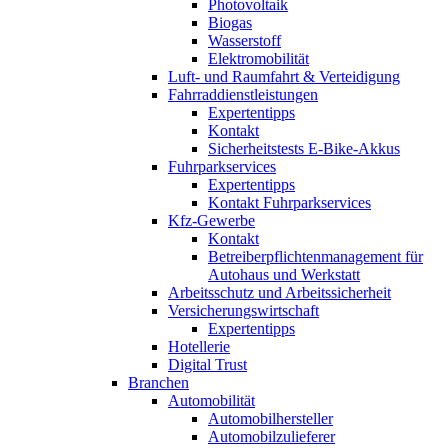
Photovoltaik
Biogas
Wasserstoff
Elektromobilität
Luft- und Raumfahrt & Verteidigung
Fahrraddienstleistungen
Expertentipps
Kontakt
Sicherheitstests E-Bike-Akkus
Fuhrparkservices
Expertentipps
Kontakt Fuhrparkservices
Kfz-Gewerbe
Kontakt
Betreiberpflichtenmanagement für
Autohaus und Werkstatt
Arbeitsschutz und Arbeitssicherheit
Versicherungswirtschaft
Expertentipps
Hotellerie
Digital Trust
Branchen
Automobilität
Automobilhersteller
Automobilzulieferer