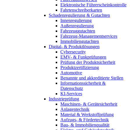
Elektronische Führerscheinkontrolle
Fahrtenschreiberkarten
Schadenregulierung & Gutachten
Innenregulierung
Außenregulierung
Fahrzeuggutachten
Fahrzeug-Managementservices
Immobiliengutachten
Digital- & Produktlösungen
Cybersecurity
EMV- & Funkprüfungen
Prüfung der Produktsicherheit
Produktzertifizierung
Automotive
Benannte und akkreditierte Stellen
Informationssicherheit &
Datenschutz
KI-Services
Industrieprüfung
Maschinen- & Gerätesicherheit
Anlagentechnik
Material & Werkstoffprüfung
Aufzugs- & Fördertechnik
Bau- & Immobilienqualität