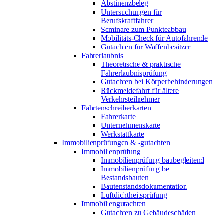
Abstinenzbeleg
Untersuchungen für
Berufskraftfahrer
Seminare zum Punkteabbau
Mobilitäts-Check für Autofahrende
Gutachten für Waffenbesitzer
Fahrerlaubnis
Theoretische & praktische
Fahrerlaubnisprüfung
Gutachten bei Körperbehinderungen
Rückmeldefahrt für ältere
Verkehrsteilnehmer
Fahrtenschreiberkarten
Fahrerkarte
Unternehmenskarte
Werkstattkarte
Immobilienprüfungen & -gutachten
Immobilienprüfung
Immobilienprüfung baubegleitend
Immobilienprüfung bei
Bestandsbauten
Bautenstandsdokumentation
Luftdichtheitsprüfung
Immobiliengutachten
Gutachten zu Gebäudeschäden