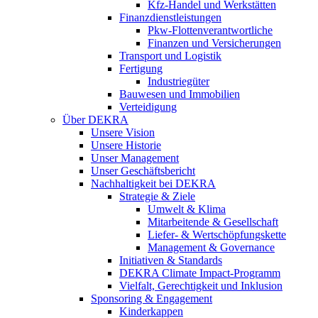
Kfz-Handel und Werkstätten
Finanzdienstleistungen
Pkw‑Flottenverantwortliche
Finanzen und Versicherungen
Transport und Logistik
Fertigung
Industriegüter
Bauwesen und Immobilien
Verteidigung
Über DEKRA
Unsere Vision
Unsere Historie
Unser Management
Unser Geschäftsbericht
Nachhaltigkeit bei DEKRA
Strategie & Ziele
Umwelt & Klima
Mitarbeitende & Gesellschaft
Liefer- & Wertschöpfungskette
Management & Governance
Initiativen & Standards
DEKRA Climate Impact-Programm
Vielfalt, Gerechtigkeit und Inklusion​
Sponsoring & Engagement
Kinderkappen