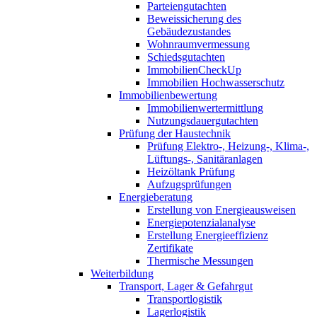
Parteiengutachten
Beweissicherung des
Gebäudezustandes
Wohnraumvermessung
Schiedsgutachten
ImmobilienCheckUp
Immobilien Hochwasserschutz
Immobilienbewertung
Immobilienwertermittlung
Nutzungsdauergutachten
Prüfung der Haustechnik
Prüfung Elektro-, Heizung-, Klima-,
Lüftungs-, Sanitäranlagen
Heizöltank Prüfung
Aufzugsprüfungen
Energieberatung
Erstellung von Energieausweisen
Energiepotenzialanalyse
Erstellung Energieeffizienz
Zertifikate
Thermische Messungen
Weiterbildung
Transport, Lager & Gefahrgut
Transportlogistik
Lagerlogistik