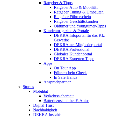
Ratgeber & Tipps
Ratgeber Auto & Mobilität
Ratgeber Tuning & Umbauten
Ratgeber Führerschein
Ratgeber Geschäftskunden
Oldtimer und Youngtimer-Tipps
Kundenmagazine & Portale
DEKRA Infoportal für das Kfz-
Gewerbe
DEKRA.net Mitgliederportal
DEKRA Professional
Globales Kundenportal
DEKRA Experten Tipps
Apps
On Tour App
Führerschein Check
In Safe Hands
Ansprechpartner
Stories
Mobilität
Verkehrssicherheit
Batteriezustand bei E-Autos
Digital Trust
Nachhaltigkeit
DEKRA Insights