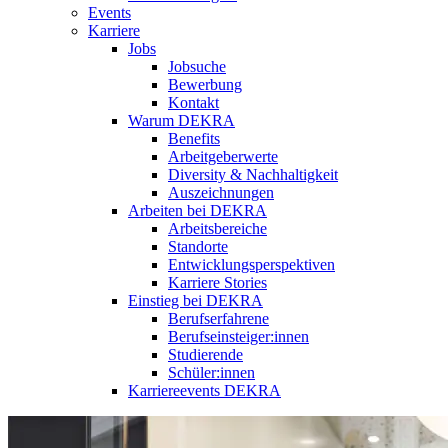
Events
Karriere
Jobs
Jobsuche
Bewerbung
Kontakt
Warum DEKRA
Benefits
Arbeitgeberwerte
Diversity & Nachhaltigkeit
Auszeichnungen
Arbeiten bei DEKRA
Arbeitsbereiche
Standorte
Entwicklungsperspektiven
Karriere Stories
Einstieg bei DEKRA
Berufserfahrene
Berufseinsteiger:innen
Studierende
Schüler:innen
Karriereevents DEKRA