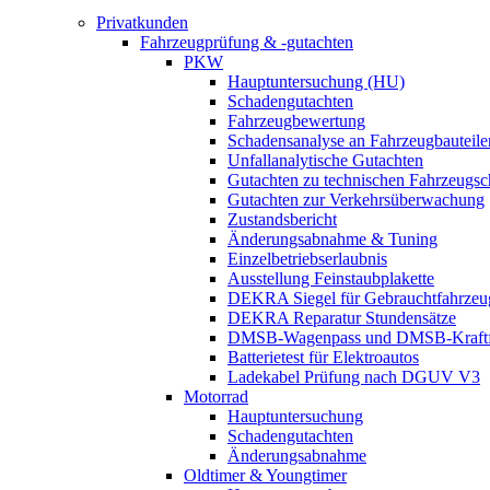
Privatkunden
Fahrzeugprüfung & -gutachten
PKW
Hauptuntersuchung (HU)
Schadengutachten
Fahrzeugbewertung
Schadensanalyse an Fahrzeugbauteile
Unfallanalytische Gutachten
Gutachten zu technischen Fahrzeugs
Gutachten zur Verkehrsüberwachung
Zustandsbericht
Änderungsabnahme & Tuning
Einzelbetriebserlaubnis
Ausstellung Feinstaubplakette
DEKRA Siegel für Gebrauchtfahrzeu
DEKRA Reparatur Stundensätze
DMSB-Wagenpass und DMSB-Kraftf
Batterietest für Elektroautos
Ladekabel Prüfung nach DGUV V3
Motorrad
Hauptuntersuchung
Schadengutachten
Änderungsabnahme
Oldtimer & Youngtimer