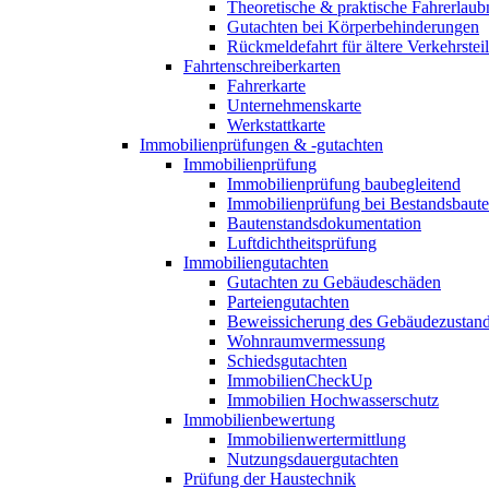
Theoretische & praktische Fahrerlaub
Gutachten bei Körperbehinderungen
Rückmeldefahrt für ältere Verkehrste
Fahrtenschreiberkarten
Fahrerkarte
Unternehmenskarte
Werkstattkarte
Immobilienprüfungen & -gutachten
Immobilienprüfung
Immobilienprüfung baubegleitend
Immobilienprüfung bei Bestandsbaut
Bautenstandsdokumentation
Luftdichtheitsprüfung
Immobiliengutachten
Gutachten zu Gebäudeschäden
Parteiengutachten
Beweissicherung des Gebäudezustan
Wohnraumvermessung
Schiedsgutachten
ImmobilienCheckUp
Immobilien Hochwasserschutz
Immobilienbewertung
Immobilienwertermittlung
Nutzungsdauergutachten
Prüfung der Haustechnik