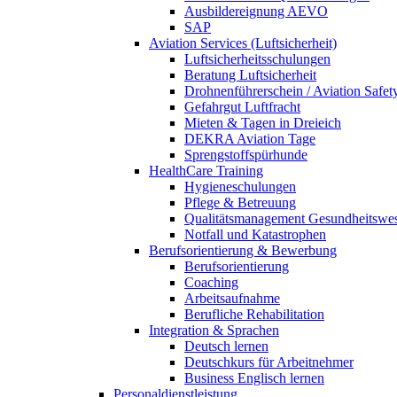
Ausbildereignung AEVO
SAP
Aviation Services (Luftsicherheit)
Luftsicherheitsschulungen
Beratung Luftsicherheit
Drohnenführerschein / Aviation Safet
Gefahrgut Luftfracht
Mieten & Tagen in Dreieich
DEKRA Aviation Tage
Sprengstoffspürhunde
HealthCare Training
Hygieneschulungen
Pflege & Betreuung
Qualitätsmanagement Gesundheitswe
Notfall und Katastrophen
Berufsorientierung & Bewerbung
Berufsorientierung
Coaching
Arbeitsaufnahme
Berufliche Rehabilitation
Integration & Sprachen
Deutsch lernen
Deutschkurs für Arbeitnehmer
Business Englisch lernen
Personaldienstleistung