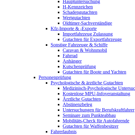
Hauptuntersuchung
H-Kennzeichen
Schadengutachten
Wertgutachten
Oldtimer-Sachverständige
Kfz-Importe & -Exporte
Importfahrzeug Zulassung
Gutachten für Exportfahrzeuge
Sonstige Fahrzeuge & Schiffe
Caravan & Wohnmobil
Fahrrad
Anhänger
Kutschenprüfung
Gutachten für Boote und Yachten
Personenprüfung
Psychologische & ärztliche Gutachten
Medizinisch-Psychologische Unters
Kostenlose MPU-Infoveranstaltung
Ärztliche Gutachten
Abstinenzbeleg
Untersuchungen für Berufskraftfahrer
Seminare zum Punkteabbau
Mobilitäts-Check für Autofahrende
Gutachten für Waffenbesitzer
Fahrerlaubnis