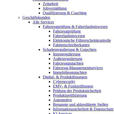
Zeitarbeit
Jobvermittlung
Qualifizierung & Coaching
Geschäftskunden
Alle Services
Fahrzeugprüfung & Fahrerlaubniswesen
Fahrzeugprüfung
Fahrerlaubniswesen
Elektronische Führerscheinkontrolle
Fahrtenschreiberkarten
Schadenregulierung & Gutachten
Innenregulierung
Außenregulierung
Fahrzeuggutachten
Fahrzeug-Managementservices
Immobiliengutachten
Digital- & Produktlösungen
Cybersecurity
EMV- & Funkprüfungen
Prüfung der Produktsicherheit
Produktzertifizierung
Automotive
Benannte und akkreditierte Stellen
Informationssicherheit & Datenschutz
KI-Services