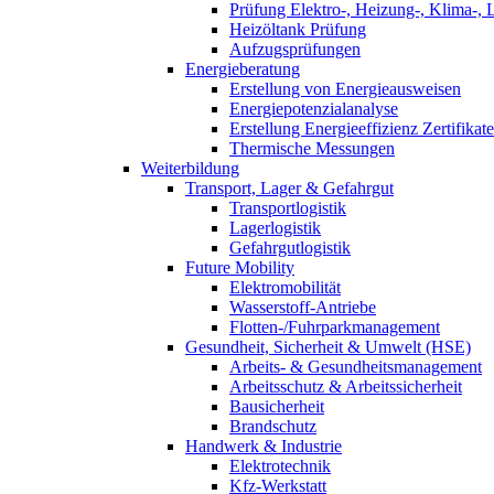
Prüfung Elektro-, Heizung-, Klima-, 
Heizöltank Prüfung
Aufzugsprüfungen
Energieberatung
Erstellung von Energieausweisen
Energiepotenzialanalyse
Erstellung Energieeffizienz Zertifikate
Thermische Messungen
Weiterbildung
Transport, Lager & Gefahrgut
Transportlogistik
Lagerlogistik
Gefahrgutlogistik
Future Mobility
Elektromobilität
Wasserstoff-Antriebe
Flotten-/Fuhrparkmanagement
Gesundheit, Sicherheit & Umwelt (HSE)
Arbeits- & Gesundheitsmanagement
Arbeitsschutz & Arbeitssicherheit
Bausicherheit
Brandschutz
Handwerk & Industrie
Elektrotechnik
Kfz-Werkstatt