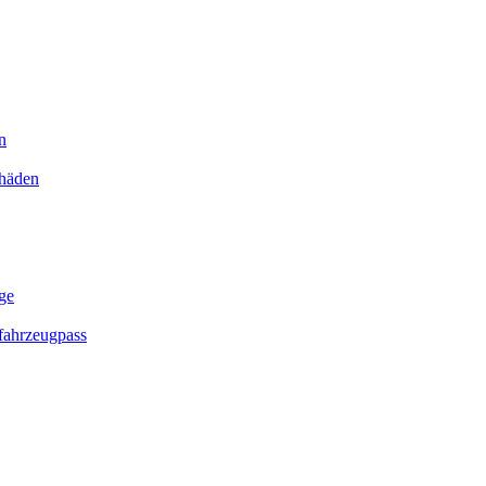
n
chäden
ge
ahrzeugpass