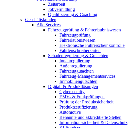
Zeitarbeit
Jobvermittlung
Qualifizierung & Coaching
Geschäftskunden
Alle Services
Fahrzeugprüfung & Fahrerlaubniswesen
Fahrzeugprüfung
Fahrerlaubniswesen
Elektronische Führerscheinkontrolle
Fahrtenschreiberkarten
Schadenregulierung & Gutachten
Innenregulierung
Außenregulierung
Fahrzeuggutachten
Fahrzeug-Managementservices
Immobiliengutachten
Digital- & Produktlösungen
Cybersecurity
EMV- & Funkprüfungen
Prüfung der Produktsicherheit
Produktzertifizierung
Automotive
Benannte und akkreditierte Stellen
Informationssicherheit & Datenschutz
KI-Services