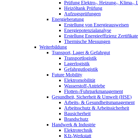
Prüfung Elektro-, Heizung-, Klima-, 
Heizöltank Prüfung
Aufzugsprüfungen
Energieberatung
Erstellung von Energieausweisen
Energiepotenzialanalyse
Erstellung Energieeffizienz Zertifikate
Thermische Messungen
Weiterbildung
Transport, Lager & Gefahrgut
Transportlogistik
Lagerlogistik
Gefahrgutlogistik
Future Mobility
Elektromobilität
Wasserstoff-Antriebe
Flotten-/Fuhrparkmanagement
Gesundheit, Sicherheit & Umwelt (HSE)
Arbeits- & Gesundheitsmanagement
Arbeitsschutz & Arbeitssicherheit
Bausicherheit
Brandschutz
Handwerk & Industrie
Elektrotechnik
Kfz-Werkstatt