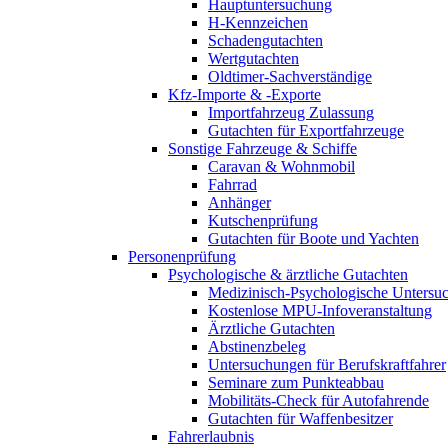
Hauptuntersuchung
H-Kennzeichen
Schadengutachten
Wertgutachten
Oldtimer-Sachverständige
Kfz-Importe & -Exporte
Importfahrzeug Zulassung
Gutachten für Exportfahrzeuge
Sonstige Fahrzeuge & Schiffe
Caravan & Wohnmobil
Fahrrad
Anhänger
Kutschenprüfung
Gutachten für Boote und Yachten
Personenprüfung
Psychologische & ärztliche Gutachten
Medizinisch-Psychologische Unters
Kostenlose MPU-Infoveranstaltung
Ärztliche Gutachten
Abstinenzbeleg
Untersuchungen für Berufskraftfahrer
Seminare zum Punkteabbau
Mobilitäts-Check für Autofahrende
Gutachten für Waffenbesitzer
Fahrerlaubnis