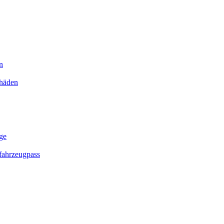
n
chäden
ge
ahrzeugpass