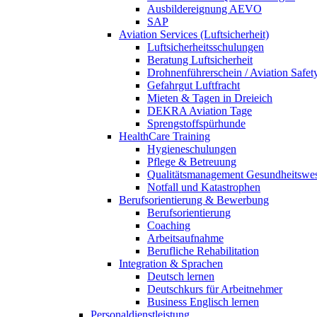
Ausbildereignung AEVO
SAP
Aviation Services (Luftsicherheit)
Luftsicherheitsschulungen
Beratung Luftsicherheit
Drohnenführerschein / Aviation Safet
Gefahrgut Luftfracht
Mieten & Tagen in Dreieich
DEKRA Aviation Tage
Sprengstoffspürhunde
HealthCare Training
Hygieneschulungen
Pflege & Betreuung
Qualitätsmanagement Gesundheitswe
Notfall und Katastrophen
Berufsorientierung & Bewerbung
Berufsorientierung
Coaching
Arbeitsaufnahme
Berufliche Rehabilitation
Integration & Sprachen
Deutsch lernen
Deutschkurs für Arbeitnehmer
Business Englisch lernen
Personaldienstleistung