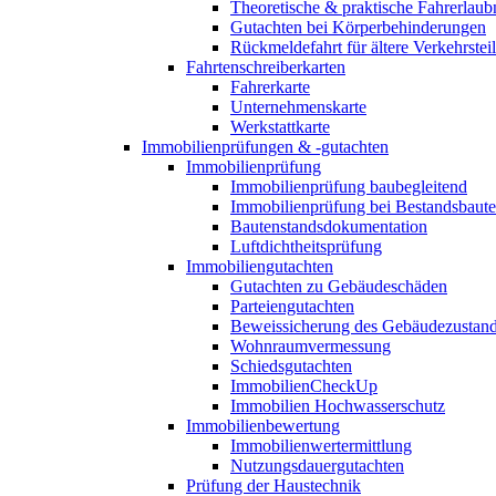
Theoretische & praktische Fahrerlaub
Gutachten bei Körperbehinderungen
Rückmeldefahrt für ältere Verkehrste
Fahrtenschreiberkarten
Fahrerkarte
Unternehmenskarte
Werkstattkarte
Immobilienprüfungen & -gutachten
Immobilienprüfung
Immobilienprüfung baubegleitend
Immobilienprüfung bei Bestandsbaut
Bautenstandsdokumentation
Luftdichtheitsprüfung
Immobiliengutachten
Gutachten zu Gebäudeschäden
Parteiengutachten
Beweissicherung des Gebäudezustan
Wohnraumvermessung
Schiedsgutachten
ImmobilienCheckUp
Immobilien Hochwasserschutz
Immobilienbewertung
Immobilienwertermittlung
Nutzungsdauergutachten
Prüfung der Haustechnik