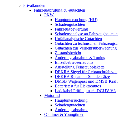
Privatkunden
Fahrzeugprüfung & -gutachten
PKW
Hauptuntersuchung (HU)
Schadengutachten
Fahrzeugbewertung
Schadensanalyse an Fahrzeugbauteile
Unfallanalytische Gutachten
Gutachten zu technischen Fahrzeugs
Gutachten zur Verkehrsüberwachung
Zustandsbericht
Änderungsabnahme & Tuning
Einzelbetriebserlaubnis
Ausstellung Feinstaubplakette
DEKRA Siegel für Gebrauchtfahrzeu
DEKRA Reparatur Stundensätze
DMSB-Wagenpass und DMSB-Kraftf
Batterietest für Elektroautos
Ladekabel Prüfung nach DGUV V3
Motorrad
Hauptuntersuchung
Schadengutachten
Änderungsabnahme
Oldtimer & Youngtimer