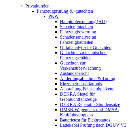
Privatkunden
Fahrzeugprüfung & -gutachten
PKW
Hauptuntersuchung (HU)
Schadengutachten
Fahrzeugbewertung
Schadensanalyse an
Fahrzeugbauteilen
Unfallanalytische Gutachten
Gutachten zu technischen
Fahrzeugschäden
Gutachten zur
Verkehrsüberwachung
Zustandsbericht
Änderungsabnahme & Tuning
Einzelbetriebserlaubnis
Ausstellung Feinstaubplakette
DEKRA Siegel für
Gebrauchtfahrzeuge
DEKRA Reparatur Stundensätze
DMSB-Wagenpass und DMSB-
Kraftfahrzeugpass
Batterietest für Elektroautos
Ladekabel Prüfung nach DGUV V3