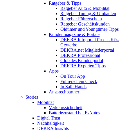
Ratgeber & Tipps
Ratgeber Auto & Mobilität
Ratgeber Tuning & Umbauten
Ratgeber Führerschein
Ratgeber Geschäftskunden
Oldtimer und Youngtimer-Tipps
Kundenmagazine & Portale
DEKRA Infoportal für das Kfz-
Gewerbe
DEKRA.net Mitgliederportal
DEKRA Professional
Globales Kundenportal
DEKRA Experten Tipps
Apps
On Tour App
Führerschein Check
In Safe Hands
Ansprechpartner
Stories
Mobilität
Verkehrssicherheit
Batteriezustand bei E-Autos
Digital Trust
Nachhaltigkeit
DEKRA Insights