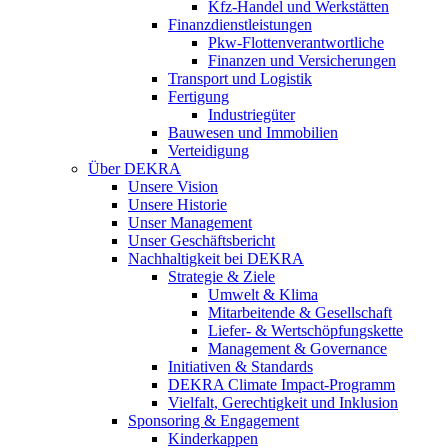
Kfz-Handel und Werkstätten
Finanzdienstleistungen
Pkw‑Flottenverantwortliche
Finanzen und Versicherungen
Transport und Logistik
Fertigung
Industriegüter
Bauwesen und Immobilien
Verteidigung
Über DEKRA
Unsere Vision
Unsere Historie
Unser Management
Unser Geschäftsbericht
Nachhaltigkeit bei DEKRA
Strategie & Ziele
Umwelt & Klima
Mitarbeitende & Gesellschaft
Liefer- & Wertschöpfungskette
Management & Governance
Initiativen & Standards
DEKRA Climate Impact-Programm
Vielfalt, Gerechtigkeit und Inklusion​
Sponsoring & Engagement
Kinderkappen