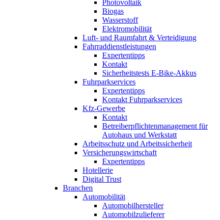
Photovoltaik
Biogas
Wasserstoff
Elektromobilität
Luft- und Raumfahrt & Verteidigung
Fahrraddienstleistungen
Expertentipps
Kontakt
Sicherheitstests E-Bike-Akkus
Fuhrparkservices
Expertentipps
Kontakt Fuhrparkservices
Kfz-Gewerbe
Kontakt
Betreiberpflichtenmanagement für
Autohaus und Werkstatt
Arbeitsschutz und Arbeitssicherheit
Versicherungswirtschaft
Expertentipps
Hotellerie
Digital Trust
Branchen
Automobilität
Automobilhersteller
Automobilzulieferer