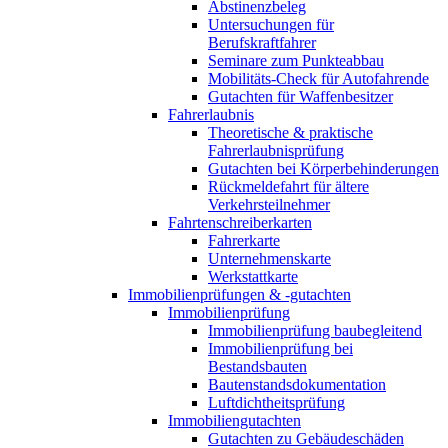
Abstinenzbeleg
Untersuchungen für
Berufskraftfahrer
Seminare zum Punkteabbau
Mobilitäts-Check für Autofahrende
Gutachten für Waffenbesitzer
Fahrerlaubnis
Theoretische & praktische
Fahrerlaubnisprüfung
Gutachten bei Körperbehinderungen
Rückmeldefahrt für ältere
Verkehrsteilnehmer
Fahrtenschreiberkarten
Fahrerkarte
Unternehmenskarte
Werkstattkarte
Immobilienprüfungen & -gutachten
Immobilienprüfung
Immobilienprüfung baubegleitend
Immobilienprüfung bei
Bestandsbauten
Bautenstandsdokumentation
Luftdichtheitsprüfung
Immobiliengutachten
Gutachten zu Gebäudeschäden