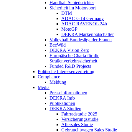
Handball Schiedsrichter
Sicherheit im Motorsport
DTM
ADAC GT4 Germany
ADAC RAVENOL 24h
MotoGP
DEKRA Markenbotschafter
Volleyball Bundesliga der Frauen
BeeWild
DEKRA Vision Zero
Europäische Charta für die
Straßenverkehrssicherheit
Funded R&D Projects
Politische Interessenvertretung
Compliance
Meldung
Media
Presseinformationen
DEKRA Info
Publikationen
DEKRA Studien
Fahrradstudie 2025
Versicherungsstudie
Aftersales Studie
Gebrauchtwagen Sales Studie