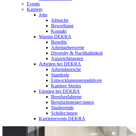
Events
Karriere
Jobs
Jobsuche
Bewerbung
Kontakt
Warum DEKRA
Benefits
Arbeitgeberwerte
Diversity & Nachhaltigkeit
Auszeichnungen
Arbeiten bei DEKRA
Arbeitsbereiche
Standorte
Entwicklungsperspektiven
Karriere Stories
Einstieg bei DEKRA
Berufserfahrene
Berufseinsteiger:innen
Studierende
Schüler:innen
Karriereevents DEKRA