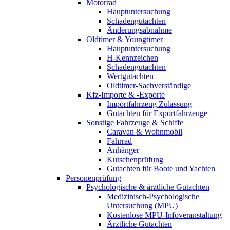
Motorrad
Hauptuntersuchung
Schadengutachten
Änderungsabnahme
Oldtimer & Youngtimer
Hauptuntersuchung
H-Kennzeichen
Schadengutachten
Wertgutachten
Oldtimer-Sachverständige
Kfz-Importe & -Exporte
Importfahrzeug Zulassung
Gutachten für Exportfahrzeuge
Sonstige Fahrzeuge & Schiffe
Caravan & Wohnmobil
Fahrrad
Anhänger
Kutschenprüfung
Gutachten für Boote und Yachten
Personenprüfung
Psychologische & ärztliche Gutachten
Medizinisch-Psychologische
Untersuchung (MPU)
Kostenlose MPU-Infoveranstaltung
Ärztliche Gutachten