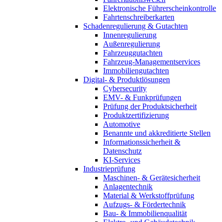
Elektronische Führerscheinkontrolle
Fahrtenschreiberkarten
Schadenregulierung & Gutachten
Innenregulierung
Außenregulierung
Fahrzeuggutachten
Fahrzeug-Managementservices
Immobiliengutachten
Digital- & Produktlösungen
Cybersecurity
EMV- & Funkprüfungen
Prüfung der Produktsicherheit
Produktzertifizierung
Automotive
Benannte und akkreditierte Stellen
Informationssicherheit &
Datenschutz
KI-Services
Industrieprüfung
Maschinen- & Gerätesicherheit
Anlagentechnik
Material & Werkstoffprüfung
Aufzugs- & Fördertechnik
Bau- & Immobilienqualität