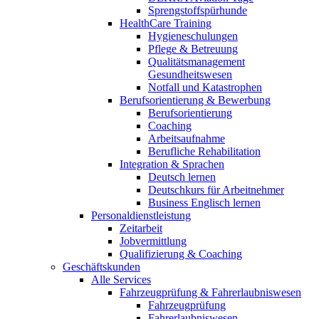
Sprengstoffspürhunde
HealthCare Training
Hygieneschulungen
Pflege & Betreuung
Qualitätsmanagement
Gesundheitswesen
Notfall und Katastrophen
Berufsorientierung & Bewerbung
Berufsorientierung
Coaching
Arbeitsaufnahme
Berufliche Rehabilitation
Integration & Sprachen
Deutsch lernen
Deutschkurs für Arbeitnehmer
Business Englisch lernen
Personaldienstleistung
Zeitarbeit
Jobvermittlung
Qualifizierung & Coaching
Geschäftskunden
Alle Services
Fahrzeugprüfung & Fahrerlaubniswesen
Fahrzeugprüfung
Fahrerlaubniswesen