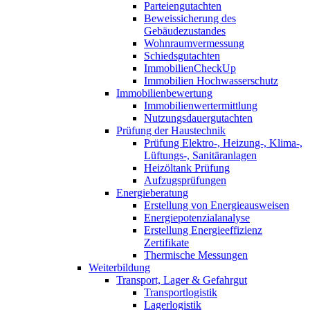
Parteiengutachten
Beweissicherung des
Gebäudezustandes
Wohnraumvermessung
Schiedsgutachten
ImmobilienCheckUp
Immobilien Hochwasserschutz
Immobilienbewertung
Immobilienwertermittlung
Nutzungsdauergutachten
Prüfung der Haustechnik
Prüfung Elektro-, Heizung-, Klima-,
Lüftungs-, Sanitäranlagen
Heizöltank Prüfung
Aufzugsprüfungen
Energieberatung
Erstellung von Energieausweisen
Energiepotenzialanalyse
Erstellung Energieeffizienz
Zertifikate
Thermische Messungen
Weiterbildung
Transport, Lager & Gefahrgut
Transportlogistik
Lagerlogistik