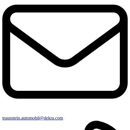
traunstein​.automobil@​dekra.com