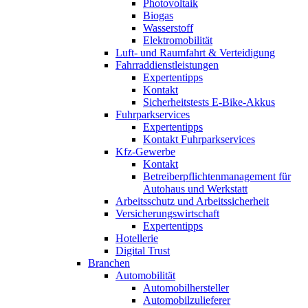
Photovoltaik
Biogas
Wasserstoff
Elektromobilität
Luft- und Raumfahrt & Verteidigung
Fahrraddienstleistungen
Expertentipps
Kontakt
Sicherheitstests E-Bike-Akkus
Fuhrparkservices
Expertentipps
Kontakt Fuhrparkservices
Kfz-Gewerbe
Kontakt
Betreiberpflichtenmanagement für
Autohaus und Werkstatt
Arbeitsschutz und Arbeitssicherheit
Versicherungswirtschaft
Expertentipps
Hotellerie
Digital Trust
Branchen
Automobilität
Automobilhersteller
Automobilzulieferer