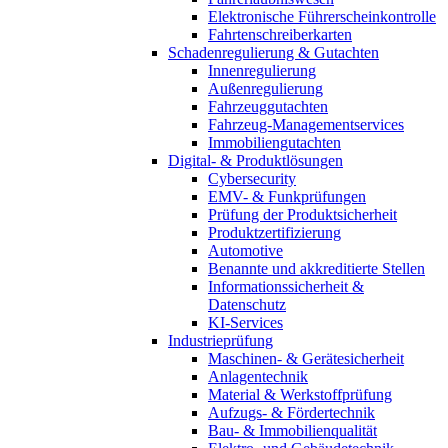
Elektronische Führerscheinkontrolle
Fahrtenschreiberkarten
Schadenregulierung & Gutachten
Innenregulierung
Außenregulierung
Fahrzeuggutachten
Fahrzeug-Managementservices
Immobiliengutachten
Digital- & Produktlösungen
Cybersecurity
EMV- & Funkprüfungen
Prüfung der Produktsicherheit
Produktzertifizierung
Automotive
Benannte und akkreditierte Stellen
Informationssicherheit &
Datenschutz
KI-Services
Industrieprüfung
Maschinen- & Gerätesicherheit
Anlagentechnik
Material & Werkstoffprüfung
Aufzugs- & Fördertechnik
Bau- & Immobilienqualität