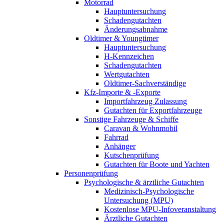
Motorrad
Hauptuntersuchung
Schadengutachten
Änderungsabnahme
Oldtimer & Youngtimer
Hauptuntersuchung
H-Kennzeichen
Schadengutachten
Wertgutachten
Oldtimer-Sachverständige
Kfz-Importe & -Exporte
Importfahrzeug Zulassung
Gutachten für Exportfahrzeuge
Sonstige Fahrzeuge & Schiffe
Caravan & Wohnmobil
Fahrrad
Anhänger
Kutschenprüfung
Gutachten für Boote und Yachten
Personenprüfung
Psychologische & ärztliche Gutachten
Medizinisch-Psychologische
Untersuchung (MPU)
Kostenlose MPU-Infoveranstaltung
Ärztliche Gutachten