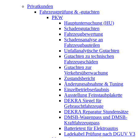
Privatkunden
Fahrzeugprüfung & -gutachten
PKW
Hauptuntersuchung (HU)
Schadengutachten
Fahrzeugbewertung
Schadensanalyse an
Fahrzeugbauteilen
Unfallanalytische Gutachten
Gutachten zu technischen
Fahrzeugschäden
Gutachten zur
Verkehrsüberwachung
Zustandsbericht
Änderungsabnahme & Tuning
Einzelbetriebserlaubnis
Ausstellung Feinstaubplakette
DEKRA Siegel für
Gebrauchtfahrzeuge
DEKRA Reparatur Stundensätze
DMSB-Wagenpass und DMSB-
Kraftfahrzeugpass
Batterietest für Elektroautos
Ladekabel Prüfung nach DGUV V3