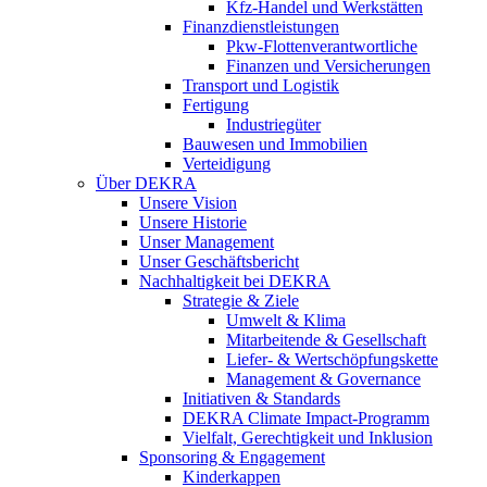
Kfz-Handel und Werkstätten
Finanzdienstleistungen
Pkw‑Flottenverantwortliche
Finanzen und Versicherungen
Transport und Logistik
Fertigung
Industriegüter
Bauwesen und Immobilien
Verteidigung
Über DEKRA
Unsere Vision
Unsere Historie
Unser Management
Unser Geschäftsbericht
Nachhaltigkeit bei DEKRA
Strategie & Ziele
Umwelt & Klima
Mitarbeitende & Gesellschaft
Liefer- & Wertschöpfungskette
Management & Governance
Initiativen & Standards
DEKRA Climate Impact-Programm
Vielfalt, Gerechtigkeit und Inklusion​
Sponsoring & Engagement
Kinderkappen