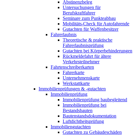
Abstinenzbeleg
Untersuchungen für
Berufskraftfahrer
Seminare zum Punkteabbau
Mobilitäts-Check für Autofahrende
Gutachten für Waffenbesitzer
Fahrerlaubnis
Theoretische & praktische
Fahrerlaubnisprüfung
Gutachten bei Körperbehinderungen
Rückmeldefahrt für ältere
Verkehrsteilnehmer
Fahrtenschreiberkarten
Fahrerkarte
Unternehmenskarte
Werkstattkarte
Immobilienprüfungen & -gutachten
Immobilienprüfung
Immobilienprüfung baubegleitend
Immobilienprüfung bei
Bestandsbauten
Bautenstandsdokumentation
Luftdichtheitsprüfung
Immobiliengutachten
Gutachten zu Gebäudeschäden