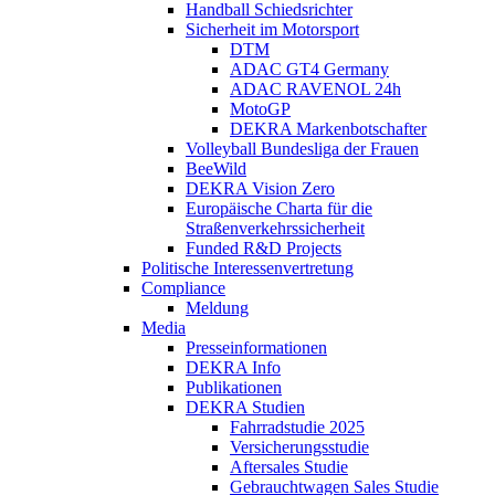
Handball Schiedsrichter
Sicherheit im Motorsport
DTM
ADAC GT4 Germany
ADAC RAVENOL 24h
MotoGP
DEKRA Markenbotschafter
Volleyball Bundesliga der Frauen
BeeWild
DEKRA Vision Zero
Europäische Charta für die
Straßenverkehrssicherheit
Funded R&D Projects
Politische Interessenvertretung
Compliance
Meldung
Media
Presseinformationen
DEKRA Info
Publikationen
DEKRA Studien
Fahrradstudie 2025
Versicherungsstudie
Aftersales Studie
Gebrauchtwagen Sales Studie