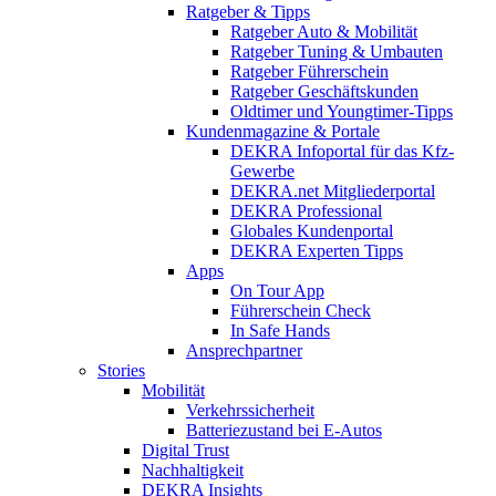
Ratgeber & Tipps
Ratgeber Auto & Mobilität
Ratgeber Tuning & Umbauten
Ratgeber Führerschein
Ratgeber Geschäftskunden
Oldtimer und Youngtimer-Tipps
Kundenmagazine & Portale
DEKRA Infoportal für das Kfz-
Gewerbe
DEKRA.net Mitgliederportal
DEKRA Professional
Globales Kundenportal
DEKRA Experten Tipps
Apps
On Tour App
Führerschein Check
In Safe Hands
Ansprechpartner
Stories
Mobilität
Verkehrssicherheit
Batteriezustand bei E-Autos
Digital Trust
Nachhaltigkeit
DEKRA Insights