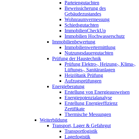
Parteiengutachten
Beweissicherung des
Gebäudezustandes
Wohnraumvermessung
Schiedsgutachten
ImmobilienCheckUp
Immobilien Hochwasserschutz
Immobilienbewertung
Immobilienwertermittlung
Nutzungsdauergutachten
Prüfung der Haustechnik
Prüfung Elektro-, Heizung-, Klima-,
Lüftungs-, Sanitäranlagen
Heizöltank Prüfung
Aufzugsprüfungen
Energieberatung
Erstellung von Energieausweisen
Energiepotenzialanalyse
Erstellung Energieeffizienz
Zertifikate
Thermische Messungen
Weiterbildung
Transport, Lager & Gefahrgut
Transportlogistik
Lagerlogistik