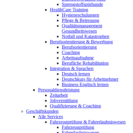
Sprengstoffspürhunde
HealthCare Training
Hygieneschulungen
Pflege & Betreuung
Qualitätsmanagement
Gesundheitswesen
Notfall und Katastrophen
Berufsorientierung & Bewerbung
Berufsorientierung
Coaching
Arbeitsaufnahme
Berufliche Rehabilitation
Integration & Sprachen
Deutsch lernen
Deutschkurs für Arbeitnehmer
Business Englisch lernen
Personaldienstleistung
Zeitarbeit
Jobvermittlung
Qualifizierung & Coaching
Geschäftskunden
Alle Services
Fahrzeugprüfung & Fahrerlaubniswesen
Fahrzeugprüfung
Fahrerlaubniswesen