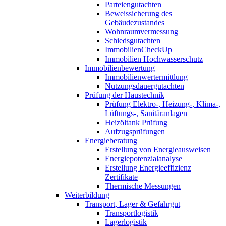
Parteiengutachten
Beweissicherung des
Gebäudezustandes
Wohnraumvermessung
Schiedsgutachten
ImmobilienCheckUp
Immobilien Hochwasserschutz
Immobilienbewertung
Immobilienwertermittlung
Nutzungsdauergutachten
Prüfung der Haustechnik
Prüfung Elektro-, Heizung-, Klima-,
Lüftungs-, Sanitäranlagen
Heizöltank Prüfung
Aufzugsprüfungen
Energieberatung
Erstellung von Energieausweisen
Energiepotenzialanalyse
Erstellung Energieeffizienz
Zertifikate
Thermische Messungen
Weiterbildung
Transport, Lager & Gefahrgut
Transportlogistik
Lagerlogistik