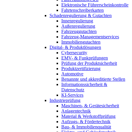
Elektronische Führerscheinkontrolle
Fahrtenschreiberkarten
Schadenregulierung & Gutachten
Innenregulierung
Außenregulierung
Fahrzeuggutachten
Fahrzeug-Managementservices
Immobiliengutachten
Digital- & Produktlösungen
Cybersecurity
EMV- & Funkprüfungen
Prüfung der Produktsicherheit
Produktzertifizierung
Automotive
Benannte und akkreditierte Stellen
Informationssicherheit &
Datenschutz
KI-Services
Industrieprüfung
Maschinen- & Gerätesicherheit
Anlagentechnik
Material & Werkstoffprüfung
Aufzugs- & Fördertechnik
Bau- & Immobilienqualität