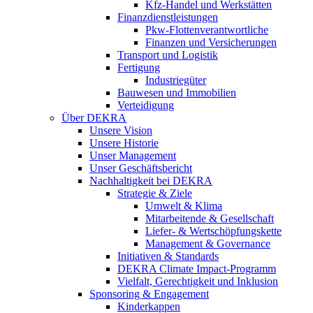
Kfz-Handel und Werkstätten
Finanzdienstleistungen
Pkw‑Flottenverantwortliche
Finanzen und Versicherungen
Transport und Logistik
Fertigung
Industriegüter
Bauwesen und Immobilien
Verteidigung
Über DEKRA
Unsere Vision
Unsere Historie
Unser Management
Unser Geschäftsbericht
Nachhaltigkeit bei DEKRA
Strategie & Ziele
Umwelt & Klima
Mitarbeitende & Gesellschaft
Liefer- & Wertschöpfungskette
Management & Governance
Initiativen & Standards
DEKRA Climate Impact-Programm
Vielfalt, Gerechtigkeit und Inklusion​
Sponsoring & Engagement
Kinderkappen