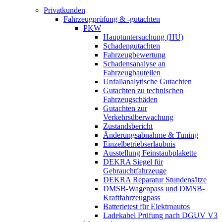
Privatkunden
Fahrzeugprüfung & -gutachten
PKW
Hauptuntersuchung (HU)
Schadengutachten
Fahrzeugbewertung
Schadensanalyse an
Fahrzeugbauteilen
Unfallanalytische Gutachten
Gutachten zu technischen
Fahrzeugschäden
Gutachten zur
Verkehrsüberwachung
Zustandsbericht
Änderungsabnahme & Tuning
Einzelbetriebserlaubnis
Ausstellung Feinstaubplakette
DEKRA Siegel für
Gebrauchtfahrzeuge
DEKRA Reparatur Stundensätze
DMSB-Wagenpass und DMSB-
Kraftfahrzeugpass
Batterietest für Elektroautos
Ladekabel Prüfung nach DGUV V3