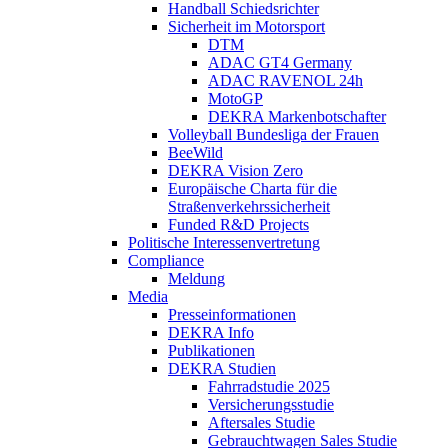
Handball Schiedsrichter
Sicherheit im Motorsport
DTM
ADAC GT4 Germany
ADAC RAVENOL 24h
MotoGP
DEKRA Markenbotschafter
Volleyball Bundesliga der Frauen
BeeWild
DEKRA Vision Zero
Europäische Charta für die
Straßenverkehrssicherheit
Funded R&D Projects
Politische Interessenvertretung
Compliance
Meldung
Media
Presseinformationen
DEKRA Info
Publikationen
DEKRA Studien
Fahrradstudie 2025
Versicherungsstudie
Aftersales Studie
Gebrauchtwagen Sales Studie