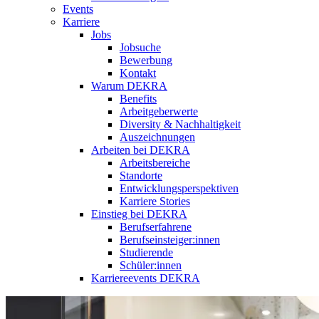
Events
Karriere
Jobs
Jobsuche
Bewerbung
Kontakt
Warum DEKRA
Benefits
Arbeitgeberwerte
Diversity & Nachhaltigkeit
Auszeichnungen
Arbeiten bei DEKRA
Arbeitsbereiche
Standorte
Entwicklungsperspektiven
Karriere Stories
Einstieg bei DEKRA
Berufserfahrene
Berufseinsteiger:innen
Studierende
Schüler:innen
Karriereevents DEKRA