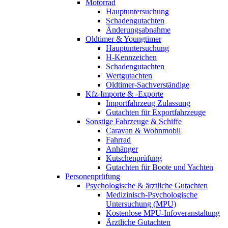
Motorrad
Hauptuntersuchung
Schadengutachten
Änderungsabnahme
Oldtimer & Youngtimer
Hauptuntersuchung
H-Kennzeichen
Schadengutachten
Wertgutachten
Oldtimer-Sachverständige
Kfz-Importe & -Exporte
Importfahrzeug Zulassung
Gutachten für Exportfahrzeuge
Sonstige Fahrzeuge & Schiffe
Caravan & Wohnmobil
Fahrrad
Anhänger
Kutschenprüfung
Gutachten für Boote und Yachten
Personenprüfung
Psychologische & ärztliche Gutachten
Medizinisch-Psychologische
Untersuchung (MPU)
Kostenlose MPU-Infoveranstaltung
Ärztliche Gutachten