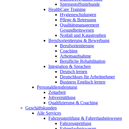
Sprengstoffspürhunde
HealthCare Training
Hygieneschulungen
Pflege & Betreuung
Qualitätsmanagement
Gesundheitswesen
Notfall und Katastrophen
Berufsorientierung & Bewerbung
Berufsorientierung
Coaching
Arbeitsaufnahme
Berufliche Rehabilitation
Integration & Sprachen
Deutsch lernen
Deutschkurs für Arbeitnehmer
Business Englisch lernen
Personaldienstleistung
Zeitarbeit
Jobvermittlung
Qualifizierung & Coaching
Geschäftskunden
Alle Services
Fahrzeugprüfung & Fahrerlaubniswesen
Fahrzeugprüfung
Fahrerlaubniswesen