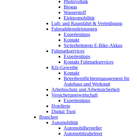
Photovoltaik
Biogas
Wasserstoff
Elektromobilität
Luft- und Raumfahrt & Verteidigung
Fahrraddienstleistungen
Expertentipps
Kontakt
Sicherheitstests E-Bike-Akkus
Fuhrparkservices
Expertentipps
Kontakt Fuhrparkservices
Kfz-Gewerbe
Kontakt
Betreiberpflichtenmanagement für
Autohaus und Werkstatt
Arbeitsschutz und Arbeitssicherheit
Versicherungswirtschaft
Expertentipps
Hotellerie
Digital Trust
Branchen
Automobilität
Automobilhersteller
Automobilzulieferer