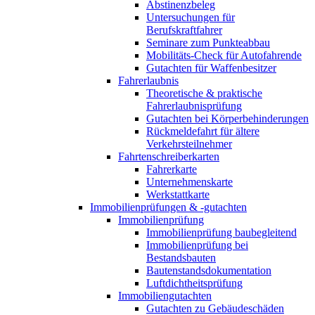
Abstinenzbeleg
Untersuchungen für
Berufskraftfahrer
Seminare zum Punkteabbau
Mobilitäts-Check für Autofahrende
Gutachten für Waffenbesitzer
Fahrerlaubnis
Theoretische & praktische
Fahrerlaubnisprüfung
Gutachten bei Körperbehinderungen
Rückmeldefahrt für ältere
Verkehrsteilnehmer
Fahrtenschreiberkarten
Fahrerkarte
Unternehmenskarte
Werkstattkarte
Immobilienprüfungen & -gutachten
Immobilienprüfung
Immobilienprüfung baubegleitend
Immobilienprüfung bei
Bestandsbauten
Bautenstandsdokumentation
Luftdichtheitsprüfung
Immobiliengutachten
Gutachten zu Gebäudeschäden