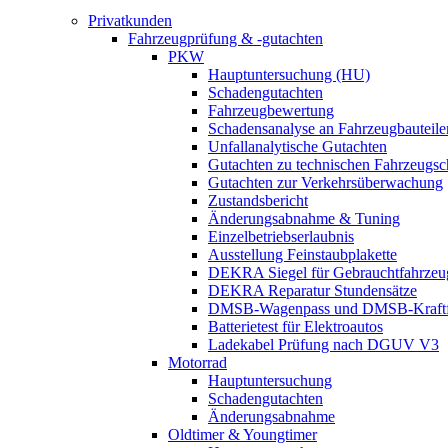
Privatkunden
Fahrzeugprüfung & -gutachten
PKW
Hauptuntersuchung (HU)
Schadengutachten
Fahrzeugbewertung
Schadensanalyse an Fahrzeugbauteile
Unfallanalytische Gutachten
Gutachten zu technischen Fahrzeugs
Gutachten zur Verkehrsüberwachung
Zustandsbericht
Änderungsabnahme & Tuning
Einzelbetriebserlaubnis
Ausstellung Feinstaubplakette
DEKRA Siegel für Gebrauchtfahrzeu
DEKRA Reparatur Stundensätze
DMSB-Wagenpass und DMSB-Kraftf
Batterietest für Elektroautos
Ladekabel Prüfung nach DGUV V3
Motorrad
Hauptuntersuchung
Schadengutachten
Änderungsabnahme
Oldtimer & Youngtimer