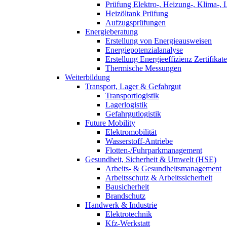
Prüfung Elektro-, Heizung-, Klima-, 
Heizöltank Prüfung
Aufzugsprüfungen
Energieberatung
Erstellung von Energieausweisen
Energiepotenzialanalyse
Erstellung Energieeffizienz Zertifikate
Thermische Messungen
Weiterbildung
Transport, Lager & Gefahrgut
Transportlogistik
Lagerlogistik
Gefahrgutlogistik
Future Mobility
Elektromobilität
Wasserstoff-Antriebe
Flotten-/Fuhrparkmanagement
Gesundheit, Sicherheit & Umwelt (HSE)
Arbeits- & Gesundheitsmanagement
Arbeitsschutz & Arbeitssicherheit
Bausicherheit
Brandschutz
Handwerk & Industrie
Elektrotechnik
Kfz-Werkstatt