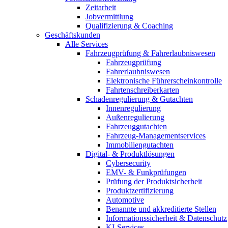
Zeitarbeit
Jobvermittlung
Qualifizierung & Coaching
Geschäftskunden
Alle Services
Fahrzeugprüfung & Fahrerlaubniswesen
Fahrzeugprüfung
Fahrerlaubniswesen
Elektronische Führerscheinkontrolle
Fahrtenschreiberkarten
Schadenregulierung & Gutachten
Innenregulierung
Außenregulierung
Fahrzeuggutachten
Fahrzeug-Managementservices
Immobiliengutachten
Digital- & Produktlösungen
Cybersecurity
EMV- & Funkprüfungen
Prüfung der Produktsicherheit
Produktzertifizierung
Automotive
Benannte und akkreditierte Stellen
Informationssicherheit & Datenschutz
KI-Services