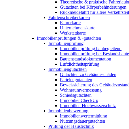
Theoretische & praktische Fahrerlaub
Gutachten bei Körperbehinderungen
Rückmeldefahrt für ältere Verkehrste
Fahrtenschreiberkarten
Fahrerkarte
Unternehmenskarte
Werkstattkarte
Immobilienprüfungen & -gutachten
Immobilienprüfung
Immobilienprüfung baubegleitend
Immobilienprüfung bei Bestandsbaut
Bautenstandsdokumentation
Luftdichtheitsprüfung
Immobiliengutachten
Gutachten zu Gebäudeschäden
Parteiengutachten
Beweissicherung des Gebäudezustan
Wohnraumvermessung
Schiedsgutachten
ImmobilienCheckUp
Immobilien Hochwasserschutz
Immobilienbewertung
Immobilienwertermittlung
Nutzungsdauergutachten
Prüfung der Haustechnik