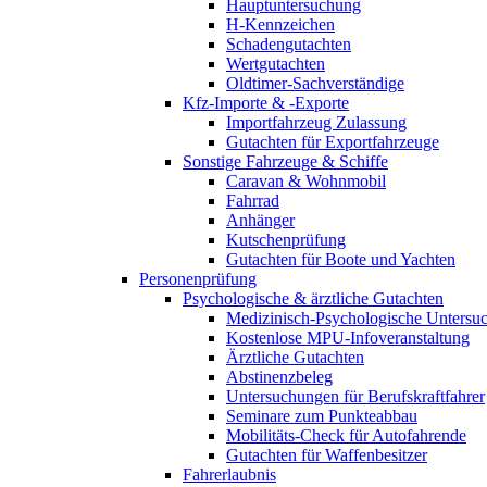
Hauptuntersuchung
H-Kennzeichen
Schadengutachten
Wertgutachten
Oldtimer-Sachverständige
Kfz-Importe & -Exporte
Importfahrzeug Zulassung
Gutachten für Exportfahrzeuge
Sonstige Fahrzeuge & Schiffe
Caravan & Wohnmobil
Fahrrad
Anhänger
Kutschenprüfung
Gutachten für Boote und Yachten
Personenprüfung
Psychologische & ärztliche Gutachten
Medizinisch-Psychologische Unters
Kostenlose MPU-Infoveranstaltung
Ärztliche Gutachten
Abstinenzbeleg
Untersuchungen für Berufskraftfahrer
Seminare zum Punkteabbau
Mobilitäts-Check für Autofahrende
Gutachten für Waffenbesitzer
Fahrerlaubnis