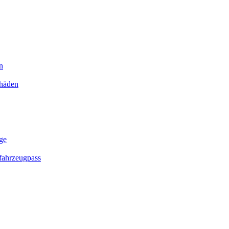
n
chäden
ge
ahrzeugpass