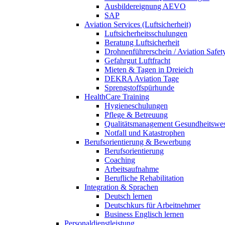
Ausbildereignung AEVO
SAP
Aviation Services (Luftsicherheit)
Luftsicherheitsschulungen
Beratung Luftsicherheit
Drohnenführerschein / Aviation Safet
Gefahrgut Luftfracht
Mieten & Tagen in Dreieich
DEKRA Aviation Tage
Sprengstoffspürhunde
HealthCare Training
Hygieneschulungen
Pflege & Betreuung
Qualitätsmanagement Gesundheitswe
Notfall und Katastrophen
Berufsorientierung & Bewerbung
Berufsorientierung
Coaching
Arbeitsaufnahme
Berufliche Rehabilitation
Integration & Sprachen
Deutsch lernen
Deutschkurs für Arbeitnehmer
Business Englisch lernen
Personaldienstleistung