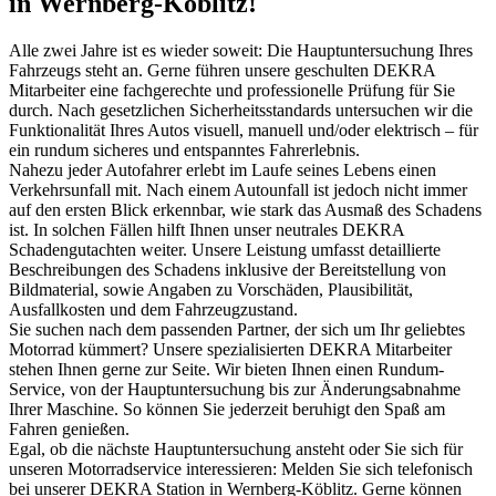
in Wernberg-Köblitz!
Alle zwei Jahre ist es wieder soweit: Die Hauptuntersuchung Ihres
Fahrzeugs steht an. Gerne führen unsere geschulten DEKRA
Mitarbeiter eine fachgerechte und professionelle Prüfung für Sie
durch. Nach gesetzlichen Sicherheitsstandards untersuchen wir die
Funktionalität Ihres Autos visuell, manuell und/oder elektrisch – für
ein rundum sicheres und entspanntes Fahrerlebnis.
Nahezu jeder Autofahrer erlebt im Laufe seines Lebens einen
Verkehrsunfall mit. Nach einem Autounfall ist jedoch nicht immer
auf den ersten Blick erkennbar, wie stark das Ausmaß des Schadens
ist. In solchen Fällen hilft Ihnen unser neutrales DEKRA
Schadengutachten weiter. Unsere Leistung umfasst detaillierte
Beschreibungen des Schadens inklusive der Bereitstellung von
Bildmaterial, sowie Angaben zu Vorschäden, Plausibilität,
Ausfallkosten und dem Fahrzeugzustand.
Sie suchen nach dem passenden Partner, der sich um Ihr geliebtes
Motorrad kümmert? Unsere spezialisierten DEKRA Mitarbeiter
stehen Ihnen gerne zur Seite. Wir bieten Ihnen einen Rundum-
Service, von der Hauptuntersuchung bis zur Änderungsabnahme
Ihrer Maschine. So können Sie jederzeit beruhigt den Spaß am
Fahren genießen.
Egal, ob die nächste Hauptuntersuchung ansteht oder Sie sich für
unseren Motorradservice interessieren: Melden Sie sich telefonisch
bei unserer DEKRA Station in Wernberg-Köblitz. Gerne können