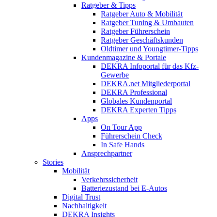
Ratgeber & Tipps
Ratgeber Auto & Mobilität
Ratgeber Tuning & Umbauten
Ratgeber Führerschein
Ratgeber Geschäftskunden
Oldtimer und Youngtimer-Tipps
Kundenmagazine & Portale
DEKRA Infoportal für das Kfz-
Gewerbe
DEKRA.net Mitgliederportal
DEKRA Professional
Globales Kundenportal
DEKRA Experten Tipps
Apps
On Tour App
Führerschein Check
In Safe Hands
Ansprechpartner
Stories
Mobilität
Verkehrssicherheit
Batteriezustand bei E-Autos
Digital Trust
Nachhaltigkeit
DEKRA Insights