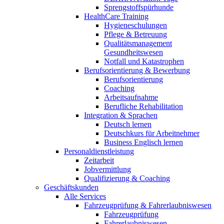
Sprengstoffspürhunde
HealthCare Training
Hygieneschulungen
Pflege & Betreuung
Qualitätsmanagement
Gesundheitswesen
Notfall und Katastrophen
Berufsorientierung & Bewerbung
Berufsorientierung
Coaching
Arbeitsaufnahme
Berufliche Rehabilitation
Integration & Sprachen
Deutsch lernen
Deutschkurs für Arbeitnehmer
Business Englisch lernen
Personaldienstleistung
Zeitarbeit
Jobvermittlung
Qualifizierung & Coaching
Geschäftskunden
Alle Services
Fahrzeugprüfung & Fahrerlaubniswesen
Fahrzeugprüfung
Fahrerlaubniswesen