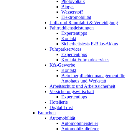
Photovoltaik
Biogas
Wasserstoff
Elektromobilität
Luft- und Raumfahrt & Verteidigung
Fahrraddienstleistungen
Expertentipps
Kontakt
Sicherheitstests E-Bike-Akkus
Fuhrparkservices
Expertentipps
Kontakt Fuhrparkservices
Kfz-Gewerbe
Kontakt
Betreiberpflichtenmanagement für
Autohaus und Werkstatt
Arbeitsschutz und Arbeitssicherheit
Versicherungswirtschaft
Expertentipps
Hotellerie
Digital Trust
Branchen
Automobilität
Automobilhersteller
Automobilzulieferer