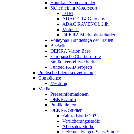
Handball Schiedsrichter
Sicherheit im Motorsport
DTM
ADAC GT4 Germany
ADAC RAVENOL 24h
MotoGP
DEKRA Markenbotschafter
Volleyball Bundesliga der Frauen
BeeWild
DEKRA Vision Zero
Europäische Charta für die
Straßenverkehrssicherheit
Funded R&D Projects
Politische Interessenvertretung
Compliance
Meldung
Media
Presseinformationen
DEKRA Info
Publikationen
DEKRA Studien
Fahrradstudie 2025
Versicherungsstudie
Aftersales Studie
Gebrauchtwagen Sales Studie