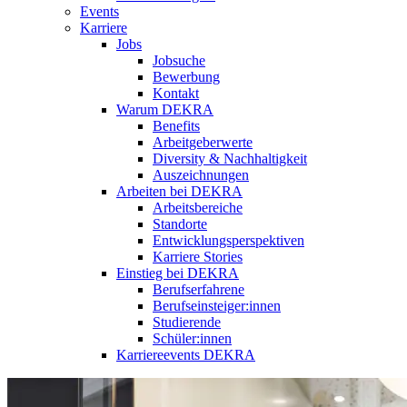
Events
Karriere
Jobs
Jobsuche
Bewerbung
Kontakt
Warum DEKRA
Benefits
Arbeitgeberwerte
Diversity & Nachhaltigkeit
Auszeichnungen
Arbeiten bei DEKRA
Arbeitsbereiche
Standorte
Entwicklungsperspektiven
Karriere Stories
Einstieg bei DEKRA
Berufserfahrene
Berufseinsteiger:innen
Studierende
Schüler:innen
Karriereevents DEKRA