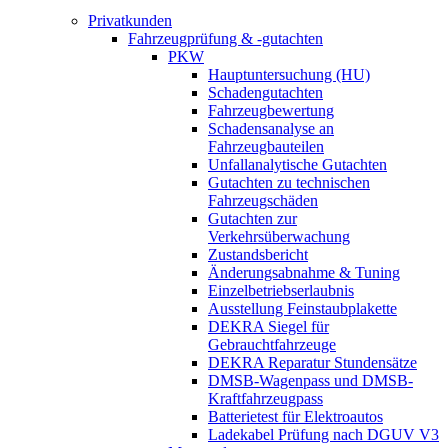
Privatkunden
Fahrzeugprüfung & -gutachten
PKW
Hauptuntersuchung (HU)
Schadengutachten
Fahrzeugbewertung
Schadensanalyse an
Fahrzeugbauteilen
Unfallanalytische Gutachten
Gutachten zu technischen
Fahrzeugschäden
Gutachten zur
Verkehrsüberwachung
Zustandsbericht
Änderungsabnahme & Tuning
Einzelbetriebserlaubnis
Ausstellung Feinstaubplakette
DEKRA Siegel für
Gebrauchtfahrzeuge
DEKRA Reparatur Stundensätze
DMSB-Wagenpass und DMSB-
Kraftfahrzeugpass
Batterietest für Elektroautos
Ladekabel Prüfung nach DGUV V3