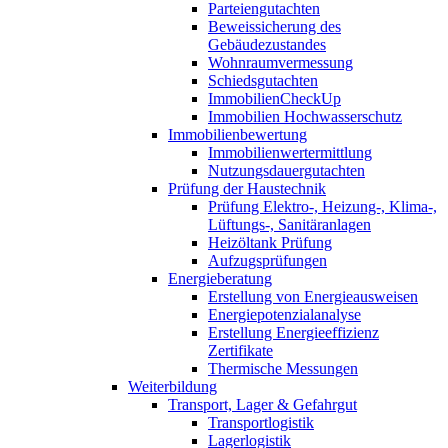
Parteiengutachten
Beweissicherung des
Gebäudezustandes
Wohnraumvermessung
Schiedsgutachten
ImmobilienCheckUp
Immobilien Hochwasserschutz
Immobilienbewertung
Immobilienwertermittlung
Nutzungsdauergutachten
Prüfung der Haustechnik
Prüfung Elektro-, Heizung-, Klima-,
Lüftungs-, Sanitäranlagen
Heizöltank Prüfung
Aufzugsprüfungen
Energieberatung
Erstellung von Energieausweisen
Energiepotenzialanalyse
Erstellung Energieeffizienz
Zertifikate
Thermische Messungen
Weiterbildung
Transport, Lager & Gefahrgut
Transportlogistik
Lagerlogistik