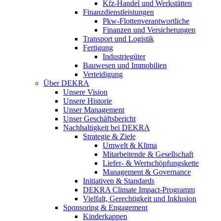
Kfz-Handel und Werkstätten
Finanzdienstleistungen
Pkw‑Flottenverantwortliche
Finanzen und Versicherungen
Transport und Logistik
Fertigung
Industriegüter
Bauwesen und Immobilien
Verteidigung
Über DEKRA
Unsere Vision
Unsere Historie
Unser Management
Unser Geschäftsbericht
Nachhaltigkeit bei DEKRA
Strategie & Ziele
Umwelt & Klima
Mitarbeitende & Gesellschaft
Liefer- & Wertschöpfungskette
Management & Governance
Initiativen & Standards
DEKRA Climate Impact-Programm
Vielfalt, Gerechtigkeit und Inklusion​
Sponsoring & Engagement
Kinderkappen