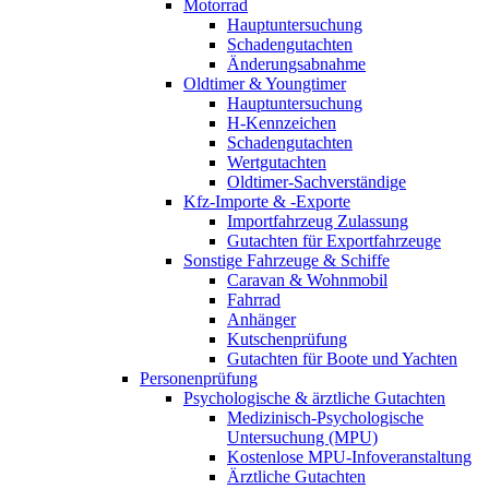
Motorrad
Hauptuntersuchung
Schadengutachten
Änderungsabnahme
Oldtimer & Youngtimer
Hauptuntersuchung
H-Kennzeichen
Schadengutachten
Wertgutachten
Oldtimer-Sachverständige
Kfz-Importe & -Exporte
Importfahrzeug Zulassung
Gutachten für Exportfahrzeuge
Sonstige Fahrzeuge & Schiffe
Caravan & Wohnmobil
Fahrrad
Anhänger
Kutschenprüfung
Gutachten für Boote und Yachten
Personenprüfung
Psychologische & ärztliche Gutachten
Medizinisch-Psychologische
Untersuchung (MPU)
Kostenlose MPU-Infoveranstaltung
Ärztliche Gutachten