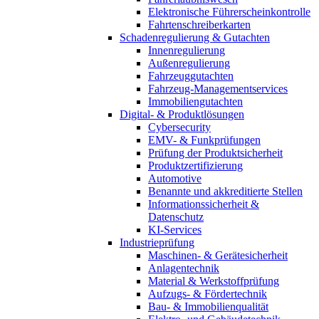
Elektronische Führerscheinkontrolle
Fahrtenschreiberkarten
Schadenregulierung & Gutachten
Innenregulierung
Außenregulierung
Fahrzeuggutachten
Fahrzeug-Managementservices
Immobiliengutachten
Digital- & Produktlösungen
Cybersecurity
EMV- & Funkprüfungen
Prüfung der Produktsicherheit
Produktzertifizierung
Automotive
Benannte und akkreditierte Stellen
Informationssicherheit &
Datenschutz
KI-Services
Industrieprüfung
Maschinen- & Gerätesicherheit
Anlagentechnik
Material & Werkstoffprüfung
Aufzugs- & Fördertechnik
Bau- & Immobilienqualität