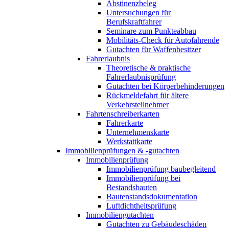
Abstinenzbeleg
Untersuchungen für
Berufskraftfahrer
Seminare zum Punkteabbau
Mobilitäts-Check für Autofahrende
Gutachten für Waffenbesitzer
Fahrerlaubnis
Theoretische & praktische
Fahrerlaubnisprüfung
Gutachten bei Körperbehinderungen
Rückmeldefahrt für ältere
Verkehrsteilnehmer
Fahrtenschreiberkarten
Fahrerkarte
Unternehmenskarte
Werkstattkarte
Immobilienprüfungen & -gutachten
Immobilienprüfung
Immobilienprüfung baubegleitend
Immobilienprüfung bei
Bestandsbauten
Bautenstandsdokumentation
Luftdichtheitsprüfung
Immobiliengutachten
Gutachten zu Gebäudeschäden