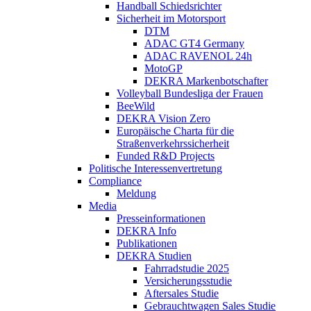
Handball Schiedsrichter
Sicherheit im Motorsport
DTM
ADAC GT4 Germany
ADAC RAVENOL 24h
MotoGP
DEKRA Markenbotschafter
Volleyball Bundesliga der Frauen
BeeWild
DEKRA Vision Zero
Europäische Charta für die
Straßenverkehrssicherheit
Funded R&D Projects
Politische Interessenvertretung
Compliance
Meldung
Media
Presseinformationen
DEKRA Info
Publikationen
DEKRA Studien
Fahrradstudie 2025
Versicherungsstudie
Aftersales Studie
Gebrauchtwagen Sales Studie