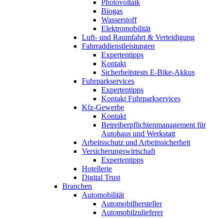
Photovoltaik
Biogas
Wasserstoff
Elektromobilität
Luft- und Raumfahrt & Verteidigung
Fahrraddienstleistungen
Expertentipps
Kontakt
Sicherheitstests E-Bike-Akkus
Fuhrparkservices
Expertentipps
Kontakt Fuhrparkservices
Kfz-Gewerbe
Kontakt
Betreiberpflichtenmanagement für
Autohaus und Werkstatt
Arbeitsschutz und Arbeitssicherheit
Versicherungswirtschaft
Expertentipps
Hotellerie
Digital Trust
Branchen
Automobilität
Automobilhersteller
Automobilzulieferer