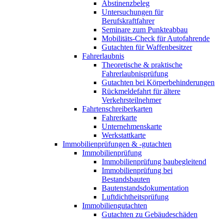
Abstinenzbeleg
Untersuchungen für
Berufskraftfahrer
Seminare zum Punkteabbau
Mobilitäts-Check für Autofahrende
Gutachten für Waffenbesitzer
Fahrerlaubnis
Theoretische & praktische
Fahrerlaubnisprüfung
Gutachten bei Körperbehinderungen
Rückmeldefahrt für ältere
Verkehrsteilnehmer
Fahrtenschreiberkarten
Fahrerkarte
Unternehmenskarte
Werkstattkarte
Immobilienprüfungen & -gutachten
Immobilienprüfung
Immobilienprüfung baubegleitend
Immobilienprüfung bei
Bestandsbauten
Bautenstandsdokumentation
Luftdichtheitsprüfung
Immobiliengutachten
Gutachten zu Gebäudeschäden