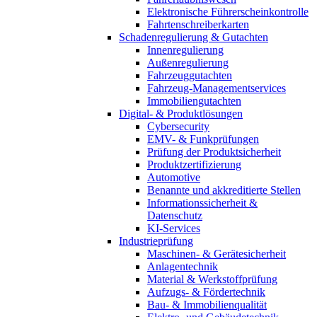
Elektronische Führerscheinkontrolle
Fahrtenschreiberkarten
Schadenregulierung & Gutachten
Innenregulierung
Außenregulierung
Fahrzeuggutachten
Fahrzeug-Managementservices
Immobiliengutachten
Digital- & Produktlösungen
Cybersecurity
EMV- & Funkprüfungen
Prüfung der Produktsicherheit
Produktzertifizierung
Automotive
Benannte und akkreditierte Stellen
Informationssicherheit &
Datenschutz
KI-Services
Industrieprüfung
Maschinen- & Gerätesicherheit
Anlagentechnik
Material & Werkstoffprüfung
Aufzugs- & Fördertechnik
Bau- & Immobilienqualität