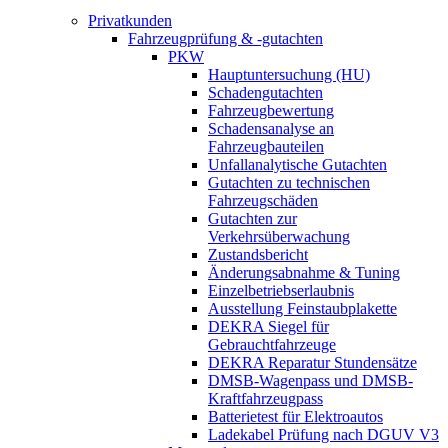
Privatkunden
Fahrzeugprüfung & -gutachten
PKW
Hauptuntersuchung (HU)
Schadengutachten
Fahrzeugbewertung
Schadensanalyse an
Fahrzeugbauteilen
Unfallanalytische Gutachten
Gutachten zu technischen
Fahrzeugschäden
Gutachten zur
Verkehrsüberwachung
Zustandsbericht
Änderungsabnahme & Tuning
Einzelbetriebserlaubnis
Ausstellung Feinstaubplakette
DEKRA Siegel für
Gebrauchtfahrzeuge
DEKRA Reparatur Stundensätze
DMSB-Wagenpass und DMSB-
Kraftfahrzeugpass
Batterietest für Elektroautos
Ladekabel Prüfung nach DGUV V3