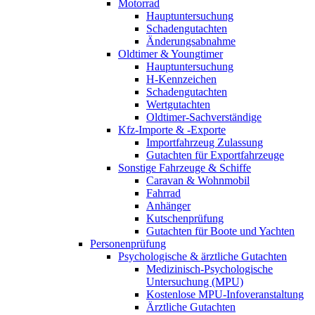
Motorrad
Hauptuntersuchung
Schadengutachten
Änderungsabnahme
Oldtimer & Youngtimer
Hauptuntersuchung
H-Kennzeichen
Schadengutachten
Wertgutachten
Oldtimer-Sachverständige
Kfz-Importe & -Exporte
Importfahrzeug Zulassung
Gutachten für Exportfahrzeuge
Sonstige Fahrzeuge & Schiffe
Caravan & Wohnmobil
Fahrrad
Anhänger
Kutschenprüfung
Gutachten für Boote und Yachten
Personenprüfung
Psychologische & ärztliche Gutachten
Medizinisch-Psychologische
Untersuchung (MPU)
Kostenlose MPU-Infoveranstaltung
Ärztliche Gutachten