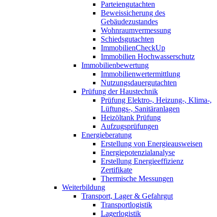
Parteiengutachten
Beweissicherung des
Gebäudezustandes
Wohnraumvermessung
Schiedsgutachten
ImmobilienCheckUp
Immobilien Hochwasserschutz
Immobilienbewertung
Immobilienwertermittlung
Nutzungsdauergutachten
Prüfung der Haustechnik
Prüfung Elektro-, Heizung-, Klima-,
Lüftungs-, Sanitäranlagen
Heizöltank Prüfung
Aufzugsprüfungen
Energieberatung
Erstellung von Energieausweisen
Energiepotenzialanalyse
Erstellung Energieeffizienz
Zertifikate
Thermische Messungen
Weiterbildung
Transport, Lager & Gefahrgut
Transportlogistik
Lagerlogistik