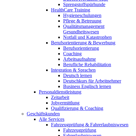
Sprengstoffspürhunde
HealthCare Training
Hygieneschulungen
Pflege & Betreuung
Qualitätsmanagement
Gesundheitswesen
Notfall und Katastrophen
Berufsorientierung & Bewerbung
Berufsorientierung
Coaching
Arbeitsaufnahme
Berufliche Rehabilitation
Integration & Sprachen
Deutsch lernen
Deutschkurs für Arbeitnehmer
Business Englisch lernen
Personaldienstleistung
Zeitarbeit
Jobvermittlung
Qualifizierung & Coaching
Geschäftskunden
Alle Services
Fahrzeugprüfung & Fahrerlaubniswesen
Fahrzeugprüfung
Fahrerlaubniswesen