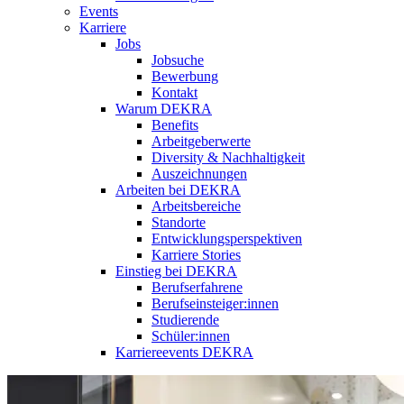
Events
Karriere
Jobs
Jobsuche
Bewerbung
Kontakt
Warum DEKRA
Benefits
Arbeitgeberwerte
Diversity & Nachhaltigkeit
Auszeichnungen
Arbeiten bei DEKRA
Arbeitsbereiche
Standorte
Entwicklungsperspektiven
Karriere Stories
Einstieg bei DEKRA
Berufserfahrene
Berufseinsteiger:innen
Studierende
Schüler:innen
Karriereevents DEKRA