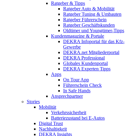
Ratgeber & Tipps
Ratgeber Auto & Mobilität
Ratgeber Tuning & Umbauten
Ratgeber Führerschein
Ratgeber Geschäftskunden
Oldtimer und Youngtimer-Tipps
Kundenmagazine & Portale
DEKRA Infoportal für das Kfz-
Gewerbe
DEKRA.net Mitgliederportal
DEKRA Professional
Globales Kundenportal
DEKRA Experten Tipps
Apps
On Tour App
Führerschein Check
In Safe Hands
Ansprechpartner
Stories
Mobilität
Verkehrssicherheit
Batteriezustand bei E-Autos
Digital Trust
Nachhaltigkeit
DEKRA Insights