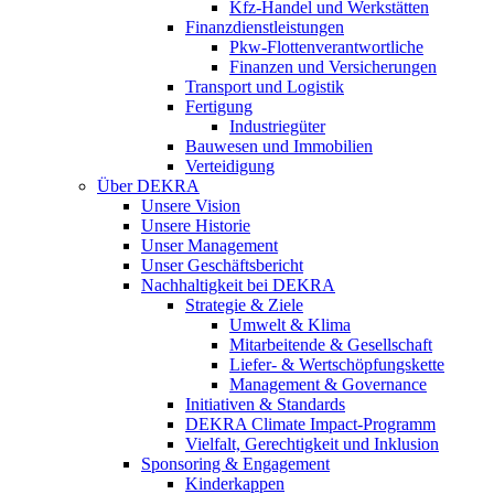
Kfz-Handel und Werkstätten
Finanzdienstleistungen
Pkw‑Flottenverantwortliche
Finanzen und Versicherungen
Transport und Logistik
Fertigung
Industriegüter
Bauwesen und Immobilien
Verteidigung
Über DEKRA
Unsere Vision
Unsere Historie
Unser Management
Unser Geschäftsbericht
Nachhaltigkeit bei DEKRA
Strategie & Ziele
Umwelt & Klima
Mitarbeitende & Gesellschaft
Liefer- & Wertschöpfungskette
Management & Governance
Initiativen & Standards
DEKRA Climate Impact-Programm
Vielfalt, Gerechtigkeit und Inklusion​
Sponsoring & Engagement
Kinderkappen