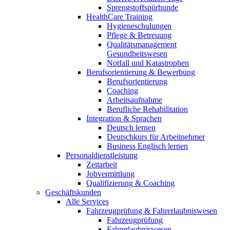
Sprengstoffspürhunde
HealthCare Training
Hygieneschulungen
Pflege & Betreuung
Qualitätsmanagement
Gesundheitswesen
Notfall und Katastrophen
Berufsorientierung & Bewerbung
Berufsorientierung
Coaching
Arbeitsaufnahme
Berufliche Rehabilitation
Integration & Sprachen
Deutsch lernen
Deutschkurs für Arbeitnehmer
Business Englisch lernen
Personaldienstleistung
Zeitarbeit
Jobvermittlung
Qualifizierung & Coaching
Geschäftskunden
Alle Services
Fahrzeugprüfung & Fahrerlaubniswesen
Fahrzeugprüfung
Fahrerlaubniswesen