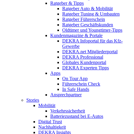
Ratgeber & Tipps
Ratgeber Auto & Mobilität
Ratgeber Tuning & Umbauten
Ratgeber Führerschein
Ratgeber Geschäftskunden
Oldtimer und Youngtimer-Tipps
Kundenmagazine & Portale
DEKRA Infoportal für das Kfz-
Gewerbe
DEKRA.net Mitgliederportal
DEKRA Professional
Globales Kundenportal
DEKRA Experten Tipps
Apps
On Tour App
Führerschein Check
In Safe Hands
Ansprechpartner
Stories
Mobilität
Verkehrssicherheit
Batteriezustand bei E-Autos
Digital Trust
Nachhaltigkeit
DEKRA Insights