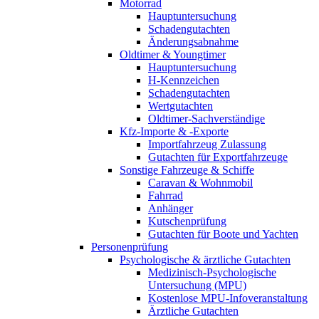
Motorrad
Hauptuntersuchung
Schadengutachten
Änderungsabnahme
Oldtimer & Youngtimer
Hauptuntersuchung
H-Kennzeichen
Schadengutachten
Wertgutachten
Oldtimer-Sachverständige
Kfz-Importe & -Exporte
Importfahrzeug Zulassung
Gutachten für Exportfahrzeuge
Sonstige Fahrzeuge & Schiffe
Caravan & Wohnmobil
Fahrrad
Anhänger
Kutschenprüfung
Gutachten für Boote und Yachten
Personenprüfung
Psychologische & ärztliche Gutachten
Medizinisch-Psychologische
Untersuchung (MPU)
Kostenlose MPU-Infoveranstaltung
Ärztliche Gutachten