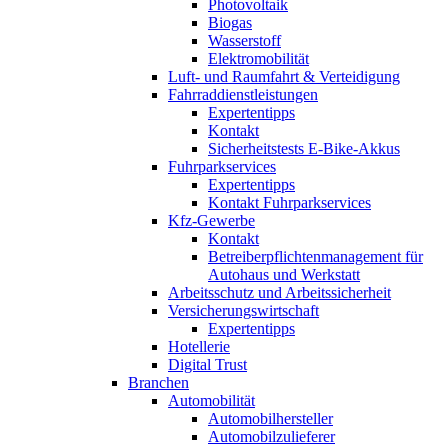
Photovoltaik
Biogas
Wasserstoff
Elektromobilität
Luft- und Raumfahrt & Verteidigung
Fahrraddienstleistungen
Expertentipps
Kontakt
Sicherheitstests E-Bike-Akkus
Fuhrparkservices
Expertentipps
Kontakt Fuhrparkservices
Kfz-Gewerbe
Kontakt
Betreiberpflichtenmanagement für
Autohaus und Werkstatt
Arbeitsschutz und Arbeitssicherheit
Versicherungswirtschaft
Expertentipps
Hotellerie
Digital Trust
Branchen
Automobilität
Automobilhersteller
Automobilzulieferer