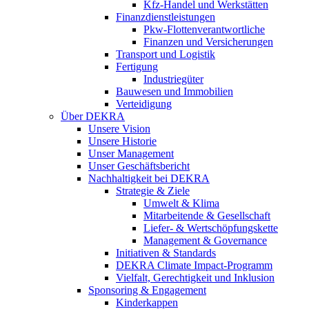
Kfz-Handel und Werkstätten
Finanzdienstleistungen
Pkw‑Flottenverantwortliche
Finanzen und Versicherungen
Transport und Logistik
Fertigung
Industriegüter
Bauwesen und Immobilien
Verteidigung
Über DEKRA
Unsere Vision
Unsere Historie
Unser Management
Unser Geschäftsbericht
Nachhaltigkeit bei DEKRA
Strategie & Ziele
Umwelt & Klima
Mitarbeitende & Gesellschaft
Liefer- & Wertschöpfungskette
Management & Governance
Initiativen & Standards
DEKRA Climate Impact-Programm
Vielfalt, Gerechtigkeit und Inklusion​
Sponsoring & Engagement
Kinderkappen