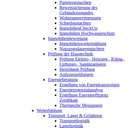
Parteiengutachten
Beweissicherung des
Gebäudezustandes
Wohnraumvermessung
Schiedsgutachten
ImmobilienCheckUp
Immobilien Hochwasserschutz
Immobilienbewertung
Immobilienwertermittlung
Nutzungsdauergutachten
Prüfung der Haustechnik
Prüfung Elektro-, Heizung-, Klima-,
Lüftungs-, Sanitäranlagen
Heizöltank Prüfung
Aufzugsprüfungen
Energieberatung
Erstellung von Energieausweisen
Energiepotenzialanalyse
Erstellung Energieeffizienz
Zertifikate
Thermische Messungen
Weiterbildung
Transport, Lager & Gefahrgut
Transportlogistik
Lagerlogistik