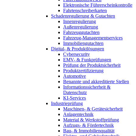
Elektronische Führerscheinkontrolle
Fahrtenschreiberkarten
Schadenregulierung & Gutachten
Innenregulierung
Außenregulierung
Fahrzeuggutachten
Fahrzeug-Managementservices
Immobiliengutachten
Digital- & Produktlösungen
Cybersecurity
EMV- & Funkprüfungen
Prüfung der Produktsicherheit
Produktzertifizierung
Automotive
Benannte und akkreditierte Stellen
Informationssicherheit &
Datenschutz
KI-Services
Industrieprüfung
Maschinen- & Gerätesicherheit
Anlagentechnik
Material & Werkstoffprüfung
Aufzugs- & Fördertechnik
Bau- & Immobilienqualität