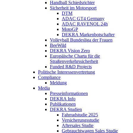
Handball Schiedsrichter
Sicherheit im Motorsport
DTM
ADAC GT4 Germany
ADAC RAVENOL 24h
MotoGP
DEKRA Markenbotschafter
Volleyball Bundesliga der Frauen
BeeWild
DEKRA Vision Zero
Europäische Charta für die
Straßenverkehrssicherheit
Funded R&D Projects
Politische Interessenvertretung
Compliance
Meldung
Media
Presseinformationen
DEKRA Info
Publikationen
DEKRA Studien
Fahrradstudie 2025
Versicherungsstudie
Aftersales Studie
Gebrauchtwagen Sales Studie