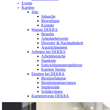
Events
Karriere
Jobs
Jobsuche
Bewerbung
Kontakt
Warum DEKRA
Benefits
Arbeitgeberwerte
Diversity & Nachhaltigkeit
Auszeichnungen
Arbeiten bei DEKRA
Arbeitsbereiche
Standorte
Entwicklungsperspektiven
Karriere Stories
Einstieg bei DEKRA
Berufserfahrene
Berufseinsteiger:innen
Studierende
Schüler:innen
Karriereevents DEKRA