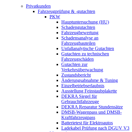
Privatkunden
Fahrzeugprüfung & -gutachten
PKW
Hauptuntersuchung (HU)
Schadengutachten
Fahrzeugbewertung
Schadensanalyse an
Fahrzeugbauteilen
Unfallanalytische Gutachten
Gutachten zu technischen
Fahrzeugschäden
Gutachten zur
Verkehrsüberwachung
Zustandsbericht
Änderungsabnahme & Tuning
Einzelbetriebserlaubnis
Ausstellung Feinstaubplakette
DEKRA Siegel für
Gebrauchtfahrzeuge
DEKRA Reparatur Stundensätze
DMSB-Wagenpass und DMSB-
Kraftfahrzeugpass
Batterietest für Elektroautos
Ladekabel Prüfung nach DGUV V3