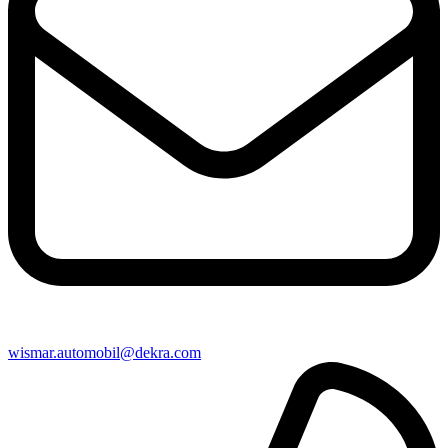
wismar​.automobil@​dekra.com