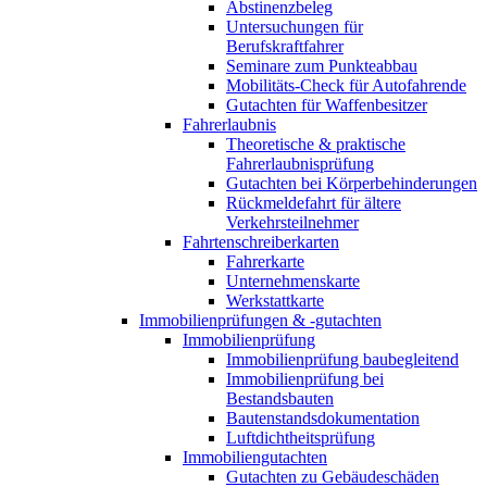
Abstinenzbeleg
Untersuchungen für
Berufskraftfahrer
Seminare zum Punkteabbau
Mobilitäts-Check für Autofahrende
Gutachten für Waffenbesitzer
Fahrerlaubnis
Theoretische & praktische
Fahrerlaubnisprüfung
Gutachten bei Körperbehinderungen
Rückmeldefahrt für ältere
Verkehrsteilnehmer
Fahrtenschreiberkarten
Fahrerkarte
Unternehmenskarte
Werkstattkarte
Immobilienprüfungen & -gutachten
Immobilienprüfung
Immobilienprüfung baubegleitend
Immobilienprüfung bei
Bestandsbauten
Bautenstandsdokumentation
Luftdichtheitsprüfung
Immobiliengutachten
Gutachten zu Gebäudeschäden