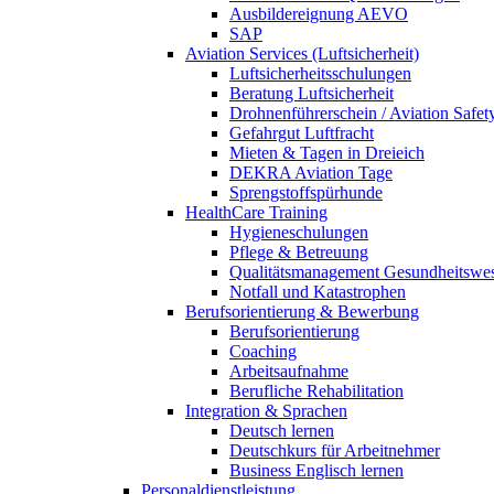
Ausbildereignung AEVO
SAP
Aviation Services (Luftsicherheit)
Luftsicherheitsschulungen
Beratung Luftsicherheit
Drohnenführerschein / Aviation Safet
Gefahrgut Luftfracht
Mieten & Tagen in Dreieich
DEKRA Aviation Tage
Sprengstoffspürhunde
HealthCare Training
Hygieneschulungen
Pflege & Betreuung
Qualitätsmanagement Gesundheitswe
Notfall und Katastrophen
Berufsorientierung & Bewerbung
Berufsorientierung
Coaching
Arbeitsaufnahme
Berufliche Rehabilitation
Integration & Sprachen
Deutsch lernen
Deutschkurs für Arbeitnehmer
Business Englisch lernen
Personaldienstleistung