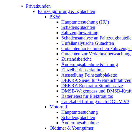
Privatkunden
Fahrzeugprüfung & -gutachten
PKW
Hauptuntersuchung (HU)
Schadengutachten
Fahrzeugbewertung
Schadensanalyse an Fahrzeugbauteile
Unfallanalytische Gutachten
Gutachten zu technischen Fahrzeugs
Gutachten zur Verkehrsüberwachung
Zustandsbericht
Änderungsabnahme & Tuning
Einzelbetriebserlaubnis
Ausstellung Feinstaubplakette
DEKRA Siegel für Gebrauchtfahrzeu
DEKRA Reparatur Stundensätze
DMSB-Wagenpass und DMSB-Kraftf
Batterietest für Elektroautos
Ladekabel Prüfung nach DGUV V3
Motorrad
Hauptuntersuchung
Schadengutachten
Änderungsabnahme
Oldtimer & Youngtimer