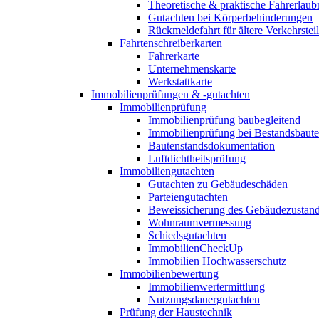
Theoretische & praktische Fahrerlaub
Gutachten bei Körperbehinderungen
Rückmeldefahrt für ältere Verkehrste
Fahrtenschreiberkarten
Fahrerkarte
Unternehmenskarte
Werkstattkarte
Immobilienprüfungen & -gutachten
Immobilienprüfung
Immobilienprüfung baubegleitend
Immobilienprüfung bei Bestandsbaut
Bautenstandsdokumentation
Luftdichtheitsprüfung
Immobiliengutachten
Gutachten zu Gebäudeschäden
Parteiengutachten
Beweissicherung des Gebäudezustan
Wohnraumvermessung
Schiedsgutachten
ImmobilienCheckUp
Immobilien Hochwasserschutz
Immobilienbewertung
Immobilienwertermittlung
Nutzungsdauergutachten
Prüfung der Haustechnik