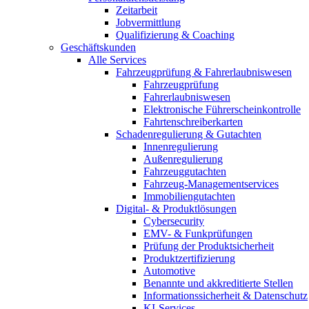
Zeitarbeit
Jobvermittlung
Qualifizierung & Coaching
Geschäftskunden
Alle Services
Fahrzeugprüfung & Fahrerlaubniswesen
Fahrzeugprüfung
Fahrerlaubniswesen
Elektronische Führerscheinkontrolle
Fahrtenschreiberkarten
Schadenregulierung & Gutachten
Innenregulierung
Außenregulierung
Fahrzeuggutachten
Fahrzeug-Managementservices
Immobiliengutachten
Digital- & Produktlösungen
Cybersecurity
EMV- & Funkprüfungen
Prüfung der Produktsicherheit
Produktzertifizierung
Automotive
Benannte und akkreditierte Stellen
Informationssicherheit & Datenschutz
KI-Services