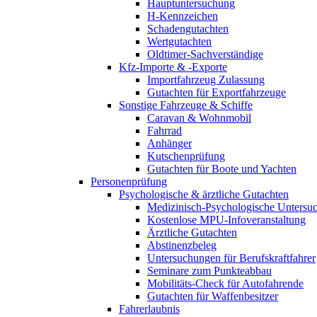
Hauptuntersuchung
H-Kennzeichen
Schadengutachten
Wertgutachten
Oldtimer-Sachverständige
Kfz-Importe & -Exporte
Importfahrzeug Zulassung
Gutachten für Exportfahrzeuge
Sonstige Fahrzeuge & Schiffe
Caravan & Wohnmobil
Fahrrad
Anhänger
Kutschenprüfung
Gutachten für Boote und Yachten
Personenprüfung
Psychologische & ärztliche Gutachten
Medizinisch-Psychologische Unters
Kostenlose MPU-Infoveranstaltung
Ärztliche Gutachten
Abstinenzbeleg
Untersuchungen für Berufskraftfahrer
Seminare zum Punkteabbau
Mobilitäts-Check für Autofahrende
Gutachten für Waffenbesitzer
Fahrerlaubnis