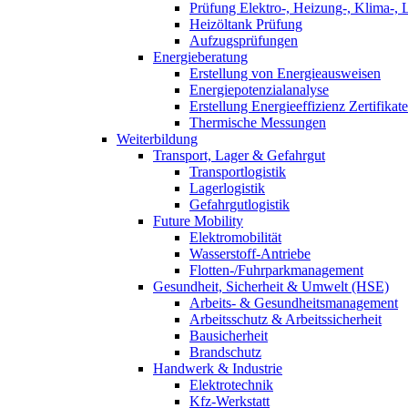
Prüfung Elektro-, Heizung-, Klima-, 
Heizöltank Prüfung
Aufzugsprüfungen
Energieberatung
Erstellung von Energieausweisen
Energiepotenzialanalyse
Erstellung Energieeffizienz Zertifikate
Thermische Messungen
Weiterbildung
Transport, Lager & Gefahrgut
Transportlogistik
Lagerlogistik
Gefahrgutlogistik
Future Mobility
Elektromobilität
Wasserstoff-Antriebe
Flotten-/Fuhrparkmanagement
Gesundheit, Sicherheit & Umwelt (HSE)
Arbeits- & Gesundheitsmanagement
Arbeitsschutz & Arbeitssicherheit
Bausicherheit
Brandschutz
Handwerk & Industrie
Elektrotechnik
Kfz-Werkstatt