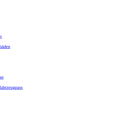
n
chäden
ge
ahrzeugpass