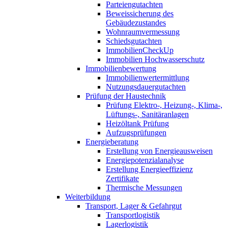
Parteiengutachten
Beweissicherung des
Gebäudezustandes
Wohnraumvermessung
Schiedsgutachten
ImmobilienCheckUp
Immobilien Hochwasserschutz
Immobilienbewertung
Immobilienwertermittlung
Nutzungsdauergutachten
Prüfung der Haustechnik
Prüfung Elektro-, Heizung-, Klima-,
Lüftungs-, Sanitäranlagen
Heizöltank Prüfung
Aufzugsprüfungen
Energieberatung
Erstellung von Energieausweisen
Energiepotenzialanalyse
Erstellung Energieeffizienz
Zertifikate
Thermische Messungen
Weiterbildung
Transport, Lager & Gefahrgut
Transportlogistik
Lagerlogistik