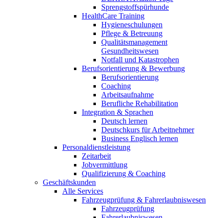
Sprengstoffspürhunde
HealthCare Training
Hygieneschulungen
Pflege & Betreuung
Qualitätsmanagement
Gesundheitswesen
Notfall und Katastrophen
Berufsorientierung & Bewerbung
Berufsorientierung
Coaching
Arbeitsaufnahme
Berufliche Rehabilitation
Integration & Sprachen
Deutsch lernen
Deutschkurs für Arbeitnehmer
Business Englisch lernen
Personaldienstleistung
Zeitarbeit
Jobvermittlung
Qualifizierung & Coaching
Geschäftskunden
Alle Services
Fahrzeugprüfung & Fahrerlaubniswesen
Fahrzeugprüfung
Fahrerlaubniswesen