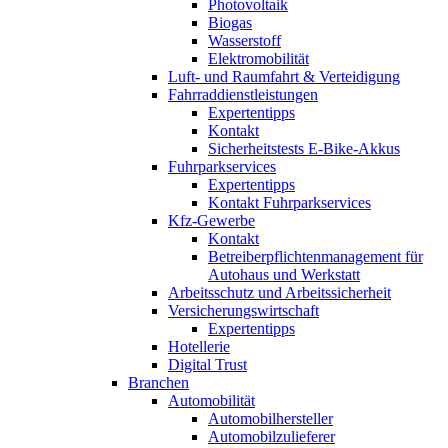
Photovoltaik
Biogas
Wasserstoff
Elektromobilität
Luft- und Raumfahrt & Verteidigung
Fahrraddienstleistungen
Expertentipps
Kontakt
Sicherheitstests E-Bike-Akkus
Fuhrparkservices
Expertentipps
Kontakt Fuhrparkservices
Kfz-Gewerbe
Kontakt
Betreiberpflichtenmanagement für
Autohaus und Werkstatt
Arbeitsschutz und Arbeitssicherheit
Versicherungswirtschaft
Expertentipps
Hotellerie
Digital Trust
Branchen
Automobilität
Automobilhersteller
Automobilzulieferer