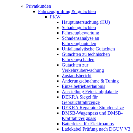
Privatkunden
Fahrzeugprüfung & -gutachten
PKW
Hauptuntersuchung (HU)
Schadengutachten
Fahrzeugbewertung
Schadensanalyse an
Fahrzeugbauteilen
Unfallanalytische Gutachten
Gutachten zu technischen
Fahrzeugschäden
Gutachten zur
Verkehrsüberwachung
Zustandsbericht
Änderungsabnahme & Tuning
Einzelbetriebserlaubnis
Ausstellung Feinstaubplakette
DEKRA Siegel für
Gebrauchtfahrzeuge
DEKRA Reparatur Stundensätze
DMSB-Wagenpass und DMSB-
Kraftfahrzeugpass
Batterietest für Elektroautos
Ladekabel Prüfung nach DGUV V3