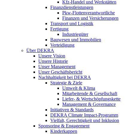
Kfz-Handel und Werkstätten
Finanzdienstleistungen
Pkw‑Flottenverantwortliche
Finanzen und Versicherungen
Transport und Logistik
Fertigung
Industriegüter
Bauwesen und Immobilien
Verteidigung
Über DEKRA
Unsere Vision
Unsere Historie
Unser Management
Unser Geschäftsbericht
Nachhaltigkeit bei DEKRA
Strategie & Ziele
Umwelt & Klima
Mitarbeitende & Gesellschaft
Liefer- & Wertschöpfungskette
Management & Governance
Initiativen & Standards
DEKRA Climate Impact-Programm
Vielfalt, Gerechtigkeit und Inklusion​
Sponsoring & Engagement
Kinderkappen