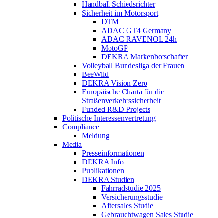
Handball Schiedsrichter
Sicherheit im Motorsport
DTM
ADAC GT4 Germany
ADAC RAVENOL 24h
MotoGP
DEKRA Markenbotschafter
Volleyball Bundesliga der Frauen
BeeWild
DEKRA Vision Zero
Europäische Charta für die
Straßenverkehrssicherheit
Funded R&D Projects
Politische Interessenvertretung
Compliance
Meldung
Media
Presseinformationen
DEKRA Info
Publikationen
DEKRA Studien
Fahrradstudie 2025
Versicherungsstudie
Aftersales Studie
Gebrauchtwagen Sales Studie