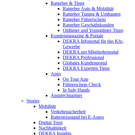
Ratgeber & Tipps
Ratgeber Auto & Mobilität
Ratgeber Tuning & Umbauten
Ratgeber Führerschein
Ratgeber Geschäftskunden
Oldtimer und Youngtimer-Tipps
Kundenmagazine & Portale
DEKRA Infoportal für das Kfz-
Gewerbe
DEKRA.net Mitgliederportal
DEKRA Professional
Globales Kundenportal
DEKRA Experten Tipps
Apps
On Tour App
Führerschein Check
In Safe Hands
Ansprechpartner
Stories
Mobilität
Verkehrssicherheit
Batteriezustand bei E-Autos
Digital Trust
Nachhaltigkeit
DEKRA Insights