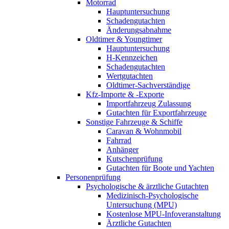
Motorrad
Hauptuntersuchung
Schadengutachten
Änderungsabnahme
Oldtimer & Youngtimer
Hauptuntersuchung
H-Kennzeichen
Schadengutachten
Wertgutachten
Oldtimer-Sachverständige
Kfz-Importe & -Exporte
Importfahrzeug Zulassung
Gutachten für Exportfahrzeuge
Sonstige Fahrzeuge & Schiffe
Caravan & Wohnmobil
Fahrrad
Anhänger
Kutschenprüfung
Gutachten für Boote und Yachten
Personenprüfung
Psychologische & ärztliche Gutachten
Medizinisch-Psychologische
Untersuchung (MPU)
Kostenlose MPU-Infoveranstaltung
Ärztliche Gutachten