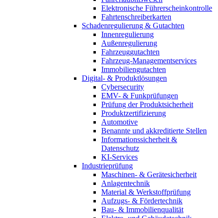
Elektronische Führerscheinkontrolle
Fahrtenschreiberkarten
Schadenregulierung & Gutachten
Innenregulierung
Außenregulierung
Fahrzeuggutachten
Fahrzeug-Managementservices
Immobiliengutachten
Digital- & Produktlösungen
Cybersecurity
EMV- & Funkprüfungen
Prüfung der Produktsicherheit
Produktzertifizierung
Automotive
Benannte und akkreditierte Stellen
Informationssicherheit &
Datenschutz
KI-Services
Industrieprüfung
Maschinen- & Gerätesicherheit
Anlagentechnik
Material & Werkstoffprüfung
Aufzugs- & Fördertechnik
Bau- & Immobilienqualität