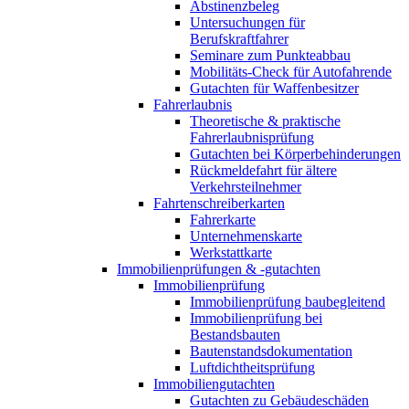
Abstinenzbeleg
Untersuchungen für
Berufskraftfahrer
Seminare zum Punkteabbau
Mobilitäts-Check für Autofahrende
Gutachten für Waffenbesitzer
Fahrerlaubnis
Theoretische & praktische
Fahrerlaubnisprüfung
Gutachten bei Körperbehinderungen
Rückmeldefahrt für ältere
Verkehrsteilnehmer
Fahrtenschreiberkarten
Fahrerkarte
Unternehmenskarte
Werkstattkarte
Immobilienprüfungen & -gutachten
Immobilienprüfung
Immobilienprüfung baubegleitend
Immobilienprüfung bei
Bestandsbauten
Bautenstandsdokumentation
Luftdichtheitsprüfung
Immobiliengutachten
Gutachten zu Gebäudeschäden