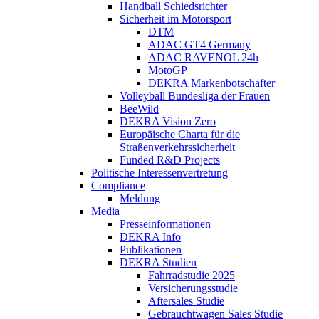
Handball Schiedsrichter
Sicherheit im Motorsport
DTM
ADAC GT4 Germany
ADAC RAVENOL 24h
MotoGP
DEKRA Markenbotschafter
Volleyball Bundesliga der Frauen
BeeWild
DEKRA Vision Zero
Europäische Charta für die
Straßenverkehrssicherheit
Funded R&D Projects
Politische Interessenvertretung
Compliance
Meldung
Media
Presseinformationen
DEKRA Info
Publikationen
DEKRA Studien
Fahrradstudie 2025
Versicherungsstudie
Aftersales Studie
Gebrauchtwagen Sales Studie