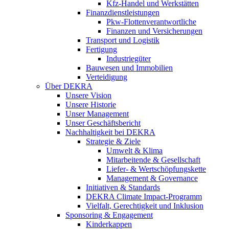
Kfz-Handel und Werkstätten
Finanzdienstleistungen
Pkw‑Flottenverantwortliche
Finanzen und Versicherungen
Transport und Logistik
Fertigung
Industriegüter
Bauwesen und Immobilien
Verteidigung
Über DEKRA
Unsere Vision
Unsere Historie
Unser Management
Unser Geschäftsbericht
Nachhaltigkeit bei DEKRA
Strategie & Ziele
Umwelt & Klima
Mitarbeitende & Gesellschaft
Liefer- & Wertschöpfungskette
Management & Governance
Initiativen & Standards
DEKRA Climate Impact-Programm
Vielfalt, Gerechtigkeit und Inklusion​
Sponsoring & Engagement
Kinderkappen