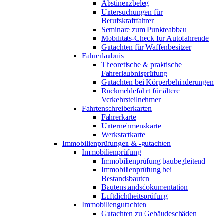
Abstinenzbeleg
Untersuchungen für
Berufskraftfahrer
Seminare zum Punkteabbau
Mobilitäts-Check für Autofahrende
Gutachten für Waffenbesitzer
Fahrerlaubnis
Theoretische & praktische
Fahrerlaubnisprüfung
Gutachten bei Körperbehinderungen
Rückmeldefahrt für ältere
Verkehrsteilnehmer
Fahrtenschreiberkarten
Fahrerkarte
Unternehmenskarte
Werkstattkarte
Immobilienprüfungen & -gutachten
Immobilienprüfung
Immobilienprüfung baubegleitend
Immobilienprüfung bei
Bestandsbauten
Bautenstandsdokumentation
Luftdichtheitsprüfung
Immobiliengutachten
Gutachten zu Gebäudeschäden