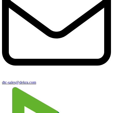
dtc-sales@​dekra​.com