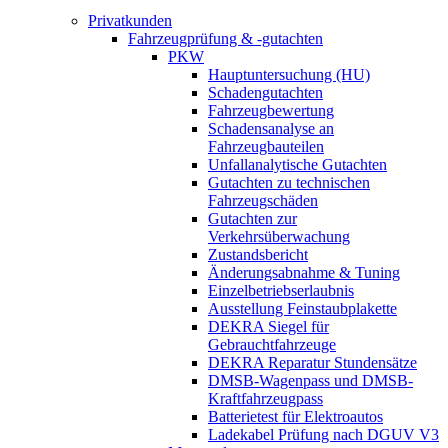
Privatkunden
Fahrzeugprüfung & -gutachten
PKW
Hauptuntersuchung (HU)
Schadengutachten
Fahrzeugbewertung
Schadensanalyse an
Fahrzeugbauteilen
Unfallanalytische Gutachten
Gutachten zu technischen
Fahrzeugschäden
Gutachten zur
Verkehrsüberwachung
Zustandsbericht
Änderungsabnahme & Tuning
Einzelbetriebserlaubnis
Ausstellung Feinstaubplakette
DEKRA Siegel für
Gebrauchtfahrzeuge
DEKRA Reparatur Stundensätze
DMSB-Wagenpass und DMSB-
Kraftfahrzeugpass
Batterietest für Elektroautos
Ladekabel Prüfung nach DGUV V3