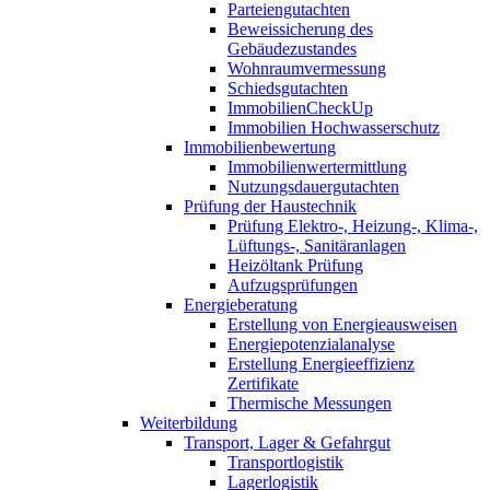
Parteiengutachten
Beweissicherung des
Gebäudezustandes
Wohnraumvermessung
Schiedsgutachten
ImmobilienCheckUp
Immobilien Hochwasserschutz
Immobilienbewertung
Immobilienwertermittlung
Nutzungsdauergutachten
Prüfung der Haustechnik
Prüfung Elektro-, Heizung-, Klima-,
Lüftungs-, Sanitäranlagen
Heizöltank Prüfung
Aufzugsprüfungen
Energieberatung
Erstellung von Energieausweisen
Energiepotenzialanalyse
Erstellung Energieeffizienz
Zertifikate
Thermische Messungen
Weiterbildung
Transport, Lager & Gefahrgut
Transportlogistik
Lagerlogistik