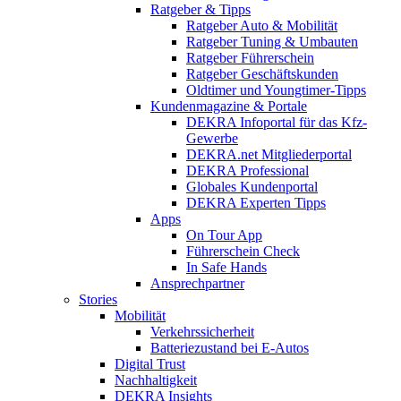
Ratgeber & Tipps
Ratgeber Auto & Mobilität
Ratgeber Tuning & Umbauten
Ratgeber Führerschein
Ratgeber Geschäftskunden
Oldtimer und Youngtimer-Tipps
Kundenmagazine & Portale
DEKRA Infoportal für das Kfz-
Gewerbe
DEKRA.net Mitgliederportal
DEKRA Professional
Globales Kundenportal
DEKRA Experten Tipps
Apps
On Tour App
Führerschein Check
In Safe Hands
Ansprechpartner
Stories
Mobilität
Verkehrssicherheit
Batteriezustand bei E-Autos
Digital Trust
Nachhaltigkeit
DEKRA Insights