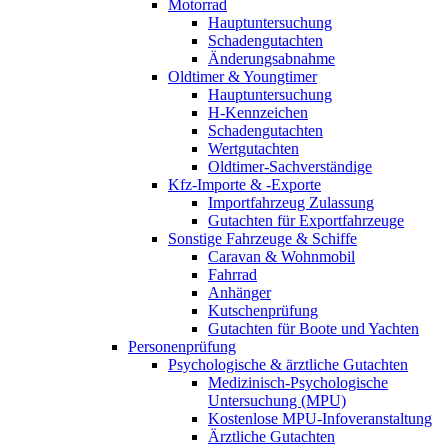
Motorrad
Hauptuntersuchung
Schadengutachten
Änderungsabnahme
Oldtimer & Youngtimer
Hauptuntersuchung
H-Kennzeichen
Schadengutachten
Wertgutachten
Oldtimer-Sachverständige
Kfz-Importe & -Exporte
Importfahrzeug Zulassung
Gutachten für Exportfahrzeuge
Sonstige Fahrzeuge & Schiffe
Caravan & Wohnmobil
Fahrrad
Anhänger
Kutschenprüfung
Gutachten für Boote und Yachten
Personenprüfung
Psychologische & ärztliche Gutachten
Medizinisch-Psychologische
Untersuchung (MPU)
Kostenlose MPU-Infoveranstaltung
Ärztliche Gutachten