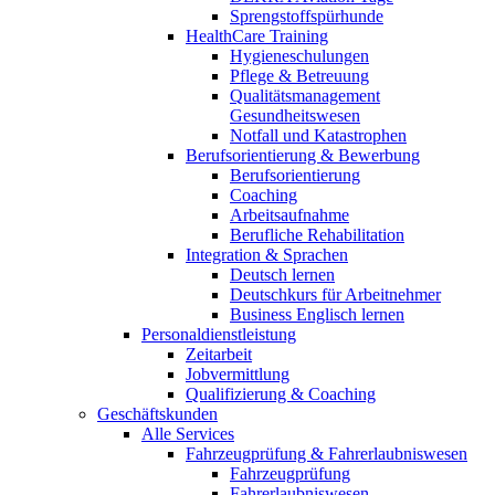
Sprengstoffspürhunde
HealthCare Training
Hygieneschulungen
Pflege & Betreuung
Qualitätsmanagement
Gesundheitswesen
Notfall und Katastrophen
Berufsorientierung & Bewerbung
Berufsorientierung
Coaching
Arbeitsaufnahme
Berufliche Rehabilitation
Integration & Sprachen
Deutsch lernen
Deutschkurs für Arbeitnehmer
Business Englisch lernen
Personaldienstleistung
Zeitarbeit
Jobvermittlung
Qualifizierung & Coaching
Geschäftskunden
Alle Services
Fahrzeugprüfung & Fahrerlaubniswesen
Fahrzeugprüfung
Fahrerlaubniswesen