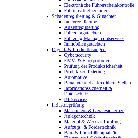
Elektronische Führerscheinkontrolle
Fahrtenschreiberkarten
Schadenregulierung & Gutachten
Innenregulierung
Außenregulierung
Fahrzeuggutachten
Fahrzeug-Managementservices
Immobiliengutachten
Digital- & Produktlösungen
Cybersecurity
EMV- & Funkprüfungen
Prüfung der Produktsicherheit
Produktzertifizierung
Automotive
Benannte und akkreditierte Stellen
Informationssicherheit &
Datenschutz
KI-Services
Industrieprüfung
Maschinen- & Gerätesicherheit
Anlagentechnik
Material & Werkstoffprüfung
Aufzugs- & Fördertechnik
Bau- & Immobilienqualität