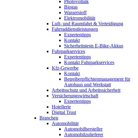
Photovoltaik
Biogas
Wasserstoff
Elektromobilität
Luft- und Raumfahrt & Verteidigung
Fahrraddienstleistungen
Expertentipps
Kontakt
Sicherheitstests E-Bike-Akkus
Fuhrparkservices
Expertentipps
Kontakt Fuhrparkservices
Kfz-Gewerbe
Kontakt
Betreiberpflichtenmanagement für
Autohaus und Werkstatt
Arbeitsschutz und Arbeitssicherheit
Versicherungswirtschaft
Expertentipps
Hotellerie
Digital Trust
Branchen
Automobilität
Automobilhersteller
Automobilzulieferer