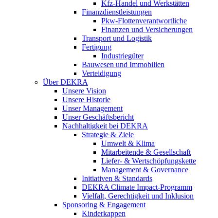
Kfz-Handel und Werkstätten
Finanzdienstleistungen
Pkw‑Flottenverantwortliche
Finanzen und Versicherungen
Transport und Logistik
Fertigung
Industriegüter
Bauwesen und Immobilien
Verteidigung
Über DEKRA
Unsere Vision
Unsere Historie
Unser Management
Unser Geschäftsbericht
Nachhaltigkeit bei DEKRA
Strategie & Ziele
Umwelt & Klima
Mitarbeitende & Gesellschaft
Liefer- & Wertschöpfungskette
Management & Governance
Initiativen & Standards
DEKRA Climate Impact-Programm
Vielfalt, Gerechtigkeit und Inklusion​
Sponsoring & Engagement
Kinderkappen