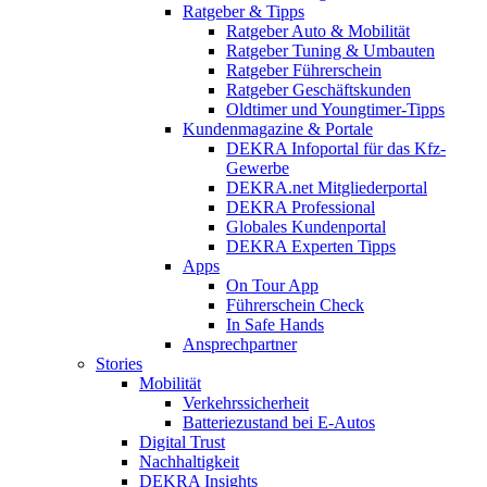
Ratgeber & Tipps
Ratgeber Auto & Mobilität
Ratgeber Tuning & Umbauten
Ratgeber Führerschein
Ratgeber Geschäftskunden
Oldtimer und Youngtimer-Tipps
Kundenmagazine & Portale
DEKRA Infoportal für das Kfz-
Gewerbe
DEKRA.net Mitgliederportal
DEKRA Professional
Globales Kundenportal
DEKRA Experten Tipps
Apps
On Tour App
Führerschein Check
In Safe Hands
Ansprechpartner
Stories
Mobilität
Verkehrssicherheit
Batteriezustand bei E-Autos
Digital Trust
Nachhaltigkeit
DEKRA Insights