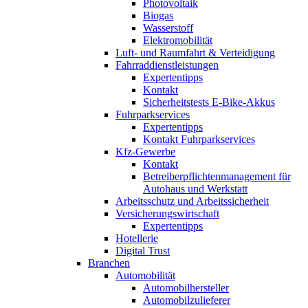
Photovoltaik
Biogas
Wasserstoff
Elektromobilität
Luft- und Raumfahrt & Verteidigung
Fahrraddienstleistungen
Expertentipps
Kontakt
Sicherheitstests E-Bike-Akkus
Fuhrparkservices
Expertentipps
Kontakt Fuhrparkservices
Kfz-Gewerbe
Kontakt
Betreiberpflichtenmanagement für
Autohaus und Werkstatt
Arbeitsschutz und Arbeitssicherheit
Versicherungswirtschaft
Expertentipps
Hotellerie
Digital Trust
Branchen
Automobilität
Automobilhersteller
Automobilzulieferer