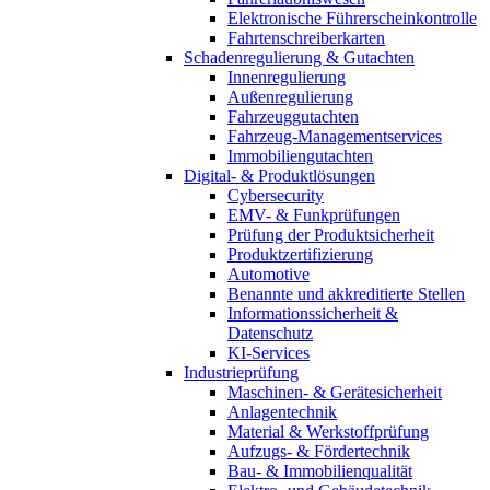
Elektronische Führerscheinkontrolle
Fahrtenschreiberkarten
Schadenregulierung & Gutachten
Innenregulierung
Außenregulierung
Fahrzeuggutachten
Fahrzeug-Managementservices
Immobiliengutachten
Digital- & Produktlösungen
Cybersecurity
EMV- & Funkprüfungen
Prüfung der Produktsicherheit
Produktzertifizierung
Automotive
Benannte und akkreditierte Stellen
Informationssicherheit &
Datenschutz
KI-Services
Industrieprüfung
Maschinen- & Gerätesicherheit
Anlagentechnik
Material & Werkstoffprüfung
Aufzugs- & Fördertechnik
Bau- & Immobilienqualität