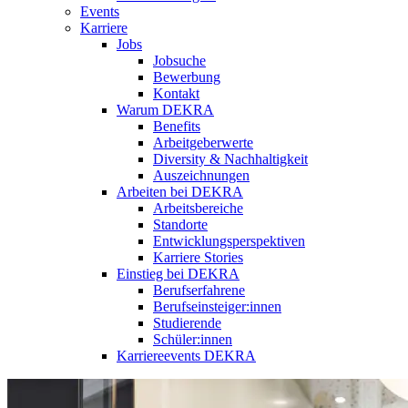
Events
Karriere
Jobs
Jobsuche
Bewerbung
Kontakt
Warum DEKRA
Benefits
Arbeitgeberwerte
Diversity & Nachhaltigkeit
Auszeichnungen
Arbeiten bei DEKRA
Arbeitsbereiche
Standorte
Entwicklungsperspektiven
Karriere Stories
Einstieg bei DEKRA
Berufserfahrene
Berufseinsteiger:innen
Studierende
Schüler:innen
Karriereevents DEKRA