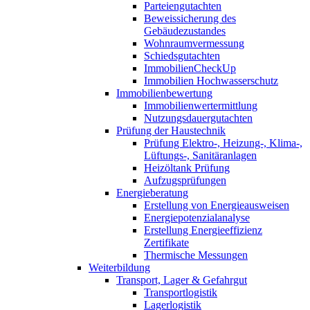
Parteiengutachten
Beweissicherung des
Gebäudezustandes
Wohnraumvermessung
Schiedsgutachten
ImmobilienCheckUp
Immobilien Hochwasserschutz
Immobilienbewertung
Immobilienwertermittlung
Nutzungsdauergutachten
Prüfung der Haustechnik
Prüfung Elektro-, Heizung-, Klima-,
Lüftungs-, Sanitäranlagen
Heizöltank Prüfung
Aufzugsprüfungen
Energieberatung
Erstellung von Energieausweisen
Energiepotenzialanalyse
Erstellung Energieeffizienz
Zertifikate
Thermische Messungen
Weiterbildung
Transport, Lager & Gefahrgut
Transportlogistik
Lagerlogistik