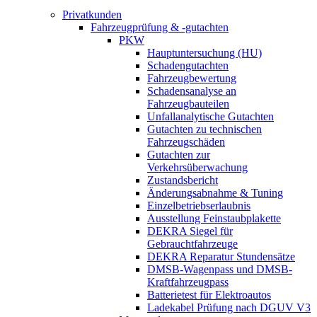
Privatkunden
Fahrzeugprüfung & -gutachten
PKW
Hauptuntersuchung (HU)
Schadengutachten
Fahrzeugbewertung
Schadensanalyse an
Fahrzeugbauteilen
Unfallanalytische Gutachten
Gutachten zu technischen
Fahrzeugschäden
Gutachten zur
Verkehrsüberwachung
Zustandsbericht
Änderungsabnahme & Tuning
Einzelbetriebserlaubnis
Ausstellung Feinstaubplakette
DEKRA Siegel für
Gebrauchtfahrzeuge
DEKRA Reparatur Stundensätze
DMSB-Wagenpass und DMSB-
Kraftfahrzeugpass
Batterietest für Elektroautos
Ladekabel Prüfung nach DGUV V3