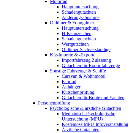
Motorrad
Hauptuntersuchung
Schadengutachten
Änderungsabnahme
Oldtimer & Youngtimer
Hauptuntersuchung
H-Kennzeichen
Schadengutachten
Wertgutachten
Oldtimer-Sachverständige
Kfz-Importe & -Exporte
Importfahrzeug Zulassung
Gutachten für Exportfahrzeuge
Sonstige Fahrzeuge & Schiffe
Caravan & Wohnmobil
Fahrrad
Anhänger
Kutschenprüfung
Gutachten für Boote und Yachten
Personenprüfung
Psychologische & ärztliche Gutachten
Medizinisch-Psychologische
Untersuchung (MPU)
Kostenlose MPU-Infoveranstaltung
Ärztliche Gutachten