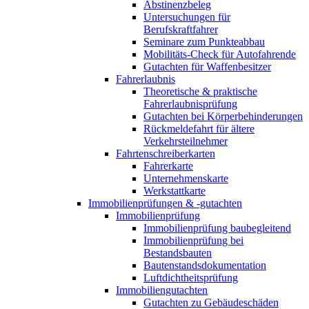
Abstinenzbeleg
Untersuchungen für
Berufskraftfahrer
Seminare zum Punkteabbau
Mobilitäts-Check für Autofahrende
Gutachten für Waffenbesitzer
Fahrerlaubnis
Theoretische & praktische
Fahrerlaubnisprüfung
Gutachten bei Körperbehinderungen
Rückmeldefahrt für ältere
Verkehrsteilnehmer
Fahrtenschreiberkarten
Fahrerkarte
Unternehmenskarte
Werkstattkarte
Immobilienprüfungen & -gutachten
Immobilienprüfung
Immobilienprüfung baubegleitend
Immobilienprüfung bei
Bestandsbauten
Bautenstandsdokumentation
Luftdichtheitsprüfung
Immobiliengutachten
Gutachten zu Gebäudeschäden