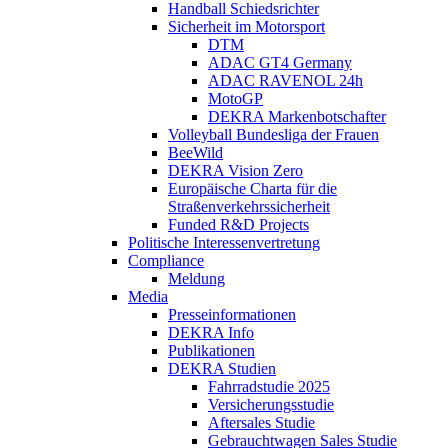
Handball Schiedsrichter
Sicherheit im Motorsport
DTM
ADAC GT4 Germany
ADAC RAVENOL 24h
MotoGP
DEKRA Markenbotschafter
Volleyball Bundesliga der Frauen
BeeWild
DEKRA Vision Zero
Europäische Charta für die
Straßenverkehrssicherheit
Funded R&D Projects
Politische Interessenvertretung
Compliance
Meldung
Media
Presseinformationen
DEKRA Info
Publikationen
DEKRA Studien
Fahrradstudie 2025
Versicherungsstudie
Aftersales Studie
Gebrauchtwagen Sales Studie