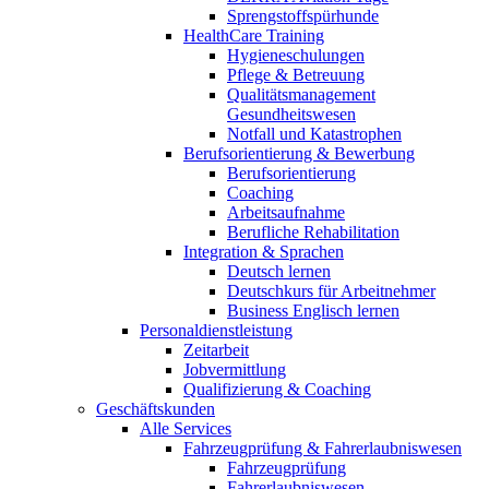
Sprengstoffspürhunde
HealthCare Training
Hygieneschulungen
Pflege & Betreuung
Qualitätsmanagement
Gesundheitswesen
Notfall und Katastrophen
Berufsorientierung & Bewerbung
Berufsorientierung
Coaching
Arbeitsaufnahme
Berufliche Rehabilitation
Integration & Sprachen
Deutsch lernen
Deutschkurs für Arbeitnehmer
Business Englisch lernen
Personaldienstleistung
Zeitarbeit
Jobvermittlung
Qualifizierung & Coaching
Geschäftskunden
Alle Services
Fahrzeugprüfung & Fahrerlaubniswesen
Fahrzeugprüfung
Fahrerlaubniswesen