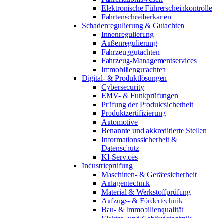
Elektronische Führerscheinkontrolle
Fahrtenschreiberkarten
Schadenregulierung & Gutachten
Innenregulierung
Außenregulierung
Fahrzeuggutachten
Fahrzeug-Managementservices
Immobiliengutachten
Digital- & Produktlösungen
Cybersecurity
EMV- & Funkprüfungen
Prüfung der Produktsicherheit
Produktzertifizierung
Automotive
Benannte und akkreditierte Stellen
Informationssicherheit &
Datenschutz
KI-Services
Industrieprüfung
Maschinen- & Gerätesicherheit
Anlagentechnik
Material & Werkstoffprüfung
Aufzugs- & Fördertechnik
Bau- & Immobilienqualität