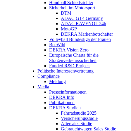
Handball Schiedsrichter
Sicherheit im Motorsport
DTM
ADAC GT4 Germany
ADAC RAVENOL 24h
MotoGP
DEKRA Markenbotschafter
Volleyball Bundesliga der Frauen
BeeWild
DEKRA Vision Zero
Europäische Charta für die
Straßenverkehrssicherheit
Funded R&D Projects
Politische Interessenvertretung
Compliance
Meldung
Media
Presseinformationen
DEKRA Info
Publikationen
DEKRA Studien
Fahrradstudie 2025
Versicherungsstudie
Aftersales Studie
Gebrauchtwagen Sales Studie