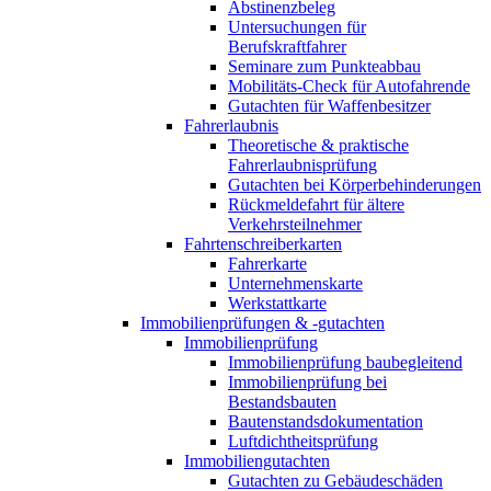
Abstinenzbeleg
Untersuchungen für
Berufskraftfahrer
Seminare zum Punkteabbau
Mobilitäts-Check für Autofahrende
Gutachten für Waffenbesitzer
Fahrerlaubnis
Theoretische & praktische
Fahrerlaubnisprüfung
Gutachten bei Körperbehinderungen
Rückmeldefahrt für ältere
Verkehrsteilnehmer
Fahrtenschreiberkarten
Fahrerkarte
Unternehmenskarte
Werkstattkarte
Immobilienprüfungen & -gutachten
Immobilienprüfung
Immobilienprüfung baubegleitend
Immobilienprüfung bei
Bestandsbauten
Bautenstandsdokumentation
Luftdichtheitsprüfung
Immobiliengutachten
Gutachten zu Gebäudeschäden