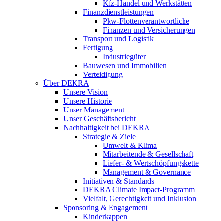
Kfz-Handel und Werkstätten
Finanzdienstleistungen
Pkw‑Flottenverantwortliche
Finanzen und Versicherungen
Transport und Logistik
Fertigung
Industriegüter
Bauwesen und Immobilien
Verteidigung
Über DEKRA
Unsere Vision
Unsere Historie
Unser Management
Unser Geschäftsbericht
Nachhaltigkeit bei DEKRA
Strategie & Ziele
Umwelt & Klima
Mitarbeitende & Gesellschaft
Liefer- & Wertschöpfungskette
Management & Governance
Initiativen & Standards
DEKRA Climate Impact-Programm
Vielfalt, Gerechtigkeit und Inklusion​
Sponsoring & Engagement
Kinderkappen