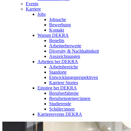
Events
Karriere
Jobs
Jobsuche
Bewerbung
Kontakt
Warum DEKRA
Benefits
Arbeitgeberwerte
Diversity & Nachhaltigkeit
Auszeichnungen
Arbeiten bei DEKRA
Arbeitsbereiche
Standorte
Entwicklungsperspektiven
Karriere Stories
Einstieg bei DEKRA
Berufserfahrene
Berufseinsteiger:innen
Studierende
Schüler:innen
Karriereevents DEKRA