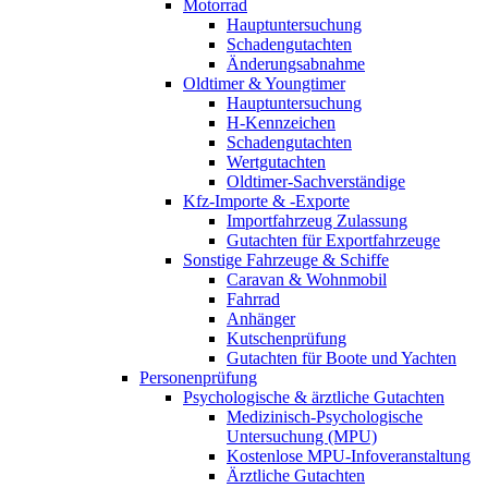
Motorrad
Hauptuntersuchung
Schadengutachten
Änderungsabnahme
Oldtimer & Youngtimer
Hauptuntersuchung
H-Kennzeichen
Schadengutachten
Wertgutachten
Oldtimer-Sachverständige
Kfz-Importe & -Exporte
Importfahrzeug Zulassung
Gutachten für Exportfahrzeuge
Sonstige Fahrzeuge & Schiffe
Caravan & Wohnmobil
Fahrrad
Anhänger
Kutschenprüfung
Gutachten für Boote und Yachten
Personenprüfung
Psychologische & ärztliche Gutachten
Medizinisch-Psychologische
Untersuchung (MPU)
Kostenlose MPU-Infoveranstaltung
Ärztliche Gutachten