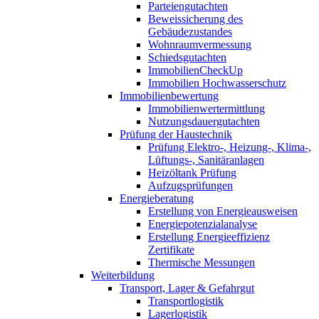
Parteiengutachten
Beweissicherung des
Gebäudezustandes
Wohnraumvermessung
Schiedsgutachten
ImmobilienCheckUp
Immobilien Hochwasserschutz
Immobilienbewertung
Immobilienwertermittlung
Nutzungsdauergutachten
Prüfung der Haustechnik
Prüfung Elektro-, Heizung-, Klima-,
Lüftungs-, Sanitäranlagen
Heizöltank Prüfung
Aufzugsprüfungen
Energieberatung
Erstellung von Energieausweisen
Energiepotenzialanalyse
Erstellung Energieeffizienz
Zertifikate
Thermische Messungen
Weiterbildung
Transport, Lager & Gefahrgut
Transportlogistik
Lagerlogistik