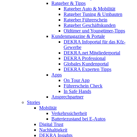
Ratgeber & Tipps
Ratgeber Auto & Mobilität
Ratgeber Tuning & Umbauten
Ratgeber Führerschein
Ratgeber Geschäftskunden
Oldtimer und Youngtimer-Tipps
Kundenmagazine & Portale
DEKRA Infoportal für das Kfz-
Gewerbe
DEKRA.net Mitgliederportal
DEKRA Professional
Globales Kundenportal
DEKRA Experten Tipps
Apps
On Tour App
Führerschein Check
In Safe Hands
Ansprechpartner
Stories
Mobilität
Verkehrssicherheit
Batteriezustand bei E-Autos
Digital Trust
Nachhaltigkeit
DEKRA Insights