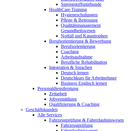
Sprengstoffspürhunde
HealthCare Training
Hygieneschulungen
Pflege & Betreuung
Qualitätsmanagement
Gesundheitswesen
Notfall und Katastrophen
Berufsorientierung & Bewerbung
Berufsorientierung
Coaching
Arbeitsaufnahme
Berufliche Rehabilitation
Integration & Sprachen
Deutsch lernen
Deutschkurs für Arbeitnehmer
Business Englisch lernen
Personaldienstleistung
Zeitarbeit
Jobvermittlung
Qualifizierung & Coaching
Geschäftskunden
Alle Services
Fahrzeugprüfung & Fahrerlaubniswesen
Fahrzeugprüfung
Fahrerlaubniswesen