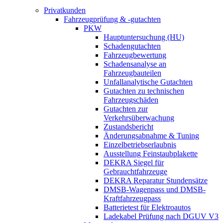
Privatkunden
Fahrzeugprüfung & -gutachten
PKW
Hauptuntersuchung (HU)
Schadengutachten
Fahrzeugbewertung
Schadensanalyse an
Fahrzeugbauteilen
Unfallanalytische Gutachten
Gutachten zu technischen
Fahrzeugschäden
Gutachten zur
Verkehrsüberwachung
Zustandsbericht
Änderungsabnahme & Tuning
Einzelbetriebserlaubnis
Ausstellung Feinstaubplakette
DEKRA Siegel für
Gebrauchtfahrzeuge
DEKRA Reparatur Stundensätze
DMSB-Wagenpass und DMSB-
Kraftfahrzeugpass
Batterietest für Elektroautos
Ladekabel Prüfung nach DGUV V3