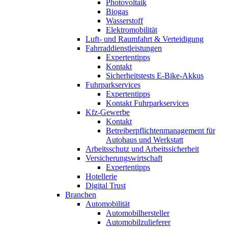
Photovoltaik
Biogas
Wasserstoff
Elektromobilität
Luft- und Raumfahrt & Verteidigung
Fahrraddienstleistungen
Expertentipps
Kontakt
Sicherheitstests E-Bike-Akkus
Fuhrparkservices
Expertentipps
Kontakt Fuhrparkservices
Kfz-Gewerbe
Kontakt
Betreiberpflichtenmanagement für
Autohaus und Werkstatt
Arbeitsschutz und Arbeitssicherheit
Versicherungswirtschaft
Expertentipps
Hotellerie
Digital Trust
Branchen
Automobilität
Automobilhersteller
Automobilzulieferer