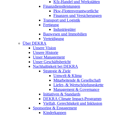
Kfz-Handel und Werkstätten
Finanzdienstleistungen
Pkw‑Flottenverantwortliche
Finanzen und Versicherungen
Transport und Logistik
Fertigung
Industriegüter
Bauwesen und Immobilien
Verteidigung
Über DEKRA
Unsere Vision
Unsere Historie
Unser Management
Unser Geschäftsbericht
Nachhaltigkeit bei DEKRA
Strategie & Ziele
Umwelt & Klima
Mitarbeitende & Gesellschaft
Liefer- & Wertschöpfungskette
Management & Governance
Initiativen & Standards
DEKRA Climate Impact-Programm
Vielfalt, Gerechtigkeit und Inklusion​
Sponsoring & Engagement
Kinderkappen