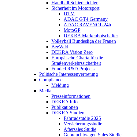
Handball Schiedsrichter
Sicherheit im Motorsport
DTM
ADAC GT4 Germany
ADAC RAVENOL 24h
MotoGP
DEKRA Markenbotschafter
Volleyball Bundesliga der Frauen
BeeWild
DEKRA Vision Zero
Europäische Charta für die
Straßenverkehrssicherheit
Funded R&D Projects
Politische Interessenvertretung
Compliance
Meldung
Media
Presseinformationen
DEKRA Info
Publikationen
DEKRA Studien
Fahrradstudie 2025
Versicherungsstudie
Aftersales Studie
Gebrauchtwagen Sales Studie