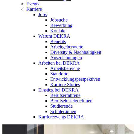
Events
Karriere
Jobs
Jobsuche
Bewerbung
Kontakt
Warum DEKRA
Benefits
Arbeitgeberwerte
Diversity & Nachhaltigkeit
Auszeichnungen
Arbeiten bei DEKRA
Arbeitsbereiche
Standorte
Entwicklungsperspektiven
Karriere Stories
Einstieg bei DEKRA
Berufserfahrene
Berufseinsteiger:innen
Studierende
Schüler:innen
Karriereevents DEKRA