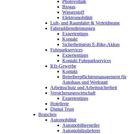
Photovoltaik
Biogas
Wasserstoff
Elektromobilität
Luft- und Raumfahrt & Verteidigung
Fahrraddienstleistungen
Expertentipps
Kontakt
Sicherheitstests E-Bike-Akkus
Fuhrparkservices
Expertentipps
Kontakt Fuhrparkservices
Kfz-Gewerbe
Kontakt
Betreiberpflichtenmanagement für
Autohaus und Werkstatt
Arbeitsschutz und Arbeitssicherheit
Versicherungswirtschaft
Expertentipps
Hotellerie
Digital Trust
Branchen
Automobilität
Automobilhersteller
Automobilzulieferer