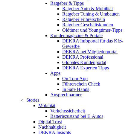
Ratgeber & Tipps
Ratgeber Auto & Mobilität
Ratgeber Tuning & Umbauten
Ratgeber Führerschein
Ratgeber Geschäftskunden
Oldtimer und Youngtimer-Tipps
Kundenmagazine & Portale
DEKRA Infoportal für das Kfz-
Gewerbe
DEKRA.net Mitgliederportal
DEKRA Professional
Globales Kundenportal
DEKRA Experten Tipps
Apps
On Tour App
Führerschein Check
In Safe Hands
Ansprechpartner
Stories
Mobilität
Verkehrssicherheit
Batteriezustand bei E-Autos
Digital Trust
Nachhaltigkeit
DEKRA Insights