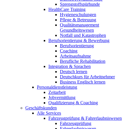
Sprengstoffspürhunde
HealthCare Training
Hygieneschulungen
Pflege & Betreuung
Qualitätsmanagement
Gesundheitswesen
Notfall und Katastrophen
Berufsorientierung & Bewerbung
Berufsorientierung
Coaching
Arbeitsaufnahme
Berufliche Rehabilitation
Integration & Sprachen
Deutsch lernen
Deutschkurs für Arbeitnehmer
Business Englisch lernen
Personaldienstleistung
Zeitarbeit
Jobvermittlung
Qualifizierung & Coaching
Geschäftskunden
Alle Services
Fahrzeugprüfung & Fahrerlaubniswesen
Fahrzeugprüfung
Fahrerlaubniswesen