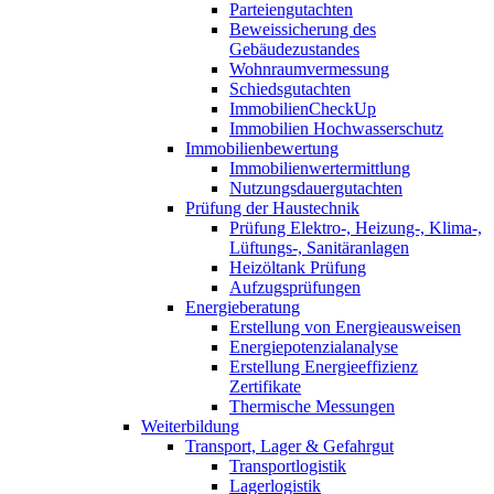
Parteiengutachten
Beweissicherung des
Gebäudezustandes
Wohnraumvermessung
Schiedsgutachten
ImmobilienCheckUp
Immobilien Hochwasserschutz
Immobilienbewertung
Immobilienwertermittlung
Nutzungsdauergutachten
Prüfung der Haustechnik
Prüfung Elektro-, Heizung-, Klima-,
Lüftungs-, Sanitäranlagen
Heizöltank Prüfung
Aufzugsprüfungen
Energieberatung
Erstellung von Energieausweisen
Energiepotenzialanalyse
Erstellung Energieeffizienz
Zertifikate
Thermische Messungen
Weiterbildung
Transport, Lager & Gefahrgut
Transportlogistik
Lagerlogistik