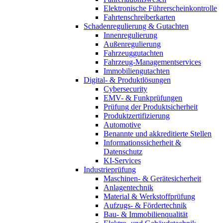
Elektronische Führerscheinkontrolle
Fahrtenschreiberkarten
Schadenregulierung & Gutachten
Innenregulierung
Außenregulierung
Fahrzeuggutachten
Fahrzeug-Managementservices
Immobiliengutachten
Digital- & Produktlösungen
Cybersecurity
EMV- & Funkprüfungen
Prüfung der Produktsicherheit
Produktzertifizierung
Automotive
Benannte und akkreditierte Stellen
Informationssicherheit &
Datenschutz
KI-Services
Industrieprüfung
Maschinen- & Gerätesicherheit
Anlagentechnik
Material & Werkstoffprüfung
Aufzugs- & Fördertechnik
Bau- & Immobilienqualität