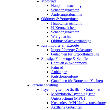
Motorrad
Hauptuntersuchung
Schadengutachten
Änderungsabnahme
Oldtimer & Youngtimer
Hauptuntersuchung
H-Kennzeichen
Schadengutachten
Wertgutachten
Oldtimer-Sachverständige
Kfz-Importe & -Exporte
Importfahrzeug Zulassung
Gutachten für Exportfahrzeuge
Sonstige Fahrzeuge & Schiffe
Caravan & Wohnmobil
Fahrrad
Anhänger
Kutschenprüfung
Gutachten für Boote und Yachten
Personenprüfung
Psychologische & ärztliche Gutachten
Medizinisch-Psychologische
Untersuchung (MPU)
Kostenlose MPU-Infoveranstaltung
Ärztliche Gutachten