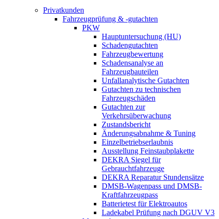
Privatkunden
Fahrzeugprüfung & -gutachten
PKW
Hauptuntersuchung (HU)
Schadengutachten
Fahrzeugbewertung
Schadensanalyse an
Fahrzeugbauteilen
Unfallanalytische Gutachten
Gutachten zu technischen
Fahrzeugschäden
Gutachten zur
Verkehrsüberwachung
Zustandsbericht
Änderungsabnahme & Tuning
Einzelbetriebserlaubnis
Ausstellung Feinstaubplakette
DEKRA Siegel für
Gebrauchtfahrzeuge
DEKRA Reparatur Stundensätze
DMSB-Wagenpass und DMSB-
Kraftfahrzeugpass
Batterietest für Elektroautos
Ladekabel Prüfung nach DGUV V3