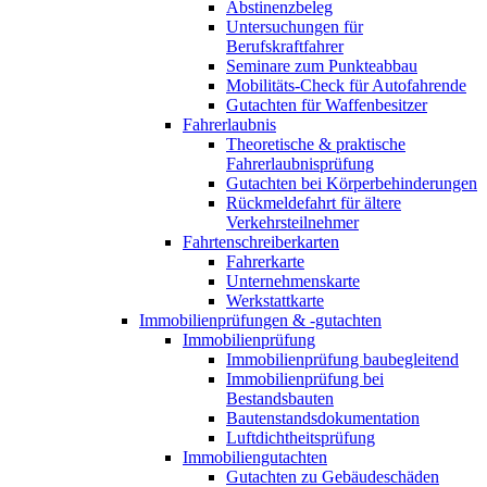
Abstinenzbeleg
Untersuchungen für
Berufskraftfahrer
Seminare zum Punkteabbau
Mobilitäts-Check für Autofahrende
Gutachten für Waffenbesitzer
Fahrerlaubnis
Theoretische & praktische
Fahrerlaubnisprüfung
Gutachten bei Körperbehinderungen
Rückmeldefahrt für ältere
Verkehrsteilnehmer
Fahrtenschreiberkarten
Fahrerkarte
Unternehmenskarte
Werkstattkarte
Immobilienprüfungen & -gutachten
Immobilienprüfung
Immobilienprüfung baubegleitend
Immobilienprüfung bei
Bestandsbauten
Bautenstandsdokumentation
Luftdichtheitsprüfung
Immobiliengutachten
Gutachten zu Gebäudeschäden