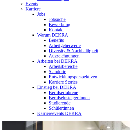
Events
Karriere
Jobs
Jobsuche
Bewerbung
Kontakt
Warum DEKRA
Benefits
Arbeitgeberwerte
Diversity & Nachhaltigkeit
Auszeichnungen
Arbeiten bei DEKRA
Arbeitsbereiche
Standorte
Entwicklungsperspektiven
Karriere Stories
Einstieg bei DEKRA
Berufserfahrene
Berufseinsteiger:innen
Studierende
Schüler:innen
Karriereevents DEKRA