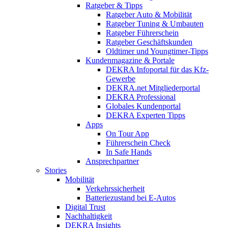
Ratgeber & Tipps
Ratgeber Auto & Mobilität
Ratgeber Tuning & Umbauten
Ratgeber Führerschein
Ratgeber Geschäftskunden
Oldtimer und Youngtimer-Tipps
Kundenmagazine & Portale
DEKRA Infoportal für das Kfz-
Gewerbe
DEKRA.net Mitgliederportal
DEKRA Professional
Globales Kundenportal
DEKRA Experten Tipps
Apps
On Tour App
Führerschein Check
In Safe Hands
Ansprechpartner
Stories
Mobilität
Verkehrssicherheit
Batteriezustand bei E-Autos
Digital Trust
Nachhaltigkeit
DEKRA Insights