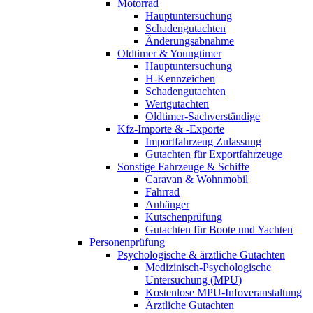
Motorrad
Hauptuntersuchung
Schadengutachten
Änderungsabnahme
Oldtimer & Youngtimer
Hauptuntersuchung
H-Kennzeichen
Schadengutachten
Wertgutachten
Oldtimer-Sachverständige
Kfz-Importe & -Exporte
Importfahrzeug Zulassung
Gutachten für Exportfahrzeuge
Sonstige Fahrzeuge & Schiffe
Caravan & Wohnmobil
Fahrrad
Anhänger
Kutschenprüfung
Gutachten für Boote und Yachten
Personenprüfung
Psychologische & ärztliche Gutachten
Medizinisch-Psychologische
Untersuchung (MPU)
Kostenlose MPU-Infoveranstaltung
Ärztliche Gutachten