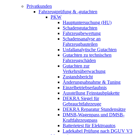
Privatkunden
Fahrzeugprüfung & -gutachten
PKW
Hauptuntersuchung (HU)
Schadengutachten
Fahrzeugbewertung
Schadensanalyse an
Fahrzeugbauteilen
Unfallanalytische Gutachten
Gutachten zu technischen
Fahrzeugschäden
Gutachten zur
Verkehrsüberwachung
Zustandsbericht
Änderungsabnahme & Tuning
Einzelbetriebserlaubnis
Ausstellung Feinstaubplakette
DEKRA Siegel für
Gebrauchtfahrzeuge
DEKRA Reparatur Stundensätze
DMSB-Wagenpass und DMSB-
Kraftfahrzeugpass
Batterietest für Elektroautos
Ladekabel Prüfung nach DGUV V3