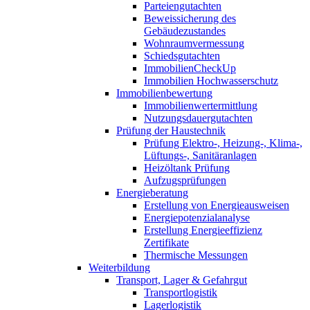
Parteiengutachten
Beweissicherung des
Gebäudezustandes
Wohnraumvermessung
Schiedsgutachten
ImmobilienCheckUp
Immobilien Hochwasserschutz
Immobilienbewertung
Immobilienwertermittlung
Nutzungsdauergutachten
Prüfung der Haustechnik
Prüfung Elektro-, Heizung-, Klima-,
Lüftungs-, Sanitäranlagen
Heizöltank Prüfung
Aufzugsprüfungen
Energieberatung
Erstellung von Energieausweisen
Energiepotenzialanalyse
Erstellung Energieeffizienz
Zertifikate
Thermische Messungen
Weiterbildung
Transport, Lager & Gefahrgut
Transportlogistik
Lagerlogistik