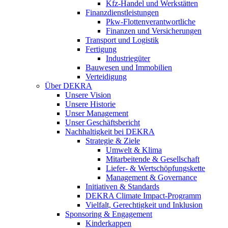
Kfz-Handel und Werkstätten
Finanzdienstleistungen
Pkw‑Flottenverantwortliche
Finanzen und Versicherungen
Transport und Logistik
Fertigung
Industriegüter
Bauwesen und Immobilien
Verteidigung
Über DEKRA
Unsere Vision
Unsere Historie
Unser Management
Unser Geschäftsbericht
Nachhaltigkeit bei DEKRA
Strategie & Ziele
Umwelt & Klima
Mitarbeitende & Gesellschaft
Liefer- & Wertschöpfungskette
Management & Governance
Initiativen & Standards
DEKRA Climate Impact-Programm
Vielfalt, Gerechtigkeit und Inklusion​
Sponsoring & Engagement
Kinderkappen