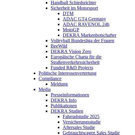
Handball Schiedsrichter
Sicherheit im Motorsport
DTM
ADAC GT4 Germany
ADAC RAVENOL 24h
MotoGP
DEKRA Markenbotschafter
Volleyball Bundesliga der Frauen
BeeWild
DEKRA Vision Zero
Europäische Charta für die
Straßenverkehrssicherheit
Funded R&D Projects
Politische Interessenvertretung
Compliance
Meldung
Media
Presseinformationen
DEKRA Info
Publikationen
DEKRA Studien
Fahrradstudie 2025
Versicherungsstudie
Aftersales Studie
Gebrauchtwagen Sales Studie