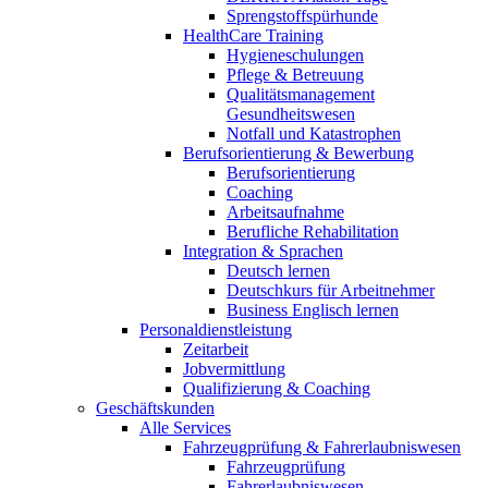
Sprengstoffspürhunde
HealthCare Training
Hygieneschulungen
Pflege & Betreuung
Qualitätsmanagement
Gesundheitswesen
Notfall und Katastrophen
Berufsorientierung & Bewerbung
Berufsorientierung
Coaching
Arbeitsaufnahme
Berufliche Rehabilitation
Integration & Sprachen
Deutsch lernen
Deutschkurs für Arbeitnehmer
Business Englisch lernen
Personaldienstleistung
Zeitarbeit
Jobvermittlung
Qualifizierung & Coaching
Geschäftskunden
Alle Services
Fahrzeugprüfung & Fahrerlaubniswesen
Fahrzeugprüfung
Fahrerlaubniswesen