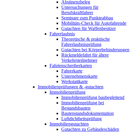
Abstinenzbeleg
Untersuchungen für
Berufskraftfahrer
Seminare zum Punkteabbau
Mobilitäts-Check für Autofahrende
Gutachten für Waffenbesitzer
Fahrerlaubnis
Theoretische & praktische
Fahrerlaubnisprüfung
Gutachten bei Körperbehinderungen
Rückmeldefahrt für ältere
Verkehrsteilnehmer
Fahrtenschreiberkarten
Fahrerkarte
Unternehmenskarte
Werkstattkarte
Immobilienprüfungen & -gutachten
Immobilienprüfung
Immobilienprüfung baubegleitend
Immobilienprüfung bei
Bestandsbauten
Bautenstandsdokumentation
Luftdichtheitsprüfung
Immobiliengutachten
Gutachten zu Gebäudeschäden