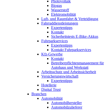
Photovoltaik
Biogas
Wasserstoff
Elektromobilität
Luft- und Raumfahrt & Verteidigung
Fahrraddienstleistungen
Expertentipps
Kontakt
Sicherheitstests E-Bike-Akkus
Fuhrparkservices
Expertentipps
Kontakt Fuhrparkservices
Kfz-Gewerbe
Kontakt
Betreiberpflichtenmanagement für
Autohaus und Werkstatt
Arbeitsschutz und Arbeitssicherheit
Versicherungswirtschaft
Expertentipps
Hotellerie
Digital Trust
Branchen
Automobilität
Automobilhersteller
Automobilzulieferer