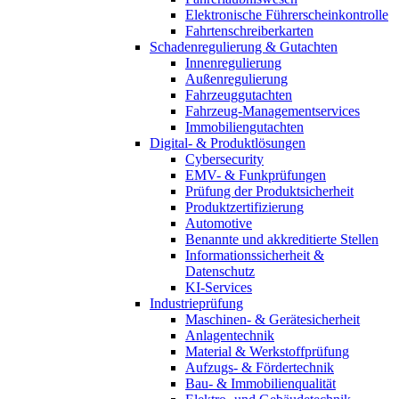
Elektronische Führerscheinkontrolle
Fahrtenschreiberkarten
Schadenregulierung & Gutachten
Innenregulierung
Außenregulierung
Fahrzeuggutachten
Fahrzeug-Managementservices
Immobiliengutachten
Digital- & Produktlösungen
Cybersecurity
EMV- & Funkprüfungen
Prüfung der Produktsicherheit
Produktzertifizierung
Automotive
Benannte und akkreditierte Stellen
Informationssicherheit &
Datenschutz
KI-Services
Industrieprüfung
Maschinen- & Gerätesicherheit
Anlagentechnik
Material & Werkstoffprüfung
Aufzugs- & Fördertechnik
Bau- & Immobilienqualität