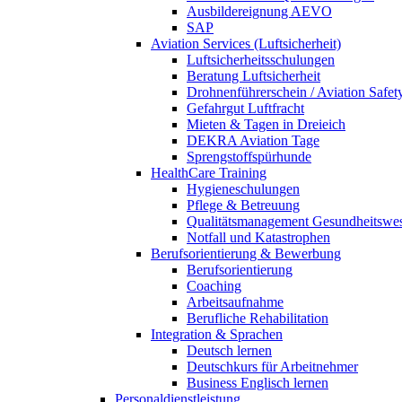
Ausbildereignung AEVO
SAP
Aviation Services (Luftsicherheit)
Luftsicherheitsschulungen
Beratung Luftsicherheit
Drohnenführerschein / Aviation Safet
Gefahrgut Luftfracht
Mieten & Tagen in Dreieich
DEKRA Aviation Tage
Sprengstoffspürhunde
HealthCare Training
Hygieneschulungen
Pflege & Betreuung
Qualitätsmanagement Gesundheitswe
Notfall und Katastrophen
Berufsorientierung & Bewerbung
Berufsorientierung
Coaching
Arbeitsaufnahme
Berufliche Rehabilitation
Integration & Sprachen
Deutsch lernen
Deutschkurs für Arbeitnehmer
Business Englisch lernen
Personaldienstleistung