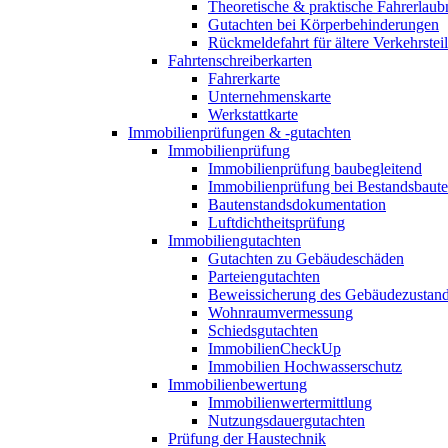
Theoretische & praktische Fahrerlaub
Gutachten bei Körperbehinderungen
Rückmeldefahrt für ältere Verkehrste
Fahrtenschreiberkarten
Fahrerkarte
Unternehmenskarte
Werkstattkarte
Immobilienprüfungen & -gutachten
Immobilienprüfung
Immobilienprüfung baubegleitend
Immobilienprüfung bei Bestandsbaut
Bautenstandsdokumentation
Luftdichtheitsprüfung
Immobiliengutachten
Gutachten zu Gebäudeschäden
Parteiengutachten
Beweissicherung des Gebäudezustan
Wohnraumvermessung
Schiedsgutachten
ImmobilienCheckUp
Immobilien Hochwasserschutz
Immobilienbewertung
Immobilienwertermittlung
Nutzungsdauergutachten
Prüfung der Haustechnik