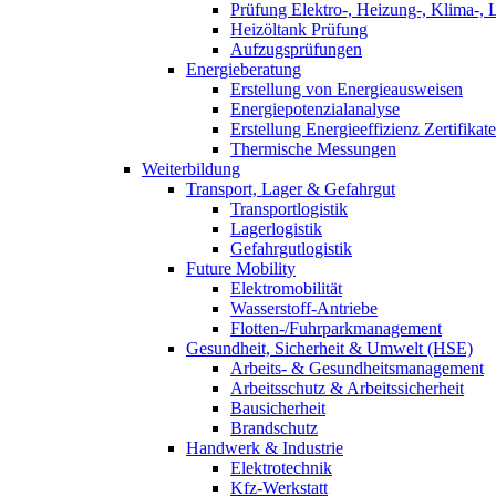
Prüfung Elektro-, Heizung-, Klima-, 
Heizöltank Prüfung
Aufzugsprüfungen
Energieberatung
Erstellung von Energieausweisen
Energiepotenzialanalyse
Erstellung Energieeffizienz Zertifikate
Thermische Messungen
Weiterbildung
Transport, Lager & Gefahrgut
Transportlogistik
Lagerlogistik
Gefahrgutlogistik
Future Mobility
Elektromobilität
Wasserstoff-Antriebe
Flotten-/Fuhrparkmanagement
Gesundheit, Sicherheit & Umwelt (HSE)
Arbeits- & Gesundheitsmanagement
Arbeitsschutz & Arbeitssicherheit
Bausicherheit
Brandschutz
Handwerk & Industrie
Elektrotechnik
Kfz-Werkstatt