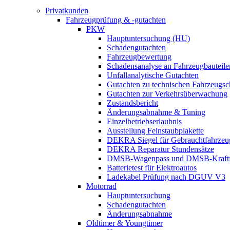
Privatkunden
Fahrzeugprüfung & -gutachten
PKW
Hauptuntersuchung (HU)
Schadengutachten
Fahrzeugbewertung
Schadensanalyse an Fahrzeugbauteile
Unfallanalytische Gutachten
Gutachten zu technischen Fahrzeugs
Gutachten zur Verkehrsüberwachung
Zustandsbericht
Änderungsabnahme & Tuning
Einzelbetriebserlaubnis
Ausstellung Feinstaubplakette
DEKRA Siegel für Gebrauchtfahrzeu
DEKRA Reparatur Stundensätze
DMSB-Wagenpass und DMSB-Kraftf
Batterietest für Elektroautos
Ladekabel Prüfung nach DGUV V3
Motorrad
Hauptuntersuchung
Schadengutachten
Änderungsabnahme
Oldtimer & Youngtimer