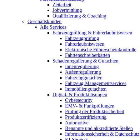
Zeitarbeit
Jobvermittlung
Qualifizierung & Coaching
Geschäftskunden
Alle Services
Fahrzeugprüfung & Fahrerlaubniswesen
Fahrzeugprüfung
Fahrerlaubniswesen
Elektronische Führerscheinkontrolle
Fahrtenschreiberkarten
Schadenregulierung & Gutachten
Innenregulierung
Außenregulierung
Fahrzeuggutachten
Fahrzeug-Managementservices
Immobiliengutachten
Digital- & Produktlösungen
Cybersecurity
EMV- & Funkprüfungen
Prüfung der Produktsicherheit
Produktzertifizierung
Automotive
Benannte und akkreditierte Stellen
Informationssicherheit & Datenschutz
KI-Services