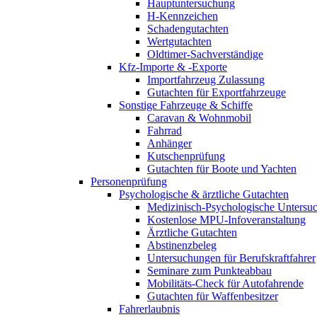
Hauptuntersuchung
H-Kennzeichen
Schadengutachten
Wertgutachten
Oldtimer-Sachverständige
Kfz-Importe & -Exporte
Importfahrzeug Zulassung
Gutachten für Exportfahrzeuge
Sonstige Fahrzeuge & Schiffe
Caravan & Wohnmobil
Fahrrad
Anhänger
Kutschenprüfung
Gutachten für Boote und Yachten
Personenprüfung
Psychologische & ärztliche Gutachten
Medizinisch-Psychologische Unters
Kostenlose MPU-Infoveranstaltung
Ärztliche Gutachten
Abstinenzbeleg
Untersuchungen für Berufskraftfahrer
Seminare zum Punkteabbau
Mobilitäts-Check für Autofahrende
Gutachten für Waffenbesitzer
Fahrerlaubnis