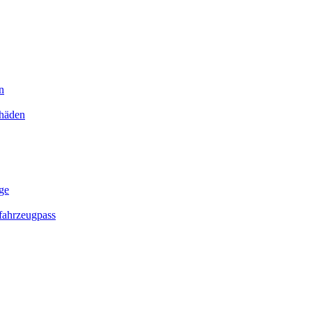
n
chäden
ge
ahrzeugpass