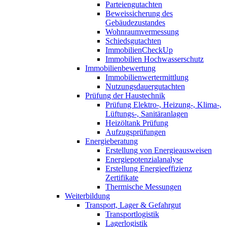
Parteiengutachten
Beweissicherung des
Gebäudezustandes
Wohnraumvermessung
Schiedsgutachten
ImmobilienCheckUp
Immobilien Hochwasserschutz
Immobilienbewertung
Immobilienwertermittlung
Nutzungsdauergutachten
Prüfung der Haustechnik
Prüfung Elektro-, Heizung-, Klima-,
Lüftungs-, Sanitäranlagen
Heizöltank Prüfung
Aufzugsprüfungen
Energieberatung
Erstellung von Energieausweisen
Energiepotenzialanalyse
Erstellung Energieeffizienz
Zertifikate
Thermische Messungen
Weiterbildung
Transport, Lager & Gefahrgut
Transportlogistik
Lagerlogistik