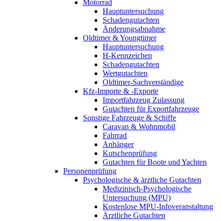
Motorrad
Hauptuntersuchung
Schadengutachten
Änderungsabnahme
Oldtimer & Youngtimer
Hauptuntersuchung
H-Kennzeichen
Schadengutachten
Wertgutachten
Oldtimer-Sachverständige
Kfz-Importe & -Exporte
Importfahrzeug Zulassung
Gutachten für Exportfahrzeuge
Sonstige Fahrzeuge & Schiffe
Caravan & Wohnmobil
Fahrrad
Anhänger
Kutschenprüfung
Gutachten für Boote und Yachten
Personenprüfung
Psychologische & ärztliche Gutachten
Medizinisch-Psychologische
Untersuchung (MPU)
Kostenlose MPU-Infoveranstaltung
Ärztliche Gutachten