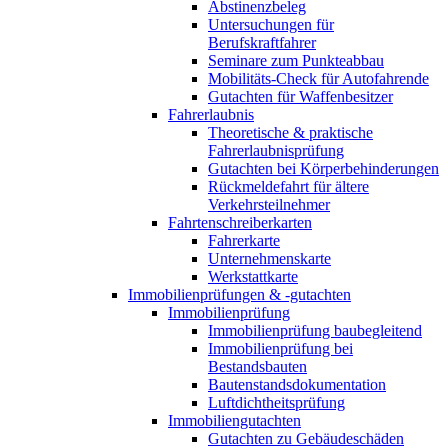
Abstinenzbeleg
Untersuchungen für
Berufskraftfahrer
Seminare zum Punkteabbau
Mobilitäts-Check für Autofahrende
Gutachten für Waffenbesitzer
Fahrerlaubnis
Theoretische & praktische
Fahrerlaubnisprüfung
Gutachten bei Körperbehinderungen
Rückmeldefahrt für ältere
Verkehrsteilnehmer
Fahrtenschreiberkarten
Fahrerkarte
Unternehmenskarte
Werkstattkarte
Immobilienprüfungen & -gutachten
Immobilienprüfung
Immobilienprüfung baubegleitend
Immobilienprüfung bei
Bestandsbauten
Bautenstandsdokumentation
Luftdichtheitsprüfung
Immobiliengutachten
Gutachten zu Gebäudeschäden