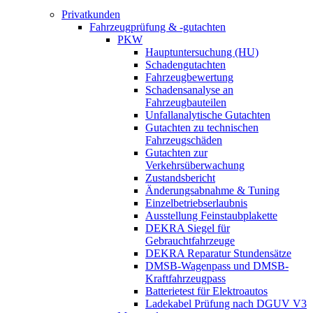
Privatkunden
Fahrzeugprüfung & -gutachten
PKW
Hauptuntersuchung (HU)
Schadengutachten
Fahrzeugbewertung
Schadensanalyse an
Fahrzeugbauteilen
Unfallanalytische Gutachten
Gutachten zu technischen
Fahrzeugschäden
Gutachten zur
Verkehrsüberwachung
Zustandsbericht
Änderungsabnahme & Tuning
Einzelbetriebserlaubnis
Ausstellung Feinstaubplakette
DEKRA Siegel für
Gebrauchtfahrzeuge
DEKRA Reparatur Stundensätze
DMSB-Wagenpass und DMSB-
Kraftfahrzeugpass
Batterietest für Elektroautos
Ladekabel Prüfung nach DGUV V3