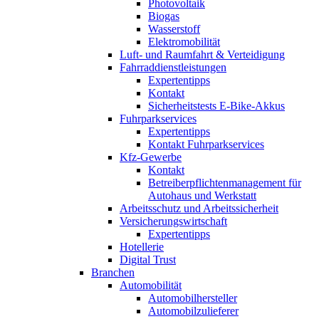
Photovoltaik
Biogas
Wasserstoff
Elektromobilität
Luft- und Raumfahrt & Verteidigung
Fahrraddienstleistungen
Expertentipps
Kontakt
Sicherheitstests E-Bike-Akkus
Fuhrparkservices
Expertentipps
Kontakt Fuhrparkservices
Kfz-Gewerbe
Kontakt
Betreiberpflichtenmanagement für
Autohaus und Werkstatt
Arbeitsschutz und Arbeitssicherheit
Versicherungswirtschaft
Expertentipps
Hotellerie
Digital Trust
Branchen
Automobilität
Automobilhersteller
Automobilzulieferer