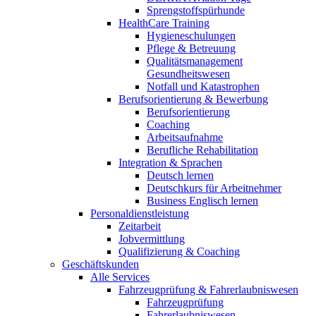
Sprengstoffspürhunde
HealthCare Training
Hygieneschulungen
Pflege & Betreuung
Qualitätsmanagement
Gesundheitswesen
Notfall und Katastrophen
Berufsorientierung & Bewerbung
Berufsorientierung
Coaching
Arbeitsaufnahme
Berufliche Rehabilitation
Integration & Sprachen
Deutsch lernen
Deutschkurs für Arbeitnehmer
Business Englisch lernen
Personaldienstleistung
Zeitarbeit
Jobvermittlung
Qualifizierung & Coaching
Geschäftskunden
Alle Services
Fahrzeugprüfung & Fahrerlaubniswesen
Fahrzeugprüfung
Fahrerlaubniswesen