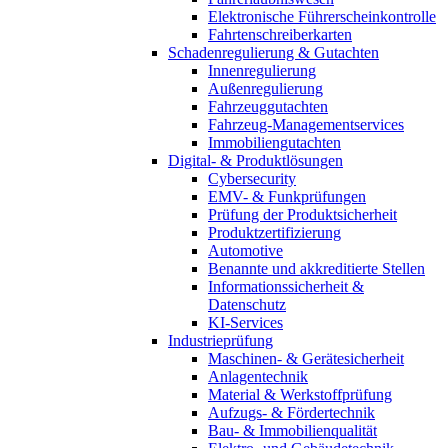
Elektronische Führerscheinkontrolle
Fahrtenschreiberkarten
Schadenregulierung & Gutachten
Innenregulierung
Außenregulierung
Fahrzeuggutachten
Fahrzeug-Managementservices
Immobiliengutachten
Digital- & Produktlösungen
Cybersecurity
EMV- & Funkprüfungen
Prüfung der Produktsicherheit
Produktzertifizierung
Automotive
Benannte und akkreditierte Stellen
Informationssicherheit &
Datenschutz
KI-Services
Industrieprüfung
Maschinen- & Gerätesicherheit
Anlagentechnik
Material & Werkstoffprüfung
Aufzugs- & Fördertechnik
Bau- & Immobilienqualität