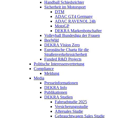
Handball Schiedsrichter
Sicherheit im Motorsport
DTM
ADAC GT4 Germany
ADAC RAVENOL 24h
MotoGP
DEKRA Markenbotschafter
Volleyball Bundesliga der Frauen
BeeWild
DEKRA Vision Zero
Europäische Charta für die
Straßenverkehrssicherheit
Funded R&D Projects
Politische Interessenvertretung
Compliance
Meldung
Media
Presseinformationen
DEKRA Info
Publikationen
DEKRA Studien
Fahrradstudie 2025
Versicherungsstudie
Aftersales Studie
Gebrauchtwagen Sales Studie