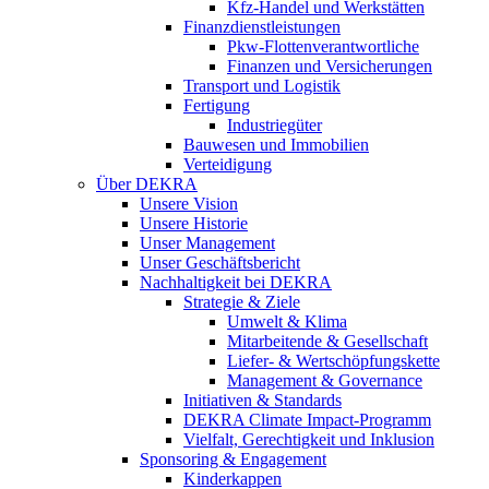
Kfz-Handel und Werkstätten
Finanzdienstleistungen
Pkw‑Flottenverantwortliche
Finanzen und Versicherungen
Transport und Logistik
Fertigung
Industriegüter
Bauwesen und Immobilien
Verteidigung
Über DEKRA
Unsere Vision
Unsere Historie
Unser Management
Unser Geschäftsbericht
Nachhaltigkeit bei DEKRA
Strategie & Ziele
Umwelt & Klima
Mitarbeitende & Gesellschaft
Liefer- & Wertschöpfungskette
Management & Governance
Initiativen & Standards
DEKRA Climate Impact-Programm
Vielfalt, Gerechtigkeit und Inklusion​
Sponsoring & Engagement
Kinderkappen