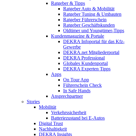
Ratgeber & Tipps
Ratgeber Auto & Mobilität
Ratgeber Tuning & Umbauten
Ratgeber Führerschein
Ratgeber Geschäftskunden
Oldtimer und Youngtimer-Tipps
Kundenmagazine & Portale
DEKRA Infoportal für das Kfz-
Gewerbe
DEKRA.net Mitgliederportal
DEKRA Professional
Globales Kundenportal
DEKRA Experten Tipps
Apps
On Tour App
Führerschein Check
In Safe Hands
Ansprechpartner
Stories
Mobilität
Verkehrssicherheit
Batteriezustand bei E-Autos
Digital Trust
Nachhaltigkeit
DEKRA Insights