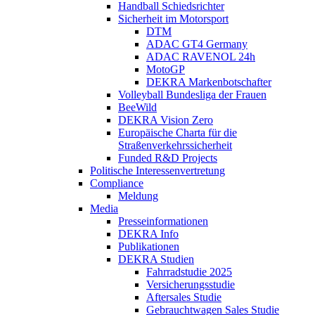
Handball Schiedsrichter
Sicherheit im Motorsport
DTM
ADAC GT4 Germany
ADAC RAVENOL 24h
MotoGP
DEKRA Markenbotschafter
Volleyball Bundesliga der Frauen
BeeWild
DEKRA Vision Zero
Europäische Charta für die
Straßenverkehrssicherheit
Funded R&D Projects
Politische Interessenvertretung
Compliance
Meldung
Media
Presseinformationen
DEKRA Info
Publikationen
DEKRA Studien
Fahrradstudie 2025
Versicherungsstudie
Aftersales Studie
Gebrauchtwagen Sales Studie