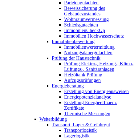
Parteiengutachten
Beweissicherung des
Gebäudezustandes
Wohnraumvermessung
Schiedsgutachten
ImmobilienCheckUp
Immobilien Hochwasserschutz
Immobilienbewertung
Immobilienwertermittlung
Nutzungsdauergutachten
Prüfung der Haustechnik
Prüfung Elektro-, Heizung-, Klima-,
Lüftungs-, Sanitäranlagen
Heizöltank Prüfung
Aufzugsprüfungen
Energieberatung
Erstellung von Energieausweisen
Energiepotenzialanalyse
Erstellung Energieeffizienz
Zertifikate
Thermische Messungen
Weiterbildung
Transport, Lager & Gefahrgut
Transportlogistik
Lagerlogistik