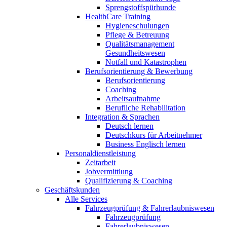
Sprengstoffspürhunde
HealthCare Training
Hygieneschulungen
Pflege & Betreuung
Qualitätsmanagement
Gesundheitswesen
Notfall und Katastrophen
Berufsorientierung & Bewerbung
Berufsorientierung
Coaching
Arbeitsaufnahme
Berufliche Rehabilitation
Integration & Sprachen
Deutsch lernen
Deutschkurs für Arbeitnehmer
Business Englisch lernen
Personaldienstleistung
Zeitarbeit
Jobvermittlung
Qualifizierung & Coaching
Geschäftskunden
Alle Services
Fahrzeugprüfung & Fahrerlaubniswesen
Fahrzeugprüfung
Fahrerlaubniswesen