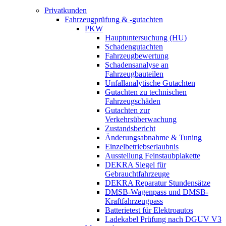
Privatkunden
Fahrzeugprüfung & -gutachten
PKW
Hauptuntersuchung (HU)
Schadengutachten
Fahrzeugbewertung
Schadensanalyse an
Fahrzeugbauteilen
Unfallanalytische Gutachten
Gutachten zu technischen
Fahrzeugschäden
Gutachten zur
Verkehrsüberwachung
Zustandsbericht
Änderungsabnahme & Tuning
Einzelbetriebserlaubnis
Ausstellung Feinstaubplakette
DEKRA Siegel für
Gebrauchtfahrzeuge
DEKRA Reparatur Stundensätze
DMSB-Wagenpass und DMSB-
Kraftfahrzeugpass
Batterietest für Elektroautos
Ladekabel Prüfung nach DGUV V3