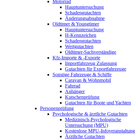
Motorrad
Hauptuntersuchung
Schadengutachten
Änderungsabnahme
Oldtimer & Youngtimer
Hauptuntersuchung
H-Kennzeichen
Schadengutachten
Wertgutachten
Oldtimer-Sachverständige
Kfz-Importe & -Exporte
Importfahrzeug Zulassung
Gutachten für Exportfahrzeuge
Sonstige Fahrzeuge & Schiffe
Caravan & Wohnmobil
Fahrrad
Anhänger
Kutschenprüfung
Gutachten für Boote und Yachten
Personenprüfung
Psychologische & ärztliche Gutachten
Medizinisch-Psychologische
Untersuchung (MPU)
Kostenlose MPU-Infoveranstaltung
Ärztliche Gutachten