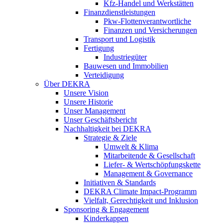
Kfz-Handel und Werkstätten
Finanzdienstleistungen
Pkw‑Flottenverantwortliche
Finanzen und Versicherungen
Transport und Logistik
Fertigung
Industriegüter
Bauwesen und Immobilien
Verteidigung
Über DEKRA
Unsere Vision
Unsere Historie
Unser Management
Unser Geschäftsbericht
Nachhaltigkeit bei DEKRA
Strategie & Ziele
Umwelt & Klima
Mitarbeitende & Gesellschaft
Liefer- & Wertschöpfungskette
Management & Governance
Initiativen & Standards
DEKRA Climate Impact-Programm
Vielfalt, Gerechtigkeit und Inklusion​
Sponsoring & Engagement
Kinderkappen