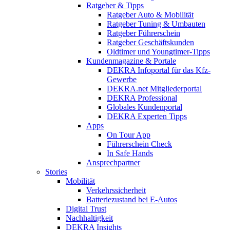
Ratgeber & Tipps
Ratgeber Auto & Mobilität
Ratgeber Tuning & Umbauten
Ratgeber Führerschein
Ratgeber Geschäftskunden
Oldtimer und Youngtimer-Tipps
Kundenmagazine & Portale
DEKRA Infoportal für das Kfz-
Gewerbe
DEKRA.net Mitgliederportal
DEKRA Professional
Globales Kundenportal
DEKRA Experten Tipps
Apps
On Tour App
Führerschein Check
In Safe Hands
Ansprechpartner
Stories
Mobilität
Verkehrssicherheit
Batteriezustand bei E-Autos
Digital Trust
Nachhaltigkeit
DEKRA Insights