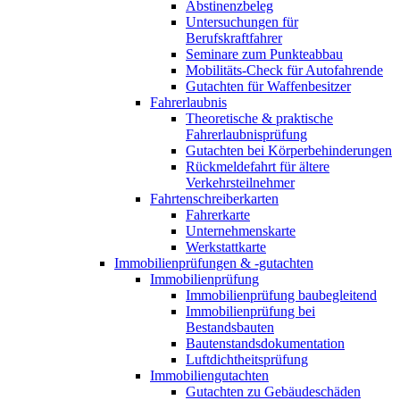
Abstinenzbeleg
Untersuchungen für
Berufskraftfahrer
Seminare zum Punkteabbau
Mobilitäts-Check für Autofahrende
Gutachten für Waffenbesitzer
Fahrerlaubnis
Theoretische & praktische
Fahrerlaubnisprüfung
Gutachten bei Körperbehinderungen
Rückmeldefahrt für ältere
Verkehrsteilnehmer
Fahrtenschreiberkarten
Fahrerkarte
Unternehmenskarte
Werkstattkarte
Immobilienprüfungen & -gutachten
Immobilienprüfung
Immobilienprüfung baubegleitend
Immobilienprüfung bei
Bestandsbauten
Bautenstandsdokumentation
Luftdichtheitsprüfung
Immobiliengutachten
Gutachten zu Gebäudeschäden