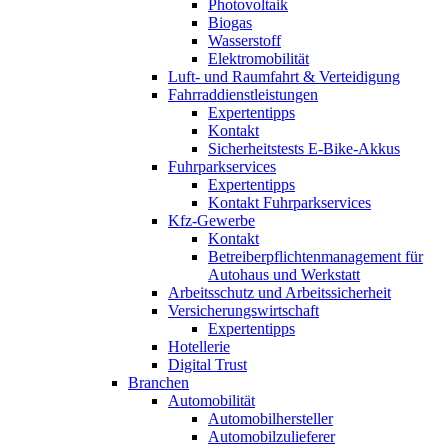
Photovoltaik
Biogas
Wasserstoff
Elektromobilität
Luft- und Raumfahrt & Verteidigung
Fahrraddienstleistungen
Expertentipps
Kontakt
Sicherheitstests E-Bike-Akkus
Fuhrparkservices
Expertentipps
Kontakt Fuhrparkservices
Kfz-Gewerbe
Kontakt
Betreiberpflichtenmanagement für
Autohaus und Werkstatt
Arbeitsschutz und Arbeitssicherheit
Versicherungswirtschaft
Expertentipps
Hotellerie
Digital Trust
Branchen
Automobilität
Automobilhersteller
Automobilzulieferer